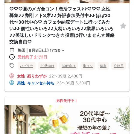
♡♡♡夏のメガ合コン！恋活フェス♪♪♡♡♡ 女性
募集♪♪ 割引アト3席♪♪ 好評参加受付中♪♪ ほぼ20
代〜30代中心♡ カフェや納涼デートに行ってみた
い♪♪ 個性いろいろ♪♪人柄いろいろ♪♪業界いろいろ
♪♪美味しいドリンクつき☆投票は行いません☆連絡
交換自由♡
梅田 | 8月8日(土) 17:30〜
受付終了まで2日
ハピララ
20代向け
30代向け
街コン
個室
公務員
食
女性
残りわずか
22〜39歳
2,400円
男性
キャンセル待ち
23〜39歳
5,300円
男性先行中！