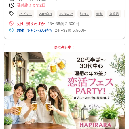
受付終了まで2日
ハピララ
20代向け
30代向け
街コン
個室
公務員
食
女性
残りわずか
23〜38歳
2,300円
男性
キャンセル待ち
24〜38歳
5,500円
男性先行中！