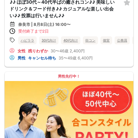
♪♪ ほぼ30代～40代半ばの癒されコン♪♪ 美味しい
ドリンク＆フード付き♪♪ カジュアルな楽しい出会
い♪♪ 投票は行いません♪♪
奈良市 | 8月8日(土) 16:00〜
受付終了まで2日
ハピララ
30代向け
40代向け
街コン
個室
公務員
食
女性
残りわずか
30〜46歳
2,400円
男性
キャンセル待ち
35〜49歳
6,400円
男性先行中！