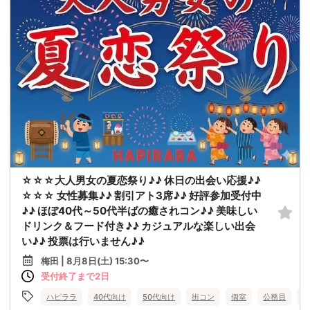
☆☆☆大人男女の夏恋祭り♪♪ 休日の出会い応援♪♪
☆☆☆ 女性募集♪♪ 割引アト3席♪♪ 好評参加受付中
♪♪ ほぼ40代～50代半ばの癒されコン♪♪ 美味しい
ドリンク＆フード付き♪♪ カジュアルな楽しい出会
い♪♪ 投票は行いません♪♪
梅田 | 8月8日(土) 15:30〜
受付終了まで2日
ハピララ
40代向け
50代向け
街コン
個室
公務員
食