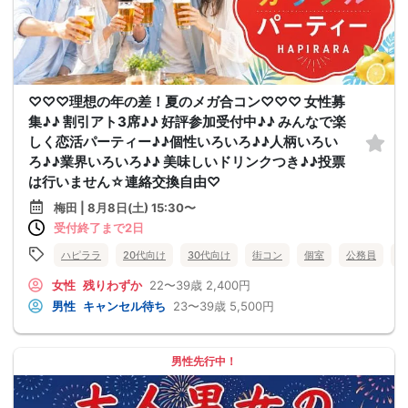
♡♡♡理想の年の差！夏のメガ合コン♡♡♡ 女性募
集♪♪ 割引アト3席♪♪ 好評参加受付中♪♪ みんなで楽
しく恋活パーティー♪♪個性いろいろ♪♪人柄いろい
ろ♪♪業界いろいろ♪♪ 美味しいドリンクつき♪♪投票
は行いません☆連絡交換自由♡
梅田 | 8月8日(土) 15:30〜
受付終了まで2日
ハピララ
20代向け
30代向け
街コン
個室
公務員
食
女性
残りわずか
22〜39歳
2,400円
男性
キャンセル待ち
23〜39歳
5,500円
男性先行中！