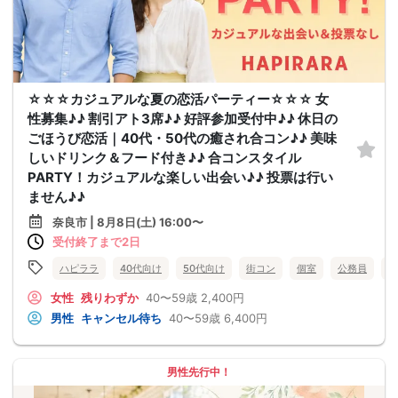
☆☆☆カジュアルな夏の恋活パーティー☆☆☆ 女
性募集♪♪ 割引アト3席♪♪ 好評参加受付中♪♪ 休日の
ごほうび恋活｜40代・50代の癒され合コン♪♪ 美味
しいドリンク＆フード付き♪♪ 合コンスタイル
PARTY！カジュアルな楽しい出会い♪♪ 投票は行い
ません♪♪
奈良市 | 8月8日(土) 16:00〜
受付終了まで2日
ハピララ
40代向け
50代向け
街コン
個室
公務員
食
女性
残りわずか
40〜59歳
2,400円
男性
キャンセル待ち
40〜59歳
6,400円
男性先行中！