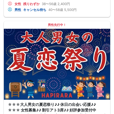
女性
残りわずか
38〜56歳
2,400円
男性
キャンセル待ち
40〜58歳
5,500円
男性先行中！
☆☆☆大人男女の夏恋祭り♪♪ 休日の出会い応援♪♪
☆☆☆ 女性募集♪♪ 割引アト3席♪♪ 好評参加受付中