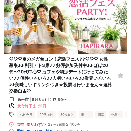
♡♡♡夏のメガ合コン！恋活フェス♪♪♡♡♡ 女性
募集♪♪ 割引アト3席♪♪ 好評参加受付中♪♪ ほぼ20
代〜30代中心♡ カフェや納涼デートに行ってみた
い♪♪ 個性いろいろ♪♪人柄いろいろ♪♪業界いろいろ
♪♪美味しいドリンクつき☆投票は行いません☆連絡
交換自由♡
高松市 | 8月8日(土) 17:30〜
受付終了まで2日
ハピララ
20代向け
30代向け
街コン
個室
公務員
食
女性
残りわずか
22〜39歳
2,400円