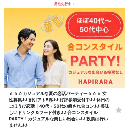
男性先行中！
☆☆☆カジュアルな夏の恋活パーティー☆☆☆ 女
性募集♪♪ 割引アト5席♪♪ 好評参加受付中♪♪ 休日の
ごほうび恋活｜40代・50代の癒され合コン♪♪ 美味
しいドリンク＆フード付き♪♪ 合コンスタイル
PARTY！カジュアルな楽しい出会い♪♪ 投票は行い
ません♪♪