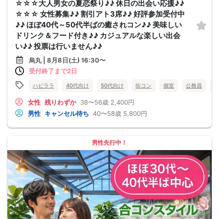
☆☆☆大人男女の夏恋祭り♪♪ 休日の出会い応援♪♪
☆☆☆ 女性募集♪♪ 割引アト3席♪♪ 好評参加受付中
♪♪ ほぼ40代～50代半ばの癒されコン♪♪ 美味しい
ドリンク＆フード付き♪♪ カジュアルな楽しい出会
い♪♪ 投票は行いません♪♪
烏丸 | 8月8日(土) 16:30〜
受付終了まで2日
ハピララ
40代向け
50代向け
街コン
個室
公務員
食
女性
残りわずか
38〜56歳
2,400円
男性
キャンセル待ち
40〜58歳
5,800円
男性先行中！