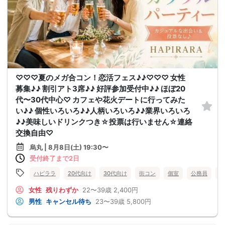
♡♡♡夏のメガ合コン！恋活フェス♪♪♡♡♡ 女性
募集♪♪ 割引アト3席♪♪ 好評参加受付中♪♪ ほぼ20
代〜30代中心♡ カフェや花火デートに行ってみた
い♪♪ 個性いろいろ♪♪人柄いろいろ♪♪業界いろいろ
♪♪美味しいドリンクつき☆投票は行いません☆連絡
交換自由♡
烏丸 | 8月8日(土) 19:30〜
受付終了まで2日
ハピララ
20代向け
30代向け
街コン
個室
公務員
食
女性
残りわずか
22〜39歳
2,400円
男性
キャンセル待ち
23〜39歳
5,800円