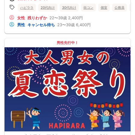
ハピララ
20代向け
30代向け
街コン
個室
公務員
食
女性
残りわずか
22〜39歳
2,400円
男性
キャンセル待ち
23〜39歳
6,400円
男性先行中！