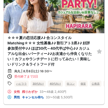
☆☆☆夏の恋活応援♪♪ 合コンスタイル
Matching☆☆☆ 女性募集♪♪ 割引アト3席♪♪ 好評
参加受付中♪♪ ほぼ30代～40代半ば中心♪♪ カジュ
アルな出会いパーティー♪♪お友達から仲良くなりた
い！カフェやランチデートに行ってみたい！美味し
いドリンク＆ライトフード付
烏丸 | 8月8日(土) 16:30〜
受付終了まで2日
ハピララ
30代向け
40代向け
街コン
個室
公務員
食
女性
残りわずか
33〜48歳
2,400円
男性
キャンセル待ち
33〜50歳
5,500円