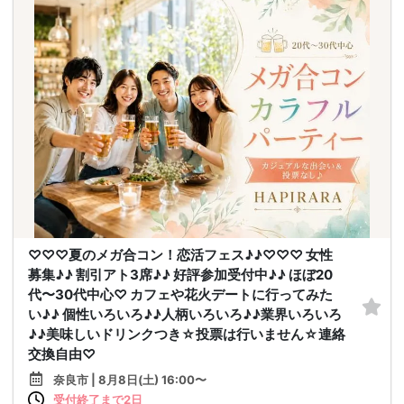
♡♡♡夏のメガ合コン！恋活フェス♪♪♡♡♡ 女性
募集♪♪ 割引アト3席♪♪ 好評参加受付中♪♪ ほぼ20
代〜30代中心♡ カフェや花火デートに行ってみた
い♪♪ 個性いろいろ♪♪人柄いろいろ♪♪業界いろいろ
♪♪美味しいドリンクつき☆投票は行いません☆連絡
交換自由♡
奈良市 | 8月8日(土) 16:00〜
受付終了まで2日