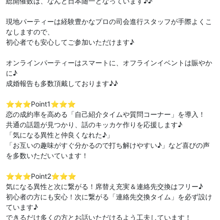
総開催数は、なんと日本随一となっています♪♪
現地パーティーは経験豊かなプロの司会進行スタッフが手際よくこ
なしますので、
初心者でも安心してご参加いただけます♪
オンラインパーティーはスマートに、オフラインイベントは賑やか
に♪
成婚報告も多数頂戴しております♪♪
⭐️⭐️⭐️Point1⭐️⭐️⭐️
恋の成約率を高める「自己紹介タイムや質問コーナー」を導入！
共通の話題が見つかり、話のキッカケ作りを応援します♪
「気になる異性と仲良くなれた♪」
「お互いの趣味がすぐ分かるので打ち解けやすい♪」など喜びの声
を多数いただいています！
⭐️⭐️⭐️Point2⭐️⭐️⭐️
気になる異性と次に繋がる！席替え充実＆連絡先交換はフリー♪
初心者の方にも安心！次に繋がる「連絡先交換タイム」を必ず設け
ています♪
できるだけ多くの方とお話いただけるよう工夫しています！