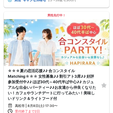
男性
キャンセル待ち
23〜39歳
6,800円
男性先行中！
☆☆☆夏の恋活応援♪♪ 合コンスタイル
Matching☆☆☆ 女性募集♪♪ 割引アト3席♪♪ 好評
参加受付中♪♪ ほぼ30代～40代半ば中心♪♪ カジュ
アルな出会いパーティー♪♪お友達から仲良くなりた
い！カフェやランチデートに行ってみたい！美味し
いドリンク＆ライトフード付
高松市 | 8月8日(土) 17:30〜
受付終了まで2日