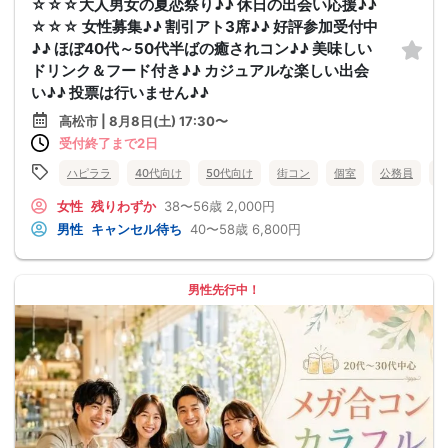
☆☆☆大人男女の夏恋祭り♪♪ 休日の出会い応援♪♪
☆☆☆ 女性募集♪♪ 割引アト3席♪♪ 好評参加受付中
♪♪ ほぼ40代～50代半ばの癒されコン♪♪ 美味しい
ドリンク＆フード付き♪♪ カジュアルな楽しい出会
い♪♪ 投票は行いません♪♪
高松市 | 8月8日(土) 17:30〜
受付終了まで2日
ハピララ
40代向け
50代向け
街コン
個室
公務員
食
女性
残りわずか
38〜56歳
2,000円
男性
キャンセル待ち
40〜58歳
6,800円
男性先行中！