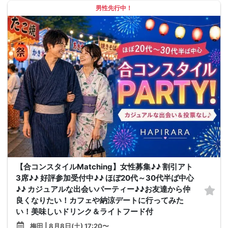
男性先行中！
【合コンスタイルMatching】女性募集♪♪ 割引アト
3席♪♪ 好評参加受付中♪♪ ほぼ20代～30代半ば中心
♪♪ カジュアルな出会いパーティー♪♪お友達から仲
良くなりたい！カフェや納涼デートに行ってみた
い！美味しいドリンク＆ライトフード付
梅田 | 8月8日(土) 17:20〜