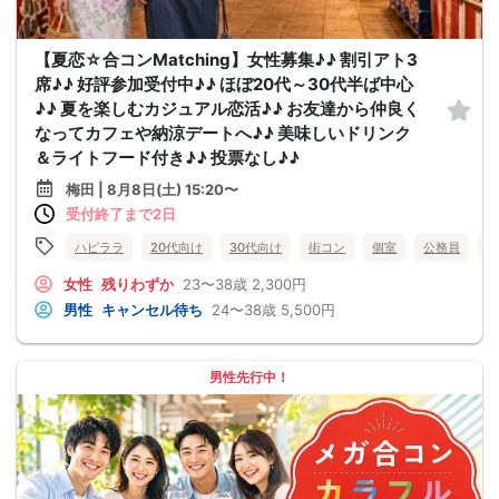
【夏恋☆合コンMatching】女性募集♪♪ 割引アト3
席♪♪ 好評参加受付中♪♪ ほぼ20代～30代半ば中心
♪♪ 夏を楽しむカジュアル恋活♪♪ お友達から仲良く
なってカフェや納涼デートへ♪♪ 美味しいドリンク
＆ライトフード付き♪♪ 投票なし♪♪
梅田 | 8月8日(土) 15:20〜
受付終了まで2日
ハピララ
20代向け
30代向け
街コン
個室
公務員
食
女性
残りわずか
23〜38歳
2,300円
男性
キャンセル待ち
24〜38歳
5,500円
男性先行中！