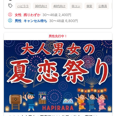
ハピララ
30代向け
40代向け
街コン
個室
公務員
食
女性
残りわずか
30〜46歳
2,400円
男性
キャンセル待ち
30〜48歳
6,800円
男性先行中！