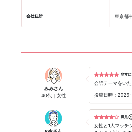
会社住所
東京都
非常に
会話テーマをいた
みみ
さん
投稿日時：2026-
40代｜女性
満足
女性と1人マッチ
yyk
さん