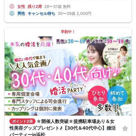
女性
残り2席
28〜37歳
無料
男性
キャンセル待ち
30〜39歳
2,000円
早割中！
☆開催人数突破☆提携駐車場あり＆女
ポイント2倍
性美容グッズプレゼント♪【30代＆40代中心】婚活
パーティーin浜松