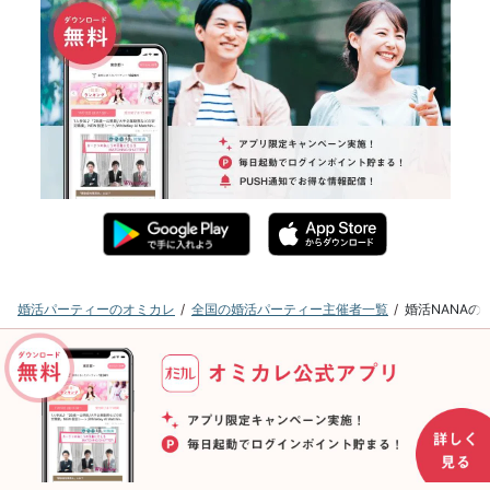
婚活パーティーのオミカレ
全国の婚活パーティー主催者一覧
婚活NANA