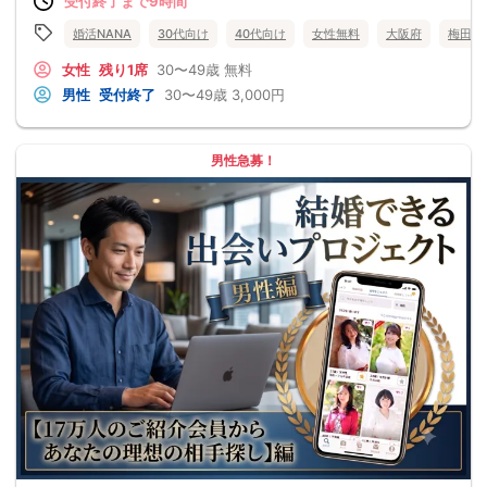
受付終了まで9時間
婚活NANA
30代向け
40代向け
女性無料
大阪府
梅田
女性
残り1席
30〜49歳
無料
男性
受付終了
30〜49歳
3,000円
男性急募！