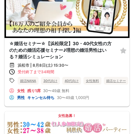
☆婚活セミナー☆【浜松限定】30・40代女性の方
のための婚活応援セミナー♪理想の婚活男性はい
る？婚活シミュレーション
浜松市 | 8月8日(土) 15:30〜
受付終了まで34時間
婚活NANA
30代向け
40代向け
女性無料
婚活セミナー
女性
残り1席
30〜49歳
無料
男性
キャンセル待ち
30〜49歳
1,000円
女性急募！