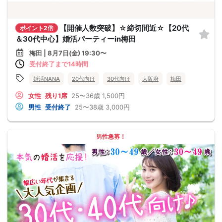
【開催人数突破】☆締切間近☆【20代
ポイント2倍
＆30代中心】婚活パーティーin梅田
梅田 | 8月7日(金) 19:30〜
受付終了まで14時間
婚活NANA
20代向け
30代向け
大阪府
梅田
女性
残り1席
25〜36歳
1,500円
男性
受付終了
25〜38歳
3,000円
男性急募！