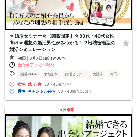
☆婚活セミナー☆【関西限定】☆30代・40代女性
向け☆理想の婚活男性がみつかる！？地域密着型の
婚活シミュレーション
梅田 | 8月7日(金) 19:00〜
受付終了まで13時間
婚活NANA
女性無料
婚活セミナー
大阪府
梅田
女性
残り1席
30〜43歳
無料
男性
キャンセル待ち
30〜43歳
1,000円
女性急募！