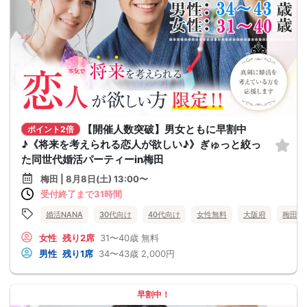
【開催人数突破】男女ともに早割中
ポイント2倍
♪《将来を考えられる恋人が欲しい♪》ぎゅっと絞っ
た同世代婚活パーティーin梅田
梅田 | 8月8日(土) 13:00〜
受付終了まで31時間
婚活NANA
30代向け
40代向け
女性無料
大阪府
梅田
女性
残り2席
31〜40歳
無料
男性
残り1席
34〜43歳
2,000円
早割中！