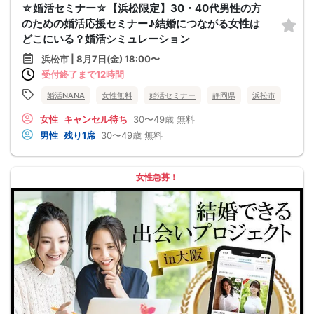
☆婚活セミナー☆【浜松限定】30・40代男性の方
のための婚活応援セミナー♪結婚につながる女性は
どこにいる？婚活シミュレーション
浜松市 | 8月7日(金) 18:00〜
受付終了まで12時間
婚活NANA
女性無料
婚活セミナー
静岡県
浜松市
女性
キャンセル待ち
30〜49歳
無料
男性
残り1席
30〜49歳
無料
女性急募！