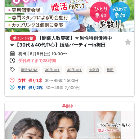
【開催人数突破】☆男性特別優待中
ポイント2倍
☆【30代＆40代中心】婚活パーティーin梅田
梅田 | 8月8日(土) 10:00〜
受付終了まで28時間
婚活NANA
30代向け
40代向け
大阪府
梅田
女性
残り1席
30〜49歳
1,500円
男性
残り2席
30〜49歳
2,000円
早割中！