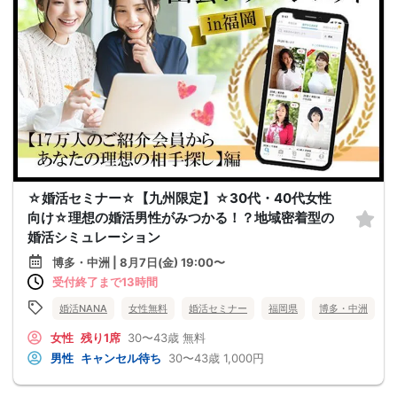
☆婚活セミナー☆【九州限定】☆30代・40代女性
向け☆理想の婚活男性がみつかる！？地域密着型の
婚活シミュレーション
博多・中洲 | 8月7日(金) 19:00〜
受付終了まで13時間
婚活NANA
女性無料
婚活セミナー
福岡県
博多・中洲
女性
残り1席
30〜43歳
無料
男性
キャンセル待ち
30〜43歳
1,000円