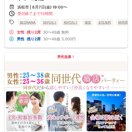
浜松市 | 8月7日(金) 19:00〜
受付終了まで13時間
婚活NANA
30代向け
40代向け
個室
女性無料
静岡県
女性
残り2席
30〜49歳
無料
男性
残り2席
30〜49歳
3,000円
男性急募！