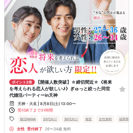
【開催人数突破】☆締切間近☆《将来
ポイント2倍
を考えられる恋人が欲しい♪》ぎゅっと絞った同世
代婚活パーティーin天神
天神・大名 | 8月8日(土) 13:00〜
受付終了まで31時間
婚活NANA
20代向け
30代向け
個室
女性無料
福岡県
女性
受付終了
26〜34歳
無料