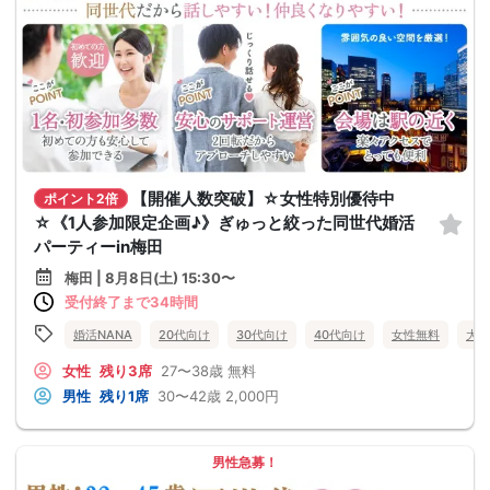
【開催人数突破】☆女性特別優待中
ポイント2倍
☆《1人参加限定企画♪》ぎゅっと絞った同世代婚活
パーティーin梅田
梅田 | 8月8日(土) 15:30〜
受付終了まで34時間
婚活NANA
20代向け
30代向け
40代向け
女性無料
大阪
女性
残り3席
27〜38歳
無料
男性
残り1席
30〜42歳
2,000円
男性急募！