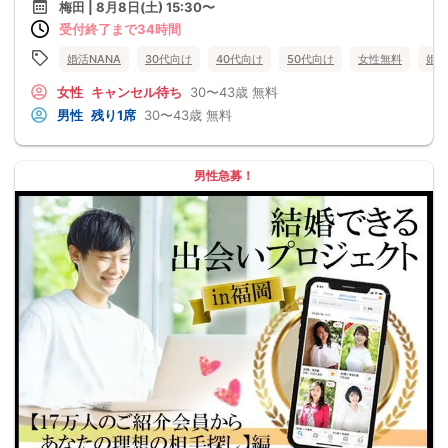
梅田 | 8月8日(土) 15:30〜
受付終了まで34時間
婚活NANA
30代向け
40代向け
50代向け
女性無料
婚活
女性
キャンセル待ち
30〜43歳
無料
男性
残り1席
30〜43歳
無料
男性急募！