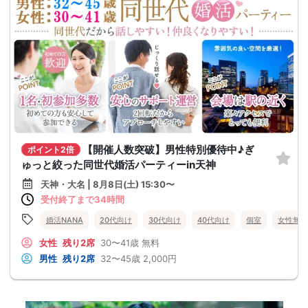
【開催人数突破】男性特別優待中♪ぎ
ポイント2倍
ゅっと絞った同世代婚活パーティーin天神
天神・大名 | 8月8日(土) 15:30〜
受付終了まで34時間
婚活NANA
20代向け
30代向け
40代向け
個室
女性無料
女性
残り2席
30〜41歳
無料
男性
残り2席
32〜45歳
2,000円