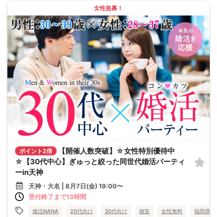
女性急募！
【開催人数突破】☆女性特別優待中
ポイント2倍
☆【30代中心】ぎゅっと絞った同世代婚活パーティ
ーin天神
天神・大名 | 8月7日(金) 19:00〜
受付終了まで13時間
婚活NANA
20代向け
30代向け
個室
女性無料
福岡県