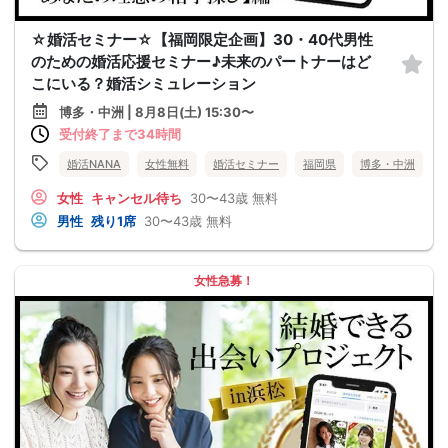
☆婚活セミナー☆【福岡限定企画】30・40代男性
のための婚活応援セミナー♪未来のパートナーはど
こにいる？婚活シミュレーション
博多・中洲 | 8月8日(土) 15:30〜
受付終了まで34時間
婚活NANA
女性無料
婚活セミナー
福岡県
博多・中洲
女性
キャンセル待ち
30〜43歳
無料
男性
残り1席
30〜43歳
無料
女性急募！