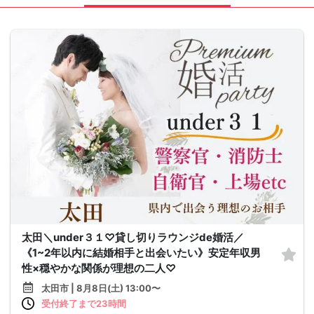
太田＼under３１♡貸し切りラウンジde婚活／
《1~2年以内に結婚相手と出会いたい》安定年収男
性×穏やかな関係が理想の二人♡
太田市 | 8月8日(土) 13:00〜
受付終了まで23時間