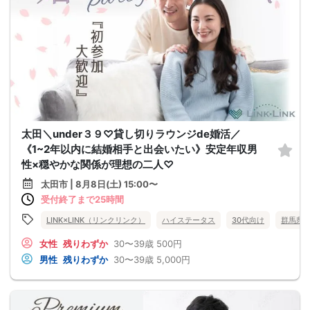
太田＼under３９♡貸し切りラウンジde婚活／
《1~2年以内に結婚相手と出会いたい》安定年収男
性×穏やかな関係が理想の二人♡
太田市 | 8月8日(土) 15:00〜
受付終了まで25時間
LINK×LINK（リンクリンク）
ハイステータス
30代向け
群馬県
女性
残りわずか
30〜39歳
500円
男性
残りわずか
30〜39歳
5,000円