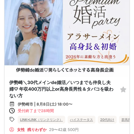
伊勢崎＼30代メインde婚活／いつまでも仲良し夫
婦♡ 年収400万円以上or高身長男性＆タバコを吸わ
ない方
伊勢崎市 | 8月8日(土) 18:00〜
受付終了まで28時間
LINK×LINK（リンクリンク）
ハイステータス
20代向け
群馬県
女性
残りわずか
29〜42歳
500円