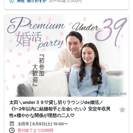
男性
残りわずか
30〜40歳
5,000円
太田＼under３９♡貸し切りラウンジde婚活／
《1~2年以内に結婚相手と出会いたい》安定年収男
性×穏やかな関係が理想の二人♡
太田市 | 8月8日(土) 15:00〜
受付終了まで25時間