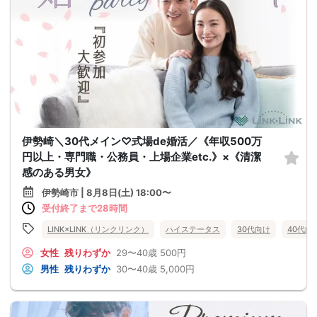
伊勢崎＼30代メイン♡式場de婚活／《年収500万
円以上・専門職・公務員・上場企業etc.》×《清潔
感のある男女》
伊勢崎市 | 8月8日(土) 18:00〜
受付終了まで28時間
LINK×LINK（リンクリンク）
ハイステータス
30代向け
40代向
女性
残りわずか
29〜40歳
500円
男性
残りわずか
30〜40歳
5,000円