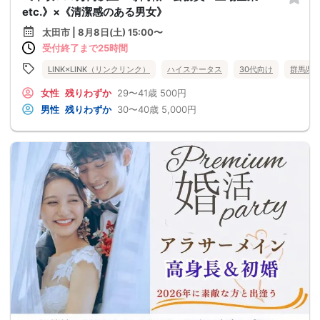
etc.》×《清潔感のある男女》
太田市 | 8月8日(土) 15:00〜
受付終了まで25時間
LINK×LINK（リンクリンク）
ハイステータス
30代向け
群馬県
女性
残りわずか
29〜41歳
500円
男性
残りわずか
30〜40歳
5,000円