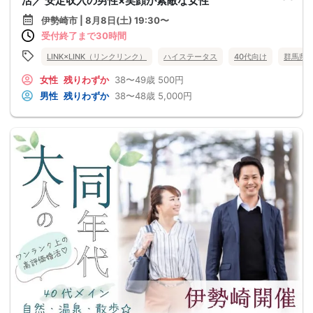
活／ 安定収入の男性×笑顔が素敵な女性
伊勢崎市 | 8月8日(土) 19:30〜
受付終了まで30時間
LINK×LINK（リンクリンク）
ハイステータス
40代向け
群馬県
女性
残りわずか
38〜49歳
500円
男性
残りわずか
38〜48歳
5,000円