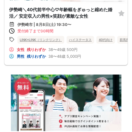
伊勢崎＼40代前半中心♡年齢幅をぎゅっと縮めた婚
活／ 安定収入の男性×笑顔が素敵な女性
伊勢崎市 | 8月8日(土) 19:30〜
受付終了まで30時間
LINK×LINK（リンクリンク）
ハイステータス
40代向け
群馬県
女性
残りわずか
38〜49歳
500円
男性
残りわずか
38〜48歳
5,000円