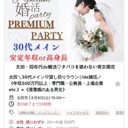
太田＼30代メイン♡貸し切りラウンジde婚活／
《年収500万円以上・専門職・公務員・上場企業
etc.》×《清潔感のある男女》
太田市 | 8月8日(土) 15:00〜
受付終了まで25時間
LINK×LINK（リンクリンク）
ハイステータス
30代向け
群馬県
女性
残りわずか
29〜41歳
500円