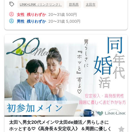
LINK×LINK（リンクリンク）
群馬県
太田市
女性
残りわずか
20〜31歳
500円
男性
残りわずか
20〜31歳
5,000円
太田＼男女20代メイン♡太田de婚活／男らしさに
ホッとする♡《高身長＆安定収入》 ＆周囲に優しく