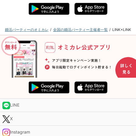
婚活パーティーのオミカレ
全国の婚活パーティー主催者一覧
LINK×LI
LINE
X
Instagram