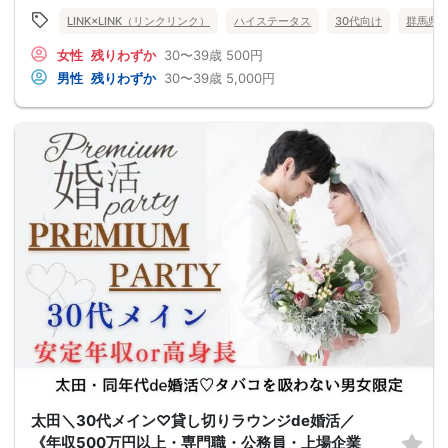
LINK×LINK（リンクリンク）
ハイステータス
30代向け
群馬県
女性
残りわずか
30〜39歳
500円
男性
残りわずか
30〜39歳
5,000円
太田＼30代メイン♡貸し切りラウンジde婚活／
《年収500万円以上・専門職・公務員・上場企業