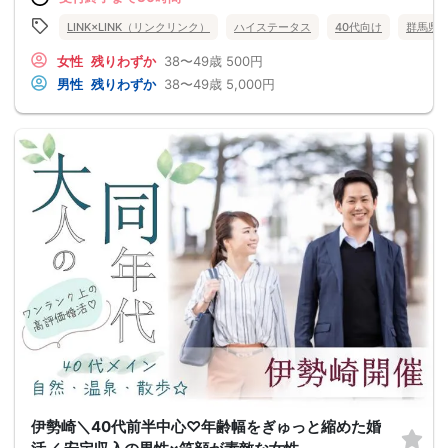
LINK×LINK（リンクリンク）
ハイステータス
40代向け
群馬県
女性
残りわずか
38〜49歳
500円
男性
残りわずか
38〜49歳
5,000円
伊勢崎＼40代前半中心♡年齢幅をぎゅっと縮めた婚