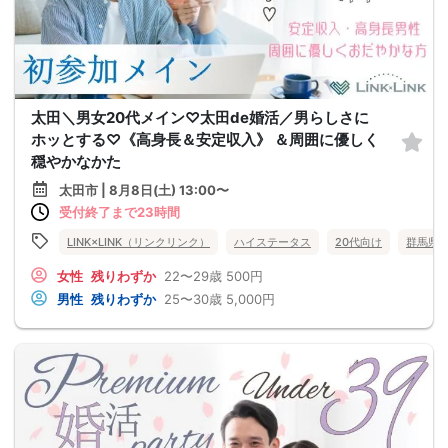
太田＼男女20代メイン♡太田de婚活／男らしさに
ホッとする♡《高身長＆安定収入》 ＆周囲に優しく
穏やかなかた
太田市 | 8月8日(土) 13:00〜
受付終了まで23時間
LINK×LINK（リンクリンク）
ハイステータス
20代向け
群馬県
女性
残りわずか
22〜29歳
500円
男性
残りわずか
25〜30歳
5,000円