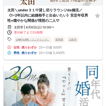
太田＼under３１♡貸し切りラウンジde婚活／
《1~2年以内に結婚相手と出会いたい》安定年収男
性×穏やかな関係が理想の二人♡
太田市 | 8月8日(土) 13:00〜
受付終了まで23時間
LINK×LINK（リンクリンク）
群馬県
太田市
女性
残りわずか
20〜31歳
500円
男性
残りわずか
20〜31歳
5,000円