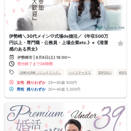
伊勢崎＼30代メイン♡式場de婚活／《年収500万
円以上・専門職・公務員・上場企業etc.》×《清潔
感のある男女》
伊勢崎市 | 8月8日(土) 18:00〜
受付終了まで28時間
LINK×LINK（リンクリンク）
ハイステータス
30代向け
40代向
女性
残りわずか
29〜40歳
500円
男性
残りわずか
30〜40歳
5,000円