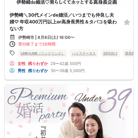
伊勢崎＼30代メインde婚活／いつまでも仲良し夫
婦♡ 年収400万円以上or高身長男性＆タバコを吸わ
ない方
伊勢崎市 | 8月8日(土) 18:00〜
受付終了まで28時間
LINK×LINK（リンクリンク）
ハイステータス
20代向け
群馬県
女性
残りわずか
29〜42歳
500円
男性
残りわずか
30〜39歳
5,000円