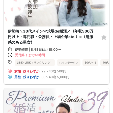
伊勢崎＼30代メイン♡式場de婚活／《年収500万
円以上・専門職・公務員・上場企業etc.》×《清潔
感のある男女》
伊勢崎市 | 8月8日(土) 18:00〜
受付終了まで41時間
LINK×LINK（リンクリンク）
ハイステータス
30代向け
40代向
女性
残りわずか
29〜40歳
500円
男性
残りわずか
30〜40歳
5,000円