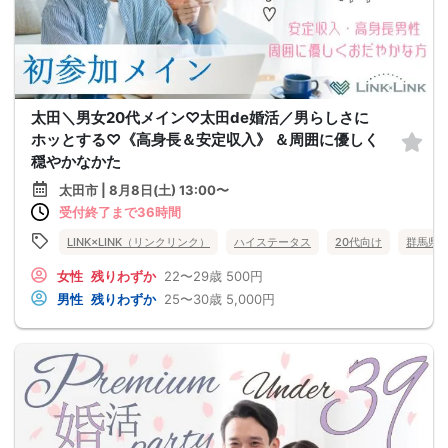
太田＼男女20代メイン♡太田de婚活／男らしさに
ホッとする♡《高身長＆安定収入》 ＆周囲に優しく
穏やかなかた
太田市 | 8月8日(土) 13:00〜
受付終了まで36時間
LINK×LINK（リンクリンク）
ハイステータス
20代向け
群馬県
女性
残りわずか
22〜29歳
500円
男性
残りわずか
25〜30歳
5,000円