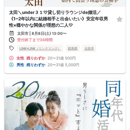
太田＼under３１♡貸し切りラウンジde婚活／
《1~2年以内に結婚相手と出会いたい》安定年収男
性×穏やかな関係が理想の二人♡
太田市 | 8月8日(土) 13:00〜
受付終了まで36時間
LINK×LINK（リンクリンク）
群馬県
太田市
女性
残りわずか
20〜31歳
500円
男性
残りわずか
20〜31歳
5,000円