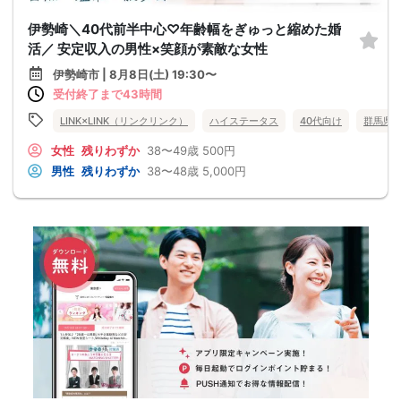
伊勢崎＼40代前半中心♡年齢幅をぎゅっと縮めた婚
活／ 安定収入の男性×笑顔が素敵な女性
伊勢崎市 | 8月8日(土) 19:30〜
受付終了まで43時間
LINK×LINK（リンクリンク）
ハイステータス
40代向け
群馬県
女性
残りわずか
38〜49歳
500円
男性
残りわずか
38〜48歳
5,000円