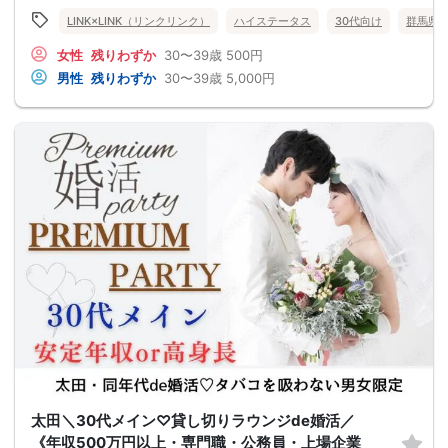
LINK×LINK（リンクリンク）
ハイステータス
30代向け
群馬県
女性
残りわずか
30〜39歳
500円
男性
残りわずか
30〜39歳
5,000円
太田＼30代メイン♡貸し切りラウンジde婚活／
《年収500万円以上・専門職・公務員・上場企業