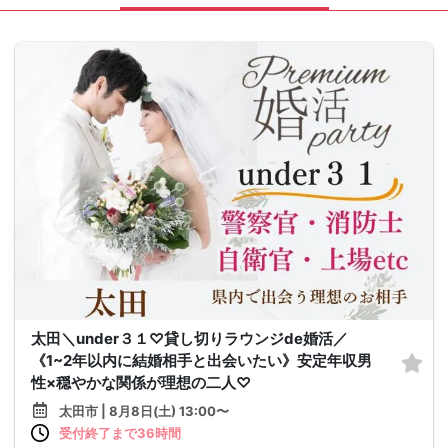
太田＼under３１♡貸し切りラウンジde婚活／
《1~2年以内に結婚相手と出会いたい》安定年収男
性×穏やかな関係が理想の二人♡
太田市 | 8月8日(土) 13:00〜
受付終了まで36時間