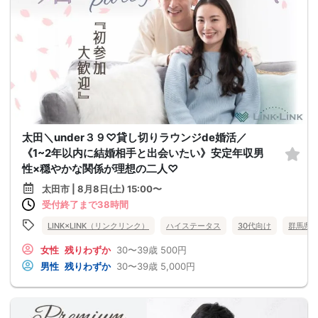
太田＼under３９♡貸し切りラウンジde婚活／
《1~2年以内に結婚相手と出会いたい》安定年収男
性×穏やかな関係が理想の二人♡
太田市 | 8月8日(土) 15:00〜
受付終了まで38時間
LINK×LINK（リンクリンク）
ハイステータス
30代向け
群馬県
女性
残りわずか
30〜39歳
500円
男性
残りわずか
30〜39歳
5,000円