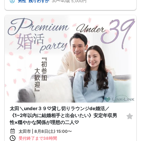
男性
残りわずか
30〜40歳
5,000円
太田＼under３９♡貸し切りラウンジde婚活／
《1~2年以内に結婚相手と出会いたい》安定年収男
性×穏やかな関係が理想の二人♡
太田市 | 8月8日(土) 15:00〜
受付終了まで38時間