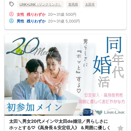
LINK×LINK（リンクリンク）
群馬県
太田市
女性
残りわずか
20〜31歳
500円
男性
残りわずか
20〜31歳
5,000円
太田＼男女20代メイン♡太田de婚活／男らしさに
ホッとする♡《高身長＆安定収入》 ＆周囲に優しく