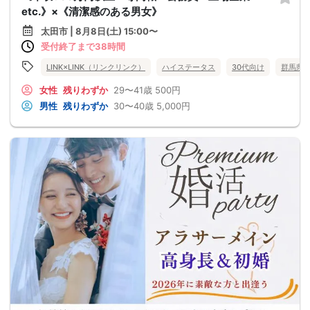
etc.》×《清潔感のある男女》
太田市 | 8月8日(土) 15:00〜
受付終了まで38時間
LINK×LINK（リンクリンク）
ハイステータス
30代向け
群馬県
女性
残りわずか
29〜41歳
500円
男性
残りわずか
30〜40歳
5,000円