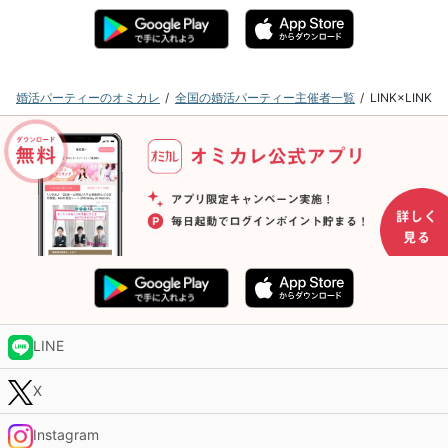
婚活パーティーのオミカレ
全国の婚活パーティー主催者一覧
LINK×LI
LINE
X
Instagram