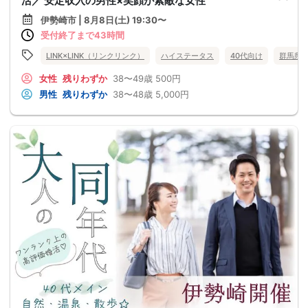
活／ 安定収入の男性×笑顔が素敵な女性
伊勢崎市 | 8月8日(土) 19:30〜
受付終了まで43時間
LINK×LINK（リンクリンク）
ハイステータス
40代向け
群馬県
女性
残りわずか
38〜49歳
500円
男性
残りわずか
38〜48歳
5,000円