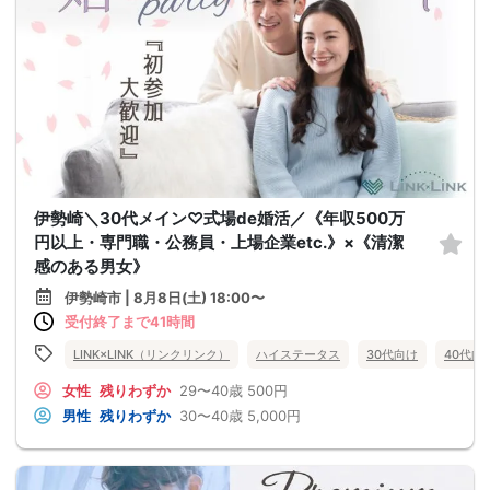
伊勢崎＼30代メイン♡式場de婚活／《年収500万
円以上・専門職・公務員・上場企業etc.》×《清潔
感のある男女》
伊勢崎市 | 8月8日(土) 18:00〜
受付終了まで41時間
LINK×LINK（リンクリンク）
ハイステータス
30代向け
40代向
女性
残りわずか
29〜40歳
500円
男性
残りわずか
30〜40歳
5,000円