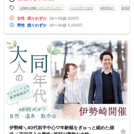
LINK×LINK（リンクリンク）
ハイステータス
40代向け
群馬県
女性
残りわずか
38〜49歳
500円
男性
残りわずか
38〜49歳
5,000円
伊勢崎＼40代前半中心♡年齢幅をぎゅっと縮めた婚