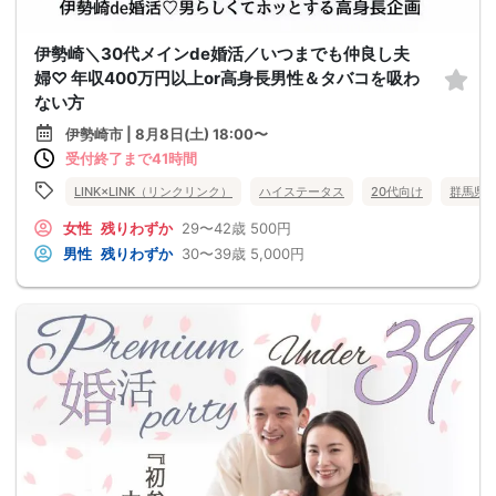
伊勢崎＼30代メインde婚活／いつまでも仲良し夫
婦♡ 年収400万円以上or高身長男性＆タバコを吸わ
ない方
伊勢崎市 | 8月8日(土) 18:00〜
受付終了まで41時間
LINK×LINK（リンクリンク）
ハイステータス
20代向け
群馬県
女性
残りわずか
29〜42歳
500円
男性
残りわずか
30〜39歳
5,000円