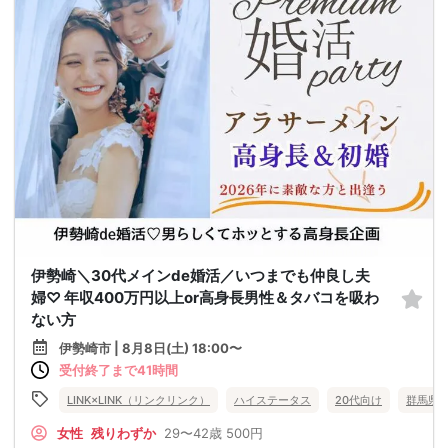
伊勢崎＼30代メインde婚活／いつまでも仲良し夫
婦♡ 年収400万円以上or高身長男性＆タバコを吸わ
ない方
伊勢崎市 | 8月8日(土) 18:00〜
受付終了まで41時間
LINK×LINK（リンクリンク）
ハイステータス
20代向け
群馬県
女性
残りわずか
29〜42歳
500円