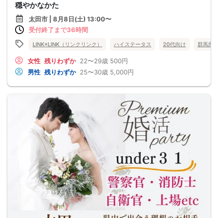
穏やかなかた
太田市 | 8月8日(土) 13:00〜
受付終了まで36時間
LINK×LINK（リンクリンク）
ハイステータス
20代向け
群馬県
女性
残りわずか
22〜29歳
500円
男性
残りわずか
25〜30歳
5,000円