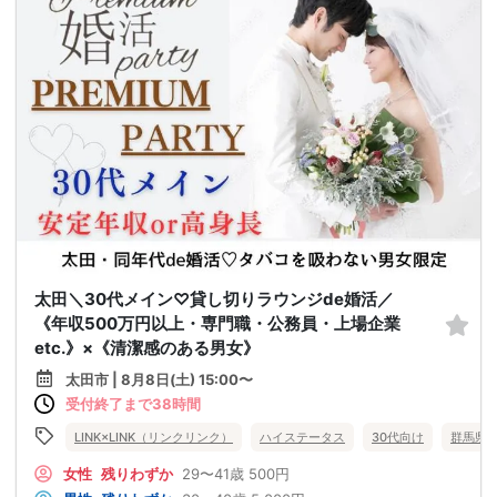
太田＼30代メイン♡貸し切りラウンジde婚活／
《年収500万円以上・専門職・公務員・上場企業
etc.》×《清潔感のある男女》
太田市 | 8月8日(土) 15:00〜
受付終了まで38時間
LINK×LINK（リンクリンク）
ハイステータス
30代向け
群馬県
女性
残りわずか
29〜41歳
500円