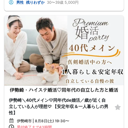
男性
残りわずか
30〜39歳
5,000円
伊勢崎＼40代メイン♡同年代de婚活／歳が近く自
立している人が理想♡ 【安定年収＆一人暮らしの男
性】
伊勢崎市 | 8月8日(土) 19:30〜
受付終了まで43時間