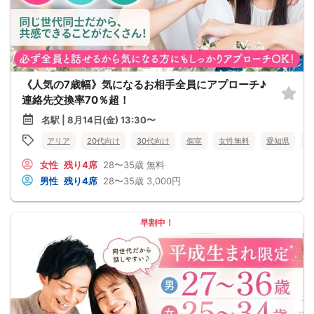
《人気の7歳幅》気になるお相手全員にアプローチ♪
連絡先交換率70％超！
名駅 | 8月14日(金) 13:30〜
アリア
20代向け
30代向け
個室
女性無料
愛知県
名
女性
残り4席
28〜35歳
無料
男性
残り4席
28〜35歳
3,000円
早割中！