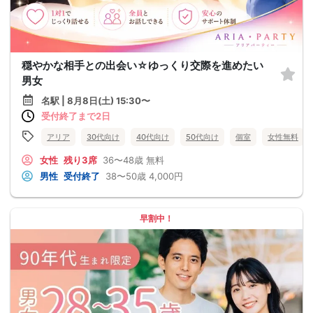
穏やかな相手との出会い☆ゆっくり交際を進めたい
男女
名駅 | 8月8日(土) 15:30〜
受付終了まで2日
アリア
30代向け
40代向け
50代向け
個室
女性無料
女性
残り3席
36〜48歳
無料
男性
受付終了
38〜50歳
4,000円
早割中！