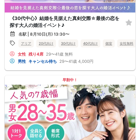
《30代中心》結婚を見据えた真剣交際☆最後の恋を
探す大人の婚活イベント♪
名駅 | 8月10日(月) 13:30〜
アリア
20代向け
30代向け
40代向け
個室
女性無料
女性
残り4席
29〜41歳
無料
男性
キャンセル待ち
29〜41歳
4,000円
早割中！