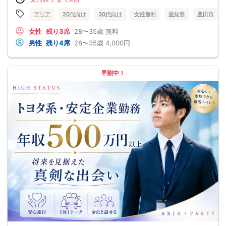
アリア
20代向け
30代向け
女性無料
愛知県
豊田市
女性
残り3席
28〜35歳
無料
男性
残り4席
28〜35歳
4,000円
早割中！