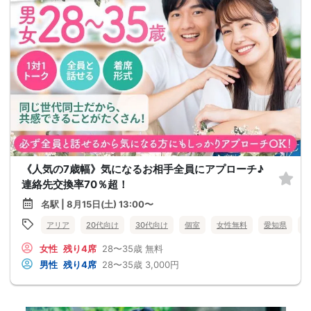
《人気の7歳幅》気になるお相手全員にアプローチ♪
連絡先交換率70％超！
名駅 | 8月15日(土) 13:00〜
アリア
20代向け
30代向け
個室
女性無料
愛知県
名
女性
残り4席
28〜35歳
無料
男性
残り4席
28〜35歳
3,000円