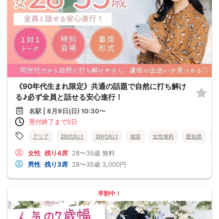
《90年代生まれ限定》共通の話題で自然に打ち解け
る♪必ず全員と話せる安心進行！
名駅 | 8月9日(日) 10:30〜
受付終了まで2日
アリア
20代向け
30代向け
個室
女性無料
愛知県
名
女性
残り4席
28〜35歳
無料
男性
残り3席
28〜35歳
3,000円
早割中！