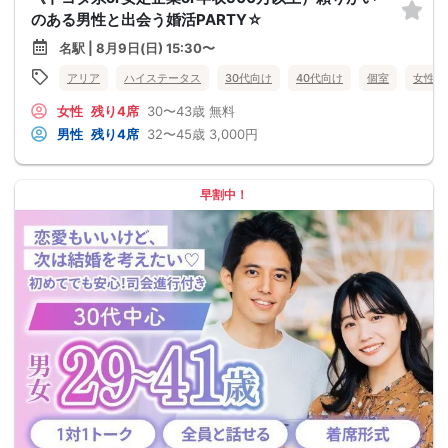
のある男性と出会う婚活PARTY☆
名駅 | 8月9日(日) 15:30〜
アリア
ハイステータス
30代向け
40代向け
個室
女性無
女性
残り4席
30〜43歳
無料
男性
残り4席
32〜45歳
3,000円
早割中！