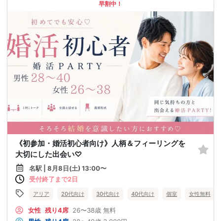
早割中！
《初参加・婚活初心者向け》人柄＆フィーリングを
大切にした出会い♡
名駅 | 8月8日(土) 13:00〜
受付終了まで2日
アリア
20代向け
30代向け
40代向け
個室
女性無料
女性
残り4席
26〜38歳
無料