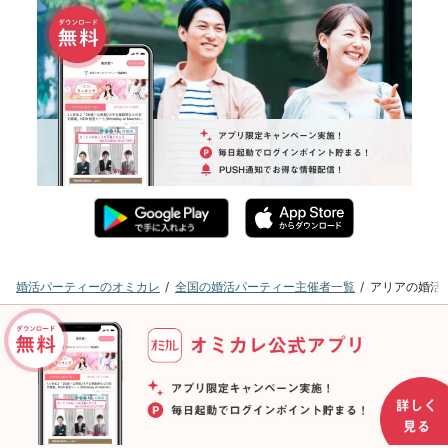
婚活パーティーのオミカレ
全国の婚活パーティー主催者一覧
アリアの婚活