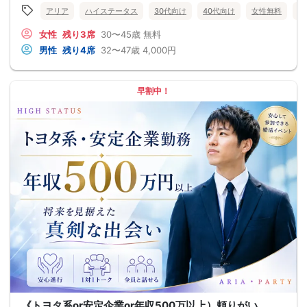
アリア
ハイステータス
30代向け
40代向け
女性無料
公
女性
残り3席
30〜45歳
無料
男性
残り4席
32〜47歳
4,000円
早割中！
《トヨタ系or安定企業or年収500万以上）頼りがい