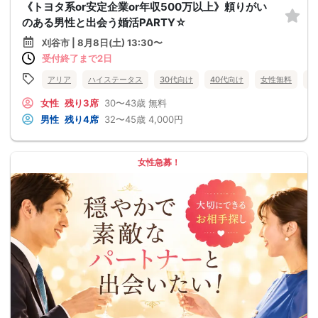
《トヨタ系or安定企業or年収500万以上》頼りがい
のある男性と出会う婚活PARTY☆
刈谷市 | 8月8日(土) 13:30〜
受付終了まで2日
アリア
ハイステータス
30代向け
40代向け
女性無料
愛
女性
残り3席
30〜43歳
無料
男性
残り4席
32〜45歳
4,000円
女性急募！