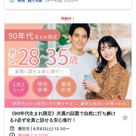
男性
残り4席
28〜40歳
3,000円
早割中！
《90年代生まれ限定》共通の話題で自然に打ち解け
る♪必ず全員と話せる安心進行！
豊田市 | 8月8日(土) 13:30〜
受付終了まで2日