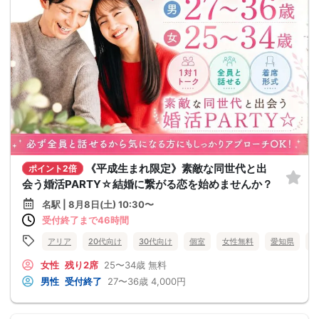
《平成生まれ限定》素敵な同世代と出
ポイント2倍
会う婚活PARTY☆結婚に繋がる恋を始めませんか？
名駅 | 8月8日(土) 10:30〜
受付終了まで46時間
アリア
20代向け
30代向け
個室
女性無料
愛知県
名
女性
残り2席
25〜34歳
無料
男性
受付終了
27〜36歳
4,000円