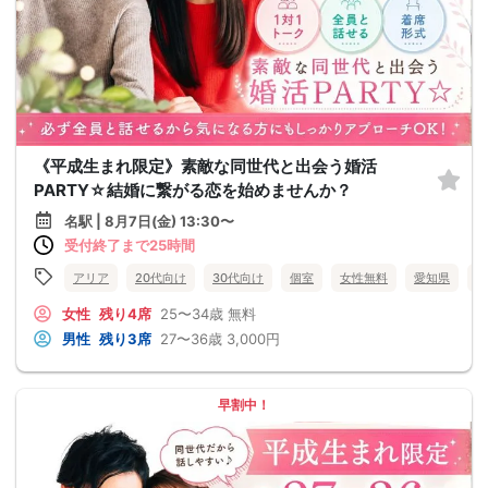
《平成生まれ限定》素敵な同世代と出会う婚活
PARTY☆結婚に繋がる恋を始めませんか？
名駅 | 8月7日(金) 13:30〜
受付終了まで25時間
アリア
20代向け
30代向け
個室
女性無料
愛知県
名
女性
残り4席
25〜34歳
無料
男性
残り3席
27〜36歳
3,000円
早割中！