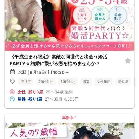
《平成生まれ限定》素敵な同世代と出会う婚活
PARTY☆結婚に繋がる恋を始めませんか？
名駅 | 8月15日(土) 10:30〜
アリア
20代向け
30代向け
個室
女性無料
愛知県
名
女性
残り3席
25〜34歳
無料
男性
残り1席
27〜36歳
4,000円
早割中！