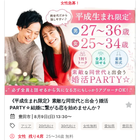
女性急募！
《平成生まれ限定》素敵な同世代と出会う婚活
PARTY☆結婚に繋がる恋を始めませんか？
豊田市 | 8月9日(日) 13:30〜
アリア
20代向け
30代向け
女性無料
愛知県
豊田市
女性
残り4席
25〜34歳
無料