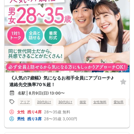
《人気の7歳幅》気になるお相手全員にアプローチ♪
連絡先交換率70％超！
名駅 | 8月9日(日) 13:00〜
アリア
20代向け
30代向け
個室
女性無料
愛知県
名
女性
残り4席
28〜35歳
無料
男性
残り3席
28〜35歳
3,000円