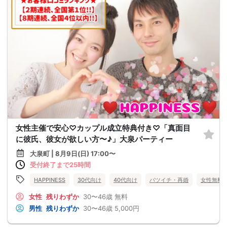
女性主催で安心♡カップル成立特典付き♡「真面目
に彼氏、彼女が欲しい方〜♪」大泉パーティー
大泉町 | 8月9日(日) 17:00〜
受付終了まで25時間
HAPPINESS
30代向け
40代向け
バツイチ・再婚
女性無料
女性
残りわずか
30〜46歳
無料
男性
残りわずか
30〜46歳
5,000円