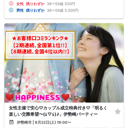
女性
残りわずか
38〜59歳
500円
男性
残りわずか
38〜59歳
5,000円
女性主催で安心♡カップル成立特典付き♡「明るく
楽しい交際希望〜(≧▽≦)♪」伊勢崎パーティー
伊勢崎市 | 8月22日(土) 19:00〜