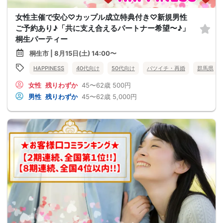
女性主催で安心♡カップル成立特典付き♡新規男性
ご予約あり♪「共に支え合えるパートナー希望〜♪」
桐生パーティー
桐生市 | 8月15日(土) 14:00〜
HAPPINESS
40代向け
50代向け
バツイチ・再婚
群馬県
女性
残りわずか
45〜62歳
500円
男性
残りわずか
45〜62歳
5,000円