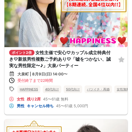
女性主催で安心♡カップル成立特典付
ポイント2倍
き♡新規男性複数ご予約あり♡「嘘をつかない、誠
実な男性限定〜♪」大泉パーティー
大泉町 | 8月9日(日) 14:00〜
受付終了まで22時間
HAPPINESS
40代向け
50代向け
バツイチ・再婚
女性無料
女性
残り2席
45〜61歳
無料
男性
キャンセル待ち
45〜61歳
5,000円