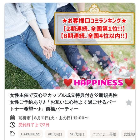
女性主催で安心♡カップル成立特典付き♡新規男性
女性ご予約あり♪「お互いに心地よく過ごせるパー
トナー希望〜♪」前橋パーティー
前橋市 | 8月11日(火・山の日) 12:00〜
受付終了まで2日
HAPPINESS
40代向け
50代向け
バツイチ・再婚
女性無料