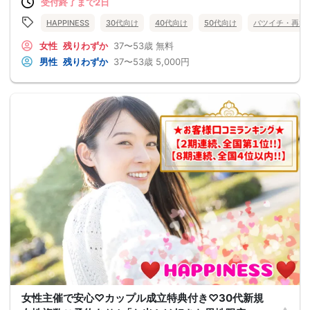
受付終了まで2日
HAPPINESS
30代向け
40代向け
50代向け
バツイチ・再婚
女性
残りわずか
37〜53歳
無料
男性
残りわずか
37〜53歳
5,000円
女性主催で安心♡カップル成立特典付き♡30代新規