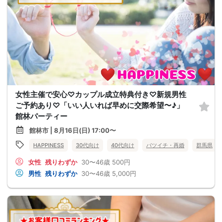
女性主催で安心♡カップル成立特典付き♡新規男性
ご予約あり♡「いい人いれば早めに交際希望〜♪」
館林パーティー
館林市 | 8月16日(日) 17:00〜
HAPPINESS
30代向け
40代向け
バツイチ・再婚
群馬県
女性
残りわずか
30〜46歳
500円
男性
残りわずか
30〜46歳
5,000円