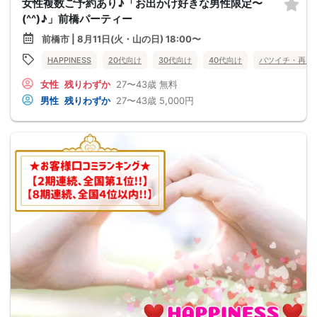
女性複数ご予約あり♪「お出かけ好きな男性限定〜
(^^)♪」前橋パーティー
前橋市 | 8月11日(火・山の日) 18:00〜
HAPPINESS
20代向け
30代向け
40代向け
バツイチ・再婚
女性
残りわずか
27〜43歳
無料
男性
残りわずか
27〜43歳
5,000円