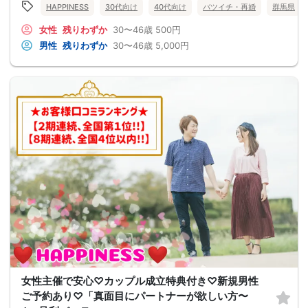
HAPPINESS
30代向け
40代向け
バツイチ・再婚
群馬県
女性
残りわずか
30〜46歳
500円
男性
残りわずか
30〜46歳
5,000円
女性主催で安心♡カップル成立特典付き♡新規男性
ご予約あり♡「真面目にパートナーが欲しい方〜