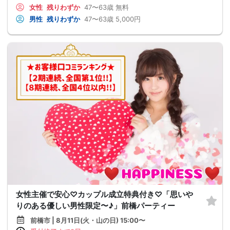
女性
残りわずか
47〜63歳
無料
男性
残りわずか
47〜63歳
5,000円
女性主催で安心♡カップル成立特典付き♡「思いや
りのある優しい男性限定〜♪」前橋パーティー
前橋市 | 8月11日(火・山の日) 15:00〜