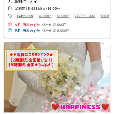
♪」足利パーティー
足利市 | 8月23日(日) 14:00〜
HAPPINESS
40代向け
50代向け
バツイチ・再婚
栃木県
女性
残りわずか
45〜61歳
500円
男性
残りわずか
45〜61歳
5,000円