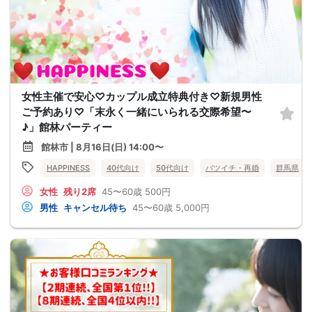
女性主催で安心♡カップル成立特典付き♡新規男性
ご予約あり♡「末永く一緒にいられる交際希望〜
♪」館林パーティー
館林市 | 8月16日(日) 14:00〜
HAPPINESS
40代向け
50代向け
バツイチ・再婚
群馬県
女性
残り2席
45〜60歳
500円
男性
キャンセル待ち
45〜60歳
5,000円