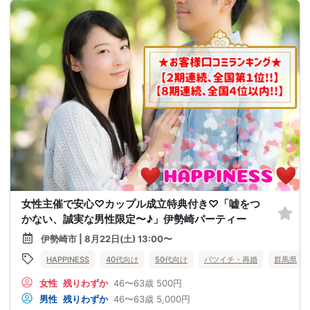
女性主催で安心♡カップル成立特典付き♡「嘘をつ
かない、誠実な男性限定〜♪」伊勢崎パーティー
伊勢崎市 | 8月22日(土) 13:00〜
HAPPINESS
40代向け
50代向け
バツイチ・再婚
群馬県
女性
残りわずか
46〜63歳
500円
男性
残りわずか
46〜63歳
5,000円