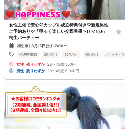
女性主催で安心♡カップル成立特典付き♡新規男性
ご予約あり♡「明るく楽しい交際希望〜(≧▽≦)♪」
桐生パーティー
桐生市 | 8月15日(土) 17:00〜
HAPPINESS
20代向け
30代向け
40代向け
バツイチ・再婚
女性
残りわずか
28〜45歳
500円
男性
残りわずか
28〜45歳
5,000円