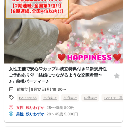
女性主催で安心♡カップル成立特典付き♡新規男性
ご予約あり♡「結婚につながるような交際希望〜
♪」前橋パーティー♪
前橋市 | 8月17日(月) 19:30〜
HAPPINESS
20代向け
30代向け
40代向け
バツイチ・再婚
女性
残りわずか
28〜45歳
500円
男性
残りわずか
28〜45歳
5,000円