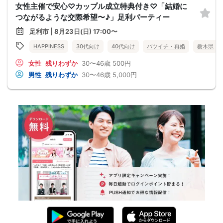
女性主催で安心♡カップル成立特典付き♡「結婚に
つながるような交際希望〜♪」足利パーティー
足利市 | 8月23日(日) 17:00〜
HAPPINESS
30代向け
40代向け
バツイチ・再婚
栃木県
女性
残りわずか
30〜46歳
500円
男性
残りわずか
30〜46歳
5,000円