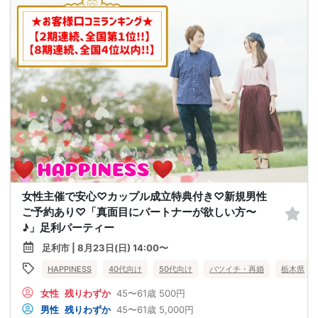
女性主催で安心♡カップル成立特典付き♡新規男性
ご予約あり♡「真面目にパートナーが欲しい方〜
♪」足利パーティー
足利市 | 8月23日(日) 14:00〜
HAPPINESS
40代向け
50代向け
バツイチ・再婚
栃木県
女性
残りわずか
45〜61歳
500円
男性
残りわずか
45〜61歳
5,000円