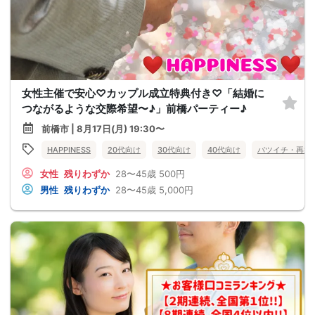
女性主催で安心♡カップル成立特典付き♡「結婚に
つながるような交際希望〜♪」前橋パーティー♪
前橋市 | 8月17日(月) 19:30〜
HAPPINESS
20代向け
30代向け
40代向け
バツイチ・再婚
女性
残りわずか
28〜45歳
500円
男性
残りわずか
28〜45歳
5,000円