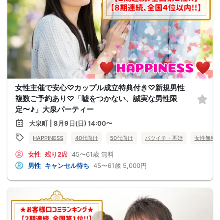
女性主催で安心♡カップル成立特典付き♡新規男性
複数ご予約あり♡「嘘をつかない、誠実な男性限
定〜♪」大泉パーティー
大泉町 | 8月9日(日) 14:00〜
HAPPINESS
40代向け
50代向け
バツイチ・再婚
女性無料
女性
残り2席
45〜61歳
無料
男性
キャンセル待ち
45〜61歳
5,000円