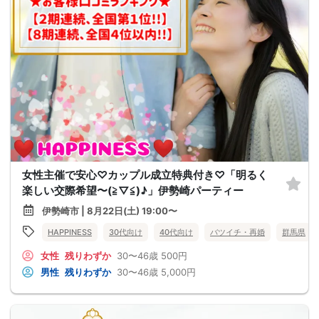
女性主催で安心♡カップル成立特典付き♡「明るく
楽しい交際希望〜(≧▽≦)♪」伊勢崎パーティー
伊勢崎市 | 8月22日(土) 19:00〜
HAPPINESS
30代向け
40代向け
バツイチ・再婚
群馬県
女性
残りわずか
30〜46歳
500円
男性
残りわずか
30〜46歳
5,000円