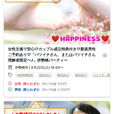
女性主催で安心♡カップル成立特典付き♡新規男性
ご予約あり♡「バツイチさん、またはバツイチさん
理解者限定〜♪」伊勢崎パーティー
伊勢崎市 | 8月22日(土) 16:00〜
HAPPINESS
30代向け
40代向け
50代向け
バツイチ・再婚
女性
残りわずか
38〜59歳
500円
男性
残りわずか
38〜59歳
5,000円