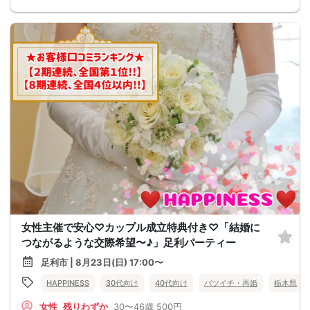
女性主催で安心♡カップル成立特典付き♡「結婚に
つながるような交際希望〜♪」足利パーティー
足利市 | 8月23日(日) 17:00〜
HAPPINESS
30代向け
40代向け
バツイチ・再婚
栃木県
女性
残りわずか
30〜46歳
500円