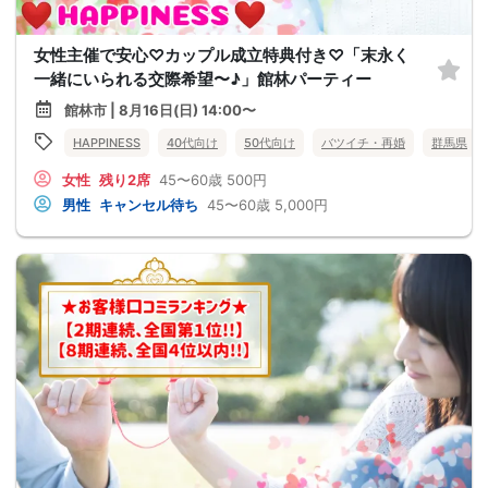
女性主催で安心♡カップル成立特典付き♡「末永く
一緒にいられる交際希望〜♪」館林パーティー
館林市 | 8月16日(日) 14:00〜
HAPPINESS
40代向け
50代向け
バツイチ・再婚
群馬県
女性
残り2席
45〜60歳
500円
男性
キャンセル待ち
45〜60歳
5,000円