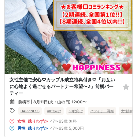
女性主催で安心♡カップル成立特典付き♡「お互い
に心地よく過ごせるパートナー希望〜♪」前橋パー
ティー
前橋市 | 8月11日(火・山の日) 12:00〜
HAPPINESS
40代向け
50代向け
バツイチ・再婚
女性無料
女性
残りわずか
47〜63歳
無料
男性
残りわずか
47〜63歳
5,000円