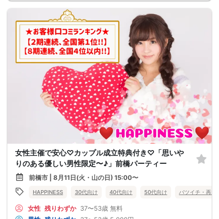
女性主催で安心♡カップル成立特典付き♡「思いや
りのある優しい男性限定〜♪」前橋パーティー
前橋市 | 8月11日(火・山の日) 15:00〜
HAPPINESS
30代向け
40代向け
50代向け
バツイチ・再婚
女性
残りわずか
37〜53歳
無料