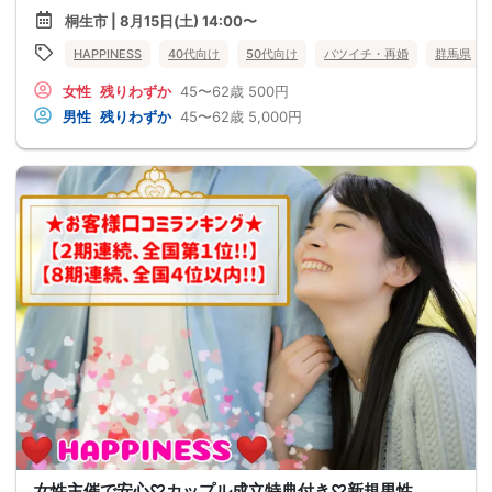
桐生市 | 8月15日(土) 14:00〜
HAPPINESS
40代向け
50代向け
バツイチ・再婚
群馬県
女性
残りわずか
45〜62歳
500円
男性
残りわずか
45〜62歳
5,000円
女性主催で安心♡カップル成立特典付き♡新規男性