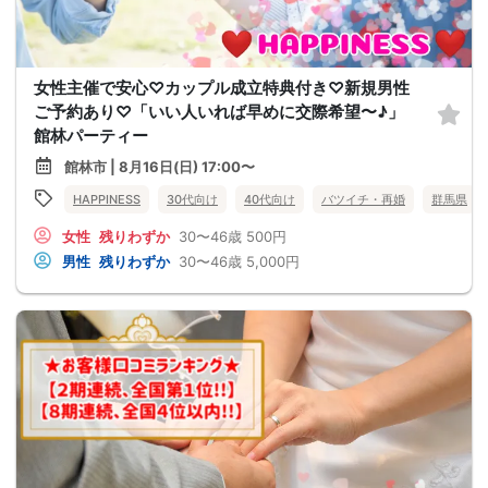
女性主催で安心♡カップル成立特典付き♡新規男性
ご予約あり♡「いい人いれば早めに交際希望〜♪」
館林パーティー
館林市 | 8月16日(日) 17:00〜
HAPPINESS
30代向け
40代向け
バツイチ・再婚
群馬県
女性
残りわずか
30〜46歳
500円
男性
残りわずか
30〜46歳
5,000円