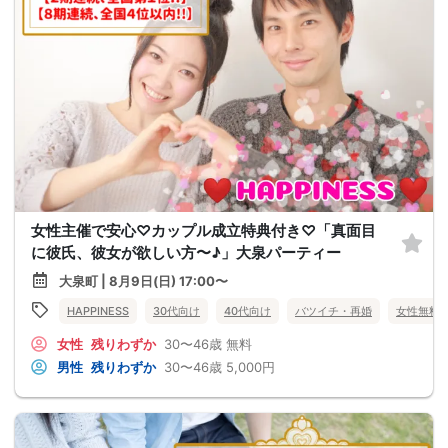
女性主催で安心♡カップル成立特典付き♡「真面目
に彼氏、彼女が欲しい方〜♪」大泉パーティー
大泉町 | 8月9日(日) 17:00〜
HAPPINESS
30代向け
40代向け
バツイチ・再婚
女性無料
女性
残りわずか
30〜46歳
無料
男性
残りわずか
30〜46歳
5,000円