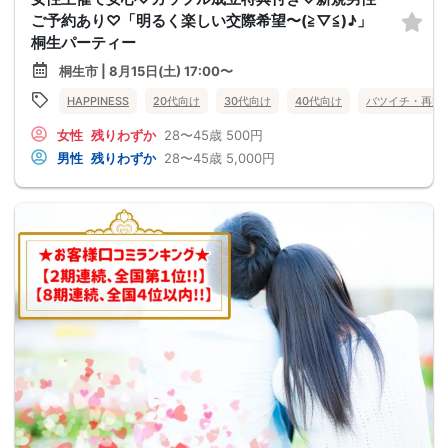
ご予約あり♡「明るく楽しい交際希望〜(≧▽≦)♪」
桐生パーティー
桐生市 | 8月15日(土) 17:00〜
HAPPINESS
20代向け
30代向け
40代向け
バツイチ・再婚
女性
残りわずか
28〜45歳
500円
男性
残りわずか
28〜45歳
5,000円