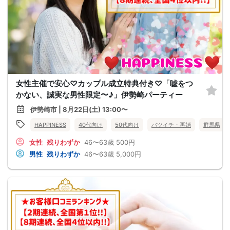
女性主催で安心♡カップル成立特典付き♡「嘘をつ
かない、誠実な男性限定〜♪」伊勢崎パーティー
伊勢崎市 | 8月22日(土) 13:00〜
HAPPINESS
40代向け
50代向け
バツイチ・再婚
群馬県
女性
残りわずか
46〜63歳
500円
男性
残りわずか
46〜63歳
5,000円