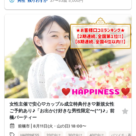
男性
残りわずか
37〜53歳
5,000円
女性主催で安心♡カップル成立特典付き♡新規女性
ご予約あり♪「お出かけ好きな男性限定〜(^^)♪」前
橋パーティー
前橋市 | 8月11日(火・山の日) 18:00〜
HAPPINESS
20代向け
30代向け
40代向け
バツイチ・再婚