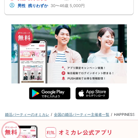
男性
残りわずか
30〜46歳
5,000円
婚活パーティーのオミカレ
全国の婚活パーティー主催者一覧
HAPPINE