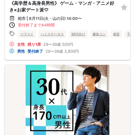
《高学歴＆高身長男性》 ゲーム・マンガ・アニメ好
き×お家デート派♡
柏市 | 8月11日(火・山の日) 14:00〜
受付終了まで44時間
ツヴァイ
ハイステータス
30代向け
趣味コン
個室
千葉
女性
残り1席
29〜39歳
500円
男性
受付終了
29〜39歳
3,800円