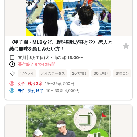
《甲子園・MLBなど、野球観戦が好き♡》 恋人と一
緒に趣味を楽しみたい方！
立川 | 8月11日(火・山の日) 13:00〜
受付終了まで43時間
ツヴァイ
ハイステータス
20代向け
30代向け
趣味コン
女性
残り2席
19〜39歳
500円
男性
受付終了
19〜39歳
4,000円