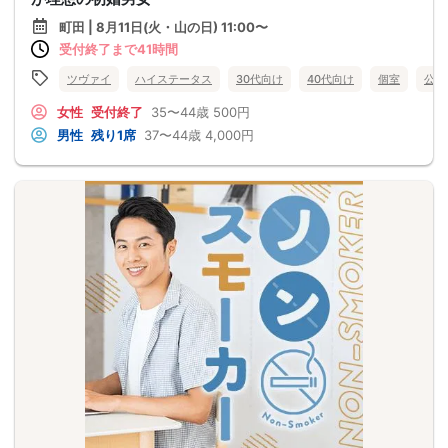
町田 | 8月11日(火・山の日) 11:00〜
受付終了まで41時間
ツヴァイ
ハイステータス
30代向け
40代向け
個室
公務
女性
受付終了
35〜44歳
500円
男性
残り1席
37〜44歳
4,000円