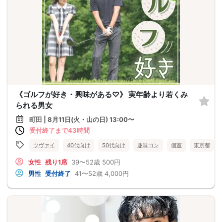
《ゴルフが好き・興味がある♡》 実年齢より若くみ
られる男女
町田 | 8月11日(火・山の日) 13:00〜
受付終了まで43時間
ツヴァイ
40代向け
50代向け
趣味コン
個室
東京都
女性
残り1席
39〜52歳
500円
男性
受付終了
41〜52歳
4,000円