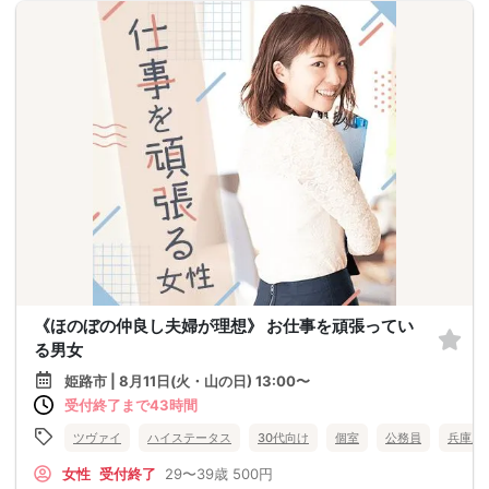
《ほのぼの仲良し夫婦が理想》 お仕事を頑張ってい
る男女
姫路市 | 8月11日(火・山の日) 13:00〜
受付終了まで43時間
ツヴァイ
ハイステータス
30代向け
個室
公務員
兵庫県
女性
受付終了
29〜39歳
500円