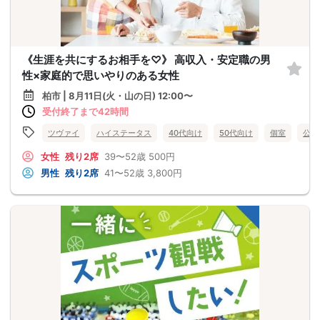
《生涯を共にするお相手を♡》 高収入・安定職の男
性×家庭的で思いやりのある女性
柏市 | 8月11日(火・山の日) 12:00〜
受付終了まで42時間
ツヴァイ
ハイステータス
40代向け
50代向け
個室
公務
女性
残り2席
39〜52歳
500円
男性
残り2席
41〜52歳
3,800円