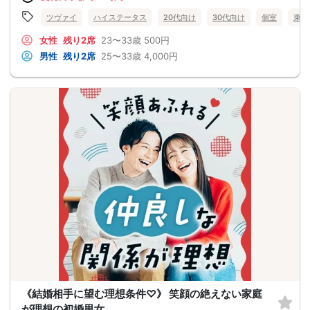
ツヴァイ
ハイステータス
20代向け
30代向け
個室
東京
女性
残り2席
23〜33歳
500円
男性
残り2席
25〜33歳
4,000円
《結婚相手に望む理想条件♡》 笑顔の絶えない家庭
が理想の初婚男女