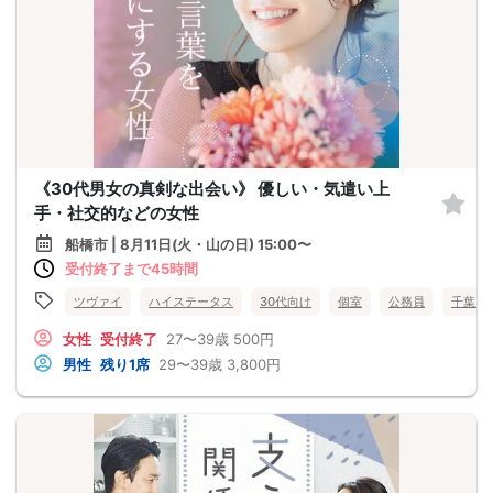
《30代男女の真剣な出会い》 優しい・気遣い上
手・社交的などの女性
船橋市 | 8月11日(火・山の日) 15:00〜
受付終了まで45時間
ツヴァイ
ハイステータス
30代向け
個室
公務員
千葉県
女性
受付終了
27〜39歳
500円
男性
残り1席
29〜39歳
3,800円