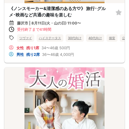
《ノンスモーカー&清潔感のある方♡》 旅行･グル
メ･映画など共通の趣味を楽しむ
藤沢市 | 8月11日(火・山の日) 11:00〜
受付終了まで41時間
ツヴァイ
ハイステータス
30代向け
40代向け
個室
公務
女性
残り1席
34〜46歳
500円
男性
残り2席
36〜46歳
4,000円