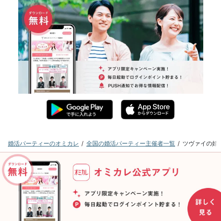
婚活パーティーのオミカレ
全国の婚活パーティー主催者一覧
ツヴァイの婚