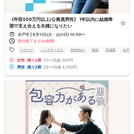
《年収550万円以上/公務員男性》 1年以内に結婚希
望♡支え合える夫婦になりたい
水戸市 | 8月11日(火・山の日) 14:00〜
受付終了まで44時間
ツヴァイ
ハイステータス
30代向け
個室
茨城県
水戸市
女性
残り2席
27〜39歳
500円
男性
残り2席
29〜39歳
4,000円