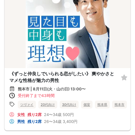
《ずっと仲良しでいられる恋がしたい》 爽やかさと
マメな性格が魅力の男性
熊本市 | 8月11日(火・山の日) 13:00〜
受付終了まで43時間
ツヴァイ
20代向け
30代向け
個室
熊本県
熊本市
女性
残り2席
24〜34歳
500円
男性
残り2席
26〜34歳
3,400円