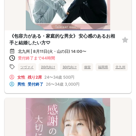
《包容力がある・家庭的な男女》 安心感のあるお相
手と結婚したい方♡
北九州 | 8月11日(火・山の日) 14:00〜
受付終了まで44時間
ツヴァイ
20代向け
30代向け
個室
福岡県
北九州
女性
残り2席
24〜34歳
500円
男性
受付終了
26〜34歳
3,000円