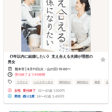
《1年以内に結婚したい》 支え合える夫婦が理想の
男女
熊本市 | 8月11日(火・山の日) 15:00〜
受付終了まで45時間
ツヴァイ
ハイステータス
30代向け
40代向け
個室
公務
女性
受付終了
32〜42歳
1,000円
男性
残り2席
34〜42歳
3,400円