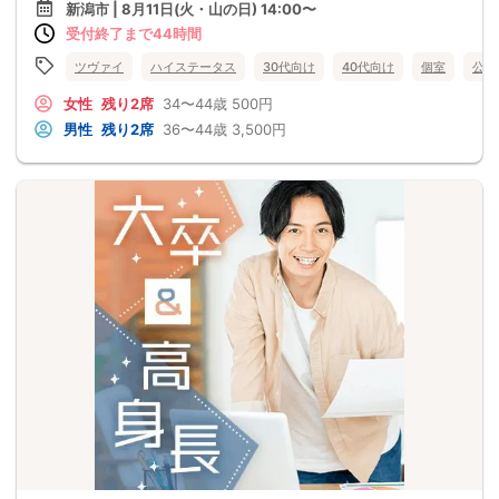
新潟市 | 8月11日(火・山の日) 14:00〜
受付終了まで44時間
ツヴァイ
ハイステータス
30代向け
40代向け
個室
公務
女性
残り2席
34〜44歳
500円
男性
残り2席
36〜44歳
3,500円