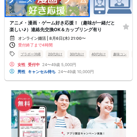
アニメ・漫画・ゲーム好き応援！（趣味が一緒だと
楽しい♪）連絡先交換OK＆カップリング有り
オンライン婚活 | 8月6日(木) 21:00〜
受付終了まで4時間
ブラボー沖縄
20代向け
30代向け
40代向け
趣味コン
女性
受付中
24〜49歳
5,000円
男性
キャンセル待ち
24〜49歳
10,000円