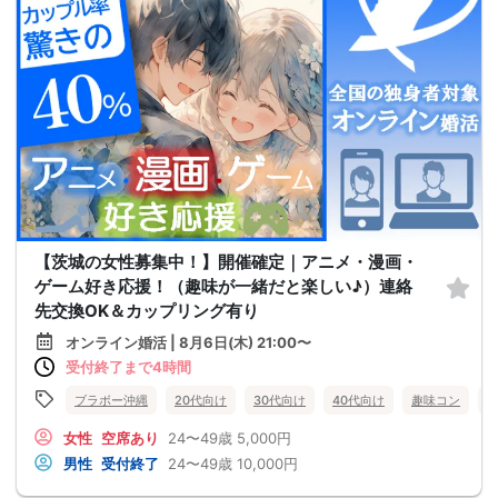
【茨城の女性募集中！】開催確定｜アニメ・漫画・
ゲーム好き応援！（趣味が一緒だと楽しい♪）連絡
先交換OK＆カップリング有り
オンライン婚活 | 8月6日(木) 21:00〜
受付終了まで4時間
ブラボー沖縄
20代向け
30代向け
40代向け
趣味コン
女性
空席あり
24〜49歳
5,000円
男性
受付終了
24〜49歳
10,000円