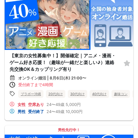
【東京の女性募集中！】開催確定｜アニメ・漫画・
ゲーム好き応援！（趣味が一緒だと楽しい♪）連絡
先交換OK＆カップリング有り
オンライン婚活 | 8月6日(木) 21:00〜
受付終了まで4時間
ブラボー沖縄
20代向け
30代向け
40代向け
趣味コン
女性
空席あり
24〜49歳
5,000円
男性
受付終了
24〜49歳
10,000円
男性先行中！