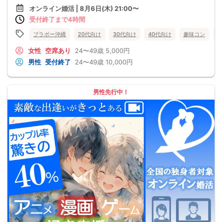
オンライン婚活 | 8月6日(木) 21:00〜
受付終了まで4時間
ブラボー沖縄
20代向け
30代向け
40代向け
趣味コン
女性
空席あり
24〜49歳
5,000円
男性
受付終了
24〜49歳
10,000円
男性先行中！