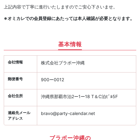
上記内容で丁寧に進行いたしますのでご安心下さいませ。
※オミカレでの会員登録にあたっては本人確認が必要となります。
基本情報
会社情報
株式会社ブラボー沖縄
郵便番号
900ー0012
会社住所
沖縄県那覇市泊2ー1ー18 T＆C泊ﾋﾞﾙ5F
連絡先メール
bravo@party-calendar.net
アドレス
ブラボー沖縄の