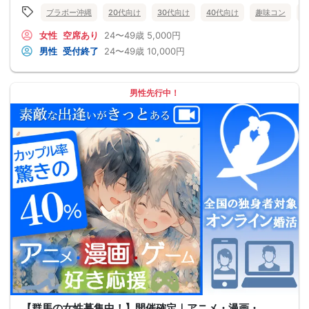
ブラボー沖縄
20代向け
30代向け
40代向け
趣味コン
女性
空席あり
24〜49歳
5,000円
男性
受付終了
24〜49歳
10,000円
男性先行中！
【群馬の女性募集中！】開催確定｜アニメ・漫画・