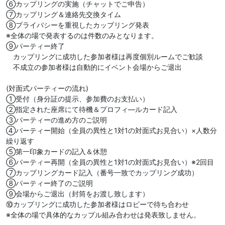
⑥カップリングの実施（チャットでご申告）
⑦カップリング＆連絡先交換タイム
⑧プライバシーを重視したカップリング発表
※全体の場で発表するのは件数のみとなります。
⑨パーティー終了
カップリングに成功した参加者様は再度個別ルームでご歓談
不成立の参加者様は自動的にイベント会場からご退出
(対面式パーティーの流れ)
①受付（身分証の提示、参加費のお支払い）
②指定された座席にて待機＆プロフィ―ルカード記入
③パーティーの進め方のご説明
④パーティー開始（全員の異性と1対1の対面式お見合い）×人数分
繰り返す
⑤第一印象カードの記入＆休憩
⑥パーティー再開（全員の異性と1対1の対面式お見合い）※2回目
⑦カップリングカード記入（番号一致でカップリング成功）
⑧パーティー終了のご説明
⑨会場からご退出（封筒をお渡し致します）
⑩カップリングに成功した参加者様はロビーで待ち合わせ
※全体の場で具体的なカップル組み合わせは発表致しません。