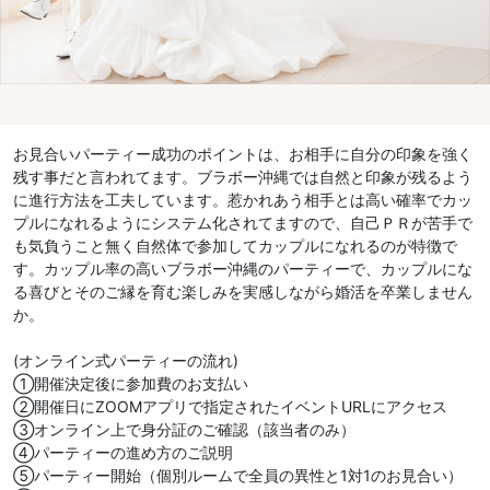
お見合いパーティー成功のポイントは、お相手に自分の印象を強く
残す事だと言われてます。ブラボー沖縄では自然と印象が残るよう
に進行方法を工夫しています。惹かれあう相手とは高い確率でカッ
プルになれるようにシステム化されてますので、自己ＰＲが苦手で
も気負うこと無く自然体で参加してカップルになれるのが特徴で
す。カップル率の高いブラボー沖縄のパーティーで、カップルにな
る喜びとそのご縁を育む楽しみを実感しながら婚活を卒業しません
か。
(オンライン式パーティーの流れ)
①開催決定後に参加費のお支払い
②開催日にZOOMアプリで指定されたイベントURLにアクセス
③オンライン上で身分証のご確認（該当者のみ）
④パーティーの進め方のご説明
⑤パーティー開始（個別ルームで全員の異性と1対1のお見合い）