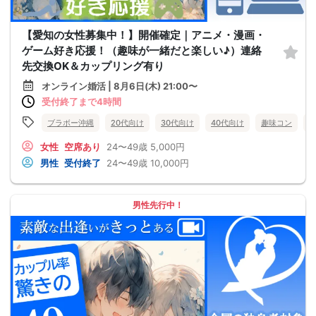
【愛知の女性募集中！】開催確定｜アニメ・漫画・
ゲーム好き応援！（趣味が一緒だと楽しい♪）連絡
先交換OK＆カップリング有り
オンライン婚活 | 8月6日(木) 21:00〜
受付終了まで4時間
ブラボー沖縄
20代向け
30代向け
40代向け
趣味コン
女性
空席あり
24〜49歳
5,000円
男性
受付終了
24〜49歳
10,000円
男性先行中！