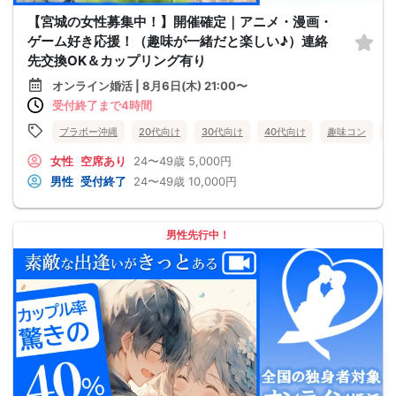
【宮城の女性募集中！】開催確定｜アニメ・漫画・
ゲーム好き応援！（趣味が一緒だと楽しい♪）連絡
先交換OK＆カップリング有り
オンライン婚活 | 8月6日(木) 21:00〜
受付終了まで4時間
ブラボー沖縄
20代向け
30代向け
40代向け
趣味コン
女性
空席あり
24〜49歳
5,000円
男性
受付終了
24〜49歳
10,000円
男性先行中！