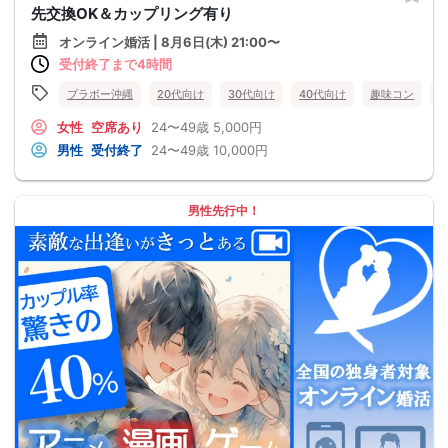
先交換OK＆カップリング有り
オンライン婚活 | 8月6日(木) 21:00〜
受付終了まで4時間
ブラボー沖縄
20代向け
30代向け
40代向け
趣味コン
女性
空席あり
24〜49歳
5,000円
男性
受付終了
24〜49歳
10,000円
男性先行中！