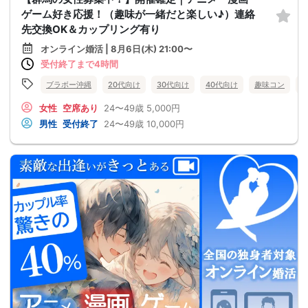
ゲーム好き応援！（趣味が一緒だと楽しい♪）連絡
先交換OK＆カップリング有り
オンライン婚活 | 8月6日(木) 21:00〜
受付終了まで4時間
ブラボー沖縄
20代向け
30代向け
40代向け
趣味コン
女性
空席あり
24〜49歳
5,000円
男性
受付終了
24〜49歳
10,000円