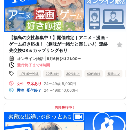
【福島の女性募集中！】開催確定｜アニメ・漫画・
ゲーム好き応援！（趣味が一緒だと楽しい♪）連絡
先交換OK＆カップリング有り
オンライン婚活 | 8月6日(木) 21:00〜
受付終了まで4時間
ブラボー沖縄
20代向け
30代向け
40代向け
趣味コン
女性
空席あり
24〜49歳
5,000円
男性
受付終了
24〜49歳
10,000円
男性先行中！