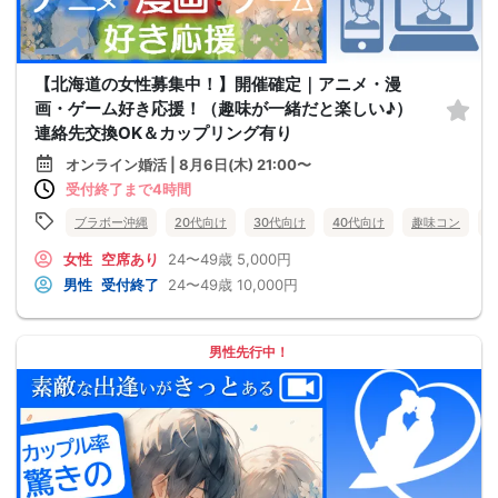
【北海道の女性募集中！】開催確定｜アニメ・漫
画・ゲーム好き応援！（趣味が一緒だと楽しい♪）
連絡先交換OK＆カップリング有り
オンライン婚活 | 8月6日(木) 21:00〜
受付終了まで4時間
ブラボー沖縄
20代向け
30代向け
40代向け
趣味コン
女性
空席あり
24〜49歳
5,000円
男性
受付終了
24〜49歳
10,000円
男性先行中！