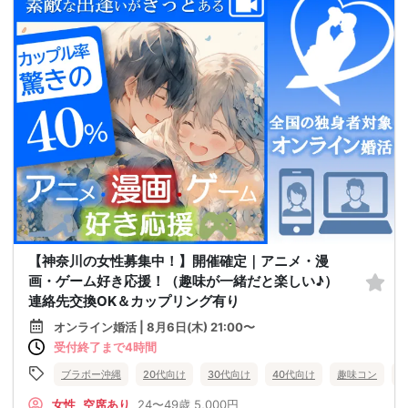
【神奈川の女性募集中！】開催確定｜アニメ・漫
画・ゲーム好き応援！（趣味が一緒だと楽しい♪）
連絡先交換OK＆カップリング有り
オンライン婚活 | 8月6日(木) 21:00〜
受付終了まで4時間
ブラボー沖縄
20代向け
30代向け
40代向け
趣味コン
女性
空席あり
24〜49歳
5,000円