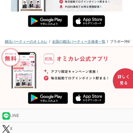
婚活パーティーのオミカレ
全国の婚活パーティー主催者一覧
ブラボー沖縄
LINE
X