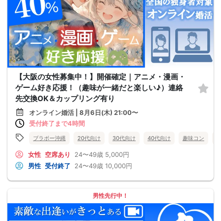
【大阪の女性募集中！】開催確定｜アニメ・漫画・
ゲーム好き応援！（趣味が一緒だと楽しい♪）連絡
先交換OK＆カップリング有り
オンライン婚活 | 8月6日(木) 21:00〜
受付終了まで4時間
ブラボー沖縄
20代向け
30代向け
40代向け
趣味コン
女性
空席あり
24〜49歳
5,000円
男性
受付終了
24〜49歳
10,000円
男性先行中！