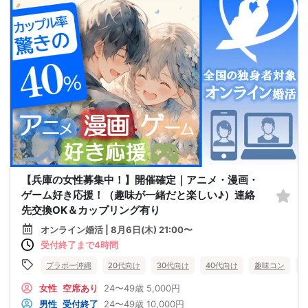
【兵庫の女性募集中！】開催確定｜アニメ・漫画・
ゲーム好き応援！（趣味が一緒だと楽しい♪）連絡
先交換OK＆カップリング有り
オンライン婚活 | 8月6日(木) 21:00〜
受付終了まで4時間
ブラボー沖縄
20代向け
30代向け
40代向け
趣味コン
女性
空席あり
24〜49歳
5,000円
男性
受付終了
24〜49歳
10,000円