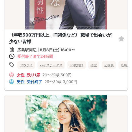
《年収500万円以上、IT関係など》 職場で出会いが
少ない皆様
広島駅周辺 | 8月8日(土) 16:00〜
受付終了まで24時間
ツヴァイ
ハイステータス
30代向け
個室
公務員
広島県
女性
残り1席
29〜39歳
500円
男性
受付終了
29〜39歳
3,000円