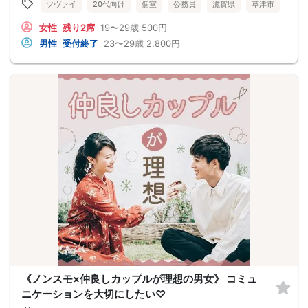
ツヴァイ
20代向け
個室
公務員
滋賀県
草津市
女性
残り2席
19〜29歳
500円
男性
受付終了
23〜29歳
2,800円
《ノンスモ×仲良しカップルが理想の男女》 コミュ
ニケーションを大切にしたい♡