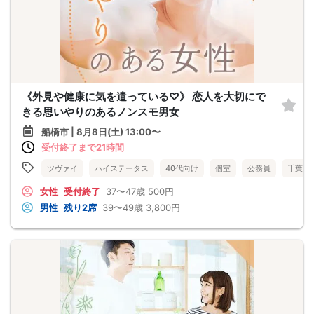
《外見や健康に気を遣っている♡》 恋人を大切にで
きる思いやりのあるノンスモ男女
船橋市 | 8月8日(土) 13:00〜
受付終了まで21時間
ツヴァイ
ハイステータス
40代向け
個室
公務員
千葉県
女性
受付終了
37〜47歳
500円
男性
残り2席
39〜49歳
3,800円