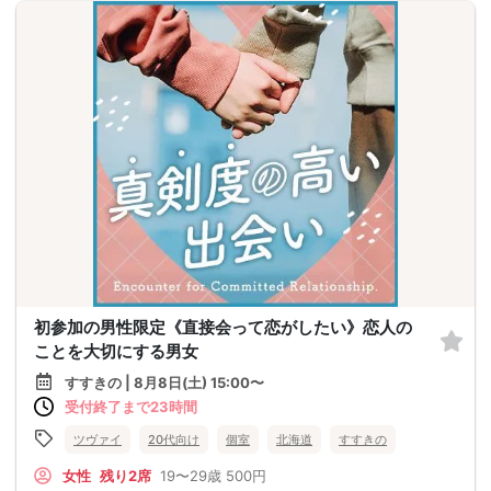
初参加の男性限定《直接会って恋がしたい》恋人の
ことを大切にする男女
すすきの | 8月8日(土) 15:00〜
受付終了まで23時間
ツヴァイ
20代向け
個室
北海道
すすきの
女性
残り2席
19〜29歳
500円