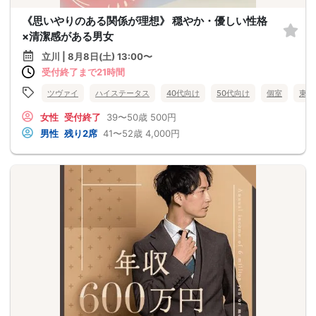
《思いやりのある関係が理想》 穏やか・優しい性格
×清潔感がある男女
立川 | 8月8日(土) 13:00〜
受付終了まで21時間
ツヴァイ
ハイステータス
40代向け
50代向け
個室
東京
女性
受付終了
39〜50歳
500円
男性
残り2席
41〜52歳
4,000円