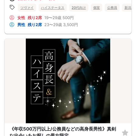
ツヴァイ
ハイステータス
20代向け
個室
公務員
新潟県
女性
残り2席
19〜29歳
500円
男性
残り2席
23〜29歳
3,500円
《年収500万円以上/公務員などの高身長男性》真剣
な出会いをお探しの男女限定