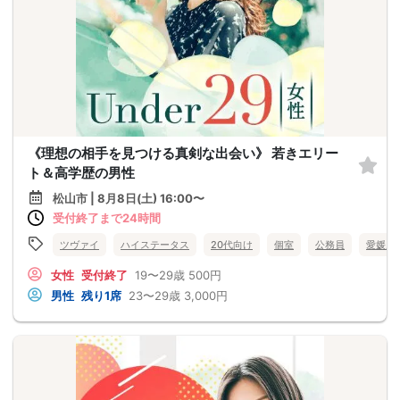
《理想の相手を見つける真剣な出会い》 若きエリー
ト＆高学歴の男性
松山市 | 8月8日(土) 16:00〜
受付終了まで24時間
ツヴァイ
ハイステータス
20代向け
個室
公務員
愛媛県
女性
受付終了
19〜29歳
500円
男性
残り1席
23〜29歳
3,000円