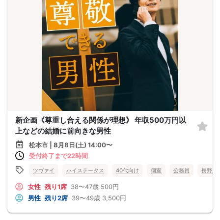
新企画《尊重し合える関係が理想》 年収500万円以
上などの結婚に前向きな男性
松本市 | 8月8日(土) 14:00〜
受付終了まで22時間
ツヴァイ
ハイステータス
40代向け
個室
公務員
長野県
女性
残り1席
38〜47歳
500円
男性
残り2席
39〜49歳
3,500円