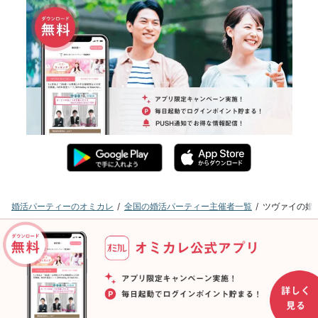
婚活パーティーのオミカレ
全国の婚活パーティー主催者一覧
ツヴァイの婚