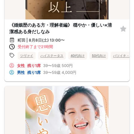
《婚姻歴のある方・理解者編》 穏やか・優しい×清
潔感ある身だしなみ
町田 | 8月8日(土) 13:00〜
受付終了まで21時間
ツヴァイ
ハイステータス
40代向け
50代向け
バツイチ・再
女性
残り1席
39〜59歳
500円
男性
残り1席
39〜59歳
4,000円