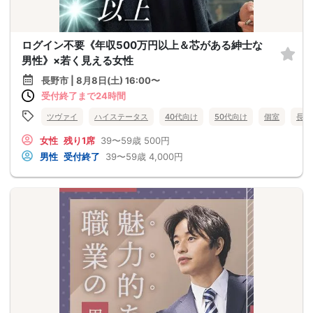
ログイン不要《年収500万円以上＆芯がある紳士な
男性》×若く見える女性
長野市 | 8月8日(土) 16:00〜
受付終了まで24時間
ツヴァイ
ハイステータス
40代向け
50代向け
個室
長野
女性
残り1席
39〜59歳
500円
男性
受付終了
39〜59歳
4,000円