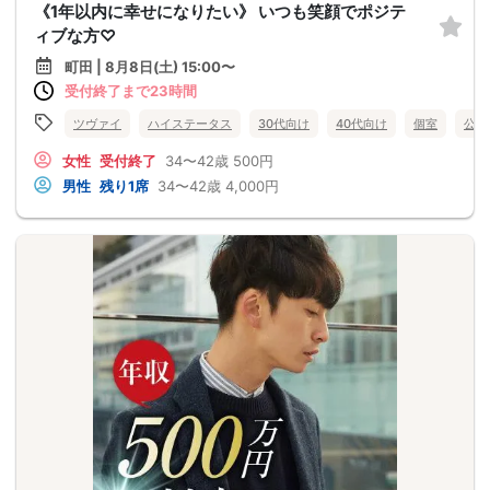
《1年以内に幸せになりたい》 いつも笑顔でポジテ
ィブな方♡
町田 | 8月8日(土) 15:00〜
受付終了まで23時間
ツヴァイ
ハイステータス
30代向け
40代向け
個室
公務
女性
受付終了
34〜42歳
500円
男性
残り1席
34〜42歳
4,000円