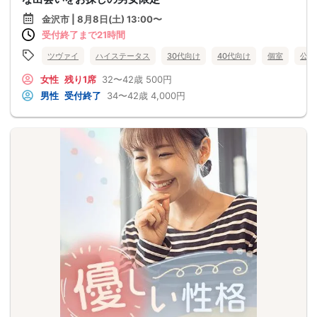
金沢市 | 8月8日(土) 13:00〜
受付終了まで21時間
ツヴァイ
ハイステータス
30代向け
40代向け
個室
公務
女性
残り1席
32〜42歳
500円
男性
受付終了
34〜42歳
4,000円