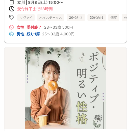
立川 | 8月8日(土) 15:00〜
受付終了まで23時間
ツヴァイ
ハイステータス
20代向け
30代向け
個室
公務
女性
受付終了
23〜33歳
500円
男性
残り1席
25〜33歳
4,000円