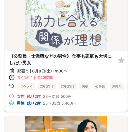
《公務員・士業職などの男性》 仕事も家庭も大切に
したい男女
那覇市 | 8月8日(土) 14:00〜
受付終了まで22時間
ツヴァイ
20代向け
30代向け
個室
公務員
沖縄県
那
女性
残り2席
23〜31歳
500円
男性
残り2席
25〜33歳
3,400円