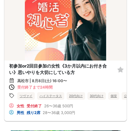
初参加or2回目参加の女性《3か月以内にお付き合
い》思いやりを大切にしている方
高松市 | 8月8日(土) 16:00〜
受付終了まで24時間
ツヴァイ
ハイステータス
20代向け
30代向け
個室
公務
女性
受付終了
26〜36歳
500円
男性
残り2席
28〜36歳
3,000円