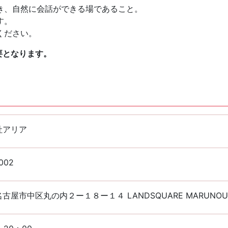
き、自然に会話ができる場であること。
す。
ください。
要となります。
社アリア
002
古屋市中区丸の内２ー１８ー１４ LANDSQUARE MARUNOUC