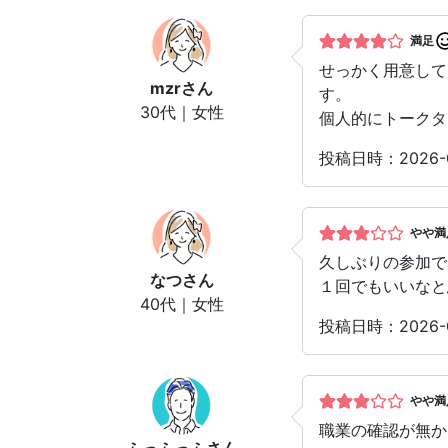
満足
せっかく用意して
mzr
さん
す。
30代｜女性
個人的にトークタ
投稿日時：2026-
やや満
久しぶりの参加で
なつ
さん
１回でもいいなと
40代｜女性
投稿日時：2026-
やや満
職業の確認が無か
ふっふっふ
さん