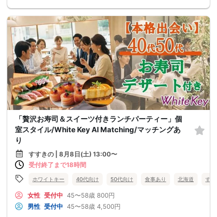
「贅沢お寿司＆スイーツ付きランチパーティー」個
室スタイル/White Key AI Matching/マッチングあ
り
すすきの | 8月8日(土) 13:00〜
受付終了まで18時間
ホワイトキー
40代向け
50代向け
食事あり
北海道
すす
女性
受付中
45〜58歳
800円
男性
受付中
45〜58歳
4,500円