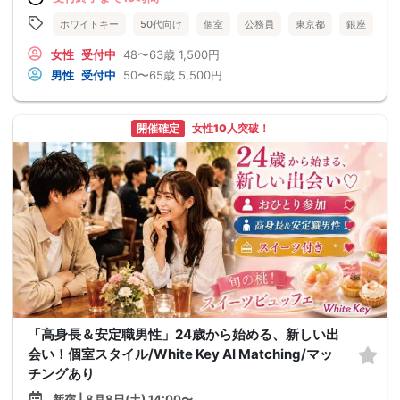
ホワイトキー
50代向け
個室
公務員
東京都
銀座
女性
受付中
48〜63歳
1,500円
男性
受付中
50〜65歳
5,500円
開催確定
女性10人突破！
「高身長＆安定職男性」24歳から始める、新しい出
会い！個室スタイル/White Key AI Matching/マッ
チングあり
新宿 | 8月8日(土) 14:00〜