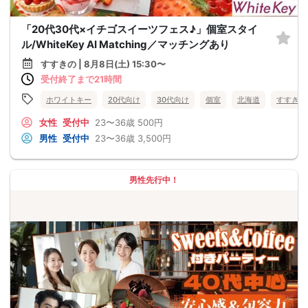
「20代30代×イチゴスイーツフェス♪」個室スタイ
ル/WhiteKey AI Matching／マッチングあり
すすきの | 8月8日(土) 15:30〜
受付終了まで21時間
ホワイトキー
20代向け
30代向け
個室
北海道
すすきの
女性
受付中
23〜36歳
500円
男性
受付中
23〜36歳
3,500円
男性先行中！