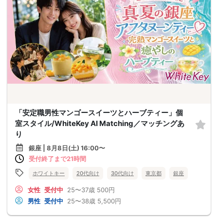
「安定職男性マンゴースイーツとハーブティー」個
室スタイル/WhiteKey AI Matching／マッチングあ
り
銀座 | 8月8日(土) 16:00〜
受付終了まで21時間
ホワイトキー
20代向け
30代向け
東京都
銀座
女性
受付中
25〜37歳
500円
男性
受付中
25〜38歳
5,500円