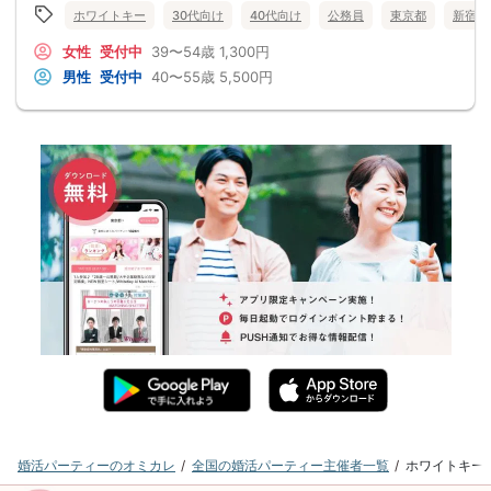
ホワイトキー
30代向け
40代向け
公務員
東京都
新宿
女性
受付中
39〜54歳
1,300円
男性
受付中
40〜55歳
5,500円
婚活パーティーのオミカレ
全国の婚活パーティー主催者一覧
ホワイトキー