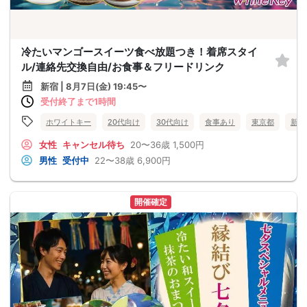
冷たいマンゴースイーツ食べ放題つき！着席スタイ
ル/連絡先交換自由/お食事＆フリードリンク
新宿 | 8月7日(金) 19:45〜
受付終了まで1時間
ホワイトキー
20代向け
30代向け
食事あり
東京都
新宿
女性
キャンセル待ち
20〜36歳
1,500円
男性
受付中
22〜38歳
6,900円
開催確定