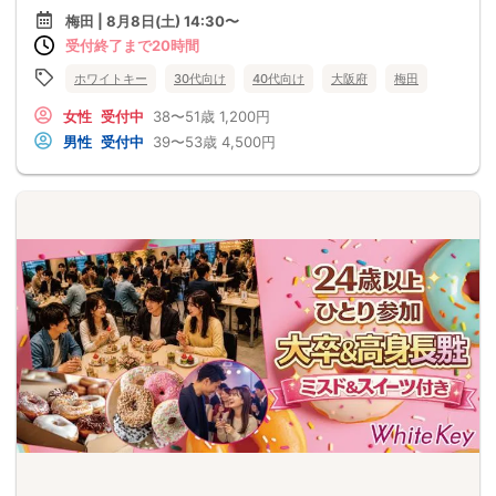
梅田 | 8月8日(土) 14:30〜
受付終了まで20時間
ホワイトキー
30代向け
40代向け
大阪府
梅田
女性
受付中
38〜51歳
1,200円
男性
受付中
39〜53歳
4,500円