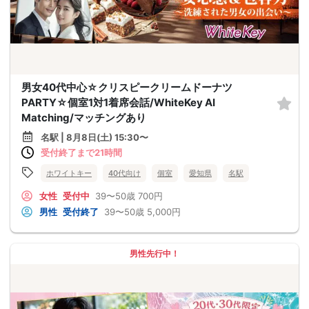
男女40代中心☆クリスピークリームドーナツ
PARTY☆個室1対1着席会話/WhiteKey AI
Matching/マッチングあり
名駅 | 8月8日(土) 15:30〜
受付終了まで21時間
ホワイトキー
40代向け
個室
愛知県
名駅
女性
受付中
39〜50歳
700円
男性
受付終了
39〜50歳
5,000円
男性先行中！