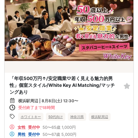
「年収500万円↑/安定職業♡若く見える魅力的男
性」個室スタイル/White Key AI Matching/マッチ
ングあり
横浜駅周辺 | 8月8日(土) 12:30〜
受付終了まで18時間
ホワイトキー
50代向け
神奈川県
横浜駅周辺
女性
受付中
50〜65歳
1,000円
男性
受付中
50〜67歳
5,000円