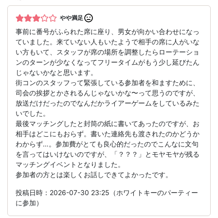
やや満足
事前に番号がふられた席に座り、男女が向かい合わせになっ
ていました。来ていない人もいたようで相手の席に人がいな
い方もいて、スタッフが席の場所を調整したらローテーショ
ンのターンが少なくなってフリータイムがもう少し延びたん
じゃないかなと思います。
街コンのスタッフって緊張している参加者を和ますために、
司会の挨拶とかされるんじゃないかな〜って思うのですが、
放送だけだったのでなんだかライアーゲームをしているみた
いでした。
最後マッチングしたと封筒の紙に書いてあったのですが、お
相手はどこにもおらず。書いた連絡先も渡されたのかどうか
わからず…。参加費がとても良心的だったのでこんなに文句
を言ってはいけないのですが、「？？？」とモヤモヤが残る
マッチングイベントとなりました。
参加者の方とは楽しくお話しできてよかったです。
投稿日時：2026-07-30 23:25（ホワイトキーのパーティー
に参加）