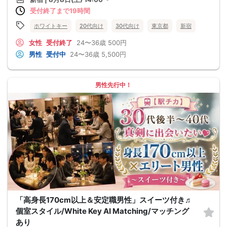
受付終了まで19時間
ホワイトキー
20代向け
30代向け
東京都
新宿
女性
受付終了
24〜36歳
500円
男性
受付中
24〜36歳
5,500円
男性先行中！
「高身長170cm以上＆安定職男性」スイーツ付き♬
個室スタイル/White Key AI Matching/マッチング
あり