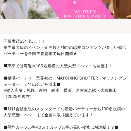
開催実績25年以上！！
業界最大級のイベント企画数と独自の恋愛コンテンツが楽しい婚活
パーティーを全国主要都市で毎日開催★
■東京では毎週末100名規模の大型大型イベントも開催中！
■婚活パーティー業界初の「MATCHING SHUTTER（マッチングシ
ャッター）」で出会いを演出■
※導入店舗：札幌、新宿、銀座、横浜、名古屋名駅・大阪梅田
（2025年現在）
■1対1会話重視のスタンダードな婚活パーティーから100名規模の
大型恋活イベントまで企画を取り揃えています！
■平均カップル率40％！カップル率が高い秘密はAI診断！？■