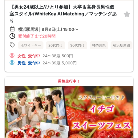
【男女24歳以上/ひとり参加】大卒＆高身長男性個
室スタイル/WhiteKey AI Matching／マッチングあ
り
横浜駅周辺 | 8月8日(土) 15:00〜
受付終了まで20時間
ホワイトキー
20代向け
30代向け
神奈川県
横浜駅周辺
女性
受付中
24〜38歳
500円
男性
受付中
24〜39歳
5,000円
男性先行中！