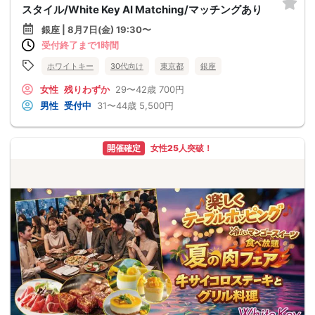
スタイル/White Key AI Matching/マッチングあり
銀座 | 8月7日(金) 19:30〜
受付終了まで1時間
ホワイトキー
30代向け
東京都
銀座
女性
残りわずか
29〜42歳
700円
男性
受付中
31〜44歳
5,500円
開催確定
女性25人突破！