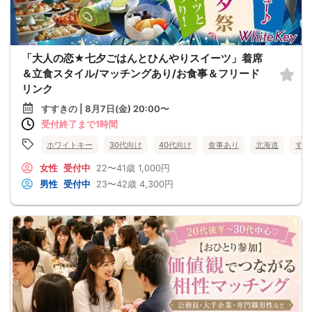
「大人の恋★七夕ごはんとひんやりスイーツ」着席
＆立食スタイル/マッチングあり/お食事＆フリード
リンク
すすきの | 8月7日(金) 20:00〜
受付終了まで1時間
ホワイトキー
30代向け
40代向け
食事あり
北海道
すす
女性
受付中
22〜41歳
1,000円
男性
受付中
23〜42歳
4,300円