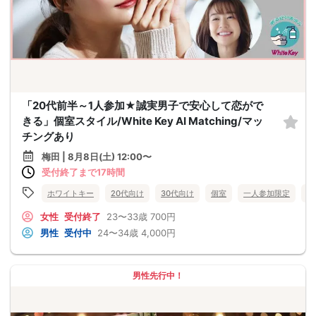
「20代前半～1人参加★誠実男子で安心して恋がで
きる」個室スタイル/White Key AI Matching/マッ
チングあり
梅田 | 8月8日(土) 12:00〜
受付終了まで17時間
ホワイトキー
20代向け
30代向け
個室
一人参加限定
大
女性
受付終了
23〜33歳
700円
男性
受付中
24〜34歳
4,000円
男性先行中！