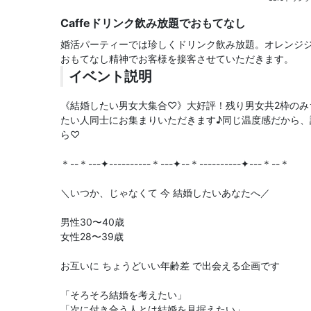
Caffeドリンク飲み放題でおもてなし
婚活パーティーでは珍しくドリンク飲み放題。オレンジ
おもてなし精神でお客様を接客させていただきます。
イベント説明
《結婚したい男女大集合♡》大好評！残り男女共2枠のみ
たい人同士にお集まりいただきます♪同じ温度感だから
ら♡
＊--＊---✦----------＊---✦--＊----------✦---＊--＊
＼いつか、じゃなくて 今 結婚したいあなたへ／
男性30〜40歳
女性28〜39歳
お互いに ちょうどいい年齢差 で出会える企画です
「そろそろ結婚を考えたい」
「次に付き合う人とは結婚を見据えたい」