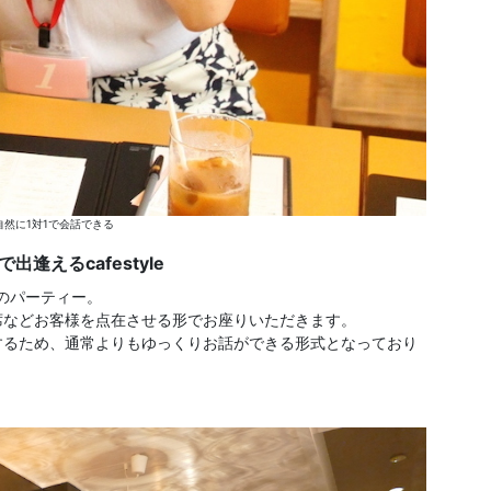
然に1対1で会話できる
逢えるcafestyle
eでのパーティー。
席などお客様を点在させる形でお座りいただきます。
するため、通常よりもゆっくりお話ができる形式となっており