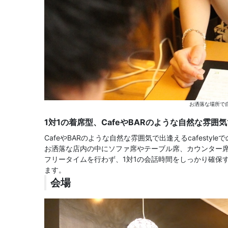
お洒落な場所で自
1対1の着席型、CafeやBARのような自然な雰囲気で出
CafeやBARのような自然な雰囲気で出逢えるcafestyl
お洒落な店内の中にソファ席やテーブル席、カウンター
フリータイムを行わず、1対1の会話時間をしっかり確保
ます。
会場