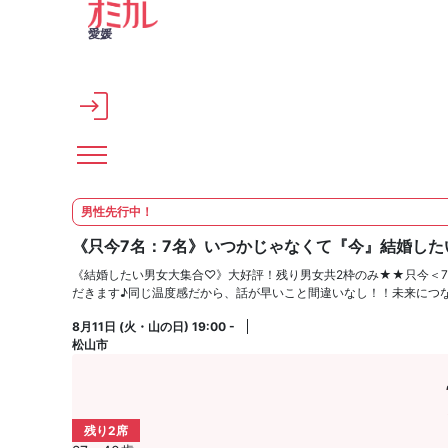
メインコンテンツへスキップ
愛媛
男性先行中！
《只今7名：7名》いつかじゃなくて『今』結婚したい
《結婚したい男女大集合♡》大好評！残り男女共2枠のみ★★只今＜
だきます♪同じ温度感だから、話が早いこと間違いなし！！未来につ
8月11日 (火・山の日) 19:00 -
松山市
残り2席