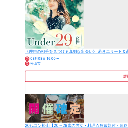
《理想の相手を見つける真剣な出会い》 若きエリート＆
08月08日 16:00〜
松山市
詳
20代コン松山【20～29歳の男女・料理☆飲放題付・連