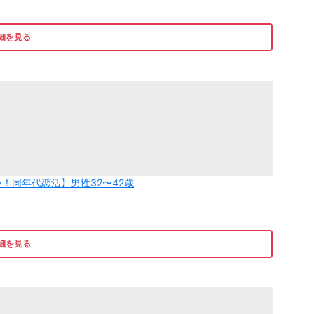
細を見る
！同年代恋活】男性32〜42歳
細を見る