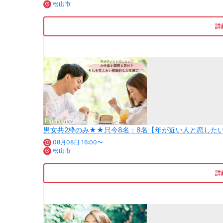
松山市
詳
男女共2枠のみ★★只今8名：8名【年が近い人と恋したい
08月08日 16:00〜
松山市
詳