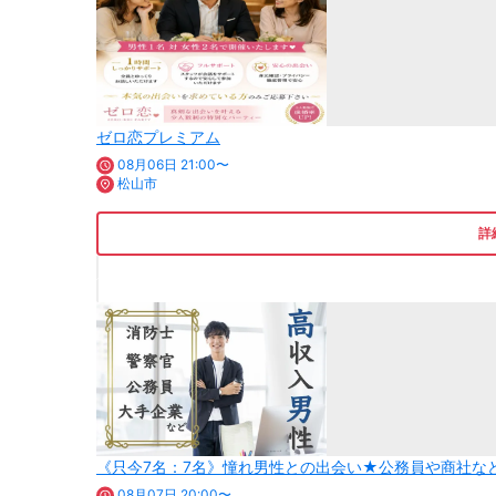
ゼロ恋プレミアム
08月06日 21:00〜
松山市
詳
《只今7名：7名》憧れ男性との出会い★公務員や商社な
08月07日 20:00〜