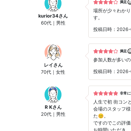
満足
場所が少々わかり
kurior34
さん
す。
60代｜男性
投稿日時：2026-
満足
参加人数が多いの
レイ
さん
投稿日時：2026-
70代｜女性
非常に
人生で初 街コン
R K
さん
会場のスタッフ様
20代｜男性
た😊。
ですのでこの評価
お時間いただき、