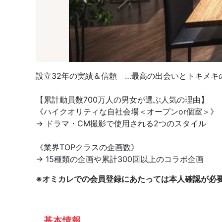
設立32年の実績＆信頼 …最高の出会いとトキメキの
【累計動員数700万人の男女が選ぶ人気の理由】
《ハイクオリティな自社会場＜オープンor個室＞》
→ ドラマ・CM撮影で使用される2つのスタイル
《業界TOPクラスの企画数》
→ 15種類の企画や累計300回以上のコラボ企画
※オミカレでの会員登録にあたっては本人確認が必
基本情報