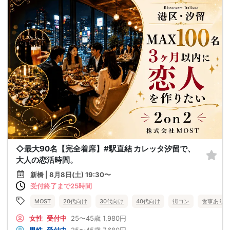
◇最大90名【完全着席】#駅直結 カレッタ汐留で、
大人の恋活時間。
新橋 | 8月8日(土) 19:30〜
受付終了まで25時間
MOST
20代向け
30代向け
40代向け
街コン
食事あり
女性
受付中
25〜45歳
1,980円