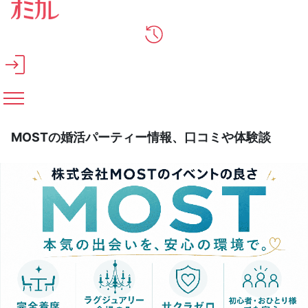
メインコンテンツへスキップ
MOSTの婚活パーティー情報、口コミや体験談