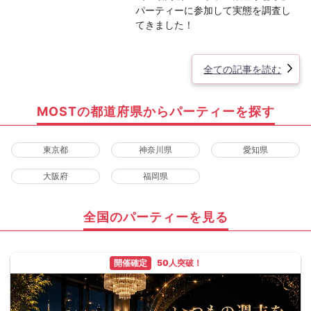
パーティーに参加して実態を調査し
てきました！
全ての記事を読む
MOSTの都道府県からパーティーを探す
東京都
神奈川県
愛知県
大阪府
福岡県
全国のパーティーを見る
開催確定
50人突破！