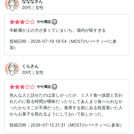
ななな
さん
20代｜女性
やや満足
年齢層が上の方が多くていまいち。場内が暗すぎる
投稿日時：2026-07-19 18:54（MOSTのパーティーに参
加）
くら
さん
20代｜女性
やや満足
色んな人と話せたのは楽しかったが、ミスド食べ放題と言わ
れたのに取る時間が曖昧だったりしてあんまり食べられなか
ったからそこが不満だった。着席する前にある程度着いた人
からお菓子を取れるようにしておいて欲しかった。
投稿日時：2026-07-12 21:31（MOSTのパーティーに参加）