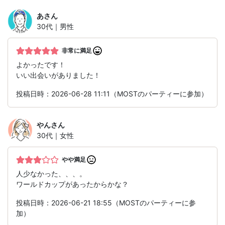
あ
さん
30代｜男性
非常に満足
よかったです！
いい出会いがありました！
投稿日時：2026-06-28 11:11（MOSTのパーティーに参加）
やん
さん
30代｜女性
やや満足
人少なかった、、、。
ワールドカップがあったからかな？
投稿日時：2026-06-21 18:55（MOSTのパーティーに参
加）