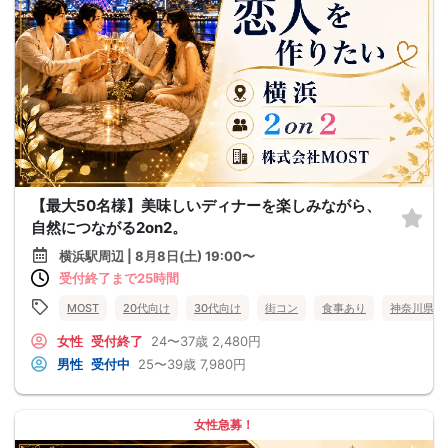
【最大50名様】美味しいディナーを楽しみながら、
自然につながる2on2。
横浜駅周辺 | 8月8日(土) 19:00〜
受付終了まで25時間
MOST
20代向け
30代向け
街コン
食事あり
神奈川県
女性
受付終了
24〜37歳
2,480円
男性
受付中
25〜39歳
7,980円
女性急募！