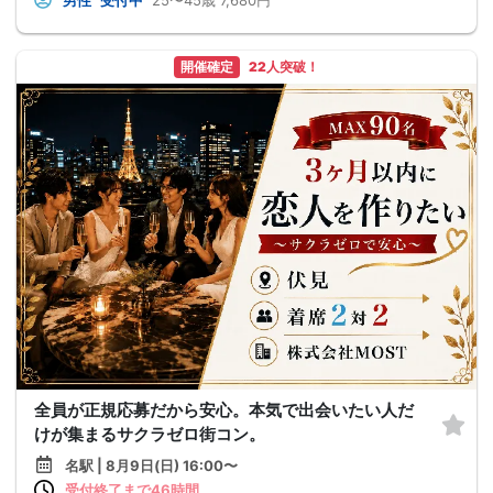
男性
受付中
25〜45歳
7,680円
開催確定
22人突破！
全員が正規応募だから安心。本気で出会いたい人だ
けが集まるサクラゼロ街コン。
名駅 | 8月9日(日) 16:00〜
受付終了まで46時間