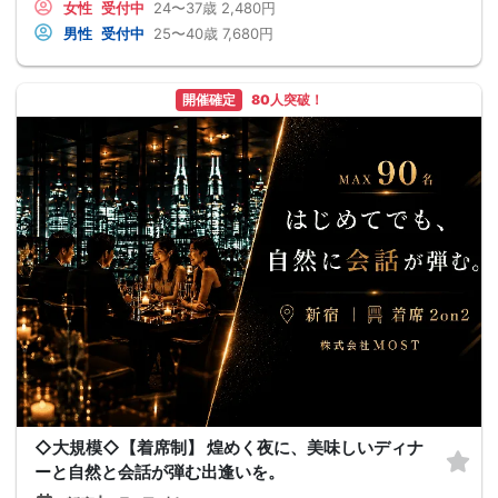
女性
受付中
24〜37歳
2,480円
男性
受付中
25〜40歳
7,680円
開催確定
80人突破！
◇大規模◇【着席制】 煌めく夜に、美味しいディナ
ーと自然と会話が弾む出逢いを。