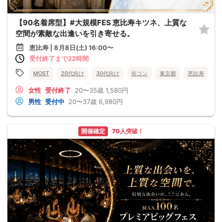
【90名着席型】#大規模FES 恵比寿キツネ、上質な
空間が素敵な出逢いを引き寄せる。
恵比寿 | 8月8日(土) 16:00〜
受付終了まで22時間
MOST
20代向け
30代向け
街コン
東京都
恵比寿
女性
受付終了
20〜35歳
1,580円
男性
受付中
20〜37歳
6,980円
開催確定
70人突破！