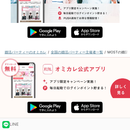
婚活パーティーのオミカレ
全国の婚活パーティー主催者一覧
MOSTの婚
LINE