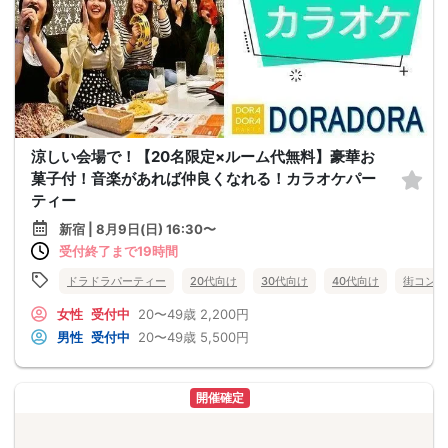
涼しい会場で！【20名限定×ルーム代無料】豪華お
菓子付！音楽があれば仲良くなれる！カラオケパー
ティー
新宿 | 8月9日(日) 16:30〜
受付終了まで19時間
ドラドラパーティー
20代向け
30代向け
40代向け
街コン
女性
受付中
20〜49歳
2,200円
男性
受付中
20〜49歳
5,500円
開催確定