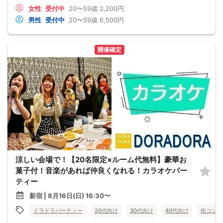
女性
受付中
20〜59歳
2,200円
男性
受付中
20〜59歳
6,500円
開催確定
涼しい会場で！【20名限定×ルーム代無料】豪華お
菓子付！音楽があれば仲良くなれる！カラオケパー
ティー
新宿 | 8月16日(日) 16:30〜
ドラドラパーティー
20代向け
30代向け
40代向け
街コン