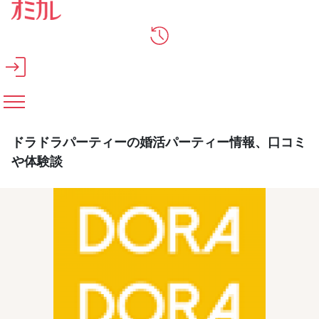
メインコンテンツへスキップ
ドラドラパーティーの婚活パーティー情報、口コミ
や体験談