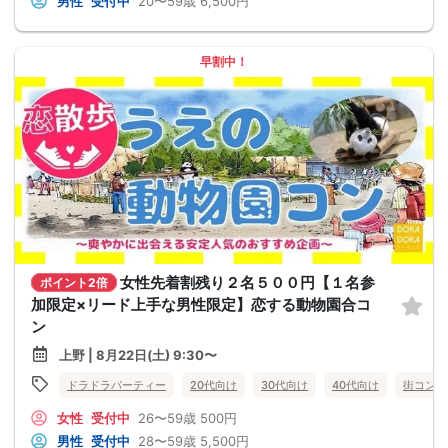
男性
受付中
20〜59歳
6,500円
早割中！
女性先着割残り２名５００円【１名参
ポイント2倍
加限定×リード上手な男性限定】恋する動物園合コ
ン
上野 | 8月22日(土) 9:30〜
ドラドラパーティー
20代向け
30代向け
40代向け
街コン
女性
受付中
26〜59歳
500円
男性
受付中
28〜59歳
5,500円