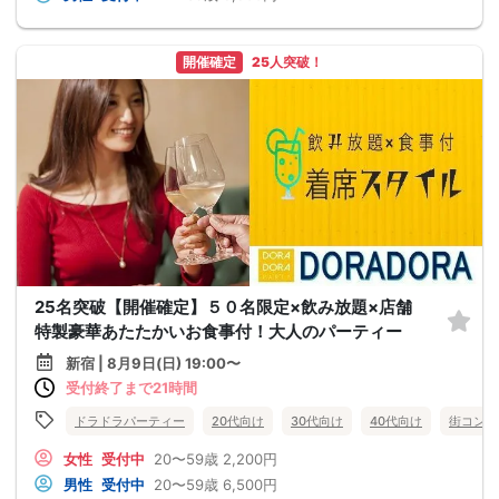
開催確定
25人突破！
25名突破【開催確定】５０名限定×飲み放題×店舗
特製豪華あたたかいお食事付！大人のパーティー
新宿 | 8月9日(日) 19:00〜
受付終了まで21時間
ドラドラパーティー
20代向け
30代向け
40代向け
街コン
女性
受付中
20〜59歳
2,200円
男性
受付中
20〜59歳
6,500円