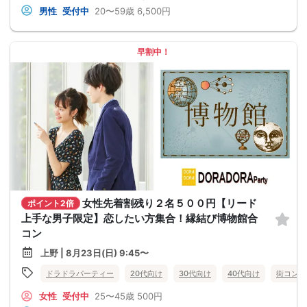
男性
受付中
20〜59歳
6,500円
早割中！
女性先着割残り２名５００円【リード
ポイント2倍
上手な男子限定】恋したい方集合！縁結び博物館合
コン
上野 | 8月23日(日) 9:45〜
ドラドラパーティー
20代向け
30代向け
40代向け
街コン
女性
受付中
25〜45歳
500円