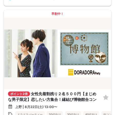
早割中！
女性先着割残り２名５００円【まじめ
ポイント2倍
な男子限定】恋したい方集合！縁結び博物館合コン
上野 | 8月22日(土) 13:00〜
ドラドラパーティー
20代向け
30代向け
40代向け
街コン