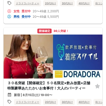
ドラドラパーティー
20代向け
30代向け
40代向け
街コン
女性
受付中
20〜49歳
2,200円
男性
受付中
20〜49歳
5,500円
開催確定
30人突破！
３０名突破【開催確定】５０名限定×飲み放題×店舗
特製豪華あたたかいお食事付！大人のパーティー
新宿 | 8月15日(土) 19:00〜
ドラドラパーティー
20代向け
30代向け
40代向け
街コン