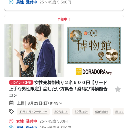
男性
受付中
25〜45歳
5,500円
早割中！
女性先着割残り２名５００円【リード
ポイント2倍
上手な男性限定】恋したい方集合！縁結び博物館合
コン
上野 | 8月23日(日) 9:45〜
ドラドラパーティー
20代向け
30代向け
40代向け
街コン
女性
受付中
25〜45歳
500円
男性
受付中
25〜45歳
5,500円