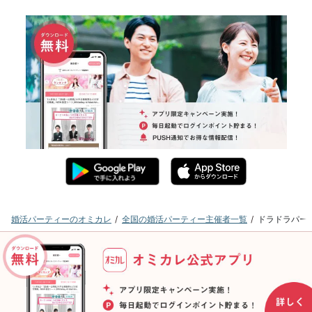
婚活パーティーのオミカレ
全国の婚活パーティー主催者一覧
ドラドラパー