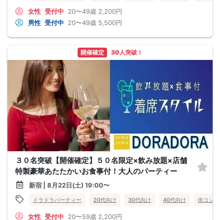
女性
受付中
20〜49歳
2,200円
男性
受付中
20〜49歳
5,500円
開催確定
30人突破！
３０名突破【開催確定】５０名限定×飲み放題×店舗
特製豪華あたたかいお食事付！大人のパーティー
新宿 | 8月22日(土) 19:00〜
ドラドラパーティー
20代向け
30代向け
40代向け
街コン
女性
受付中
20〜59歳
2,200円