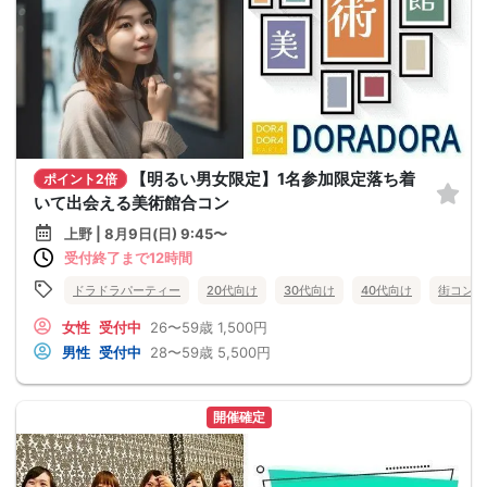
【明るい男女限定】1名参加限定落ち着
ポイント2倍
いて出会える美術館合コン
上野 | 8月9日(日) 9:45〜
受付終了まで12時間
ドラドラパーティー
20代向け
30代向け
40代向け
街コン
女性
受付中
26〜59歳
1,500円
男性
受付中
28〜59歳
5,500円
開催確定