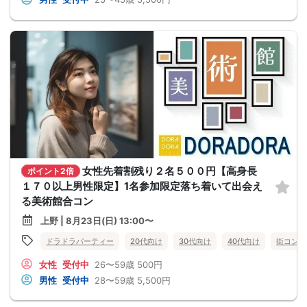
女性先着割残り２名５００円【高身長
ポイント2倍
１７０以上男性限定】1名参加限定落ち着いて出会え
る美術館合コン
上野 | 8月23日(日) 13:00〜
ドラドラパーティー
20代向け
30代向け
40代向け
街コン
女性
受付中
26〜59歳
500円
男性
受付中
28〜59歳
5,500円