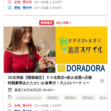
女性
受付中
20〜49歳
2,200円
男性
受付中
20〜49歳
5,500円
開催確定
25人突破！
25名突破【開催確定】５０名限定×飲み放題×店舗
特製豪華あたたかいお食事付！大人のパーティー
新宿 | 8月16日(日) 19:00〜
ドラドラパーティー
20代向け
30代向け
40代向け
街コン
女性
受付中
20〜59歳
2,200円