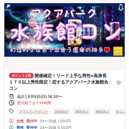
開催確定！リード上手な男性×高身長
ポイント2倍
１７０以上男性限定！恋するアクアパーク水族館合
コン
品川 | 8月9日(日) 16:30〜
受付終了まで19時間
ドラドラパーティー
20代向け
30代向け
40代向け
街コン
女性
受付中
24〜39歳
1,000円
男性
受付中
24〜39歳
5,500円