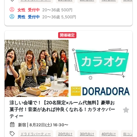
女性
受付中
20〜36歳
500円
男性
受付中
20〜36歳
5,500円
開催確定
涼しい会場で！【20名限定×ルーム代無料】豪華お
菓子付！音楽があれば仲良くなれる！カラオケパー
ティー
新宿 | 8月22日(土) 16:30〜
ドラドラパーティー
20代向け
30代向け
40代向け
街コン