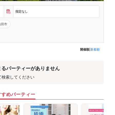
指定なし
吉田市
開催順
|
新着順
まるパーティーがありません
て検索してください
すすめパーティー