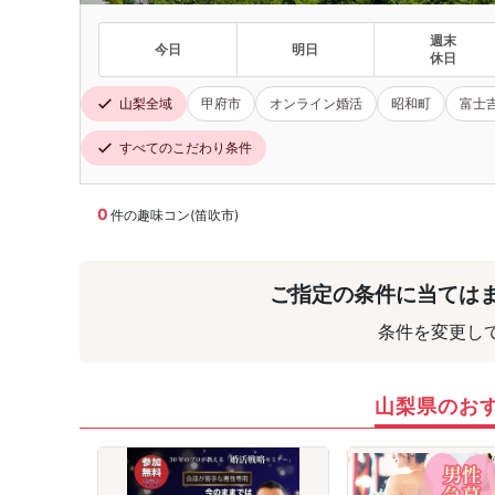
週末
今日
明日
休日
山梨全域
甲府市
オンライン婚活
昭和町
富士
すべてのこだわり条件
0
件の趣味コン(笛吹市)
ご指定の条件に当ては
条件を変更し
山梨県のお