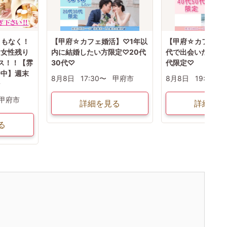
まもなく！
【甲府☆カフェ婚活】♡1年以
【甲府☆カフェ婚
・女性残り
内に結婚したい方限定♡20代
代で出会いたい方♡
ンス！！【雰
30代♡
代限定♡
介中】週末
8月8日
17:30〜
甲府市
8月8日
19:30〜
ン
甲府市
詳細を見る
詳細を見
る