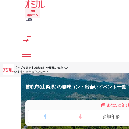
メインコンテンツへスキップ
山梨
【アプリ限定】
検索条件や履歴の保存も♪
いますぐ無料ダウンロード
笛吹市(山梨県)の趣味コン・出会いイベント一覧
あなたに合う