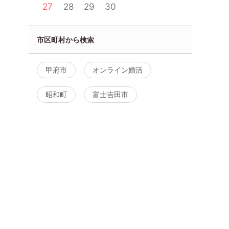
27
28
29
30
市区町村から検索
活】♡同年
【40代後半50代60代前半中
女性先着割、終了
40代・50
心】恋活ホームパーティ！｜8
ですが男女で開催
月9日（日）12時
公務員男性又は東
甲府市
オンライン婚活
勤務の男性又は年
甲府市
8月9日
12:00〜
甲府市
以上の男性イベン
昭和町
富士吉田市
8月9日
13:00〜
る
詳細を見る
詳細を