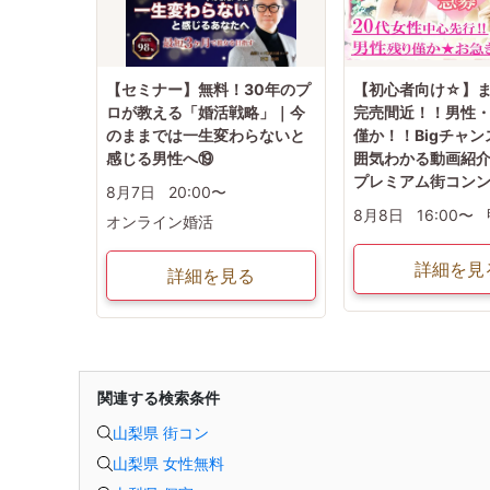
【セミナー】無料！30年のプ
【初心者向け☆】
ロが教える「婚活戦略」｜今
完売間近！！男性
のままでは一生変わらないと
僅か！！Bigチャ
感じる男性へ⑲
囲気わかる動画紹
プレミアム街コン
8月7日
20:00〜
8月8日
16:00〜
オンライン婚活
詳細を見
詳細を見る
関連する検索条件
山梨県 街コン
山梨県 女性無料