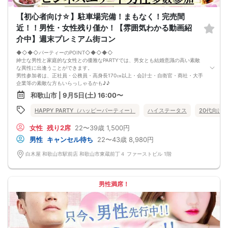
【初心者向け☆】駐車場完備！まもなく！完売間
近！！男性・女性残り僅か！【雰囲気わかる動画紹
介中】週末プレミアム街コン
◆◇◆◇パーティーのPOINT◇◆◇◆◇
紳士な男性と家庭的な女性との優雅なPARTYでは、男女とも結婚意識の高い素敵
な異性に出逢うことができます。
男性参加者は、正社員・公務員・高身長170㎝以上・会計士・自衛官・商社・大手
企業等の素敵な方もいらっしゃるかも♪♪
ゆったりとお話できる空間は、恋活・婚活にピッタリ♪♪ 飲食付きで恋もお腹も
和歌山市 | 9月5日(土) 16:00〜
満たされます♪
定期的に席替えをして全員の方と交流して頂き、連絡先の交換も自由です♪
HAPPY PARTY（ハッピーパーティー）
ハイステータス
20代向け
お一人様も多数参加されておられますので、ご安心してご参加下さい♪
【恋人のいる方・事実婚・同棲中・離婚調停中etc.の方はご遠慮下さい。】
女性
残り2席
22〜39歳
1,500円
◇◆◇◆◇◆◇◆◇◆◇◆◇◆◇◆◇◆◇
□受付は開始10分前からとさせて頂きます。
男性
キャンセル待ち
22〜43歳
8,980円
□開催店舗様には『街コンで来ました』とお伝えください。受付まで案内させて
頂きます。
白木屋 和歌山市駅前店 和歌山市東蔵前丁４ ファーストビル 1階
□当日現金支払いの方は受付にて参加費をお支払い下さい。
□中止判断タイミング
開催当日13：00までに最少催行人数に満たない場合
または13：00以降にキャンセルにより最少催行人数を下回った場合は、中止と
男性満席！
いたします。
□最少催行人数が男性2名・女性2名以上からとなっております。
（男女比の調整を行っておりますが、キャンセル等によって変動がある場合がご
ざいます。原則、男女比に関わらず,最少催行人数を下回った場合に限り、「中
止」及び「返金」させて頂きます。）