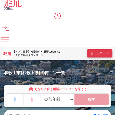
メインコンテンツへスキップ
和歌山
【アプリ限定】
検索条件や履歴の保存も♪
ダウンロード
いますぐ無料ダウンロード
和歌山市(和歌山県)の街コン一覧
あなたに合う婚活パーティーを探そう
探す