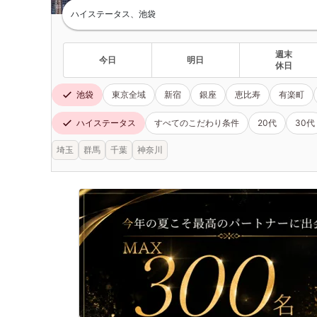
ハイステータス、池袋
週末
今日
明日
休日
池袋
東京全域
新宿
銀座
恵比寿
有楽町
ハイステータス
すべてのこだわり条件
20代
30代
埼玉
群馬
千葉
神奈川