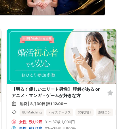
【明るく優しいエリート男性】 理解がある or
アニメ・マンガ・ゲームが好きな方
池袋 | 8月30日(日) 12:00〜
IBJ Matching
ハイステータス
30代向け
趣味コン
東京都
女性
残り2席
31〜37歳
1,000円
男性
残り2席
32〜39歳
4,900円