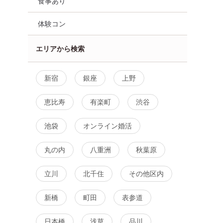
食事あり
体験コン
エリアから検索
新宿
銀座
上野
恵比寿
有楽町
渋谷
池袋
オンライン婚活
丸の内
八重洲
秋葉原
立川
北千住
その他区内
【価値観マ
婚活カフェトーク【価値観マ
40代50代中心 
苦手でも安
ッチング】会話が苦手でも安
み会 飲みコン♪
感できる相
心の進行付き♡共感できる相
新橋
町田
表参道
8月21日
19:30〜
ンドリンク
手が見つかる（ワンドリンク
付）
日本橋
浅草
品川