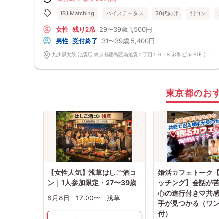
IBJ Matching
ハイステータス
30代向け
街コン
女性
残り2席
29〜39歳
1,500円
男性
受付終了
31〜39歳
5,400円
九州黒太鼓 池袋店 東京都豊島区南池袋２丁目１６−８ 鈴和ビル B1F (オフィスが近い店舗で、入り口が印象的なビル。)
東京都のお
【女性人気】浅草はしご酒コ
婚活カフェトーク
ン｜1人参加限定・27〜39歳
ッチング】会話が
心の進行付き♡共
8月8日
17:00〜
浅草
手が見つかる（ワ
付）