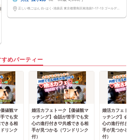
趣味コン
東京都
池袋
正しい晩ごはん 白-はく-池袋店 東京都豊島区南池袋1-17-13 ゴールデンプラザ 9Ｆ(ジュンク堂やカラオケ館がある交差点のマツキヨのビルで、マツモトキヨシと無敵家の間にエレベーターがございますので9階へお願いします。)
すすめパーティー
【価値観マ
婚活カフェトーク【価値観マ
婚活カフェトーク
苦手でも安
ッチング】会話が苦手でも安
ッチング】会話が
感できる相
心の進行付き♡共感できる相
心の進行付き♡共
ンドリンク
手が見つかる（ワンドリンク
手が見つかる（ワ
付）
付）