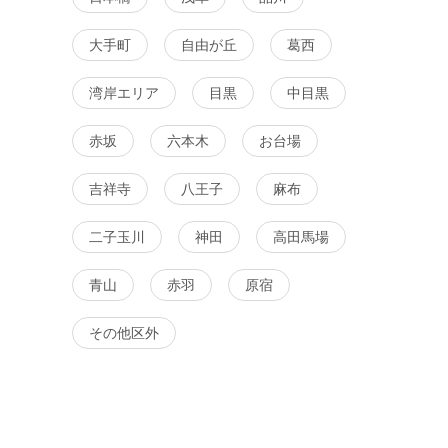
詳細を
浅草
8月15日
16:00〜
浅草
大手町
自由が丘
葛西
る
詳細を見る
湾岸エリア
目黒
中目黒
赤坂
六本木
お台場
吉祥寺
八王子
麻布
二子玉川
神田
高田馬場
青山
赤羽
原宿
その他区外