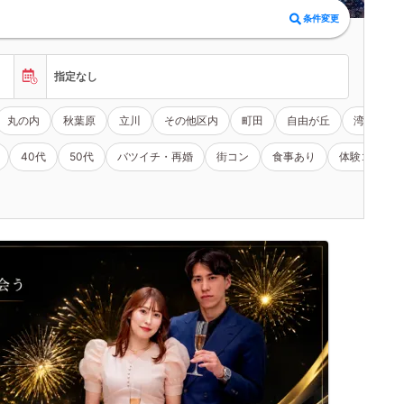
条件変更
指定なし
丸の内
秋葉原
立川
その他区内
町田
自由が丘
湾岸エリ
40代
50代
バツイチ・再婚
街コン
食事あり
体験コン