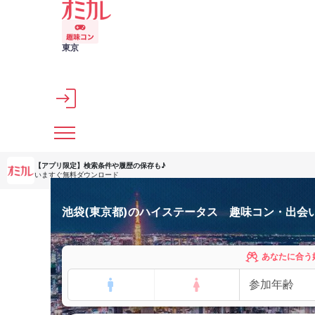
メインコンテンツへスキップ
東京
【アプリ限定】
検索条件や履歴の保存も♪
いますぐ無料ダウンロード
池袋(東京都)のハイステータス 趣味コン・出会
あなたに合う