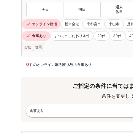
週末
今日
明日
休日
オンライン婚活
栃木全域
宇都宮市
小山市
足
食事あり
すべてのこだわり条件
20代
30代
4
茨城
群馬
0
件のオンライン婚活(栃木県の食事あり)
ご指定の条件に当ては
条件を変更し
食事あり