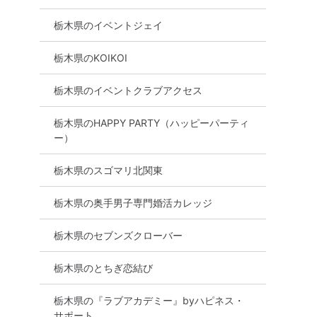
園料込
ーキングコン♪
が欲しい方〜♪」
ー
栃木県のイベントジェイ
足利市
8月13日
19:00〜
8月23日
14:00
宇都宮市
栃木県のKOIKOI
る
詳細を
詳細を見る
栃木県のイベントクラブアクセス
栃木県のHAPPY PARTY（ハッピーパーティ
ー）
栃木県のスゴマリ北関東
栃木県の奥手男子専門婚活カレッジ
栃木県のセブンズクローバー
栃木県のとちぎ恋結び
栃木県の『ラブアカデミー』byハピネス・
サポート