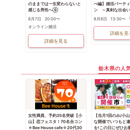
のままでは一生変わらないと
ぺ編】婚活パーテ
感じる男性へ⑨
ン ～真剣な出会
8月7日
20:00〜
8月8日
13:30〜
オンライン婚活
詳細を見
詳細を見る
栃木県の人
女性満員、予約35名突破【小
【当月1回のみ/小
山】恋フェスタ！70名合コン
な開催でいつもと
☆Bee House cafe☆20代30
を!この日にぜひお