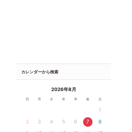
カレンダーから検索
2026年8月
日
月
火
水
木
金
土
1
2
3
4
5
6
7
8