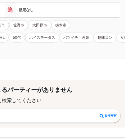
指定なし
利市
佐野市
大田原市
栃木市
0代
50代
ハイステータス
バツイチ・再婚
趣味コン
女性無料
まるパーティーがありません
て検索してください
条件変更