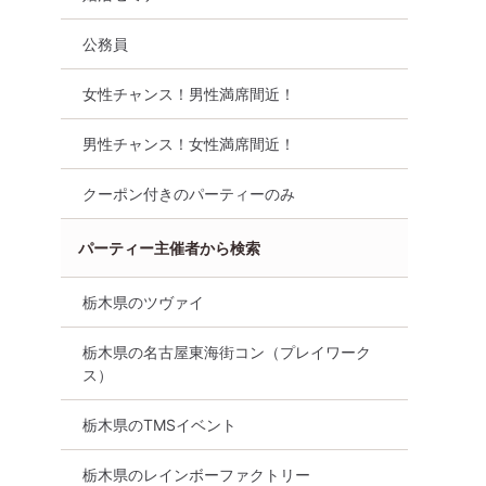
パーティ
僅か！！Bigチャンス！！【雰
人参加中心『じっ
剣な出会い
囲気わかる動画紹介中】週末
☆理想の出会い』
公務員
プレミアム街コンン
8月8日
18:00〜
宇都宮市
8月8日
16:00〜
宇都宮市
女性チャンス！男性満席間近！
詳細を
男性チャンス！女性満席間近！
る
詳細を見る
クーポン付きのパーティーのみ
パーティー主催者から検索
栃木県のツヴァイ
栃木県の名古屋東海街コン（プレイワーク
ス）
栃木県のTMSイベント
！40名街
女性満員、予約15名突破【宇
女性主催で安心♡
ークで出会
都宮】第23回 宇都宮城址公園
立特典付き♡新規
栃木県のレインボーファクトリー
コンパーテ
☆自然な出会い！ナイトウォ
あり♡「真面目に