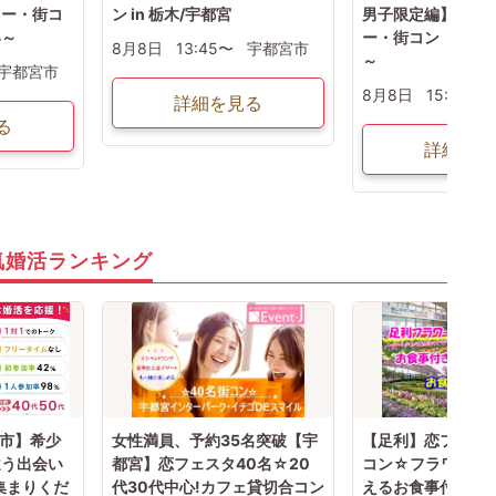
ィー・街コ
ン in 栃木/宇都宮
男子限定編】婚活
い～
ー・街コン ～真
8月8日
13:45〜
宇都宮市
～
宇都宮市
8月8日
15:15〜
詳細を見る
る
詳細を見
気婚活ランキング
山市】希少
女性満員、予約35名突破【宇
【足利】恋フェスタ
違う出会い
都宮】恋フェスタ40名☆20
コン☆フラワーパ
集まりくだ
代30代中心!カフェ貸切合コン
えるお食事付き合