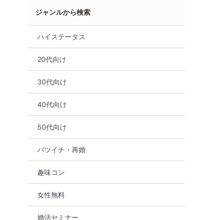
ジャンルから検索
ハイステータス
20代向け
30代向け
40代向け
50代向け
バツイチ・再婚
趣味コン
女性無料
性ご予約先行
【初心者向け☆】まもなく！
女性満員、予約1
×ハイスペ
完売間近！！男性・女性残り
山】大人の魅力35
婚活セミナー