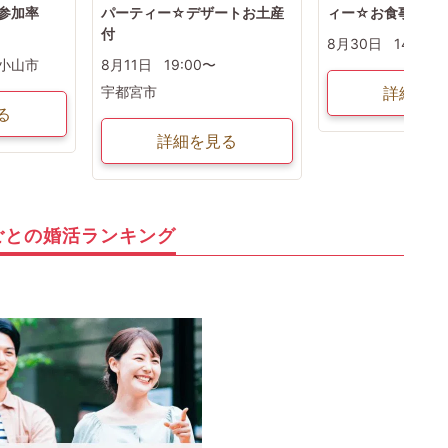
の参加率
パーティー☆デザートお土産
ィー☆お食事×入
付
8月30日
14:00〜
小山市
8月11日
19:00〜
宇都宮市
詳細を見
る
詳細を見る
ごとの婚活ランキング