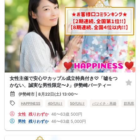
女性主催で安心♡カップル成立特典付き♡「嘘をつ
かない、誠実な男性限定〜♪」伊勢崎パーティー
伊勢崎市 | 8月22日(土) 13:00〜
HAPPINESS
40代向け
50代向け
バツイチ・再婚
群馬県
女性
残りわずか
46〜63歳
500円
男性
残りわずか
46〜63歳
5,000円