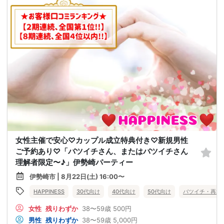
女性主催で安心♡カップル成立特典付き♡新規男性
ご予約あり♡「バツイチさん、またはバツイチさん
理解者限定〜♪」伊勢崎パーティー
伊勢崎市 | 8月22日(土) 16:00〜
HAPPINESS
30代向け
40代向け
50代向け
バツイチ・再婚
女性
残りわずか
38〜59歳
500円
男性
残りわずか
38〜59歳
5,000円