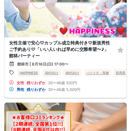
女性主催で安心♡カップル成立特典付き♡新規男性
ご予約あり♡「いい人いれば早めに交際希望〜♪」
館林パーティー
館林市 | 8月16日(日) 17:00〜
HAPPINESS
30代向け
40代向け
バツイチ・再婚
群馬県
女性
残りわずか
30〜46歳
500円
男性
残りわずか
30〜46歳
5,000円