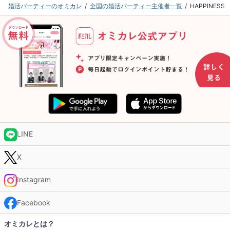
婚活パーティーのオミカレ
全国の婚活パーティー主催者一覧
HAPPINE
LINE
X
Instagram
Facebook
オミカレとは？