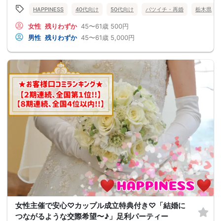
HAPPINESS
40代向け
50代向け
バツイチ・再婚
栃木県
女性
残りわずか
45〜61歳
500円
男性
残りわずか
45〜61歳
5,000円
女性主催で安心♡カップル成立特典付き♡「結婚に
つながるような交際希望〜♪」足利パーティー