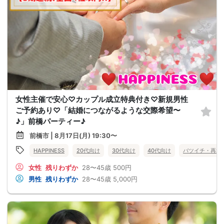
女性主催で安心♡カップル成立特典付き♡新規男性
ご予約あり♡「結婚につながるような交際希望〜
♪」前橋パーティー♪
前橋市 | 8月17日(月) 19:30〜
HAPPINESS
20代向け
30代向け
40代向け
バツイチ・再婚
女性
残りわずか
28〜45歳
500円
男性
残りわずか
28〜45歳
5,000円