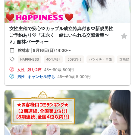
女性主催で安心♡カップル成立特典付き♡新規男性
ご予約あり♡「末永く一緒にいられる交際希望〜
♪」館林パーティー
館林市 | 8月16日(日) 14:00〜
HAPPINESS
40代向け
50代向け
バツイチ・再婚
群馬県
女性
残り2席
45〜60歳
500円
男性
キャンセル待ち
45〜60歳
5,000円