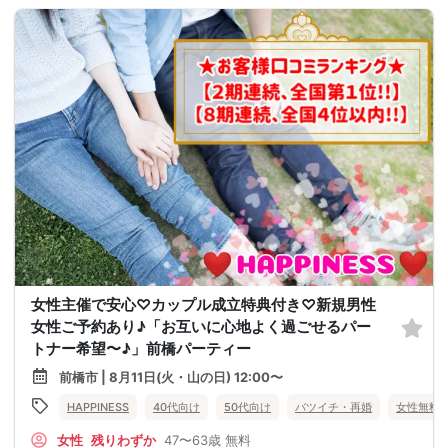
女性主催で安心♡カップル成立特典付き♡新規男性
女性ご予約あり♪「お互いに心地よく過ごせるパー
トナー希望〜♪」前橋パーティー
前橋市 | 8月11日(火・山の日) 12:00〜
HAPPINESS
40代向け
50代向け
バツイチ・再婚
女性無料
女性
残りわずか
47〜63歳
無料