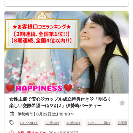
女性主催で安心♡カップル成立特典付き♡「明るく
楽しい交際希望〜(≧▽≦)♪」伊勢崎パーティー
伊勢崎市 | 8月22日(土) 19:00〜
HAPPINESS
30代向け
40代向け
バツイチ・再婚
群馬県
女性
残りわずか
30〜46歳
500円