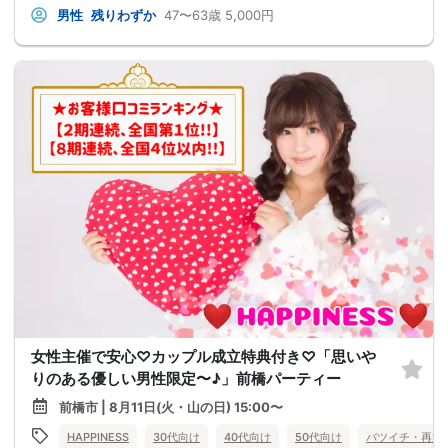
男性
残りわずか
47〜63歳
5,000円
女性主催で安心♡カップル成立特典付き♡「思いや
りのある優しい男性限定〜♪」前橋パーティー
前橋市 | 8月11日(火・山の日) 15:00〜
HAPPINESS
30代向け
40代向け
50代向け
バツイチ・再婚