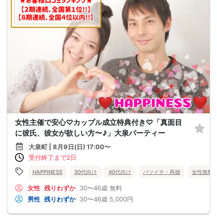
女性主催で安心♡カップル成立特典付き♡「真面目
に彼氏、彼女が欲しい方〜♪」大泉パーティー
大泉町 | 8月9日(日) 17:00〜
受付終了まで2日
HAPPINESS
30代向け
40代向け
バツイチ・再婚
女性無料
女性
残りわずか
30〜46歳
無料
男性
残りわずか
30〜46歳
5,000円