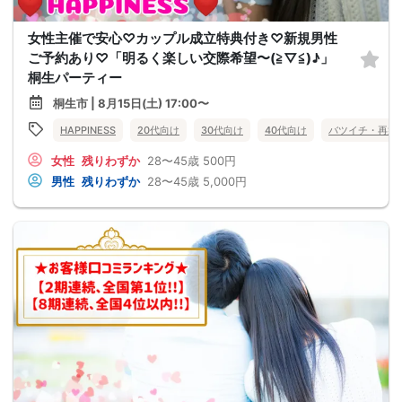
女性主催で安心♡カップル成立特典付き♡新規男性
ご予約あり♡「明るく楽しい交際希望〜(≧▽≦)♪」
桐生パーティー
桐生市 | 8月15日(土) 17:00〜
HAPPINESS
20代向け
30代向け
40代向け
バツイチ・再婚
女性
残りわずか
28〜45歳
500円
男性
残りわずか
28〜45歳
5,000円