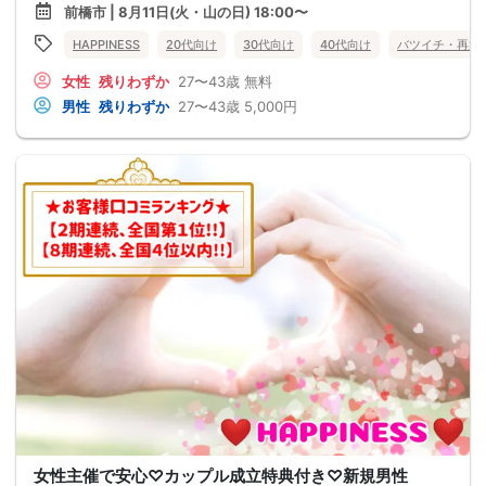
前橋市 | 8月11日(火・山の日) 18:00〜
HAPPINESS
20代向け
30代向け
40代向け
バツイチ・再婚
女性
残りわずか
27〜43歳
無料
男性
残りわずか
27〜43歳
5,000円
女性主催で安心♡カップル成立特典付き♡新規男性