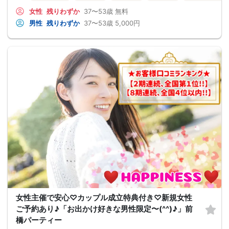
女性
残りわずか
37〜53歳
無料
男性
残りわずか
37〜53歳
5,000円
女性主催で安心♡カップル成立特典付き♡新規女性
ご予約あり♪「お出かけ好きな男性限定〜(^^)♪」前
橋パーティー