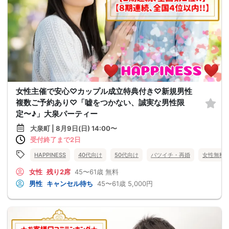
女性主催で安心♡カップル成立特典付き♡新規男性
複数ご予約あり♡「嘘をつかない、誠実な男性限
定〜♪」大泉パーティー
大泉町 | 8月9日(日) 14:00〜
受付終了まで2日
HAPPINESS
40代向け
50代向け
バツイチ・再婚
女性無料
女性
残り2席
45〜61歳
無料
男性
キャンセル待ち
45〜61歳
5,000円