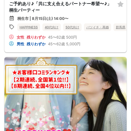
ご予約あり♪「共に支え合えるパートナー希望〜♪」
桐生パーティー
桐生市 | 8月15日(土) 14:00〜
HAPPINESS
40代向け
50代向け
バツイチ・再婚
群馬県
女性
残りわずか
45〜62歳
500円
男性
残りわずか
45〜62歳
5,000円