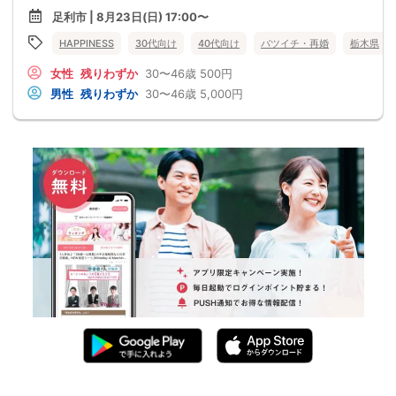
足利市 | 8月23日(日) 17:00〜
HAPPINESS
30代向け
40代向け
バツイチ・再婚
栃木県
女性
残りわずか
30〜46歳
500円
男性
残りわずか
30〜46歳
5,000円