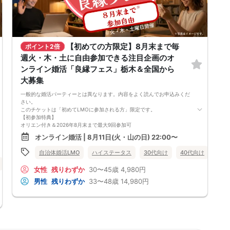
【初めての方限定】8月末まで毎
ポイント2倍
週火・木・土に自由参加できる注目企画のオ
ンライン婚活「良縁フェス」栃木＆全国から
大募集
一般的な婚活パーティーとは異なります。内容をよく読んでお申込みくだ
さい。
このチケットは「初めてLMOに参加される方」限定です。
【初参加特典】
オリエン付き＆2026年8月末まで最大9回参加可
・男性：14,980円（1回あたり約1,664円）
オンライン婚活 | 8月11日(火・山の日) 22:00〜
・女性：4,980円（1回あたり約553円）
LMO「良縁フェス」は、複数回の交流を通じて人柄や相性をじっくり確
自治体婚活LMO
ハイステータス
30代向け
40代向け
バツ
かめられるオンライン婚活イベントです。
バツイチ・再婚
毎回のグループ交流で少しずつ距離を縮めながら、自分らしい関わり方を
オンライン婚活
公務員
栃木県
女性
残りわずか
30〜45歳
4,980円
試していきたい方に向いています。
＜参加できる日程＞
男性
残りわずか
33〜48歳
14,980円
初参加オリエン（必須）：8月11日（火） 22:00〜22:30
交流1回目：同日 22:30〜24:00
交流2回目以降：8月13日（木）〜8月末の火・木・土 22:30〜24:00
※2回目以降は遅刻・欠席・早退も自由ですが、お振替・返金はできませ
ん。
＜お見合い申請期限＞