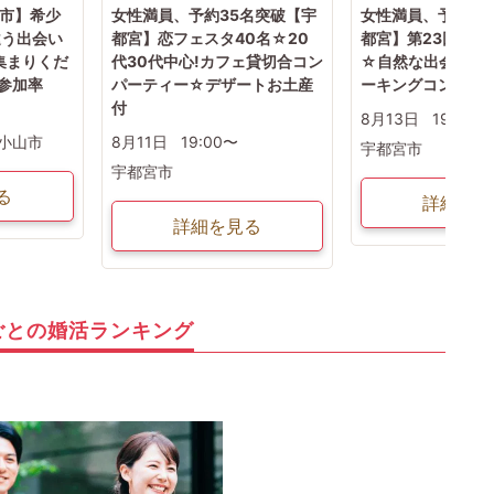
山市】希少
女性満員、予約35名突破【宇
女性満員、予約15
違う出会い
都宮】恋フェスタ40名☆20
都宮】第23回 宇
集まりくだ
代30代中心!カフェ貸切合コン
☆自然な出会い！
の参加率
パーティー☆デザートお土産
ーキングコン♪
付
8月13日
19:00〜
小山市
8月11日
19:00〜
宇都宮市
宇都宮市
る
詳細を見
詳細を見る
ごとの婚活ランキング