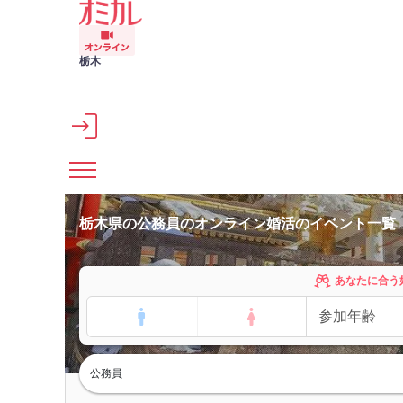
メインコンテンツへスキップ
栃木
栃木県の公務員のオンライン婚活のイベント一覧
あなたに合う
公務員