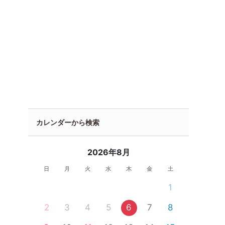
カレンダーから検索
2026年8月
日
月
火
水
木
金
土
1
2
3
4
5
6
7
8