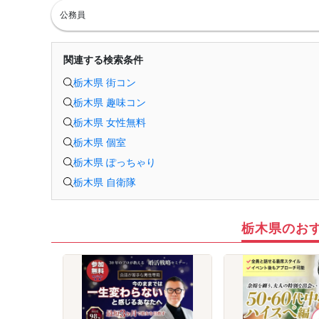
8月30日 20:00まで
公務員
同期間に参加した異性の中から1名に申請できます。お相手が了承すると
お見合いが成立し、オンラインで約30分1対1で対話できます。
＜最低遂行人数＞
8月末までに最大10回の交流機会を設け、男女各10名以上の方と出会える
よう募集・運営します。
関連する検索条件
＜新規募集対象＞
・女性：30〜45歳
栃木県 街コン
・男性：33〜48歳かつ士業・公務員・正社員のいずれか
・男女共通：病気療養中の方は全快後にご参加ください。
栃木県 趣味コン
＜おことわり＞
栃木県 女性無料
※開催案内（中止連絡含む）は初回開始15分前までにお送りします。
※全国から募集しています。日本国内在住で日本からオンライン参加でき
栃木県 個室
る方に限ります（EEA等を含む海外からの利用不可）。
※新規募集の対象年齢はバランス調整のため変動する場合があります。
栃木県 ぽっちゃり
※自治体連携時やリピート参加される場合、参加条件が異なることがあり
ます。
栃木県 自衛隊
※イベント中の連絡先交換は禁止です（交換はお見合い成立後、運営を通
じて行います）。
栃木県のお