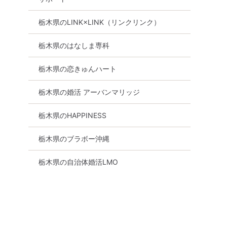
名突破【宇
【足利】恋フェスタ！40名街
女性主催で安心♡
都宮城址公園
コン☆フラワーパークで出会
立特典付き♡新規
栃木県のLINK×LINK（リンクリンク）
ナイトウォ
えるお食事付き合コンパーテ
あり♡「真面目に
ィー☆お食事×入園料込
が欲しい方〜♪」
栃木県のはなしま専科
ー
8月30日
14:00〜
足利市
8月23日
14:00
栃木県の恋きゅんハート
詳細を見る
詳細を
栃木県の婚活 アーバンマリッジ
る
栃木県のHAPPINESS
栃木県のブラボー沖縄
栃木県の自治体婚活LMO