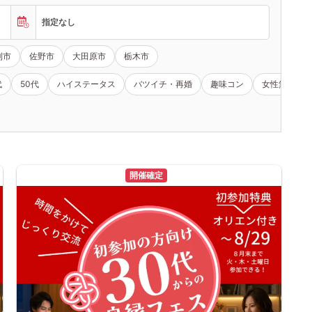
指定なし
利市
佐野市
大田原市
栃木市
代
50代
ハイステータス
バツイチ・再婚
趣味コン
女性無料
開催確定