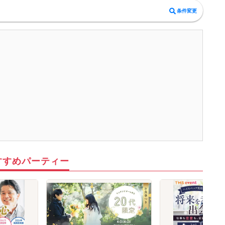
8月30日 20:00まで
同期間に参加した異性の中から1名に申請できます。お相手が了承すると
条件変更
お見合いが成立し、オンラインで約30分1対1で対話できます。
＜最低遂行人数＞
8月末までに最大9回の交流機会を設け、男女各10名以上の方と出会える
よう募集・運営します。
＜新規募集対象＞
・女性：30〜45歳
・男性：33〜48歳かつ士業・公務員・正社員のいずれか
・男女共通：病気療養中の方は全快後にご参加ください。
＜おことわり＞
※開催案内（中止連絡含む）は初回開始15分前までにお送りします。
※全国から募集しています。日本国内在住で日本からオンライン参加でき
る方に限ります（EEA等を含む海外からの利用不可）。
※新規募集の対象年齢はバランス調整のため変動する場合があります。
※自治体連携時やリピート参加される場合、参加条件が異なることがあり
ます。
※イベント中の連絡先交換は禁止です（交換はお見合い成立後、運営を通
じて行います）。
すすめパーティー