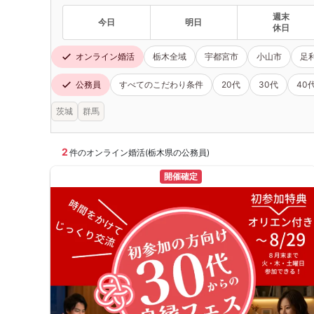
週末
今日
明日
休日
オンライン婚活
栃木全域
宇都宮市
小山市
足
公務員
すべてのこだわり条件
20代
30代
40
茨城
群馬
2
件のオンライン婚活(栃木県の公務員)
開催確定