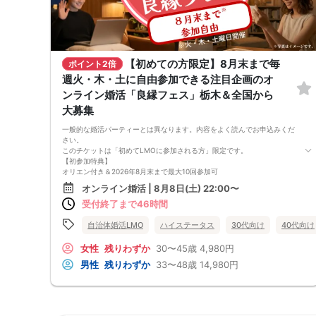
【初めての方限定】8月末まで毎
ポイント2倍
週火・木・土に自由参加できる注目企画のオ
ンライン婚活「良縁フェス」栃木＆全国から
大募集
一般的な婚活パーティーとは異なります。内容をよく読んでお申込みくだ
さい。
このチケットは「初めてLMOに参加される方」限定です。
【初参加特典】
オリエン付き＆2026年8月末まで最大10回参加可
・男性：14,980円（1回あたり約1,498円）
オンライン婚活 | 8月8日(土) 22:00〜
・女性：4,980円（1回あたり約498円）
受付終了まで46時間
LMO「良縁フェス」は、複数回の交流を通じて人柄や相性をじっくり確
かめられるオンライン婚活イベントです。
毎回のグループ交流で少しずつ距離を縮めながら、自分らしい関わり方を
自治体婚活LMO
ハイステータス
30代向け
40代向け
試していきたい方に向いています。
＜参加できる日程＞
女性
残りわずか
30〜45歳
4,980円
初参加オリエン（必須）：8月8日（土） 22:00〜22:30
男性
残りわずか
33〜48歳
14,980円
交流1回目：同日 22:30〜24:00
交流2回目以降：8月11日（火）〜8月末の火・木・土 22:30〜24:00
※2回目以降は遅刻・欠席・早退も自由ですが、お振替・返金はできませ
ん。
＜お見合い申請期限＞