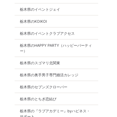
性ご予約先行
【初心者向け☆】まもなく！
女性満員、予約1
栃木県のイベントジェイ
×ハイスペ
完売間近！！男性・女性残り
山】大人の魅力35
パーティ
僅か！！Bigチャンス！！【雰
人参加中心『じっ
栃木県のKOIKOI
剣な出会い
囲気わかる動画紹介中】週末
☆理想の出会い』
プレミアム街コンン
栃木県のイベントクラブアクセス
8月8日
18:00〜
宇都宮市
8月8日
16:00〜
宇都宮市
栃木県のHAPPY PARTY（ハッピーパーティ
詳細を
ー）
る
詳細を見る
栃木県のスゴマリ北関東
栃木県の奥手男子専門婚活カレッジ
栃木県のセブンズクローバー
栃木県のとちぎ恋結び
栃木県の『ラブアカデミー』byハピネス・
サポート