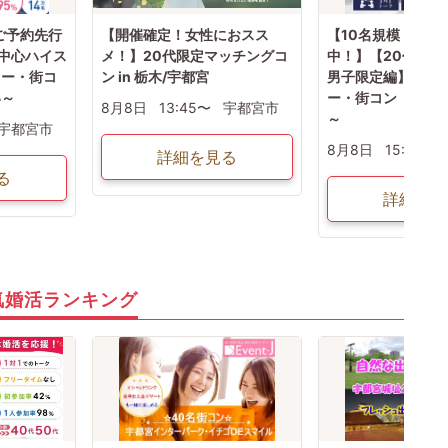
ご予約先行
【開催確定！女性におスス
【10名規模！ 男
代中心ハイス
メ！】20代限定マッチングコ
中！】【20代限定
ィー・街コ
ン in 栃木/宇都宮
男子限定編】婚活
い～
ー・街コン ～真
8月8日
13:45〜
宇都宮市
～
宇都宮市
8月8日
15:15〜
詳細を見る
る
詳細を見
気婚活ランキング