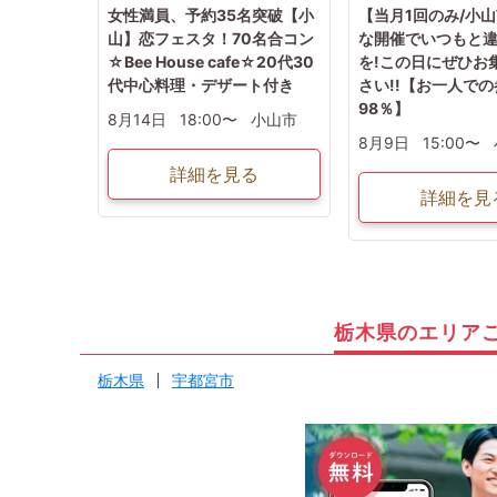
女性満員、予約35名突破【小
【当月1回のみ/小
山】恋フェスタ！70名合コン
な開催でいつもと
☆Bee House cafe☆20代30
を!この日にぜひお
代中心料理・デザート付き
さい!!【お一人で
98％】
8月14日
18:00〜
小山市
8月9日
15:00〜
詳細を見る
詳細を見
栃木県のエリア
栃木県
宇都宮市