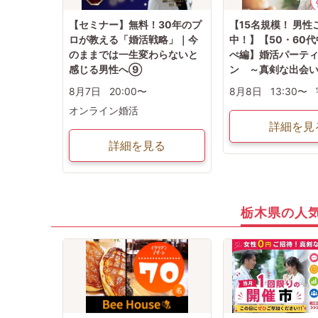
【セミナー】無料！30年のプ
【15名規模！ 男性
ロが教える「婚活戦略」｜今
中！】【50・60
のままでは一生変わらないと
ぺ編】婚活パーテ
感じる男性へ⑨
ン ～真剣な出会
8月7日
20:00〜
8月8日
13:30〜
オンライン婚活
詳細を見
詳細を見る
栃木県の人