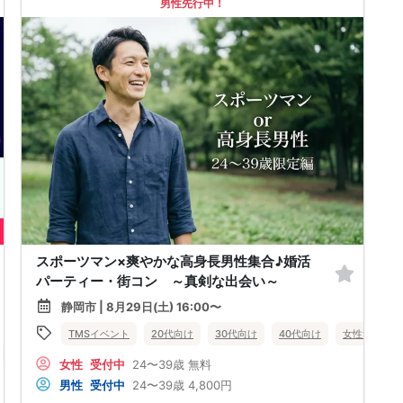
男性先行中！
スポーツマン×爽やかな高身長男性集合♪婚活
パーティー・街コン ～真剣な出会い～
静岡市 | 8月29日(土) 16:00〜
TMSイベント
20代向け
30代向け
40代向け
女性無料
女性無料
静岡県
静岡市
女性
受付中
24〜39歳
無料
男性
受付中
24〜39歳
4,800円