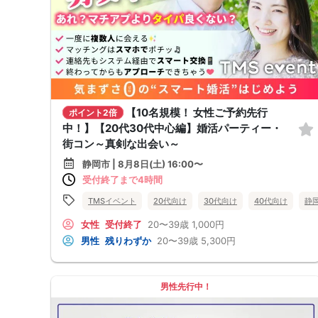
【10名規模！ 女性ご予約先行
ポイント2倍
中！】【20代30代中心編】婚活パーティー・
街コン～真剣な出会い～
静岡市 | 8月8日(土) 16:00〜
受付終了まで4時間
TMSイベント
20代向け
30代向け
40代向け
静
女性
受付終了
20〜39歳
1,000円
男性
残りわずか
20〜39歳
5,300円
男性先行中！