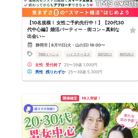
【10名規模！ 女性ご予約先行中！】【20代30
代中心編】婚活パーティー・街コン～真剣な
出会い～
静岡市 | 8月11日(火・山の日) 16:00〜
TMSイベント
ハイステータス
30代向け
40代向け
女性
受付終了
25〜39歳
1,000円
男性
残りわずか
25〜39歳
5,300円
開催確定
10人突破！