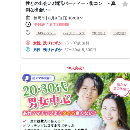
性との出会い♪婚活パーティー・街コン ～真
剣な出会い～
静岡市 | 8月9日(日) 16:00〜
受付終了まで28時間
TMSイベント
ハイステータス
20代向け
30代向け
女性
残りわずか
25〜37歳
無料
男性
残りわずか
27〜39歳
5,300円
10人突破！