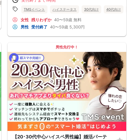
県
静岡市
TMSイベント
ハイステータス
30代向け
40代向け
50代
女性
残りわずか
40〜59歳
無料
男性
受付終了
40〜59歳
5,300円
男性先行中！
【20･30代中心ハイスペ男性編】婚活パーテ