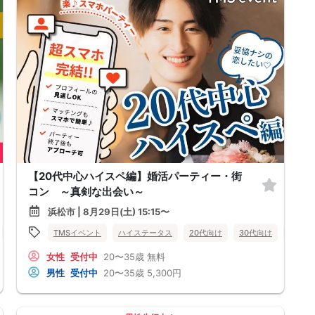
【20代中心ハイスペ編】婚活パーティー・街
コン ～真剣な出会い～
浜松市 | 8月29日(土) 15:15〜
50代向け
TMSイベント
女性無料
静岡県
ハイステータス
浜松市
20代向け
30代向け
女性無
女性
受付中
20〜35歳
無料
男性
受付中
20〜35歳
5,300円