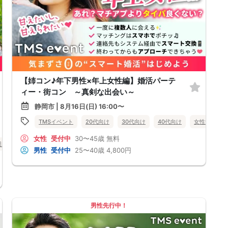
【姉コン♪年下男性×年上女性編】婚活パーテ
ィー・街コン ～真剣な出会い～
静岡市 | 8月16日(日) 16:00〜
TMSイベント
20代向け
30代向け
40代向け
女性無料
女性
受付中
30〜45歳
無料
岡県
静岡市
男性
受付中
25〜40歳
4,800円
男性先行中！