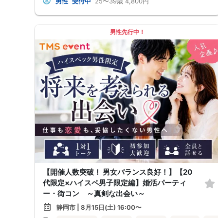
男性
受付中
25〜39歳
4,800円
男性先行中！
【開催人数突破！ 男女バランス良好！】【20
代限定×ハイスペ男子限定編】婚活パーティ
ー・街コン ～真剣な出会い～
静岡市 | 8月15日(土) 16:00〜