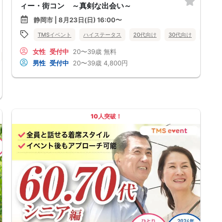
ィー・街コン ～真剣な出会い～
静岡市 | 8月23日(日) 16:00〜
TMSイベント
ハイステータス
20代向け
30代向け
40代
女性
受付中
20〜39歳
無料
40代向け
女性無料
静岡県
静岡市
男性
受付中
20〜39歳
4,800円
10人突破！