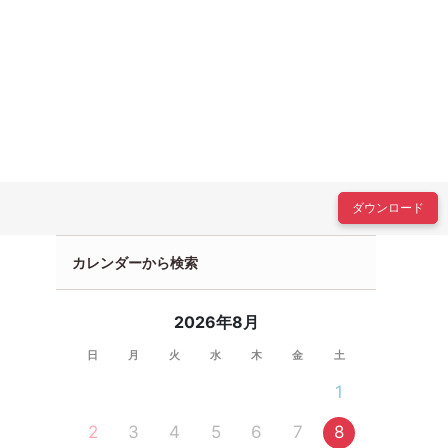
ダウンロード
カレンダーから検索
2026年8月
日
月
火
水
木
金
土
1
2
3
4
5
6
7
8