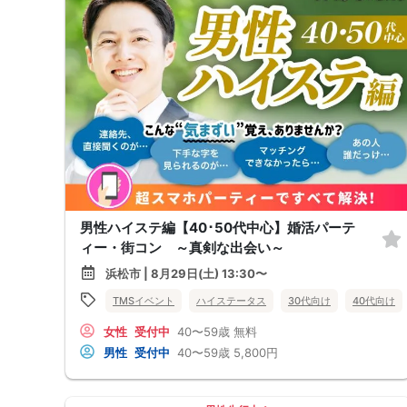
男性ハイステ編【40･50代中心】婚活パーテ
ィー・街コン ～真剣な出会い～
浜松市 | 8月29日(土) 13:30〜
TMSイベント
ハイステータス
30代向け
40代向け
女性
受付中
40〜59歳
無料
男性
受付中
40〜59歳
5,800円