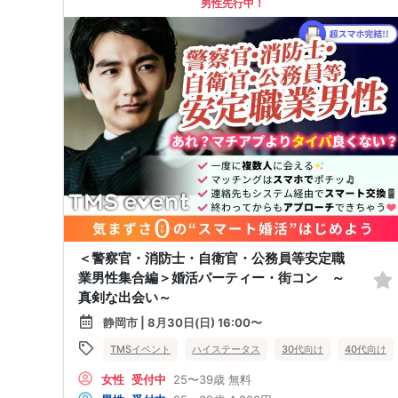
男性先行中！
＜警察官・消防士・自衛官・公務員等安定職
業男性集合編＞婚活パーティー・街コン ～
真剣な出会い～
静岡市 | 8月30日(日) 16:00〜
TMSイベント
ハイステータス
30代向け
40代向け
女性
受付中
25〜39歳
無料