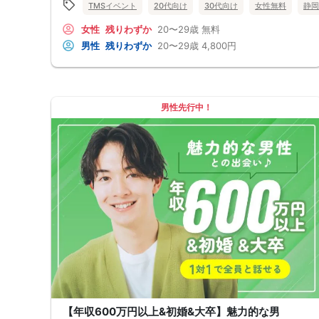
TMSイベント
20代向け
30代向け
女性無料
静岡
女性
残りわずか
20〜29歳
無料
男性
残りわずか
20〜29歳
4,800円
男性先行中！
【年収600万円以上&初婚&大卒】魅力的な男