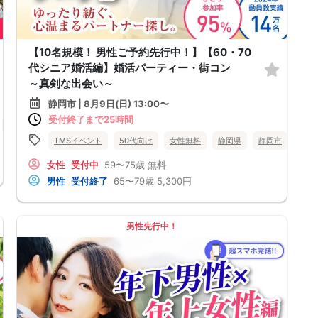
【10名規模！ 男性ご予約先行中！】【60・70
代シニア婚活編】婚活パーティー・街コン
～真剣な出会い～
静岡市 | 8月9日(日) 13:00〜
受付終了まで25時間
静岡県
静岡市
TMSイベント
50代向け
女性無料
静岡県
静岡市
女性
受付中
59〜75歳
無料
男性
受付終了
65〜79歳
5,300円
男性先行中！