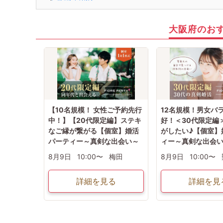
大阪府のお
【10名規模！ 女性ご予約先行
12名規模！男女バ
中！】【20代限定編】ステキ
好！＜30代限定編
なご縁が繋がる【個室】婚活
がしたい♪【個室】
パーティー～真剣な出会い～
ィー～真剣な出会
8月9日
10:00〜
梅田
8月9日
10:00〜
詳細を見る
詳細を見