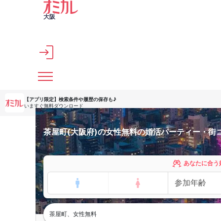
メインコンテンツへスキップ
大阪
【アプリ限定】
検索条件や履歴の保存も♪
いますぐ無料ダウンロード
茶屋町(大阪府)の女性無料の婚活パーティー・街
あなたに合う
茶屋町、女性無料