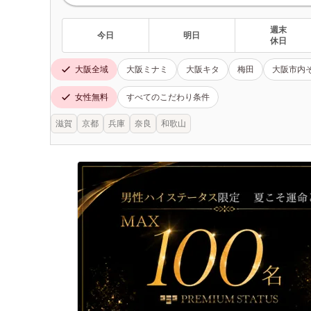
週末
今日
明日
休日
大阪全域
大阪ミナミ
大阪キタ
梅田
大阪市内
女性無料
すべてのこだわり条件
滋賀
京都
兵庫
奈良
和歌山