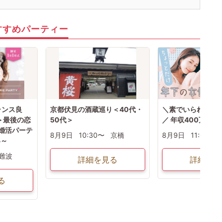
すすめパーティー
ランス良
京都伏見の酒蔵巡り＜40代・
＼素でいられる関
＞最後の恋
50代＞
／ 年収400万円
婚活パーテ
8月9日
10:30〜
京橋
8月9日
11:00〜
い～
難波
詳細を見る
詳細を見
る