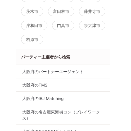
茨木市
富田林市
藤井寺市
岸和田市
門真市
泉大津市
柏原市
パーティー主催者から検索
係が理想♡
マッチング婚活パーティー・
「20代前半～1人
以上の男性
街コン 8/9 11時00分 in 梅田
男子で安心して恋
大阪府のパートナーエージェント
50代・60代中心編
個室スタイル/White
梅田
Matching/マッ
大阪府のTMS
8月9日
11:00〜
8月9日
11:00〜
る
大阪市内その他
大阪府のIBJ Matching
詳細を
詳細を見る
大阪府の名古屋東海街コン（プレイワーク
ス）