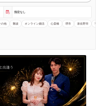
指定なし
その他
難波
オンライン婚活
心斎橋
堺市
泉佐野市
羽曳野市