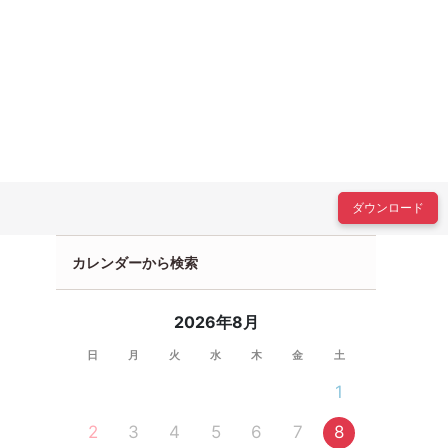
ダウンロード
カレンダーから検索
2026年8月
日
月
火
水
木
金
土
1
2
3
4
5
6
7
8