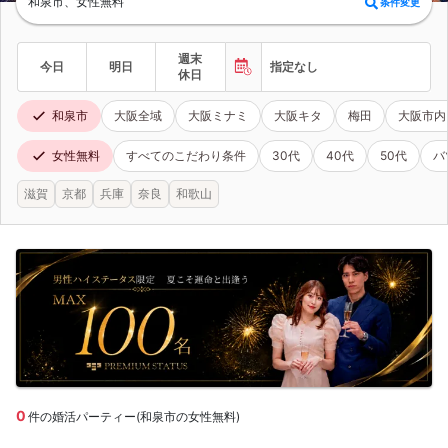
和泉市、女性無料
条件変更
週末
今日
明日
指定なし
休日
和泉市
大阪全域
大阪ミナミ
大阪キタ
梅田
大阪市内
女性無料
すべてのこだわり条件
30代
40代
50代
バ
滋賀
京都
兵庫
奈良
和歌山
0
件の婚活パーティー(和泉市の女性無料)