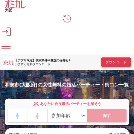
メインコンテンツへスキップ
大阪
【アプリ限定】
検索条件や履歴の保存も♪
ダウンロード
いますぐ無料ダウンロード
和泉市(大阪府)の女性無料の婚活パーティー・街コン一覧
あなたに合う婚活パーティーを探そう
探す