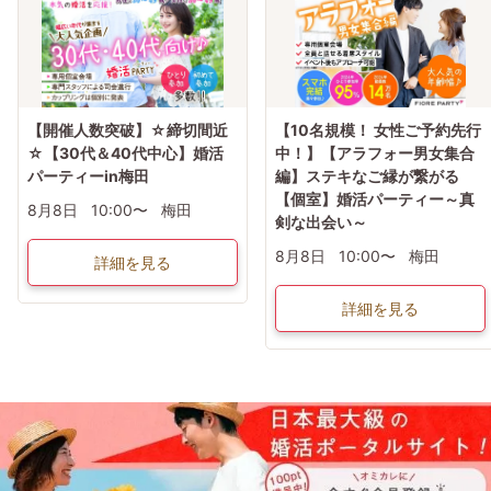
【開催人数突破】☆締切間近
【10名規模！ 女性ご予約先行
☆【30代＆40代中心】婚活
中！】【アラフォー男女集合
パーティーin梅田
編】ステキなご縁が繋がる
【個室】婚活パーティー～真
8月8日
10:00〜
梅田
剣な出会い～
8月8日
10:00〜
梅田
詳細を見る
詳細を見る