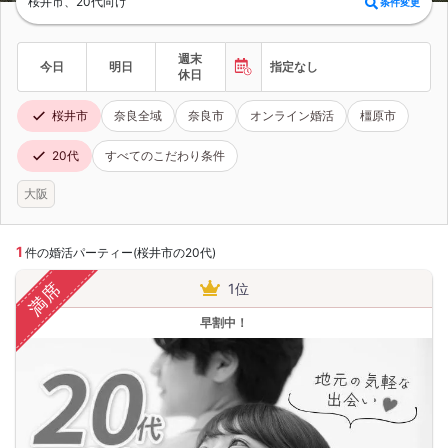
桜井市、20代向け
条件変更
週末
今日
明日
指定なし
休日
桜井市
奈良全域
奈良市
オンライン婚活
橿原市
20代
すべてのこだわり条件
大阪
1
件の婚活パーティー(桜井市の20代)
満席
1位
早割中！