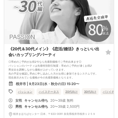
《20代＆30代メイン》《恋活/婚活》きっといい出
会いカップリングパーティ
◎早めのご予約がお得♪今なら先着割価格でご予約出来ます◎
パッションのパーティは先着特別割引制度：早めのご予約が凄くお得♪
男女比を調整しながら価格が上がっていきます。
先の予定を確認し早めに申し込みした方がお得に参加できるシステムです。
現在表示されている価格が今の先着割価格となります。
=========================
桜井市 | 9月23日(水・秋分の日) 15:20〜
【パーティ内容】
★連絡先交換率80％以上確定★
パッション
ハイステータス
20代向け
30代向け
バツイチ・
大人の恋活パーティ
最近出会いがない・・結婚まではまだ考えていないけど・・
女性
キャンセル待ち
20〜39歳
無料
まずは知り合ってからと考える方って意外と多いです。
カップリング茶話会とは婚活パーティのように数組だけがカップルになり後は残
男性
キャンセル待ち
20〜39歳
2,500円
念・・
というのではなく参加者全員にチャンスがあります。
桜井まほろばセンター 日本、〒633-0091 奈良県桜井市桜井１２５９
１対１のフリートークタイム～中間印象カード