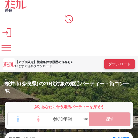
メインコンテンツへスキップ
奈良
【アプリ限定】
検索条件や履歴の保存も♪
ダウンロード
いますぐ無料ダウンロード
桜井市(奈良県)の20代対象の婚活パーティー・街コン一
覧
あなたに合う婚活パーティーを探そう
探す