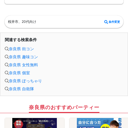
そして大好評の封筒を使ってのメルアド交換により
毎回なんと8割以上の方がメルアド交換できてます。
パーティ後お食事等行かれる方も多いようです。
貴方も参加してみませんか？
=========================
桜井市、20代向け
条件変更
パッションのパーティーは男性90％以上/女性70％以上が1人参加です。
お一人様でも安心してご参加下さい。
出会いはまずは行動から！パッションのパーティで理想のお相手探しはいかがで
すか?
関連する検索条件
スタッフが全力であなたの婚活をサポートさせて頂きます。
■パーティ中止判断タイミング
奈良県 街コン
開催前日の23:00までに最少催行人数男性2名対女性2名に満たない場合
但し、当日で急なキャンセルががあった場合には当日中止になる事もあります。
奈良県 趣味コン
奈良県 女性無料
奈良県 個室
奈良県 ぽっちゃり
奈良県 自衛隊
奈良県のおすすめパーティー