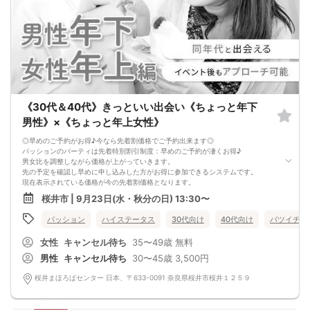
《30代＆40代》きっといい出会い《ちょっと年下
男性》×《ちょっと年上女性》
◎早めのご予約がお得♪今なら先着割価格でご予約出来ます◎
パッションのパーティは先着特別割引制度：早めのご予約が凄くお得♪
男女比を調整しながら価格が上がっていきます。
先の予定を確認し早めに申し込みした方がお得に参加できるシステムです。
現在表示されている価格が今の先着割価格となります。
=========================
桜井市 | 9月23日(水・秋分の日) 13:30〜
【パーティ内容】
どの婚活パーティでも女性は男性年齢より若干低め、、
パッション
ハイステータス
30代向け
40代向け
バツイチ・
同年代＆年上の女性が好きな男性の方。
同年代＆年下の男性が好きな女性の方待望のパーティ
女性
キャンセル待ち
35〜49歳
無料
男性は、年上の女性に甘えたいという願望があるようです。
年下好きの女性は、その甘えに守ってあげたい母性本能が出るかもしれません。
男性
キャンセル待ち
30〜45歳
3,500円
年上女性好きの男性は結構いらっしゃるもので、年齢が低くなるほど多いようで
す。
桜井まほろばセンター 日本、〒633-0091 奈良県桜井市桜井１２５９
また将来の結婚まで考えた場合案外この組み合わせはうまくいくことが多いです♪
=========================
パッションのパーティーは男性90％以上/女性70％以上が1人参加です。