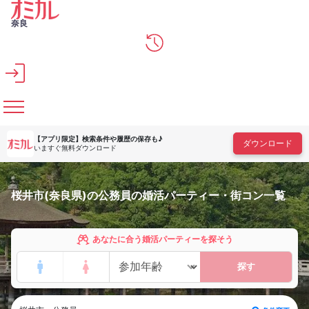
メインコンテンツへスキップ
奈良
【アプリ限定】
検索条件や履歴の保存も♪
ダウンロード
いますぐ無料ダウンロード
桜井市(奈良県)の公務員の婚活パーティー・街コン一覧
あなたに合う婚活パーティーを探そう
探す