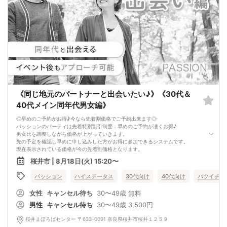
《同じ地元のパートナーと出会いたい♪》《30代＆
40代メイン同年代男女編》
◎早めのご予約がお得♪今なら先着割価格でご予約出来ます◎
パッションのパーティは先着特別割引制度：早めのご予約が凄くお得♪
男女比を調整しながら価格が上がっていきます。
先の予定を確認し早めに申し込みした方がお得に参加できるシステムです。
現在表示されている価格が今の先着割価格となります。
=========================
桜井市 | 8月18日(火) 15:20〜
【パーティ内容】
やっぱり将来住む場所って大事ですよね。
パッション
ハイステータス
30代向け
40代向け
バツイチ・
転勤のある仕事で単身赴任等になる可能性のあるお相手より
同じ場所にずっと住み続ける安定した職業のお相手
女性
キャンセル待ち
30〜49歳
無料
また実家の近くは安心しますよね。
更に、同じ思いの地元の人同士のカップルですからその後疎遠になる事が少なく
男性
キャンセル待ち
30〜49歳
3,500円
実際、成婚まで進まれた方からの感謝の報告等多く頂いてます。
=========================
桜井まほろばセンター 〒633-0091 奈良県桜井市桜井１２５９
パッションのパーティーは男性90％以上/女性70％以上が1人参加です。