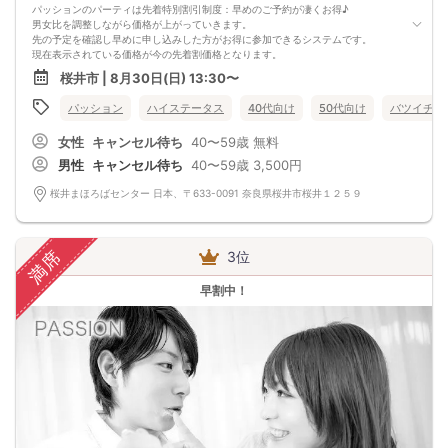
パッションのパーティは先着特別割引制度：早めのご予約が凄くお得♪
男女比を調整しながら価格が上がっていきます。
先の予定を確認し早めに申し込みした方がお得に参加できるシステムです。
現在表示されている価格が今の先着割価格となります。
=========================
桜井市 | 8月30日(日) 13:30〜
【パーティ内容】
再婚をお考えの方同士、または再婚に理解のある方の真面目な出会いのパーティ
パッション
ハイステータス
40代向け
50代向け
バツイチ・
ーです。
通常の婚活パーティーでも再婚希望者の方が参加されていますが、
女性
キャンセル待ち
40〜59歳
無料
やはり、婚姻歴があるということを知った上で知り合った方がお互いに気兼ねな
く話せますし
男性
キャンセル待ち
40〜59歳
3,500円
理解してもらえる人に出会えるという事でカップルになる率は毎回非常に高いで
す。
桜井まほろばセンター 日本、〒633-0091 奈良県桜井市桜井１２５９
再婚希望者の方、またお相手の婚歴を問わない理解のある方、
一度経験したからこそ、見えてきた大切なものがあります
貴方にもきっとセカンド・チャンスはあります！
=========================
満席
3位
パッションのパーティーは男性90％以上/女性70％以上が1人参加です。
お一人様でも安心してご参加下さい。
早割中！
出会いはまずは行動から！パッションのパーティで理想のお相手探しはいかがで
すか?
スタッフが全力であなたの婚活をサポートさせて頂きます。
■パーティ中止判断タイミング
開催前日の23:00までに最少催行人数男性2名対女性2名に満たない場合
但し、当日で急なキャンセルががあった場合には当日中止になる事もあります。