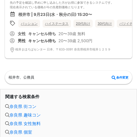
先の予定を確認し早めに申し込みした方がお得に参加できるシステムです。
現在表示されている価格が今の先着割価格となります。
=========================
桜井市 | 9月23日(水・秋分の日) 15:20〜
【パーティ内容】
★連絡先交換率80％以上確定★
パッション
ハイステータス
20代向け
30代向け
バツイチ・
大人の恋活パーティ
最近出会いがない・・結婚まではまだ考えていないけど・・
女性
キャンセル待ち
20〜39歳
無料
まずは知り合ってからと考える方って意外と多いです。
カップリング茶話会とは婚活パーティのように数組だけがカップルになり後は残
男性
キャンセル待ち
20〜39歳
2,500円
念・・
というのではなく参加者全員にチャンスがあります。
桜井まほろばセンター 日本、〒633-0091 奈良県桜井市桜井１２５９
１対１のフリートークタイム～中間印象カード
そして大好評の封筒を使ってのメルアド交換により
毎回なんと8割以上の方がメルアド交換できてます。
パーティ後お食事等行かれる方も多いようです。
貴方も参加してみませんか？
=========================
桜井市、公務員
条件変更
パッションのパーティーは男性90％以上/女性70％以上が1人参加です。
お一人様でも安心してご参加下さい。
出会いはまずは行動から！パッションのパーティで理想のお相手探しはいかがで
すか?
関連する検索条件
スタッフが全力であなたの婚活をサポートさせて頂きます。
■パーティ中止判断タイミング
奈良県 街コン
開催前日の23:00までに最少催行人数男性2名対女性2名に満たない場合
但し、当日で急なキャンセルががあった場合には当日中止になる事もあります。
奈良県 趣味コン
奈良県 女性無料
奈良県 個室