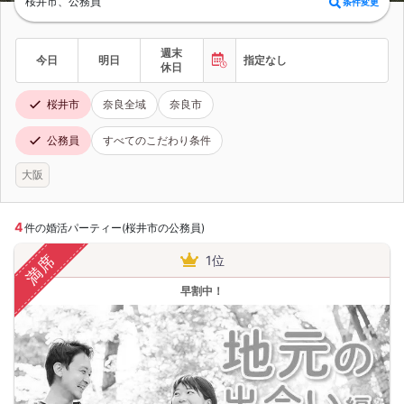
桜井市、公務員
条件変更
週末
今日
明日
指定なし
休日
桜井市
奈良全域
奈良市
公務員
すべてのこだわり条件
大阪
4
件の婚活パーティー(桜井市の公務員)
満席
1位
早割中！