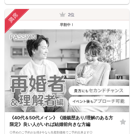
お一人様でも安心してご参加下さい。
出会いはまずは行動から！パッションのパーティで理想のお相手探しはいかがで
すか?
満席
2位
スタッフが全力であなたの婚活をサポートさせて頂きます。
■パーティ中止判断タイミング
早割中！
開催前日の23:00までに最少催行人数男性2名対女性2名に満たない場合
但し、当日で急なキャンセルががあった場合には当日中止になる事もあります。
《40代＆50代メイン》《婚姻歴あり/理解のある方
限定》良い人がいれば結婚前向きな方編
◎早めのご予約がお得♪今なら先着割価格でご予約出来ます◎