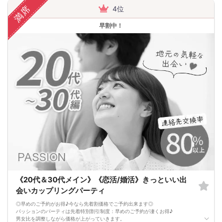
お一人様でも安心してご参加下さい。
満席
4位
出会いはまずは行動から！パッションのパーティで理想のお相手探しはいかがで
すか?
早割中！
スタッフが全力であなたの婚活をサポートさせて頂きます。
■パーティ中止判断タイミング
開催前日の23:00までに最少催行人数男性2名対女性2名に満たない場合
但し、当日で急なキャンセルががあった場合には当日中止になる事もあります。
《20代＆30代メイン》《恋活/婚活》きっといい出
会いカップリングパーティ
◎早めのご予約がお得♪今なら先着割価格でご予約出来ます◎
パッションのパーティは先着特別割引制度：早めのご予約が凄くお得♪
男女比を調整しながら価格が上がっていきます。