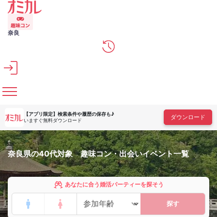
メインコンテンツへスキップ
奈良
【アプリ限定】
検索条件や履歴の保存も♪
ダウンロード
いますぐ無料ダウンロード
奈良県の40代対象 趣味コン・出会いイベント一覧
あなたに合う婚活パーティーを探そう
探す