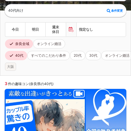
40代向け
条件変更
週末
今日
明日
指定なし
休日
奈良全域
オンライン婚活
40代
すべてのこだわり条件
20代
30代
オンライン婚活
大阪
3
件の趣味コン(奈良県の40代)