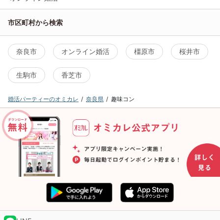
市区町村から検索
奈良市
オンライン婚活
橿原市
桜井市
生駒市
香芝市
婚活パーティーのオミカレ
奈良県
趣味コン