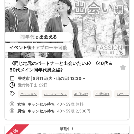
《同じ地元のパートナーと出会いたい♪》《40代＆
50代メイン同年代男女編》
香芝市 | 8月11日(火・山の日) 13:30〜
受付終了まで2日
パッション
ハイステータス
40代向け
50代向け
バツイチ・
女性
キャンセル待ち
40〜59歳
無料
男性
キャンセル待ち
40〜59歳
2,500円
早割中！
満席