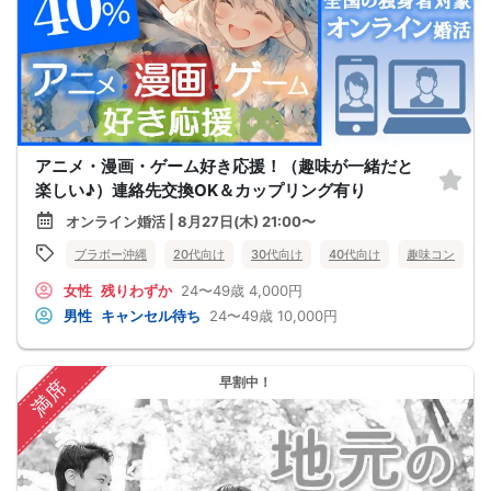
アニメ・漫画・ゲーム好き応援！（趣味が一緒だと
楽しい♪）連絡先交換OK＆カップリング有り
オンライン婚活 | 8月27日(木) 21:00〜
ブラボー沖縄
20代向け
30代向け
40代向け
趣味コン
女性
残りわずか
24〜49歳
4,000円
男性
キャンセル待ち
24〜49歳
10,000円
早割中！
満席