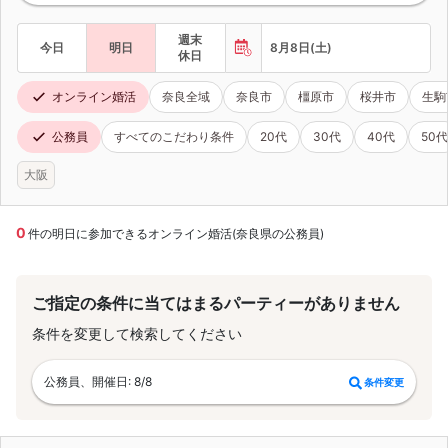
週末
今日
明日
8月8日(土)
休日
オンライン婚活
奈良全域
奈良市
橿原市
桜井市
生駒
公務員
すべてのこだわり条件
20代
30代
40代
50代
大阪
0
件の明日に参加できるオンライン婚活(奈良県の公務員)
ご指定の条件に当てはまるパーティーがありません
条件を変更して検索してください
公務員、開催日: 8/8
条件変更