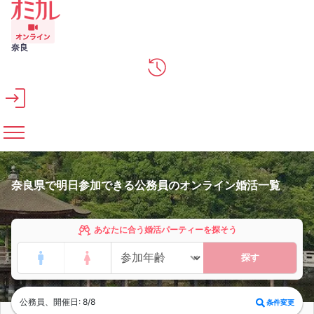
メインコンテンツへスキップ
奈良
奈良県で明日参加できる公務員のオンライン婚活一覧
あなたに合う婚活パーティーを探そう
探す
公務員、開催日: 8/8
条件変更