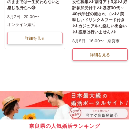
のままでは一生変わらないと
女性募集♪♪ 割引アト3席♪♪ 好
感じる男性へ㉙
評参加受付中♪♪ ほぼ30代～
40代半ばの癒されコン♪♪ 美
8月7日
20:00〜
味しいドリンク＆フード付き
オンライン婚活
♪♪ カジュアルな楽しい出会い
♪♪ 投票は行いません♪♪
詳細を見る
8月8日
16:00〜
奈良市
詳細を見る
奈良県の人気婚活ランキング