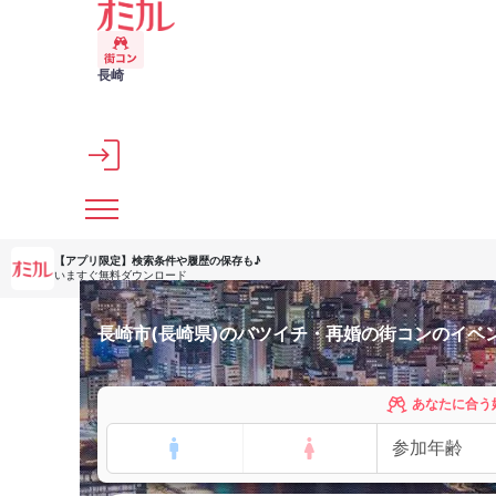
メインコンテンツへスキップ
長崎
【アプリ限定】
検索条件や履歴の保存も♪
いますぐ無料ダウンロード
長崎市(長崎県)のバツイチ・再婚の街コンのイベ
あなたに合う