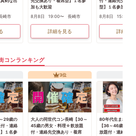
～真剣な出
先交換あり・着席型】１名参
付・連絡先交換あ
加も大歓迎
型】１名参加OK
長崎市
8月8日
19:00〜
長崎市
8月8日
15:30〜
る
詳細を見る
詳細を見
街コンランキング
3位
4位
～29歳の
大人の同世代コン長崎【30～
80年代生まれ限定
題付・連絡
45歳の男女・料理☆飲放題
【36～46歳の男
型】１名参
付・連絡先交換あり・着席
放題付・連絡先交