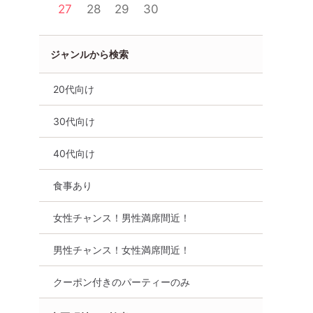
27
28
29
30
ジャンルから検索
20代向け
30代向け
40代向け
食事あり
女性チャンス！男性満席間近！
男性チャンス！女性満席間近！
クーポン付きのパーティーのみ
崎【30～
80年代生まれ限定コン長崎
30代メインコン長
☆飲放題
【36～46歳の男女・料理☆飲
42歳の男女・料