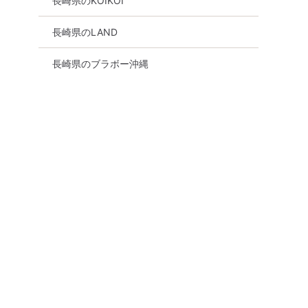
長崎県のKOIKOI
型】１名参加OK
名参加OK
長崎市
8月15日
15:30〜
長崎市
8月22日
19:00〜
長崎県のLAND
る
詳細を見る
詳細を
長崎県のブラボー沖縄