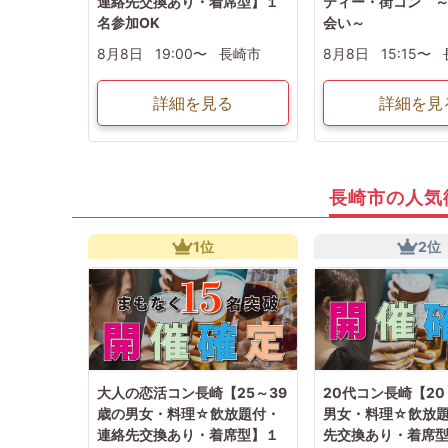
連絡先交換あり・着席型】１
ティー・街コン 
名参加OK
会い～
8月8日
19:00〜
長崎市
8月8日
15:15〜
詳細を見る
詳細を見
長崎市の人気
1位
2位
大人の恋活コン長崎【25～39
20代コン長崎【20
歳の男女・料理☆飲放題付・
男女・料理☆飲放
連絡先交換あり・着席型】１
先交換あり・着席