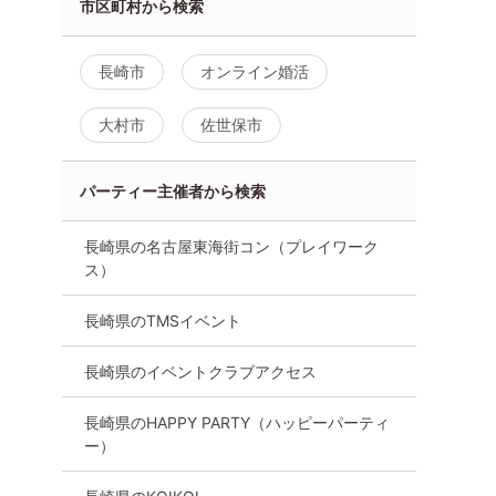
り・着席
放題付・連絡先交換有・着席
付・連絡先交換あ
市区町村から検索
型】１名参加OK
型】１名参加OK
長崎市
8月22日
15:30〜
長崎市
8月15日
15:30〜
長崎市
オンライン婚活
る
詳細を見る
詳細を
大村市
佐世保市
パーティー主催者から検索
長崎県の名古屋東海街コン（プレイワーク
ス）
5位
6位
長崎県のTMSイベント
長崎県のイベントクラブアクセス
長崎県のHAPPY PARTY（ハッピーパーティ
コン長崎
30代メインコン長崎【27～
大人の恋活コン長崎
ー）
女・料理☆飲
42歳の男女・料理☆飲放題
歳の男女・料理☆
換有・着席
付・連絡先交換あり・着席
連絡先交換あり・