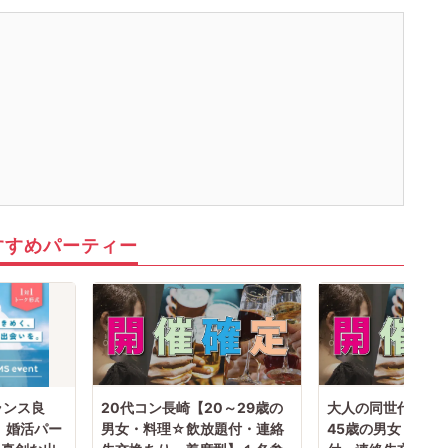
すすめパーティー
ランス良
20代コン長崎【20～29歳の
大人の同世代コン長
編】婚活パー
男女・料理☆飲放題付・連絡
45歳の男女・料理