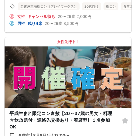
名古屋東海街コン（プレイワークス）
20代向け
街コン
食事あ
女性
キャンセル待ち
20〜29歳
2,000円
男性
残り4席
20〜29歳
8,500円
女性先行中！
平成生まれ限定コン倉敷【20～37歳の男女・料理
☆飲放題付・連絡先交換あり・着席型】１名参加
OK
倉敷市 | 8月8日(土) 17:00〜