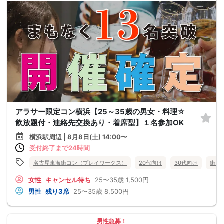
アラサー限定コン横浜【25～35歳の男女・料理☆
飲放題付・連絡先交換あり・着席型】１名参加OK
横浜駅周辺 | 8月8日(土) 14:00〜
受付終了まで24時間
名古屋東海街コン（プレイワークス）
20代向け
30代向け
街コ
女性
キャンセル待ち
25〜35歳
1,500円
男性
残り3席
25〜35歳
8,500円
男性急募！