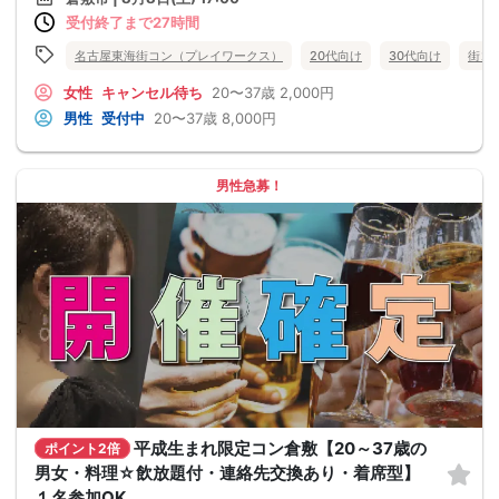
受付終了まで27時間
名古屋東海街コン（プレイワークス）
20代向け
30代向け
街コ
女性
キャンセル待ち
20〜37歳
2,000円
男性
受付中
20〜37歳
8,000円
男性急募！
平成生まれ限定コン倉敷【20～37歳の
ポイント2倍
男女・料理☆飲放題付・連絡先交換あり・着席型】
１名参加OK