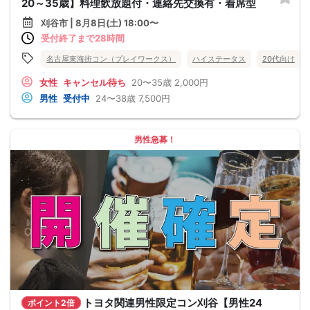
20～35歳】料理飲放題付・連絡先交換有・着席型
刈谷市 | 8月8日(土) 18:00〜
受付終了まで28時間
名古屋東海街コン（プレイワークス）
ハイステータス
20代向け
女性
キャンセル待ち
20〜35歳
2,000円
男性
受付中
24〜38歳
7,500円
男性急募！
トヨタ関連男性限定コン刈谷【男性24
ポイント2倍