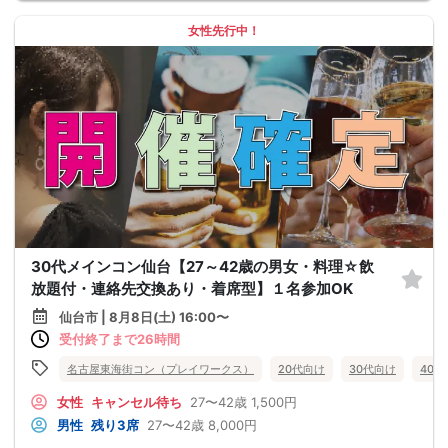
女性先行中！
30代メインコン仙台【27～42歳の男女・料理☆飲
放題付・連絡先交換あり・着席型】１名参加OK
仙台市 | 8月8日(土) 16:00〜
受付終了まで26時間
名古屋東海街コン（プレイワークス）
20代向け
30代向け
40
女性
キャンセル待ち
27〜42歳
1,500円
男性
残り3席
27〜42歳
8,000円