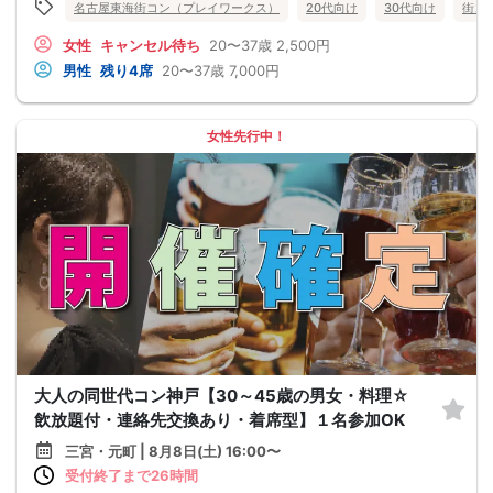
名古屋東海街コン（プレイワークス）
20代向け
30代向け
街コ
女性
キャンセル待ち
20〜37歳
2,500円
男性
残り4席
20〜37歳
7,000円
女性先行中！
大人の同世代コン神戸【30～45歳の男女・料理☆
飲放題付・連絡先交換あり・着席型】１名参加OK
三宮・元町 | 8月8日(土) 16:00〜
受付終了まで26時間