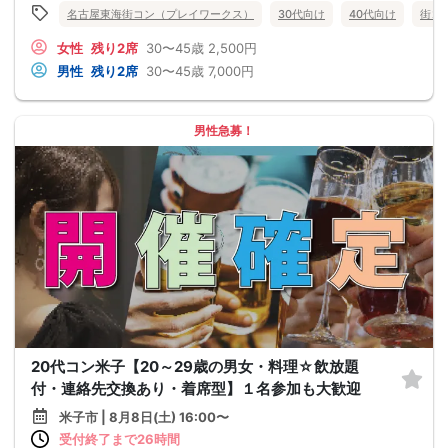
名古屋東海街コン（プレイワークス）
30代向け
40代向け
街コ
女性
残り2席
30〜45歳
2,500円
男性
残り2席
30〜45歳
7,000円
男性急募！
20代コン米子【20～29歳の男女・料理☆飲放題
付・連絡先交換あり・着席型】１名参加も大歓迎
米子市 | 8月8日(土) 16:00〜
受付終了まで26時間