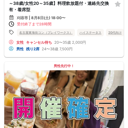
～38歳/女性20～35歳】料理飲放題付・連絡先交換
有・着席型
刈谷市 | 8月8日(土) 18:00〜
受付終了まで28時間
名古屋東海街コン（プレイワークス）
ハイステータス
20代向け
女性
キャンセル待ち
20〜35歳
2,000円
男性
残り2席
24〜38歳
7,500円
男性先行中！