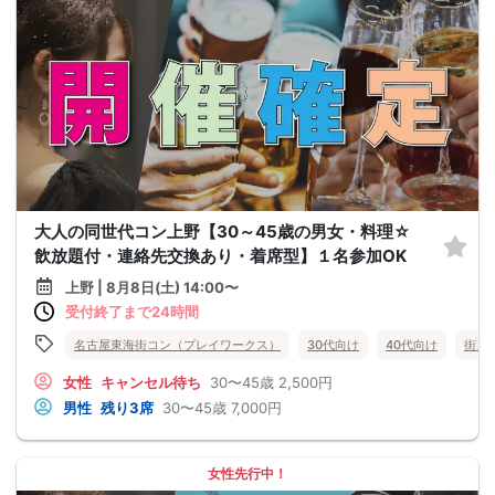
大人の同世代コン上野【30～45歳の男女・料理☆
飲放題付・連絡先交換あり・着席型】１名参加OK
上野 | 8月8日(土) 14:00〜
受付終了まで24時間
名古屋東海街コン（プレイワークス）
30代向け
40代向け
街コ
女性
キャンセル待ち
30〜45歳
2,500円
男性
残り3席
30〜45歳
7,000円
女性先行中！