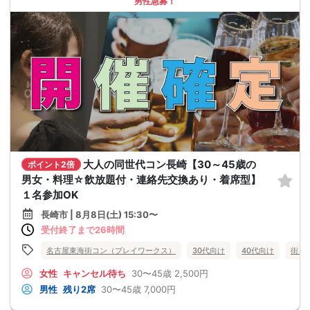
男性急募！
大人の同世代コン長崎【30～45歳の
ポイント2倍
男女・料理☆飲放題付・連絡先交換あり・着席型】
１名参加OK
長崎市 | 8月8日(土) 15:30〜
受付終了まで26時間
名古屋東海街コン（プレイワークス）
30代向け
40代向け
街コ
女性
キャンセル待ち
30〜45歳
2,500円
男性
残り2席
30〜45歳
7,000円