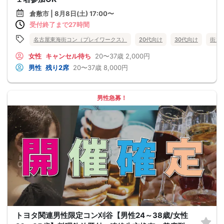
倉敷市 | 8月8日(土) 17:00〜
受付終了まで27時間
名古屋東海街コン（プレイワークス）
20代向け
30代向け
街コ
女性
キャンセル待ち
20〜37歳
2,000円
男性
残り2席
20〜37歳
8,000円
男性急募！
トヨタ関連男性限定コン刈谷【男性24～38歳/女性