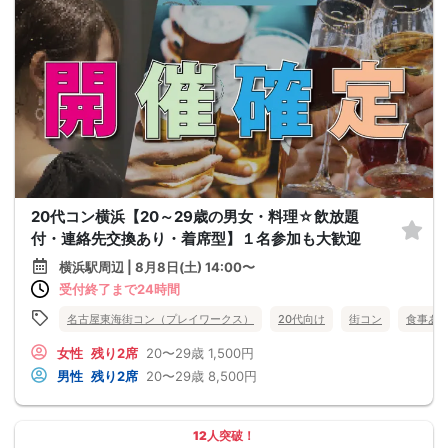
20代コン横浜【20～29歳の男女・料理☆飲放題
付・連絡先交換あり・着席型】１名参加も大歓迎
横浜駅周辺 | 8月8日(土) 14:00〜
受付終了まで24時間
名古屋東海街コン（プレイワークス）
20代向け
街コン
食事あ
女性
残り2席
20〜29歳
1,500円
男性
残り2席
20〜29歳
8,500円
12人突破！