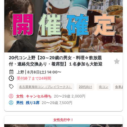
20代コン上野【20～29歳の男女・料理☆飲放題
付・連絡先交換あり・着席型】１名参加も大歓迎
上野 | 8月8日(土) 14:00〜
受付終了まで24時間
名古屋東海街コン（プレイワークス）
20代向け
街コン
食事あ
女性
キャンセル待ち
20〜29歳
2,000円
男性
残り3席
20〜29歳
7,500円
女性先行中！