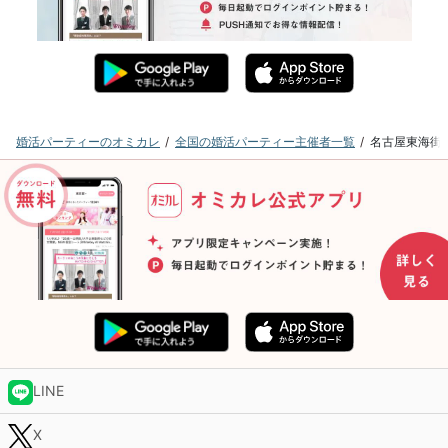
婚活パーティーのオミカレ
全国の婚活パーティー主催者一覧
名古屋東海街
LINE
X