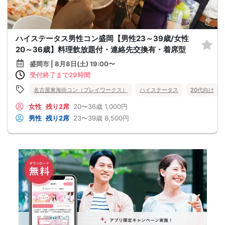
ハイステータス男性コン盛岡【男性23～39歳/女性
20～36歳】料理飲放題付・連絡先交換有・着席型
盛岡市 | 8月8日(土) 19:00〜
受付終了まで29時間
名古屋東海街コン（プレイワークス）
ハイステータス
20代向け
女性
残り2席
20〜36歳
1,000円
男性
残り2席
23〜39歳
8,500円