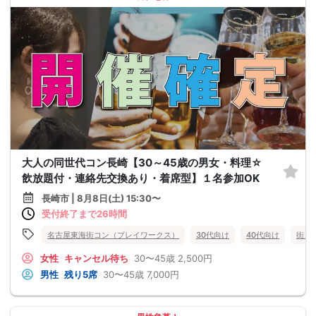
大人の同世代コン長崎【30～45歳の男女・料理☆
飲放題付・連絡先交換あり・着席型】１名参加OK
長崎市 | 8月8日(土) 15:30〜
受付終了まで26時間
名古屋東海街コン（プレイワークス）
30代向け
40代向け
街コ
女性
キャンセル待ち
30〜45歳
2,500円
男性
残り5席
30〜45歳
7,000円