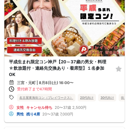
平成生まれ限定コン神戸【20～37歳の男女・料理
☆飲放題付・連絡先交換あり・着席型】１名参加
OK
三宮・元町 | 8月8日(土) 16:00〜
受付終了まで47時間
名古屋東海街コン（プレイワークス）
20代向け
30代向け
街コ
女性
キャンセル待ち
20〜37歳
2,500円
男性
残り4席
20〜37歳
7,000円