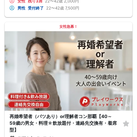
女性
残り3席
22〜42歳
2,000円
男性
受付終了
22〜42歳
7,500円
女性急募！
再婚希望者（バツあり）or理解者コン那覇【40～
59歳の男女・料理☆飲放題付・連絡先交換有・着席
型】