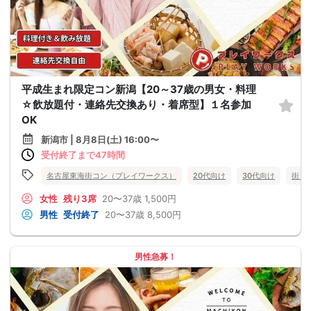
平成生まれ限定コン新潟【20～37歳の男女・料理
☆飲放題付・連絡先交換あり・着席型】１名参加
OK
新潟市 | 8月8日(土) 16:00〜
受付終了まで47時間
名古屋東海街コン（プレイワークス）
20代向け
30代向け
街コ
女性
残り3席
20〜37歳
1,500円
男性
受付終了
20〜37歳
8,500円
男性急募！