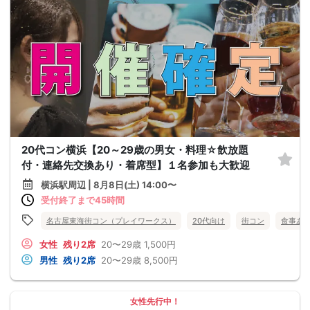
20代コン横浜【20～29歳の男女・料理☆飲放題
付・連絡先交換あり・着席型】１名参加も大歓迎
横浜駅周辺 | 8月8日(土) 14:00〜
受付終了まで45時間
名古屋東海街コン（プレイワークス）
20代向け
街コン
食事あ
女性
残り2席
20〜29歳
1,500円
男性
残り2席
20〜29歳
8,500円
女性先行中！