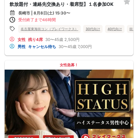
飲放題付・連絡先交換あり・着席型】１名参加OK
長崎市 | 8月8日(土) 15:30〜
受付終了まで46時間
名古屋東海街コン（プレイワークス）
30代向け
40代向け
街コ
女性
残り4席
30〜45歳
2,500円
男性
キャンセル待ち
30〜45歳
7,000円
女性急募！