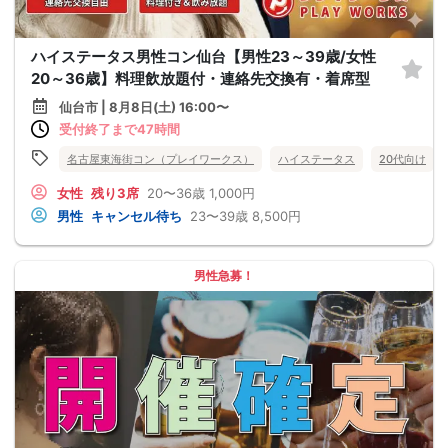
ハイステータス男性コン仙台【男性23～39歳/女性
20～36歳】料理飲放題付・連絡先交換有・着席型
仙台市 | 8月8日(土) 16:00〜
受付終了まで47時間
名古屋東海街コン（プレイワークス）
ハイステータス
20代向け
女性
残り3席
20〜36歳
1,000円
男性
キャンセル待ち
23〜39歳
8,500円
男性急募！