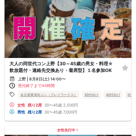
大人の同世代コン上野【30～45歳の男女・料理☆
飲放題付・連絡先交換あり・着席型】１名参加OK
上野 | 8月8日(土) 14:00〜
受付終了まで45時間
名古屋東海街コン（プレイワークス）
30代向け
40代向け
街コ
女性
残り2席
30〜45歳
2,500円
男性
残り2席
30〜45歳
7,000円
女性先行中！