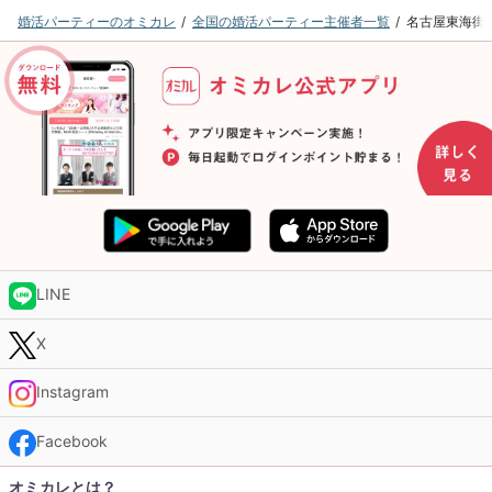
婚活パーティーのオミカレ
全国の婚活パーティー主催者一覧
名古屋東海街
LINE
X
Instagram
Facebook
オミカレとは？