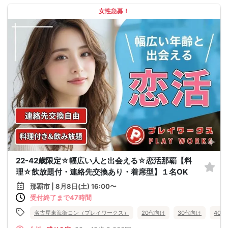
女性急募！
22-42歳限定☆幅広い人と出会える☆恋活那覇【料
理☆飲放題付・連絡先交換あり・着席型】１名OK
那覇市 | 8月8日(土) 16:00〜
受付終了まで47時間
名古屋東海街コン（プレイワークス）
20代向け
30代向け
40