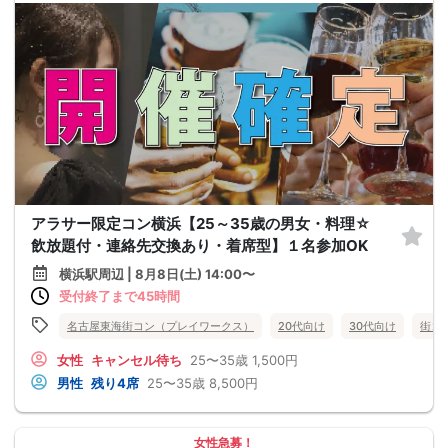
アラサー限定コン横浜【25～35歳の男女・料理☆
飲放題付・連絡先交換あり・着席型】１名参加OK
横浜駅周辺 | 8月8日(土) 14:00〜
受付終了まで45時間
名古屋東海街コン（プレイワークス）
20代向け
30代向け
街コ
女性
キャンセル待ち
25〜35歳
1,500円
男性
残り4席
25〜35歳
8,500円
女性急募！