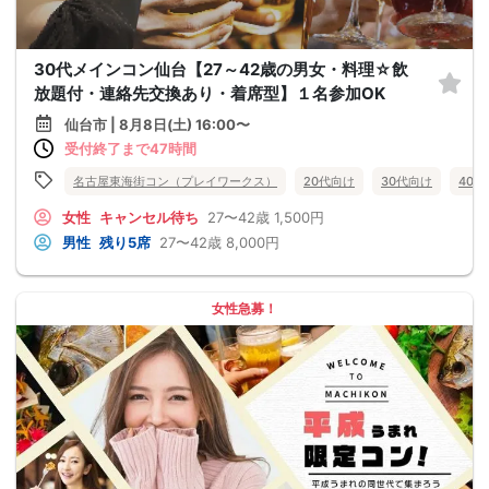
30代メインコン仙台【27～42歳の男女・料理☆飲
放題付・連絡先交換あり・着席型】１名参加OK
仙台市 | 8月8日(土) 16:00〜
受付終了まで47時間
名古屋東海街コン（プレイワークス）
20代向け
30代向け
40
女性
キャンセル待ち
27〜42歳
1,500円
男性
残り5席
27〜42歳
8,000円
女性急募！