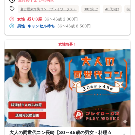
名古屋東海街コン（プレイワークス）
30代向け
40代向け
街コ
女性
残り3席
36〜46歳
2,000円
男性
キャンセル待ち
36〜46歳
8,500円
女性急募！
大人の同世代コン長崎【30～45歳の男女・料理☆