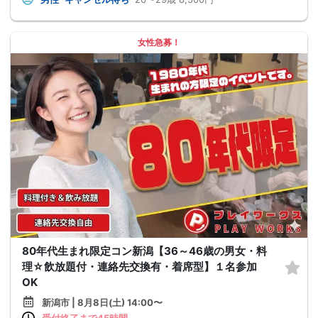
女性急募！
80年代生まれ限定コン新潟【36～46歳の男女・料
理☆飲放題付・連絡先交換有・着席型】１名参加
OK
新潟市 | 8月8日(土) 14:00〜
受付終了まで45時間