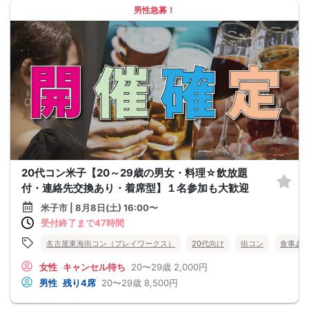
男性急募！
20代コン米子【20～29歳の男女・料理☆飲放題
付・連絡先交換あり・着席型】１名参加も大歓迎
米子市 | 8月8日(土) 16:00〜
受付終了まで47時間
名古屋東海街コン（プレイワークス）
20代向け
街コン
食事あ
女性
キャンセル待ち
20〜29歳
2,000円
男性
残り4席
20〜29歳
8,500円