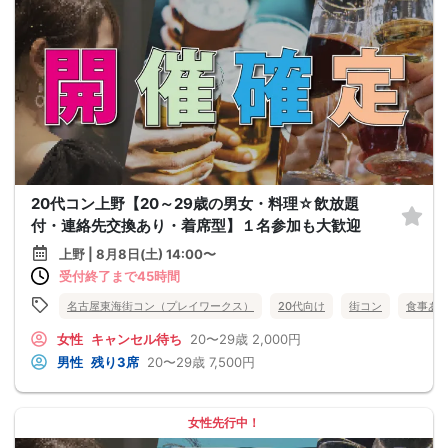
20代コン上野【20～29歳の男女・料理☆飲放題
付・連絡先交換あり・着席型】１名参加も大歓迎
上野 | 8月8日(土) 14:00〜
受付終了まで45時間
名古屋東海街コン（プレイワークス）
20代向け
街コン
食事あ
女性
キャンセル待ち
20〜29歳
2,000円
男性
残り3席
20〜29歳
7,500円
女性先行中！