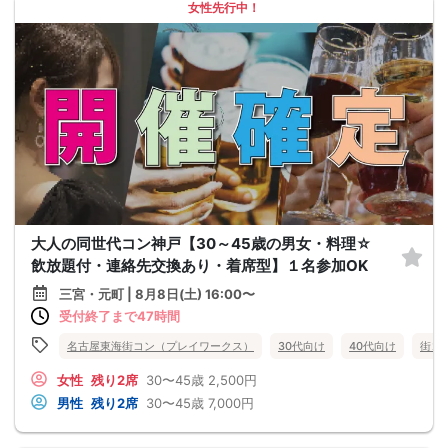
女性先行中！
大人の同世代コン神戸【30～45歳の男女・料理☆
飲放題付・連絡先交換あり・着席型】１名参加OK
三宮・元町 | 8月8日(土) 16:00〜
受付終了まで47時間
名古屋東海街コン（プレイワークス）
30代向け
40代向け
街コ
女性
残り2席
30〜45歳
2,500円
男性
残り2席
30〜45歳
7,000円