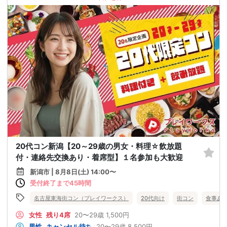
20代コン新潟【20～29歳の男女・料理☆飲放題
付・連絡先交換あり・着席型】１名参加も大歓迎
新潟市 | 8月8日(土) 14:00〜
受付終了まで45時間
名古屋東海街コン（プレイワークス）
20代向け
街コン
食事あ
女性
残り4席
20〜29歳
1,500円
男性
キャンセル待ち
20〜29歳
8,500円