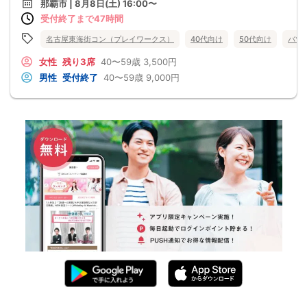
那覇市 | 8月8日(土) 16:00〜
受付終了まで47時間
名古屋東海街コン（プレイワークス）
40代向け
50代向け
バツ
女性
残り3席
40〜59歳
3,500円
男性
受付終了
40〜59歳
9,000円