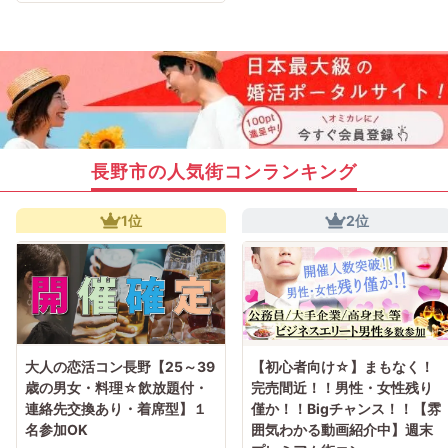
長野市の人気街コンランキング
1位
2位
大人の恋活コン長野【25～39
【初心者向け☆】まもなく！
歳の男女・料理☆飲放題付・
完売間近！！男性・女性残り
連絡先交換あり・着席型】１
僅か！！Bigチャンス！！【雰
名参加OK
囲気わかる動画紹介中】週末