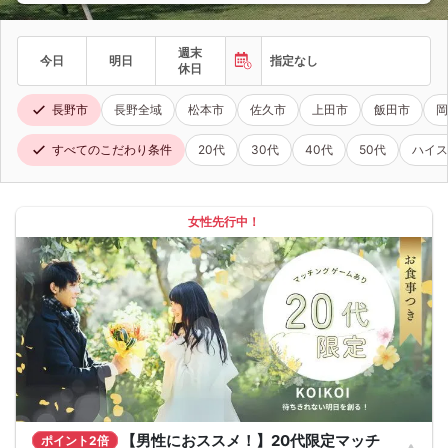
週末
今日
明日
指定なし
休日
長野市
長野全域
松本市
佐久市
上田市
飯田市
岡
すべてのこだわり条件
20代
30代
40代
50代
ハイス
女性先行中！
【男性におススメ！】20代限定マッチ
ポイント2倍