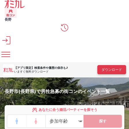
メインコンテンツへスキップ
長野
【アプリ限定】
検索条件や履歴の保存も♪
ダウンロード
いますぐ無料ダウンロード
長野市(長野県)で男性急募の街コンのイベント一覧
あなたに合う婚活パーティーを探そう
探す