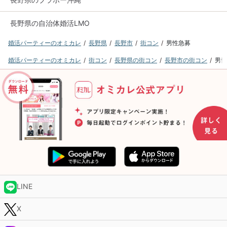
長野県の自治体婚活LMO
婚活パーティーのオミカレ
長野県
長野市
街コン
男性急募
婚活パーティーのオミカレ
街コン
長野県の街コン
長野市の街コン
男性
LINE
X