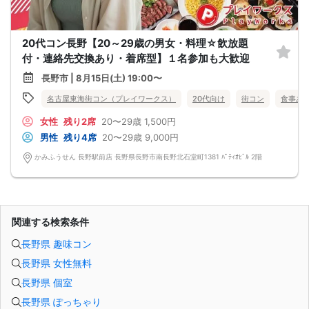
20代コン長野【20～29歳の男女・料理☆飲放題
付・連絡先交換あり・着席型】１名参加も大歓迎
長野市 | 8月15日(土) 19:00〜
名古屋東海街コン（プレイワークス）
20代向け
街コン
食事あ
女性
残り2席
20〜29歳
1,500円
男性
残り4席
20〜29歳
9,000円
かみふうせん 長野駅前店 長野県長野市南長野北石堂町1381 ﾊﾟﾃｨｵﾋﾞﾙ 2階
関連する検索条件
長野県 趣味コン
長野県 女性無料
長野県 個室
長野県 ぽっちゃり