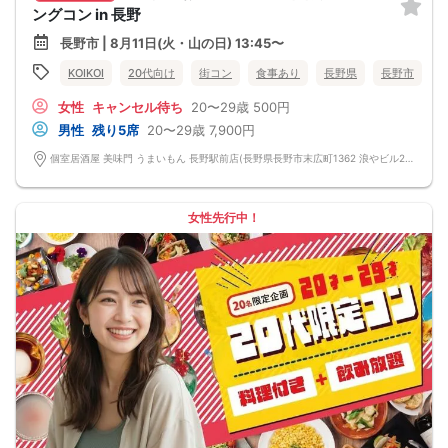
ングコン in 長野
長野市 | 8月11日(火・山の日) 13:45〜
KOIKOI
20代向け
街コン
食事あり
長野県
長野市
女性
キャンセル待ち
20〜29歳
500円
男性
残り5席
20〜29歳
7,900円
個室居酒屋 美味門 うまいもん 長野駅前店(長野県長野市末広町1362 浪やビル2F) 長野県長野市末広町1362 浪やビル2F
女性先行中！