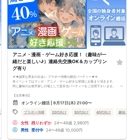
アニメ・漫画・ゲーム好き応援！（趣味が一
緒だと楽しい♪）連絡先交換OK＆カップリン
グ有り
☆★誠実な男女の出会い ブラボー沖縄の婚活パーティー★☆
本イベントではマンガ・アニメ・ゲーム好きな皆様にお集まり頂きます。
同じ趣味のお相手探しの場として是非当パーティーをご活用下さいませ。
【注意事項】
・全国各地に募集しております。お相手の居住地はご自身の居住地と異な
オンライン婚活 | 9月17日(木) 21:00〜
る場合がございます。
・本人様確認書類のご提示をお願いしております。免許証やマイナンバー
味コン
オンライン婚活
ブラボー沖縄
三重県
20代向け
30代向け
40代向け
趣味コン
カード等をご準備下さい。
・確認書類を提示頂けない場合はご参加をお断りする場合も御座いますの
女性
残りわずか
24〜49歳
2,980円
で予めご了承下さいませ。
・終了時刻は目安となります。正確な終了時刻はイベント開始時にスタッ
男性
受付中
24〜49歳
10,000円
フよりご案内いたします。
・直前の申込みや当日のキャンセルにより男女比が偏る可能性がございま