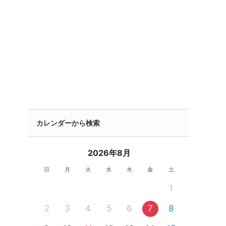
カレンダーから検索
2026年8月
日
月
火
水
木
金
土
1
2
3
4
5
6
7
8