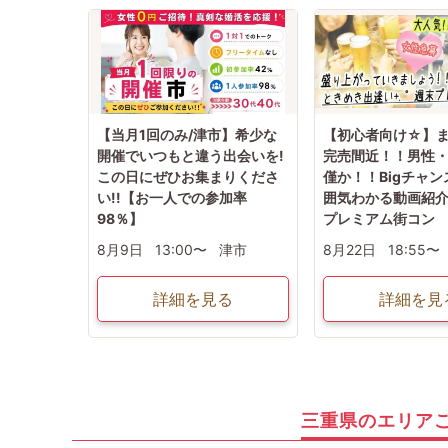
【当月1回のみ/津市】希少な
【初心者向け☆】
開催でいつもと違う出会いを!
完売間近！！男性
この日にぜひお集まりくださ
僅か！！Bigチャ
い!!【お一人での参加率
囲気わかる動画紹
98％】
プレミアム街コン
8月9日
13:00〜
津市
8月22日
18:55〜
詳細を見る
詳細を見
三重県のエリア