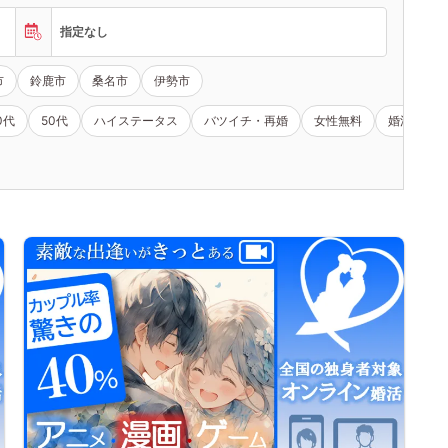
指定なし
市
鈴鹿市
桑名市
伊勢市
0代
50代
ハイステータス
バツイチ・再婚
女性無料
婚活セミナ