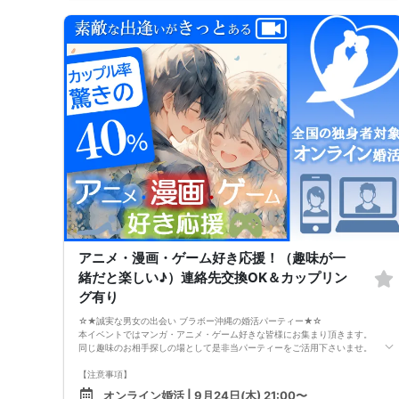
すことをご了承ください。
・最小催行人数 1対1、最大20名（男女比調整のため定員になる前にキャ
ンセル待ちとなる場合がございます）
・イベント開催時刻１時間前迄に最小催行人数に満たない場合は中止のご
連絡を差し上げます。
アニメ・漫画・ゲーム好き応援！（趣味が一
緒だと楽しい♪）連絡先交換OK＆カップリン
グ有り
☆★誠実な男女の出会い ブラボー沖縄の婚活パーティー★☆
本イベントではマンガ・アニメ・ゲーム好きな皆様にお集まり頂きます。
同じ趣味のお相手探しの場として是非当パーティーをご活用下さいませ。
【注意事項】
・全国各地に募集しております。お相手の居住地はご自身の居住地と異な
オンライン婚活 | 9月24日(木) 21:00〜