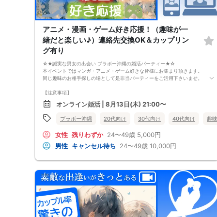
アニメ・漫画・ゲーム好き応援！（趣味が一
緒だと楽しい♪）連絡先交換OK＆カップリン
グ有り
☆★誠実な男女の出会い ブラボー沖縄の婚活パーティー★☆
本イベントではマンガ・アニメ・ゲーム好きな皆様にお集まり頂きます。
同じ趣味のお相手探しの場として是非当パーティーをご活用下さいませ。
【注意事項】
・全国各地に募集しております。お相手の居住地はご自身の居住地と異な
オンライン婚活 | 8月13日(木) 21:00〜
る場合がございます。
・本人様確認書類のご提示をお願いしております。免許証やマイナンバー
ブラボー沖縄
20代向け
30代向け
40代向け
趣
カード等をご準備下さい。
・確認書類を提示頂けない場合はご参加をお断りする場合も御座いますの
女性
残りわずか
24〜49歳
5,000円
で予めご了承下さいませ。
・終了時刻は目安となります。正確な終了時刻はイベント開始時にスタッ
男性
キャンセル待ち
24〜49歳
10,000円
フよりご案内いたします。
・直前の申込みや当日のキャンセルにより男女比が偏る可能性がございま
すことをご了承ください。
・最小催行人数 1対1、最大20名（男女比調整のため定員になる前にキャ
ンセル待ちとなる場合がございます）
・イベント開催時刻１時間前迄に最小催行人数に満たない場合は中止のご
連絡を差し上げます。