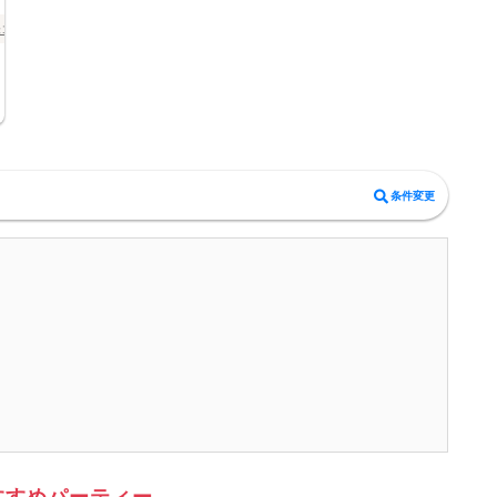
味コン
オンライン婚活
三重県
条件変更
すすめパーティー