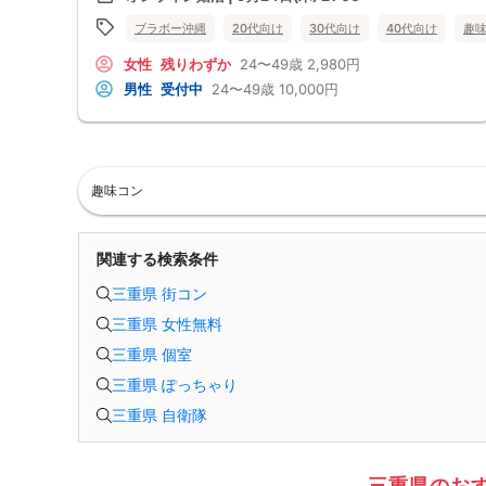
る場合がございます。
・本人様確認書類のご提示をお願いしております。免許証やマイナンバー
ブラボー沖縄
20代向け
30代向け
40代向け
趣
カード等をご準備下さい。
・確認書類を提示頂けない場合はご参加をお断りする場合も御座いますの
女性
残りわずか
24〜49歳
2,980円
で予めご了承下さいませ。
・終了時刻は目安となります。正確な終了時刻はイベント開始時にスタッ
男性
受付中
24〜49歳
10,000円
フよりご案内いたします。
・直前の申込みや当日のキャンセルにより男女比が偏る可能性がございま
すことをご了承ください。
・最小催行人数 1対1、最大20名（男女比調整のため定員になる前にキャ
ンセル待ちとなる場合がございます）
・イベント開催時刻１時間前迄に最小催行人数に満たない場合は中止のご
趣味コン
連絡を差し上げます。
関連する検索条件
三重県 街コン
三重県 女性無料
三重県 個室
三重県 ぽっちゃり
三重県 自衛隊
三重県のお