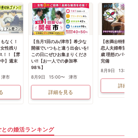
まもなく！
【当月1回のみ/津市】希少な
【㊚満㊛特割残1
・女性残り
開催でいつもと違う出会いを!
恋人夫婦希望の方！
ンス！！【雰
この日にぜひお集まりくださ
歳 理想のパートナ
介中】週末
い!!【お一人での参加率
完備
98％】
8月9日
13:30〜
津市
8月9日
15:00〜
津市
詳細を見
る
詳細を見る
ごとの婚活ランキング