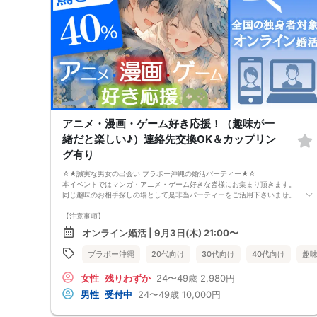
アニメ・漫画・ゲーム好き応援！（趣味が一
緒だと楽しい♪）連絡先交換OK＆カップリン
グ有り
☆★誠実な男女の出会い ブラボー沖縄の婚活パーティー★☆
本イベントではマンガ・アニメ・ゲーム好きな皆様にお集まり頂きます。
同じ趣味のお相手探しの場として是非当パーティーをご活用下さいませ。
【注意事項】
・全国各地に募集しております。お相手の居住地はご自身の居住地と異な
オンライン婚活 | 9月3日(木) 21:00〜
る場合がございます。
・本人様確認書類のご提示をお願いしております。免許証やマイナンバー
ブラボー沖縄
20代向け
30代向け
40代向け
趣
カード等をご準備下さい。
・確認書類を提示頂けない場合はご参加をお断りする場合も御座いますの
女性
残りわずか
24〜49歳
2,980円
で予めご了承下さいませ。
・終了時刻は目安となります。正確な終了時刻はイベント開始時にスタッ
男性
受付中
24〜49歳
10,000円
フよりご案内いたします。
・直前の申込みや当日のキャンセルにより男女比が偏る可能性がございま