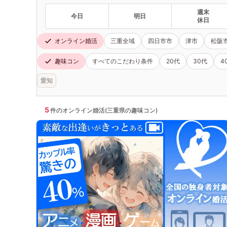
週末
今日
明日
休日
オンライン婚活
三重全域
四日市市
津市
松阪
趣味コン
すべてのこだわり条件
20代
30代
4
愛知
5
件のオンライン婚活(三重県の趣味コン)