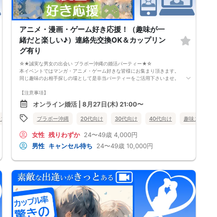
アニメ・漫画・ゲーム好き応援！（趣味が一
緒だと楽しい♪）連絡先交換OK＆カップリン
グ有り
☆★誠実な男女の出会い ブラボー沖縄の婚活パーティー★☆
本イベントではマンガ・アニメ・ゲーム好きな皆様にお集まり頂きます。
同じ趣味のお相手探しの場として是非当パーティーをご活用下さいませ。
【注意事項】
・全国各地に募集しております。お相手の居住地はご自身の居住地と異な
オンライン婚活 | 8月27日(木) 21:00〜
る場合がございます。
・本人様確認書類のご提示をお願いしております。免許証やマイナンバー
味コン
オンライン婚活
ブラボー沖縄
三重県
20代向け
30代向け
40代向け
趣味コン
カード等をご準備下さい。
・確認書類を提示頂けない場合はご参加をお断りする場合も御座いますの
女性
残りわずか
24〜49歳
4,000円
で予めご了承下さいませ。
・終了時刻は目安となります。正確な終了時刻はイベント開始時にスタッ
男性
キャンセル待ち
24〜49歳
10,000円
フよりご案内いたします。
・直前の申込みや当日のキャンセルにより男女比が偏る可能性がございま
すことをご了承ください。
・最小催行人数 1対1、最大20名（男女比調整のため定員になる前にキャ
ンセル待ちとなる場合がございます）
・イベント開催時刻１時間前迄に最小催行人数に満たない場合は中止のご
連絡を差し上げます。