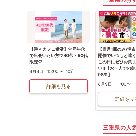
【津☆カフェ婚活】♡同年代
【当月1回のみ/津
で出会いたい方♡40代・50代
開催でいつもと違う
限定♡
この日にぜひお集
い!!【お一人での参
8月8日
15:00〜
津市
98％】
8月9日
11:00〜
詳細を見る
詳細を見
三重県の人