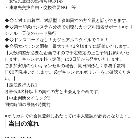
・女性先退出の出待ちNG対応
・連絡先交換自由・交換強要NG 等
◆◇１対１の着席、対話型！参加異性の方全員と話ができます。
◆◇第一印象はシステム分析で明瞭なカップル指名サポート※オリ
ジナル 天使のカード発行
◆◇ドレスコードなし！カジュアルスタイルでＯＫ！
◆◇男女バランス調整 最大でも±3名様までに調整いたします。
【人数調整が必要な企画ですので予定確定の上ご予約お願いいた
します。キャンセル料（定価）は3日前から発生いたします。
ご参加実績のないキャンセルの場合、期日関係なく事務手数料
1100円発生いたします。必ずキャンセルポリシーをご確認くださ
い。】
【最低遂行人数】
各最低3名様以上の異性の方と出会える企画です。
【中止判断タイミング】
開始時間の最低4時間前
※オミカレでの会員登録にあたっては本人確認が必要となります。
当日の流れ