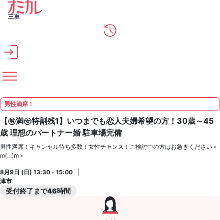
メインコンテンツへスキップ
三重
男性満席！
【㊚満㊛特割残1】いつまでも恋人夫婦希望の方！30歳～45
歳 理想のパートナー婚 駐車場完備
男性満席！キャンセル待ち多数！女性チャンス！ご検討中の方はお急ぎください＜
m(__)m＞
8月9日 (日) 13:30 - 15:00
津市
受付終了まで46時間