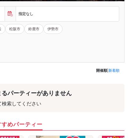
指定なし
活
松阪市
鈴鹿市
伊勢市
開催順
|
新着順
まるパーティーがありません
て検索してください
すすめパーティー