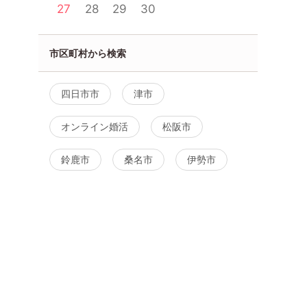
27
28
29
30
市区町村から検索
市】希少な
【㊚満㊛特割残1】いつまでも
【桑名☆カフェ婚
四日市市
津市
出会いを!
恋人夫婦希望の方！30歳～45
代で出会いたい方♡
まりくださ
歳 理想のパートナー婚 駐車場
代♡
参加率
完備
オンライン婚活
松阪市
8月9日
13:30〜
8月9日
13:30〜
津市
津市
鈴鹿市
桑名市
伊勢市
詳細を
詳細を見る
る