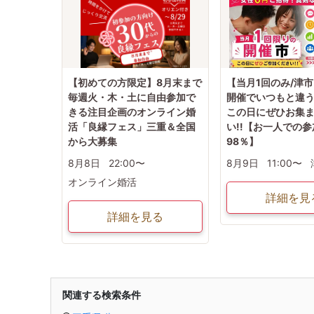
【初めての方限定】8月末まで
【当月1回のみ/津
毎週火・木・土に自由参加で
開催でいつもと違う
きる注目企画のオンライン婚
この日にぜひお集
活「良縁フェス」三重＆全国
い!!【お一人での参
から大募集
98％】
8月8日
22:00〜
8月9日
11:00〜
オンライン婚活
詳細を見
詳細を見る
関連する検索条件