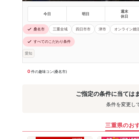
週末
今日
明日
休日
桑名市
三重全域
四日市市
津市
オンライン婚
すべてのこだわり条件
愛知
0
件の趣味コン(桑名市)
ご指定の条件に当ては
条件を変更し
三重県のお