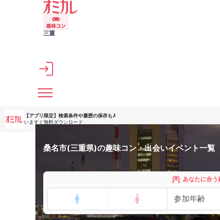
メインコンテンツへスキップ
三重
【アプリ限定】
検索条件や履歴の保存も♪
いますぐ無料ダウンロード
桑名市(三重県)の趣味コン・出会いイベント一覧
あなたに合う