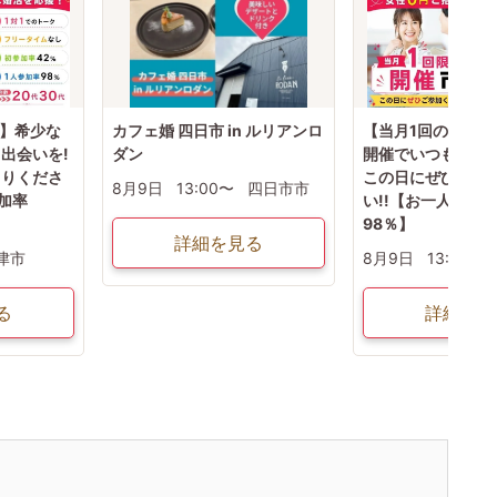
市】希少な
カフェ婚 四日市 in ルリアンロ
【当月1回のみ/津
出会いを!
ダン
開催でいつもと違う
まりくださ
この日にぜひお集
8月9日
13:00〜
四日市市
加率
い!!【お一人での
98％】
詳細を見る
津市
8月9日
13:00〜
る
詳細を見