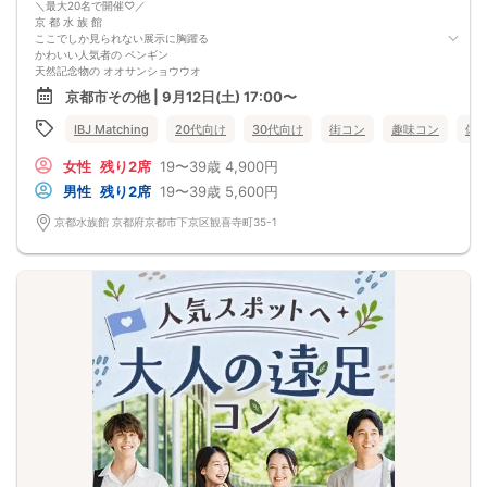
＼最大20名で開催♡／
京 都 水 族 館
ここでしか見られない展示に胸躍る
かわいい人気者の ペンギン
天然記念物の オオサンショウウオ
ソファに座りながらゆったり観察もできる...＆hearts＆＆
京都市その他 | 9月12日(土) 17:00〜
男女混合のグループ行動
生き物がすぐそばにいるから話題にも困りません♡
IBJ Matching
20代向け
30代向け
街コン
趣味コン
体
1人参加や初参加でも打ち解けやすく、
あっという間に楽しいお時間が過ぎてしまう！
女性
残り2席
19〜39歳
4,900円
竜宮城のような美しい夜の水族館で、
素敵な出会いを♡
男性
残り2席
19〜39歳
5,600円
＼さらに嬉しいポイント／
チケット代は参加費に含まれています！
京都水族館 京都府京都市下京区観喜寺町35-1