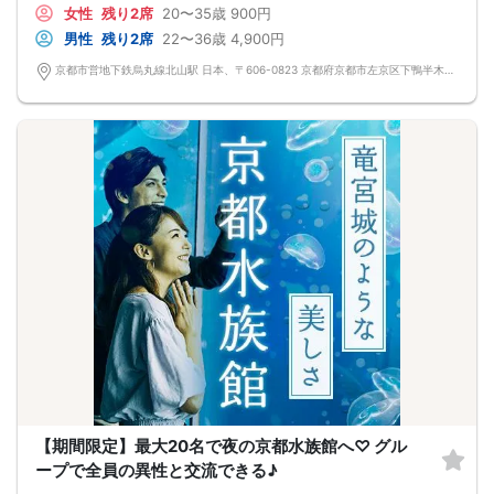
女性
残り2席
20〜35歳
900円
男性
残り2席
22〜36歳
4,900円
京都市営地下鉄烏丸線北山駅 日本、〒606-0823 京都府京都市左京区下鴨半木町北山駅
【期間限定】最大20名で夜の京都水族館へ♡ グル
ープで全員の異性と交流できる♪