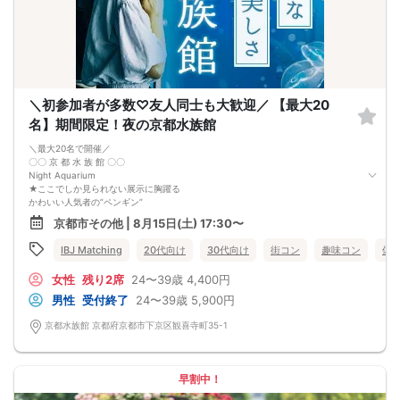
＼初参加者が多数♡友人同士も大歓迎／ 【最大20
名】期間限定！夜の京都水族館
＼最大20名で開催／
〇〇 京 都 水 族 館 〇〇
Night Aquarium
★ここでしか見られない展示に胸躍る
かわいい人気者の”ペンギン”
天然記念物の”オオサンショウウオ”
京都市その他 | 8月15日(土) 17:30〜
ソファに座りながらゆったり観察もできる...♡
★男女混合のグループ行動
IBJ Matching
20代向け
30代向け
街コン
趣味コン
体
生き物がすぐそばにいるから話題にも困りません。
1人参加や初参加でも打ち解けやすく、
女性
残り2席
24〜39歳
4,400円
あっという間に楽しいお時間が過ぎてしまう！
竜宮城のような美しい夜の水族館で、
男性
受付終了
24〜39歳
5,900円
素敵な出会いを♡
京都水族館 京都府京都市下京区観喜寺町35-1
早割中！