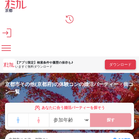
メインコンテンツへスキップ
京都
【アプリ限定】
検索条件や履歴の保存も♪
ダウンロード
いますぐ無料ダウンロード
京都市その他(京都府)の体験コンの婚活パーティー・街コ
ン一覧
あなたに合う婚活パーティーを探そう
探す