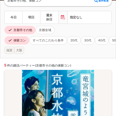
京都市その他、体験コン
条件変更
週末
今日
明日
指定なし
休日
京都市その他
京都全域
体験コン
すべてのこだわり条件
20代
30代
40代
5
滋賀
大阪
5
件の婚活パーティー(京都市その他の体験コン)