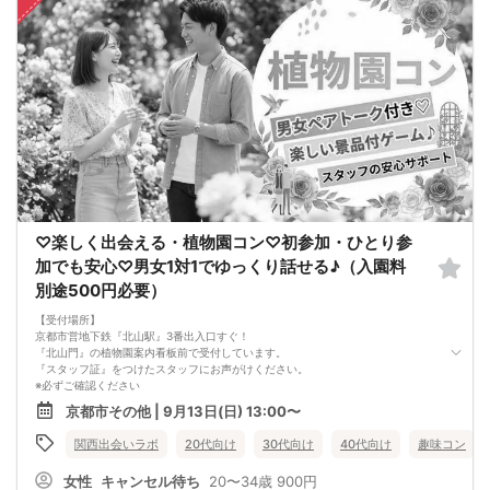
♡楽しく出会える・植物園コン♡初参加・ひとり参
加でも安心♡男女1対1でゆっくり話せる♪（入園料
別途500円必要）
【受付場所】
京都市営地下鉄『北山駅』3番出入口すぐ！
『北山門』の植物園案内看板前で受付しています。
『スタッフ証』をつけたスタッフにお声がけください。
※必ずご確認ください
最少催行人数： 本イベントは、男女それぞれ4名様以上での開催となります。
京都市その他 | 9月13日(日) 13:00〜
イベント中止の場合： 万が一、イベントが中止となる場合は、受付開始の1時間半
前までに、ご登録いただいたメールアドレス宛に中止のご案内をメールにて送付
関西出会いラボ
20代向け
30代向け
40代向け
趣味コン
いたします。お出かけ前に必ずご確認ください。
女性
キャンセル待ち
20〜34歳
900円