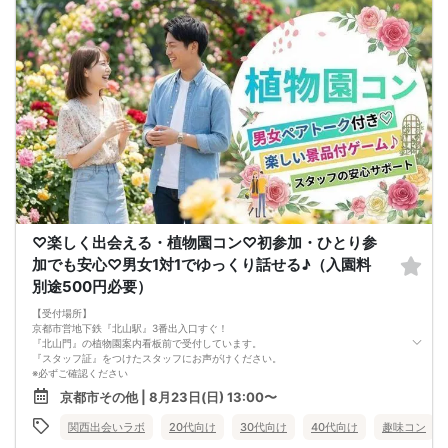
♡楽しく出会える・植物園コン♡初参加・ひとり参
加でも安心♡男女1対1でゆっくり話せる♪（入園料
別途500円必要）
【受付場所】
京都市営地下鉄『北山駅』3番出入口すぐ！
『北山門』の植物園案内看板前で受付しています。
『スタッフ証』をつけたスタッフにお声がけください。
※必ずご確認ください
最少催行人数： 本イベントは、男女それぞれ4名様以上での開催となります。
京都市その他 | 8月23日(日) 13:00〜
イベント中止の場合： 万が一、イベントが中止となる場合は、受付開始の1時間半
前までに、ご登録いただいたメールアドレス宛に中止のご案内をメールにて送付
関西出会いラボ
20代向け
30代向け
40代向け
趣味コン
いたします。お出かけ前に必ずご確認ください。