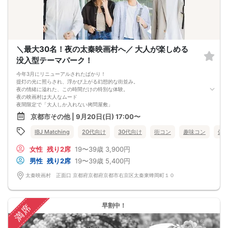
＼最大30名！夜の太秦映画村へ／ 大人が楽しめる
没入型テーマパーク！
今年3月にリニューアルされたばかり！
提灯の光に照らされ、浮かび上がる幻想的な街並み。
夜の情緒に溢れた、この時間だけの特別な体験。
夜の映画村は大人なムード
夜間限定で「大人しか入れない拷問屋敷」
「丁半博打(R₋18)」といった京の町の
京都市その他 | 9月20日(日) 17:00〜
裏側を感じられる体験をご用意。
また、お酒が楽しめるお店もございます♪
IBJ Matching
20代向け
30代向け
街コン
趣味コン
体
※「丁半博打(R₋18)」の体験は抽選になり、
参加整理券が必要です。
女性
残り2席
19〜39歳
3,900円
男女混合のグループで散策
途中グループチェンジを行い、
男性
残り2席
19〜39歳
5,400円
全員の異性とご交流いただけます♪
連絡先交換は自由！
太秦映画村 正面口 京都府京都府京都市右京区太秦東蜂岡町１０
観光気分で素敵な出会いを♡
早割中！
満席