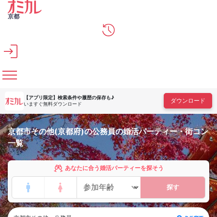
メインコンテンツへスキップ
京都
【アプリ限定】
検索条件や履歴の保存も♪
ダウンロード
いますぐ無料ダウンロード
京都市その他(京都府)の公務員の婚活パーティー・街コン
一覧
あなたに合う婚活パーティーを探そう
探す