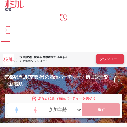
メインコンテンツへスキップ
京都
【アプリ限定】
検索条件や履歴の保存も♪
ダウンロード
いますぐ無料ダウンロード
京都駅周辺(京都府)の婚活パーティー・街コン一覧
（新着順）
あなたに合う婚活パーティーを探そう
探す