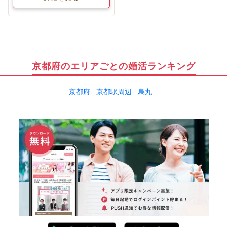
京都府のエリアごとの婚活ランキング
京都府
京都駅周辺
烏丸