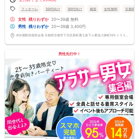
フィオーレ
20代向け
30代向け
個室
女性無料
京都府
女性
残りわずか
20〜39歳
無料
男性
残りわずか
20〜39歳
3,400円
JR京都駅前個室会場 京都府京都市下京区新町通七条下ル東塩小路町593 トラスコクリスタルビル2F（フィオーレJR京都駅前店内）
男性先行中！