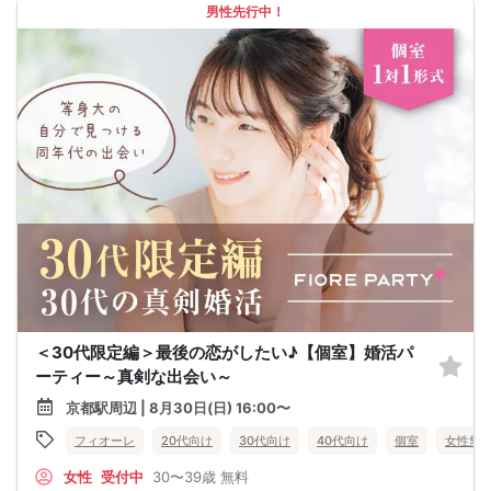
男性先行中！
＜30代限定編＞最後の恋がしたい♪【個室】婚活パ
ーティー～真剣な出会い～
京都駅周辺 | 8月30日(日) 16:00〜
フィオーレ
20代向け
30代向け
40代向け
個室
女性無
女性
受付中
30〜39歳
無料