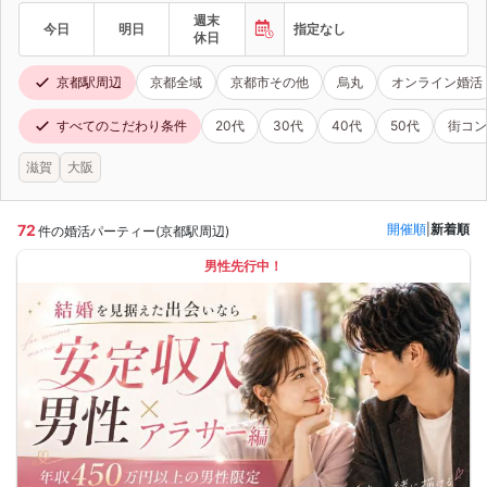
週末
今日
明日
指定なし
休日
京都駅周辺
京都全域
京都市その他
烏丸
オンライン婚活
すべてのこだわり条件
20代
30代
40代
50代
街コン
滋賀
大阪
72
開催順
|
新着順
件の婚活パーティー(京都駅周辺)
男性先行中！