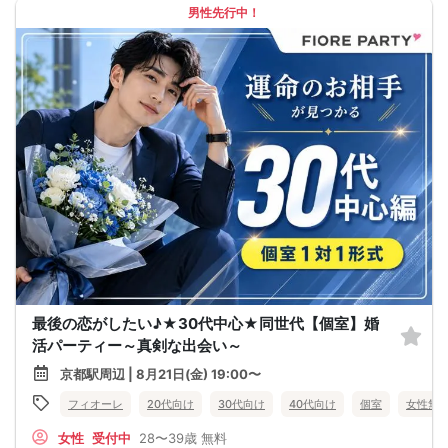
男性先行中！
最後の恋がしたい♪★30代中心★同世代【個室】婚
活パーティー～真剣な出会い～
京都駅周辺 | 8月21日(金) 19:00〜
フィオーレ
20代向け
30代向け
40代向け
個室
女性無
女性
受付中
28〜39歳
無料