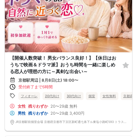
【開催人数突破！ 男女バランス良好！】【休日はお
うちで映画＆ドラマ派】おうち時間を一緒に楽しめ
る恋人が理想の方に～真剣な出会い～
京都駅周辺 | 8月8日(土) 18:00〜
受付終了まで5時間
フィオーレ
20代向け
30代向け
個室
女性無料
京都府
女性
残りわずか
20〜29歳
無料
男性
残りわずか
20〜29歳
3,400円
JR京都駅前個室会場 京都府京都市下京区新町通七条下ル東塩小路町593 トラスコクリスタルビル2F（フィオーレJR京都駅前店内）