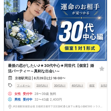
最後の恋がしたい♪★30代中心★同世代【個室】婚
活パーティー～真剣な出会い～
京都駅周辺 | 8月29日(土) 16:00〜
フィオーレ
20代向け
30代向け
40代向け
個室
女性無
女性
受付中
28〜39歳
無料
男性
受付中
32〜43歳
2,400円
JR京都駅前個室会場 京都府京都市下京区新町通七条下ル東塩小路町593 トラスコクリスタルビル2F（フィオーレJR京都駅前店内）