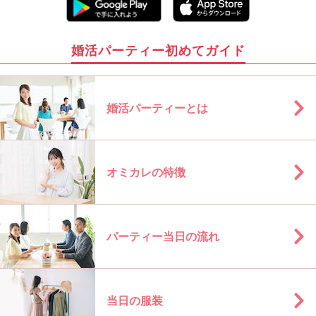
婚活パーティー初めてガイド
婚活パーティーとは
オミカレの特徴
パーティー当日の流れ
当日の服装