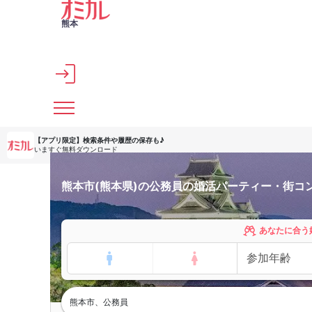
メインコンテンツへスキップ
熊本
【アプリ限定】
検索条件や履歴の保存も♪
いますぐ無料ダウンロード
熊本市(熊本県)の公務員の婚活パーティー・街コ
あなたに合う
熊本市、公務員