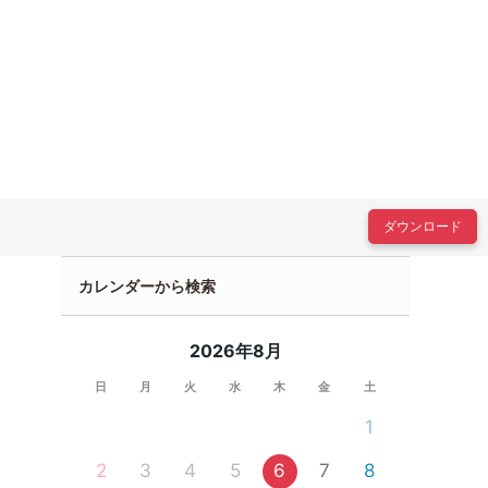
ダウンロード
カレンダーから検索
2026年8月
日
月
火
水
木
金
土
1
2
3
4
5
6
7
8