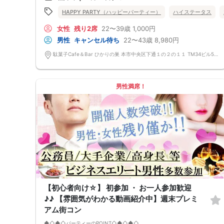
定期的に席替えをして全員の方と交流して頂き、連絡先の交換も自由です
HAPPY PARTY（ハッピーパーティー）
ハイステータス
♪
お一人様も多数参加されておられますので、ご安心してご参加下さい♪
女性
残り2席
22〜39歳
1,000円
【恋人のいる方・事実婚・同棲中・離婚調停中etc.の方はご遠慮下さ
い。】
男性
キャンセル待ち
22〜43歳
8,980円
◇◆◇◆◇◆◇◆◇◆◇◆◇◆◇◆◇◆◇
□受付は開始10分前からとさせて頂きます。
駄菓子Cafe＆Bar ひかりの巣 本市中央区下通１の２の１１ TM34ビル5階ABC号室
□開催店舗様には『街コンで来ました』とお伝えください。受付まで案内
させて頂きます。
□当日現金支払いの方は受付にて参加費をお支払い下さい。
□中止判断タイミング
男性満席！
開催当日13：00までに最少催行人数に満たない場合
または13：00以降にキャンセルにより最少催行人数を下回った場合
は、中止といたします。
□最少催行人数が男性2名・女性2名以上からとなっております。
（男女比の調整を行っておりますが、キャンセル等によって変動がある場
合がございます。原則、男女比に関わらず,最少催行人数を下回った場合
に限り、「中止」及び「返金」させて頂きます。）
【初心者向け☆】 初参加 ・ お一人参加歓迎
♪♪ 【雰囲気がわかる動画紹介中】週末プレミ
アム街コン
◆◇◆◇パーティーのPOINT◇◆◇◆◇