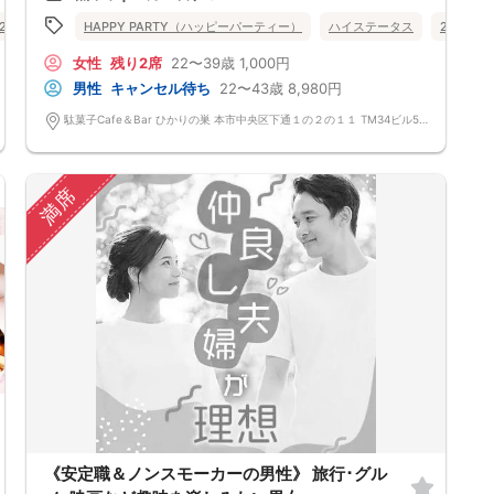
定期的に席替えをして全員の方と交流して頂き、連絡先の交換も自由です
20代向け
30代向け
HAPPY PARTY（ハッピーパーティー）
街コン
公務員
食事あり
ハイステータス
熊本県
熊本市
20代向け
♪
お一人様も多数参加されておられますので、ご安心してご参加下さい♪
女性
残り2席
22〜39歳
1,000円
【恋人のいる方・事実婚・同棲中・離婚調停中etc.の方はご遠慮下さ
い。】
男性
キャンセル待ち
22〜43歳
8,980円
◇◆◇◆◇◆◇◆◇◆◇◆◇◆◇◆◇◆◇
□受付は開始10分前からとさせて頂きます。
駄菓子Cafe＆Bar ひかりの巣 本市中央区下通１の２の１１ TM34ビル5階ABC号室
□開催店舗様には『街コンで来ました』とお伝えください。受付まで案内
させて頂きます。
□当日現金支払いの方は受付にて参加費をお支払い下さい。
□中止判断タイミング
満席
開催当日13：00までに最少催行人数に満たない場合
または13：00以降にキャンセルにより最少催行人数を下回った場合
は、中止といたします。
□最少催行人数が男性2名・女性2名以上からとなっております。
（男女比の調整を行っておりますが、キャンセル等によって変動がある場
合がございます。原則、男女比に関わらず,最少催行人数を下回った場合
に限り、「中止」及び「返金」させて頂きます。）
《安定職＆ノンスモーカーの男性》 旅行･グル