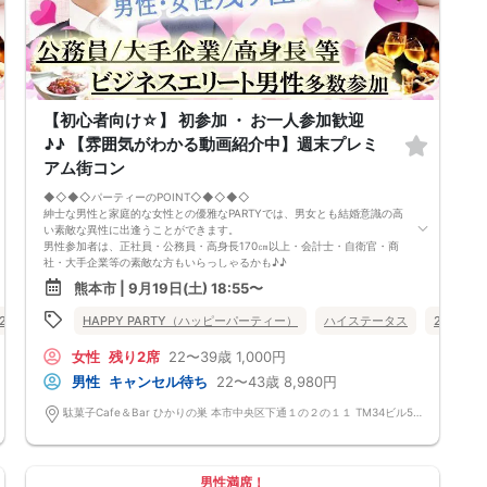
【初心者向け☆】 初参加 ・ お一人参加歓迎
♪♪ 【雰囲気がわかる動画紹介中】週末プレミ
アム街コン
◆◇◆◇パーティーのPOINT◇◆◇◆◇
紳士な男性と家庭的な女性との優雅なPARTYでは、男女とも結婚意識の高
い素敵な異性に出逢うことができます。
男性参加者は、正社員・公務員・高身長170㎝以上・会計士・自衛官・商
社・大手企業等の素敵な方もいらっしゃるかも♪♪
ゆったりとお話できる空間は、恋活・婚活にピッタリ♪♪ バーラウンジ
熊本市 | 9月19日(土) 18:55〜
で味わう菓子食べ放題＆アルコール飲み放題
定期的に席替えをして全員の方と交流して頂き、連絡先の交換も自由です
20代向け
30代向け
HAPPY PARTY（ハッピーパーティー）
街コン
公務員
食事あり
ハイステータス
熊本県
熊本市
20代向け
♪
お一人様も多数参加されておられますので、ご安心してご参加下さい♪
女性
残り2席
22〜39歳
1,000円
【恋人のいる方・事実婚・同棲中・離婚調停中etc.の方はご遠慮下さ
い。】
男性
キャンセル待ち
22〜43歳
8,980円
◇◆◇◆◇◆◇◆◇◆◇◆◇◆◇◆◇◆◇
□受付は開始10分前からとさせて頂きます。
駄菓子Cafe＆Bar ひかりの巣 本市中央区下通１の２の１１ TM34ビル5階ABC号室
□開催店舗様には『街コンで来ました』とお伝えください。受付まで案内
させて頂きます。
□当日現金支払いの方は受付にて参加費をお支払い下さい。
□中止判断タイミング
男性満席！