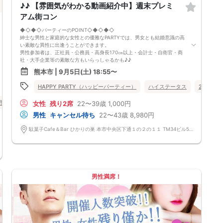
♪♪ 【雰囲気がわかる動画紹介中】週末プレミ
アム街コン
◆◇◆◇パーティーのPOINT◇◆◇◆◇
紳士な男性と家庭的な女性との優雅なPARTYでは、男女とも結婚意識の高
い素敵な異性に出逢うことができます。
男性参加者は、正社員・公務員・高身長170㎝以上・会計士・自衛官・商
社・大手企業等の素敵な方もいらっしゃるかも♪♪
ゆったりとお話できる空間は、恋活・婚活にピッタリ♪♪ バーラウンジ
熊本市 | 9月5日(土) 18:55〜
で味わう菓子食べ放題＆アルコール飲み放題
定期的に席替えをして全員の方と交流して頂き、連絡先の交換も自由です
HAPPY PARTY（ハッピーパーティー）
ハイステータス
20代向け
♪
お一人様も多数参加されておられますので、ご安心してご参加下さい♪
市
女性
残り2席
22〜39歳
1,000円
【恋人のいる方・事実婚・同棲中・離婚調停中etc.の方はご遠慮下さ
い。】
男性
キャンセル待ち
22〜43歳
8,980円
◇◆◇◆◇◆◇◆◇◆◇◆◇◆◇◆◇◆◇
□受付は開始10分前からとさせて頂きます。
駄菓子Cafe＆Bar ひかりの巣 本市中央区下通１の２の１１ TM34ビル5階ABC号室
□開催店舗様には『街コンで来ました』とお伝えください。受付まで案内
させて頂きます。
□当日現金支払いの方は受付にて参加費をお支払い下さい。
□中止判断タイミング
開催当日13：00までに最少催行人数に満たない場合
または13：00以降にキャンセルにより最少催行人数を下回った場合
男性満席！
は、中止といたします。
□最少催行人数が男性2名・女性2名以上からとなっております。
（男女比の調整を行っておりますが、キャンセル等によって変動がある場
合がございます。原則、男女比に関わらず,最少催行人数を下回った場合
に限り、「中止」及び「返金」させて頂きます。）