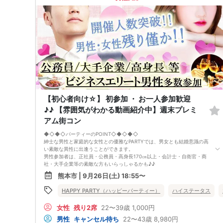
開催当日13：00までに最少催行人数に満たない場合
または13：00以降にキャンセルにより最少催行人数を下回った場合
は、中止といたします。
□最少催行人数が男性2名・女性2名以上からとなっております。
（男女比の調整を行っておりますが、キャンセル等によって変動がある場
合がございます。原則、男女比に関わらず,最少催行人数を下回った場合
に限り、「中止」及び「返金」させて頂きます。）
【初心者向け☆】 初参加 ・ お一人参加歓迎
♪♪ 【雰囲気がわかる動画紹介中】週末プレミ
アム街コン
◆◇◆◇パーティーのPOINT◇◆◇◆◇
紳士な男性と家庭的な女性との優雅なPARTYでは、男女とも結婚意識の高
い素敵な異性に出逢うことができます。
男性参加者は、正社員・公務員・高身長170㎝以上・会計士・自衛官・商
社・大手企業等の素敵な方もいらっしゃるかも♪♪
ゆったりとお話できる空間は、恋活・婚活にピッタリ♪♪ バーラウンジ
熊本市 | 9月26日(土) 18:55〜
で味わう菓子食べ放題＆アルコール飲み放題
定期的に席替えをして全員の方と交流して頂き、連絡先の交換も自由です
HAPPY PARTY（ハッピーパーティー）
ハイステータス
♪
お一人様も多数参加されておられますので、ご安心してご参加下さい♪
女性
残り2席
22〜39歳
1,000円
【恋人のいる方・事実婚・同棲中・離婚調停中etc.の方はご遠慮下さ
い。】
男性
キャンセル待ち
22〜43歳
8,980円