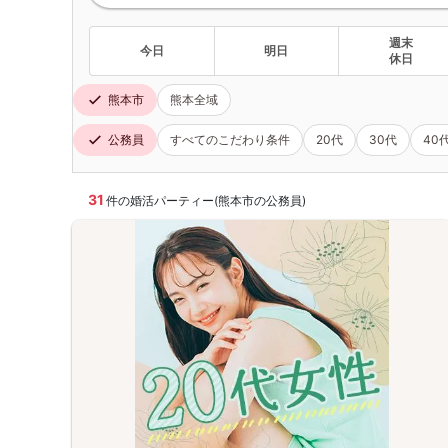
週末
今日
明日
休日
熊本市
熊本全域
公務員
すべてのこだわり条件
20代
30代
40
31
件の婚活パーティー(熊本市の公務員)