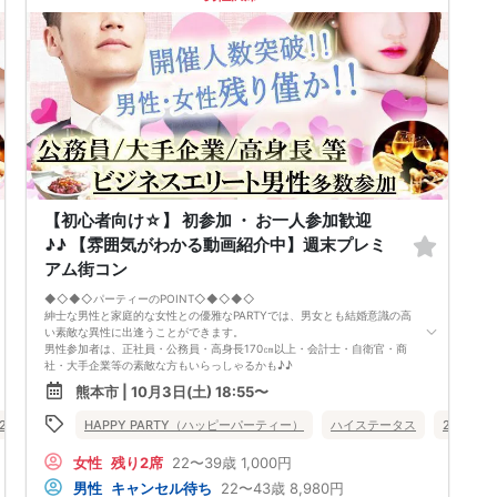
開催当日13：00までに最少催行人数に満たない場合
または13：00以降にキャンセルにより最少催行人数を下回った場合
は、中止といたします。
□最少催行人数が男性2名・女性2名以上からとなっております。
（男女比の調整を行っておりますが、キャンセル等によって変動がある場
合がございます。原則、男女比に関わらず,最少催行人数を下回った場合
に限り、「中止」及び「返金」させて頂きます。）
【初心者向け☆】 初参加 ・ お一人参加歓迎
♪♪ 【雰囲気がわかる動画紹介中】週末プレミ
アム街コン
◆◇◆◇パーティーのPOINT◇◆◇◆◇
紳士な男性と家庭的な女性との優雅なPARTYでは、男女とも結婚意識の高
い素敵な異性に出逢うことができます。
男性参加者は、正社員・公務員・高身長170㎝以上・会計士・自衛官・商
社・大手企業等の素敵な方もいらっしゃるかも♪♪
ゆったりとお話できる空間は、恋活・婚活にピッタリ♪♪ バーラウンジ
熊本市 | 10月3日(土) 18:55〜
で味わう菓子食べ放題＆アルコール飲み放題
定期的に席替えをして全員の方と交流して頂き、連絡先の交換も自由です
20代向け
30代向け
HAPPY PARTY（ハッピーパーティー）
街コン
公務員
食事あり
ハイステータス
熊本県
熊本市
20代向け
♪
お一人様も多数参加されておられますので、ご安心してご参加下さい♪
女性
残り2席
22〜39歳
1,000円
【恋人のいる方・事実婚・同棲中・離婚調停中etc.の方はご遠慮下さ
い。】
男性
キャンセル待ち
22〜43歳
8,980円