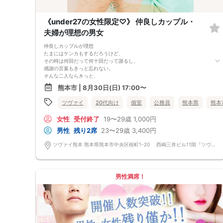
《under27の女性限定♡》 仲良しカップル・
夫婦が理想の男女
仲良しカップルが理想
たまにはケンカもするだろうけど、
その時は何回だって何十回だって謝るし、
感謝の言葉もきっと忘れない。
そんな二人ならきっと、
笑いあって生きていける気がする。
熊本市 | 8月30日(日) 17:00〜
20代のうちに結婚を考えられる
お付き合いがしたい
ツヴァイ
20代向け
個室
公務員
熊本県
熊本
仲良しカップル・夫婦が理想の方
女性
受付終了
19〜29歳
1,000円
男性
残り2席
23〜29歳
3,400円
ツヴァイ熊本 熊本県熊本市中央区桜町1-20 西嶋三井ビル11階『ツヴァイ会場』
男性満席！