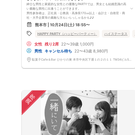
紳士な男性と家庭的な女性との優雅なPARTYでは、男女とも結婚意識の高
い素敵な異性に出逢うことができます。
男性参加者は、正社員・公務員・高身長170㎝以上・会計士・自衛官・商
社・大手企業等の素敵な方もいらっしゃるかも♪♪
ゆったりとお話できる空間は、恋活・婚活にピッタリ♪♪ バーラウンジ
熊本市 | 10月24日(土) 18:55〜
で味わう菓子食べ放題＆アルコール飲み放題
定期的に席替えをして全員の方と交流して頂き、連絡先の交換も自由です
HAPPY PARTY（ハッピーパーティー）
ハイステータス
♪
お一人様も多数参加されておられますので、ご安心してご参加下さい♪
女性
残り2席
22〜39歳
1,000円
【恋人のいる方・事実婚・同棲中・離婚調停中etc.の方はご遠慮下さ
い。】
男性
キャンセル待ち
22〜43歳
8,980円
◇◆◇◆◇◆◇◆◇◆◇◆◇◆◇◆◇◆◇
□受付は開始10分前からとさせて頂きます。
駄菓子Cafe＆Bar ひかりの巣 本市中央区下通１の２の１１ TM34ビル5階ABC号室
□開催店舗様には『街コンで来ました』とお伝えください。受付まで案内
させて頂きます。
□当日現金支払いの方は受付にて参加費をお支払い下さい。
□中止判断タイミング
開催当日13：00までに最少催行人数に満たない場合
または13：00以降にキャンセルにより最少催行人数を下回った場合
は、中止といたします。
□最少催行人数が男性2名・女性2名以上からとなっております。
満席
（男女比の調整を行っておりますが、キャンセル等によって変動がある場
合がございます。原則、男女比に関わらず,最少催行人数を下回った場合
に限り、「中止」及び「返金」させて頂きます。）