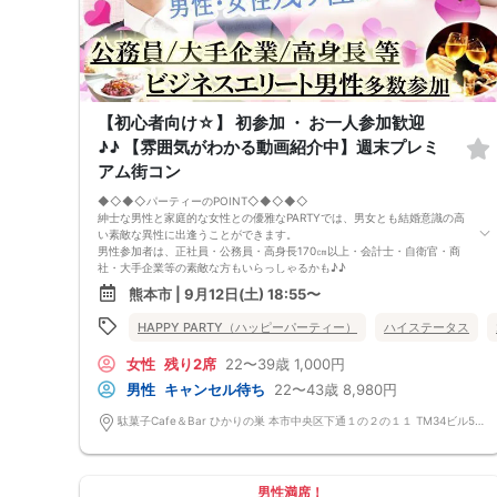
【初心者向け☆】 初参加 ・ お一人参加歓迎
♪♪ 【雰囲気がわかる動画紹介中】週末プレミ
アム街コン
◆◇◆◇パーティーのPOINT◇◆◇◆◇
紳士な男性と家庭的な女性との優雅なPARTYでは、男女とも結婚意識の高
い素敵な異性に出逢うことができます。
男性参加者は、正社員・公務員・高身長170㎝以上・会計士・自衛官・商
社・大手企業等の素敵な方もいらっしゃるかも♪♪
ゆったりとお話できる空間は、恋活・婚活にピッタリ♪♪ バーラウンジ
熊本市 | 9月12日(土) 18:55〜
で味わう菓子食べ放題＆アルコール飲み放題
定期的に席替えをして全員の方と交流して頂き、連絡先の交換も自由です
HAPPY PARTY（ハッピーパーティー）
ハイステータス
♪
お一人様も多数参加されておられますので、ご安心してご参加下さい♪
女性
残り2席
22〜39歳
1,000円
【恋人のいる方・事実婚・同棲中・離婚調停中etc.の方はご遠慮下さ
い。】
男性
キャンセル待ち
22〜43歳
8,980円
◇◆◇◆◇◆◇◆◇◆◇◆◇◆◇◆◇◆◇
□受付は開始10分前からとさせて頂きます。
駄菓子Cafe＆Bar ひかりの巣 本市中央区下通１の２の１１ TM34ビル5階ABC号室
□開催店舗様には『街コンで来ました』とお伝えください。受付まで案内
させて頂きます。
□当日現金支払いの方は受付にて参加費をお支払い下さい。
□中止判断タイミング
男性満席！