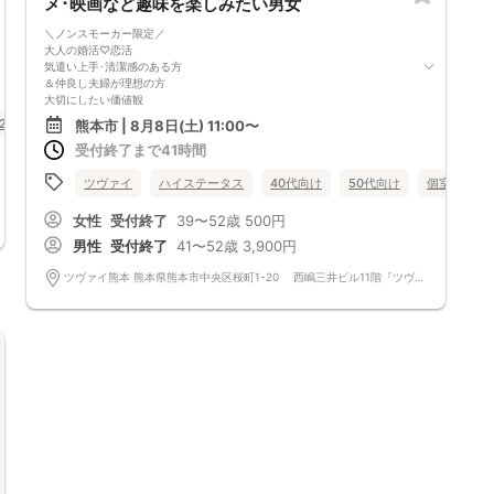
メ･映画など趣味を楽しみたい男女
＼ノンスモーカー限定／
大人の婚活♡恋活
気遣い上手･清潔感のある方
＆仲良し夫婦が理想の方
大切にしたい価値観
「気遣い」広い心の持ち主で、器が大きい！
20代向け
30代向け
街コン
公務員
食事あり
熊本県
熊本市
熊本市 | 8月8日(土) 11:00〜
「身なり」清潔感あり、生活習慣も規則正しい！
受付終了まで41時間
「思いやり」相手の立場になって行動ができる！
上記を大切にしている皆様限定！
＼さらに今回は！／
ツヴァイ
ハイステータス
40代向け
50代向け
個室
公
一緒に楽しめる趣味がある方
旅行/グルメ/音楽/映画など
女性
受付終了
39〜52歳
500円
2人で楽しむ時間、
男性
受付終了
41〜52歳
3,900円
毎日のコミュニケーションは大事ですよね。
ツヴァイ熊本 熊本県熊本市中央区桜町1-20 西嶋三井ビル11階『ツヴァイ会場』