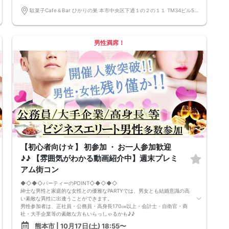
◇◆◇◆◇◆◇◆◇◆◇◆◇◆◇◆◇◆◇
□受付は開始10分前からとさせて頂きます。
駄菓子Cafe＆Bar ひかりの巣 本市中央区下通１の２の１１ TM34ビル5階ABC号室
□開催店舗様には『街コンで来ました』とお伝えください。受付まで案内
させて頂きます。
□当日現金支払いの方は受付にて参加費をお支払い下さい。
□中止判断タイミング
男性満席！
開催当日13：00までに最少催行人数に満たない場合
または13：00以降にキャンセルにより最少催行人数を下回った場合
は、中止といたします。
□最少催行人数が男性2名・女性2名以上からとなっております。
（男女比の調整を行っておりますが、キャンセル等によって変動がある場
合がございます。原則、男女比に関わらず,最少催行人数を下回った場合
に限り、「中止」及び「返金」させて頂きます。）
【初心者向け☆】 初参加 ・ お一人参加歓迎
♪♪ 【雰囲気がわかる動画紹介中】週末プレミ
アム街コン
◆◇◆◇パーティーのPOINT◇◆◇◆◇
紳士な男性と家庭的な女性との優雅なPARTYでは、男女とも結婚意識の高
い素敵な異性に出逢うことができます。
男性参加者は、正社員・公務員・高身長170㎝以上・会計士・自衛官・商
社・大手企業等の素敵な方もいらっしゃるかも♪♪
ゆったりとお話できる空間は、恋活・婚活にピッタリ♪♪ バーラウンジ
熊本市 | 10月17日(土) 18:55〜
で味わう菓子食べ放題＆アルコール飲み放題