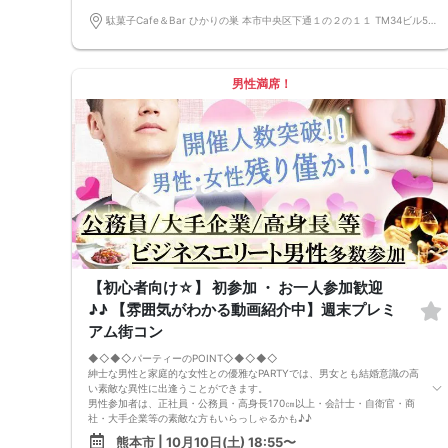
◇◆◇◆◇◆◇◆◇◆◇◆◇◆◇◆◇◆◇
□受付は開始10分前からとさせて頂きます。
駄菓子Cafe＆Bar ひかりの巣 本市中央区下通１の２の１１ TM34ビル5階ABC号室
□開催店舗様には『街コンで来ました』とお伝えください。受付まで案内
させて頂きます。
□当日現金支払いの方は受付にて参加費をお支払い下さい。
□中止判断タイミング
男性満席！
開催当日13：00までに最少催行人数に満たない場合
または13：00以降にキャンセルにより最少催行人数を下回った場合
は、中止といたします。
□最少催行人数が男性2名・女性2名以上からとなっております。
（男女比の調整を行っておりますが、キャンセル等によって変動がある場
合がございます。原則、男女比に関わらず,最少催行人数を下回った場合
に限り、「中止」及び「返金」させて頂きます。）
【初心者向け☆】 初参加 ・ お一人参加歓迎
♪♪ 【雰囲気がわかる動画紹介中】週末プレミ
アム街コン
◆◇◆◇パーティーのPOINT◇◆◇◆◇
紳士な男性と家庭的な女性との優雅なPARTYでは、男女とも結婚意識の高
い素敵な異性に出逢うことができます。
男性参加者は、正社員・公務員・高身長170㎝以上・会計士・自衛官・商
社・大手企業等の素敵な方もいらっしゃるかも♪♪
ゆったりとお話できる空間は、恋活・婚活にピッタリ♪♪ バーラウンジ
熊本市 | 10月10日(土) 18:55〜
で味わう菓子食べ放題＆アルコール飲み放題