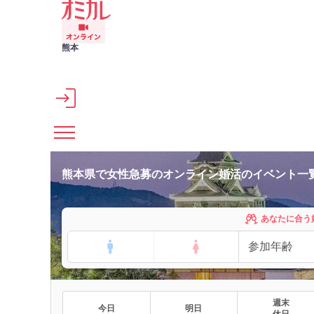
メインコンテンツへスキップ
熊本
熊本県で女性急募のオンライン婚活のイベント一
あなたに合う
週末
今日
明日
休日