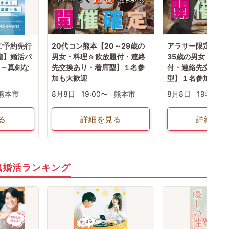
ご予約先行
20代コン熊本【20～29歳の
アラサー限定コン熊
y編】婚活パ
男女・料理☆飲放題付・連絡
35歳の男女・料理
 ～真剣な
先交換あり・着席型】１名参
付・連絡先交換あ
加も大歓迎
型】１名参加OK
熊本市
8月8日
19:00〜
熊本市
8月8日
19:00〜
る
詳細を見る
詳細を見
気婚活ランキング