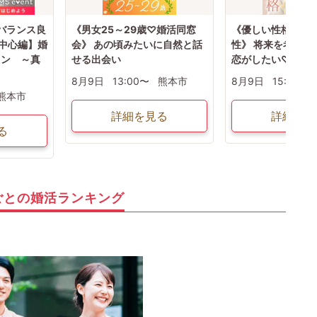
女バランス良
《男女25～29歳♡婚活同窓
《優しい性格＆信
代中心編】婚
会》 あの頃みたいに自然と話
性》 将来を考えら
コン ～真
せる出会い
恋がしたい♡
8月9日
13:00〜
熊本市
8月9日
15:00〜
熊本市
詳細を見る
詳細を見
る
ごとの婚活ランキング