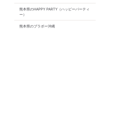
熊本県のHAPPY PARTY（ハッピーパーティ
頼できる女
《年収500万円以上・公務員
《この人となら！
ー）
れる真剣な
などの男性》 誠実で愛情深い
ートナー》 自然
男女の出会い
恋愛が理想
熊本県のブラボー沖縄
熊本市
8月15日
17:00〜
熊本市
8月29日
12:00〜
る
詳細を見る
詳細を