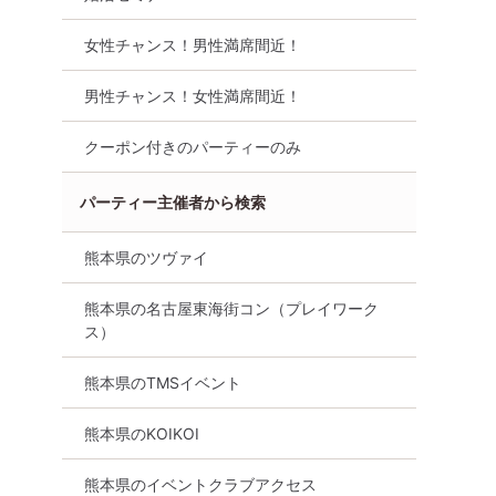
女性チャンス！男性満席間近！
男性チャンス！女性満席間近！
本【25～
《男女25～29歳♡婚活同窓
【12名規模！ 男
☆飲放題
会》 あの頃みたいに自然と話
中！】【50・60
り・着席
せる出会い
活パーティー・街
クーポン付きのパーティーのみ
剣な出会い～
8月9日
13:00〜
熊本市
パーティー主催者から検索
熊本市
8月9日
13:30〜
詳細を見る
る
詳細を
熊本県のツヴァイ
熊本県の名古屋東海街コン（プレイワーク
ス）
熊本県のTMSイベント
熊本県のKOIKOI
熊本県のイベントクラブアクセス