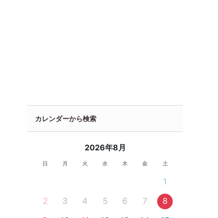
カレンダーから検索
2026年8月
日
月
火
水
木
金
土
1
2
3
4
5
6
7
8