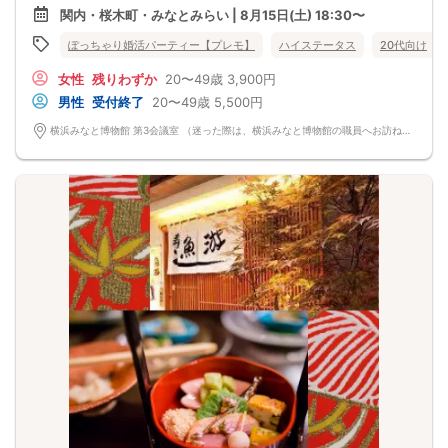
→体重制限などの規定はございません。
関内・桜木町・みなとみらい | 8月15日(土) 18:30〜
女性の方は「ぽっちゃりという自覚」がある独身の方であれば、
どなたでもご参加いただけます。
ぽっちゃり婚活パーティー【プレモ】
ハイステータス
20代向け
Q. 再婚希望やシングルマザーでも参加できますか？
→ はい、ご参加いただけます。
女性
残りわずか
20〜49歳
3,900円
Q. どんなパーティーですか？
→ 大規模ならではの自然な出会いが魅力で、駅近の豪華会場にてゆったり交流を
男性
受付終了
20〜49歳
5,500円
お楽しみいただけます。
高身長男性のご参加も毎回多数いらっしゃいますので、理想の出会いを探したい
横浜みなと博物館 第3会議室 （迷った際は、横浜みなと博物館の職員へお訪ね下さい。） 神奈川県横浜市西区みなとみらい2-1-1 プレモ横浜会場
方にもおすすめです。
Q. 悪天候の場合はどうなりますか？
→大雨等でも基本的に開催となります。交通機関の遅れなども想定されますので
早めにご到着されることをお勧めいたします。
Q. 外国人でも参加できますか？
→ 参加実績があります。
Q. どのような人が参加しているのですか？
→ 男性は公務員・医師・警察官・自衛隊員・消防士など様々な職種の方がご参加
されています。
女性は事務職・保育士・看護師・休職中の方など多種他業種です。
プレモでは会ごとにテーマ設定を行っております。
マンガ・アニメ・ゲーム好きの方や、旅行・お料理・動物が好きな方、スポーツ
やウォーキングが好きな方まで、幅広い趣味の方向けのパーティーを企画してお
ります。
■留意事項
・最小遂行人数
男性：4名 女性：4名
・中止判断タイミング（災害等）
開催日時の3時間前まで
・キャンセルについて
キャンセルの場合は開催日前日の13:00までにオミカレ上でキャンセル手続きをお