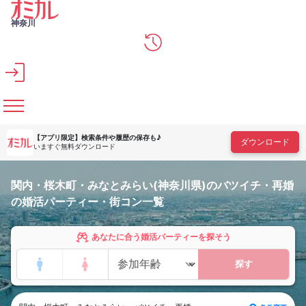
メインコンテンツへスキップ
神奈川
【アプリ限定】
検索条件や履歴の保存も♪
ダウンロード
いますぐ無料ダウンロード
関内・桜木町・みなとみらい(神奈川県)のバツイチ・再婚
の婚活パーティー・街コン一覧
あなたに合う婚活パーティーを探そう
探す