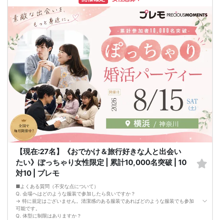
形態になります。
比率が偏る場合もございます。必ず追加ご注文制度になります。全員と話せない
場合もございます。
メニュー複数多数ございます。個々選択及びお食事料金がメニューにより違うた
め別途追加料金制度に致します。
比率は調整されていません。少人数になります。 最低遂行人数２対２ 中止の場
合には１時間前にお知らせになります。
当日お申し込みが多数のため比率や人数は様々になる場合もございます。場合に
よって全員とお話ができない場合もございます。
ご返金などは致しておりません。ご理解の上ご参加をお願い致します。比率や人
数など開示しておりません。
【現在:27名】《おでかけ＆旅行好きな人と出会い
たい》ぽっちゃり女性限定 | 累計10,000名突破 | 10
対10 | プレモ
■よくある質問（不安な点について）
Q. 会場へはどのような服装で参加したら良いですか？
→ 特に規定はございません。清潔感のある服装であればどのような服装でも参加
可能です。
Q. 体型に制限はありますか？