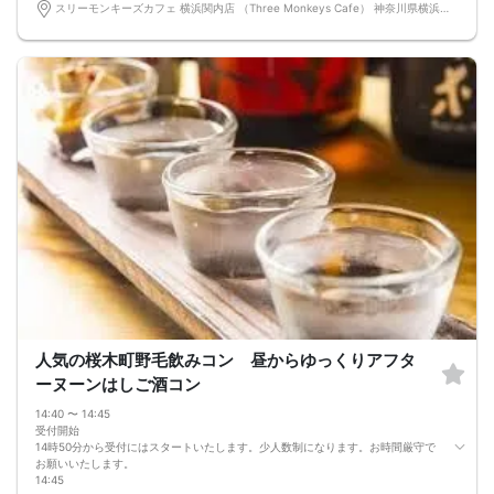
16:45
スリーモンキーズカフェ 横浜関内店 （Three Monkeys Cafe） 神奈川県横浜市中区末広町3-95 パセラリゾーツ ７Ｆ
イベント終了
本日の出会いをこれからも大切にしていただけたら嬉しいです。
楽しいビリヤードやダーツ会
ビリヤード ダーツ チャージ代ドリンク代など（お一人様あたりの必ず追加料
金制）２０００円前後
会場は開放的なおしゃれな空間です。 比率が偏る場合もございます。
受付開始
時間厳守でお願いしておりますが遅れる場合もokです。
イベントスタート！
全員で乾杯を行い自己紹介後、ビリヤードをしながら交流開始！！途中で連絡先
交換タイムも設けております♪
イベント終了
本日の出会いをこれからも大切にしていただけたら嬉しいです。
比率が偏る場合もございます。
比率は調整されていません。ご理解の上ご参加をお願い致します。
ﾟ･:,｡ﾟ･:,｡★ﾟ･:,｡ﾟ･:,｡☆ﾟ･:,｡ﾟ･:,｡★ﾟ･:,｡ﾟ･:,｡☆ﾟ･:,｡ﾟ･:,｡★ﾟ･:
場合によってお待ちになる場合もございます。お待ちの間にカードゲームのお時
間も予定しております。
ダーツ一ゲーム別途自己負担２時間２０００円前後 ドリンクはキャッシュオ
ンスタイル
体調の悪い方やコロナウイルスの症状がある方はご参加はご遠慮いただいており
人気の桜木町野毛飲みコン 昼からゆっくりアフタ
ます。
ーヌーンはしご酒コン
ご参加には自己責任になります。
比率が偏る場合もございます。
14:40 〜 14:45
比率は調整されていません。少人数になります。最低遂行人数２対２
受付開始
当日お申し込みが多数のため比率や人数は様々になる場合もございます。
14時50分から受付にはスタートいたします。少人数制になります。お時間厳守で
ご理解の上ご参加をお願い致します。
お願いいたします。
14:45