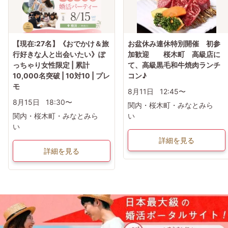
【現在:27名】《おでかけ＆旅
お盆休み連休特別開催 初参
行好きな人と出会いたい》ぽ
加歓迎 桜木町 高級店に
っちゃり女性限定 | 累計
て、高級黒毛和牛焼肉ランチ
10,000名突破 | 10対10 | プレ
コン♪
モ
8月11日
12:45〜
8月15日
18:30〜
関内・桜木町・みなとみら
関内・桜木町・みなとみら
い
い
詳細を見る
詳細を見る