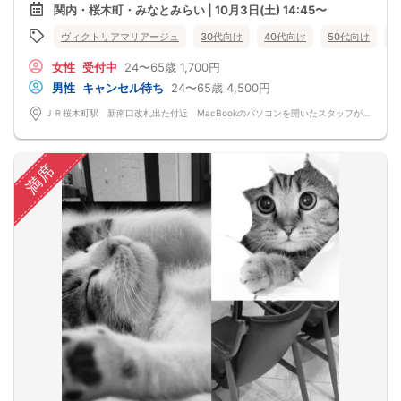
イベントスタート！
関内・桜木町・みなとみらい | 10月3日(土) 14:45〜
ＪＲ桜木町駅 新南口改札出た付近 →自己紹介をしながら、野毛に向かいま
す！！
ヴィクトリアマリアージュ
30代向け
40代向け
50代向け
バ
16:45
イベント終了
女性
受付中
24〜65歳
1,700円
本日の出会いをこれからも大切にしていただけたら嬉しいです。
ご飲食は別途自己負担になります。
男性
キャンセル待ち
24〜65歳
4,500円
比率が偏る場合もございます。
比率は調整されていません。ご理解の上ご参加をお願い致します。
ＪＲ桜木町駅 新南口改札出た付近 MacBookのパソコンを開いたスタッフがおります。 日本、〒231-0062 神奈川県横浜市中区桜木町１丁目１
ﾟ･:,｡ﾟ･:,｡★ﾟ･:,｡ﾟ･:,｡☆ﾟ･:,｡ﾟ･:,｡★ﾟ･:,｡ﾟ･:,｡☆ﾟ･:,｡ﾟ･:,｡★ﾟ･:
飲食代は別途自己負担になります。
体調の悪い方やコロナウイルスの症状がある方はご参加はご遠慮いただいており
ます。
満席
ご参加には自己責任になります。
影響で比率が偏る場合もございます。
比率は調整されていません。少人数になります。最低遂行人数２対２
当日お申し込みが多数のため比率や人数は様々になる場合もございます。
ご理解の上ご参加をお願い致します。