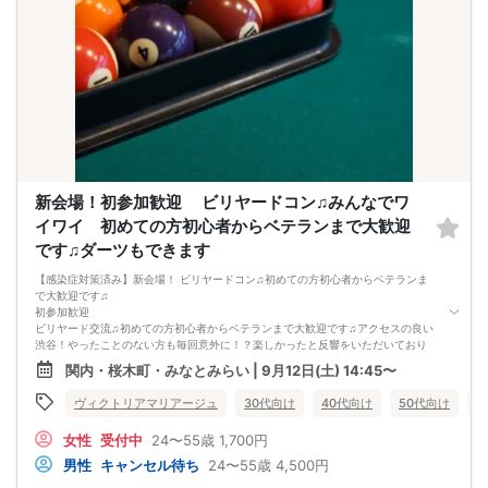
イベント終了
本日の出会いをこれからも大切にしていただけたら嬉しいです。
座ってしっかりお話しできるよう完全着席形式になっております。 ゆっくりお話
ししたい方におすすめです♪ ライン交換タイム はもちろん シャッフルタイムもご
ざいますのでお一人様も安心で楽しめます!! 平日のランチでは行列ができていま
す、人気店！！
特製寿司どんぶり 新鮮サラダ お椀付き 酒類はキャッシュオンになりま
す。
ﾟ･:,｡ﾟ･:,｡★ﾟ･:,｡ﾟ･:,｡☆ﾟ･:,｡ﾟ･:,｡★ﾟ･:,｡ﾟ･:,｡☆ﾟ･:,｡ﾟ･:,｡★ﾟ･:
体調の悪い方やコロナウイルスの症状がある方はご参加はご遠慮いただいており
ます。
ご参加には自己責任になります。最低遂行人数２対２
新会場！初参加歓迎 ビリヤードコン♫みんなでワ
比率が偏る場合もございます。
比率は調整されていません。少人数になります。ご返金等も致しておりません。
イワイ 初めての方初心者からベテランまで大歓迎
当日お申し込みが多数のため比率や人数は様々になる場合もございます。
です♫ダーツもできます
ご理解の上ご参加をお願い致します。比率や人数など開示しておりません。ご返
金は致しておりません。
【感染症対策済み】新会場！ ビリヤードコン♫初めての方初心者からベテランま
で大歓迎です♫
初参加歓迎
ビリヤード交流♫初めての方初心者からベテランまで大歓迎です♫アクセスの良い
渋谷！やったことのない方も毎回意外に！？楽しかったと反響をいただいており
ます！
関内・桜木町・みなとみらい | 9月12日(土) 14:45〜
14:40 〜 14:45
受付開始
ヴィクトリアマリアージュ
30代向け
40代向け
50代向け
バ
時間厳守でお願いしておりますが遅れる場合もokです。
14:45
女性
受付中
24〜55歳
1,700円
イベントスタート！
全員で乾杯を行い自己紹介後、ビリヤードダーツしながら交流開始！ビリヤード
男性
キャンセル待ち
24〜55歳
4,500円
やダーツはみんなで決めようと思います。