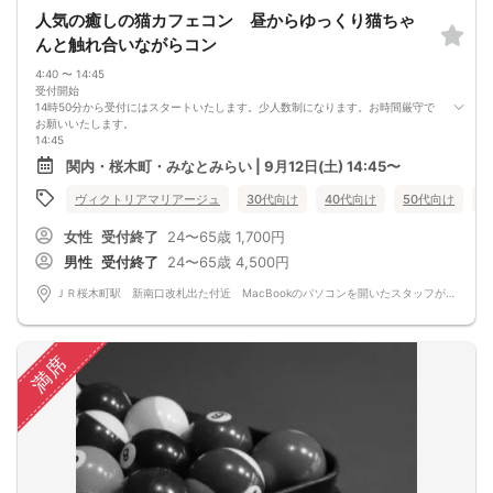
人気の癒しの猫カフェコン 昼からゆっくり猫ちゃ
んと触れ合いながらコン
4:40 〜 14:45
受付開始
14時50分から受付にはスタートいたします。少人数制になります。お時間厳守で
お願いいたします。
14:45
イベントスタート！
関内・桜木町・みなとみらい | 9月12日(土) 14:45〜
ＪＲ桜木町駅 新南口改札出た付近 →自己紹介をしながら、猫カフェに向かい
ます！！猫ちゃんを交えて仲良くなりましょう！！
ヴィクトリアマリアージュ
30代向け
40代向け
50代向け
バ
16:45
イベント終了
女性
受付終了
24〜65歳
1,700円
本日の出会いをこれからも大切にしていただけたら嬉しいです。
雨にお天気でも安心です！！ 猫カフェで別途自己負担になります。２０００円前
男性
受付終了
24〜65歳
4,500円
後が予想されます！！ 待ち時間が長い場合には他のお店で待機しながら、交代で
ご入場していただきます。その場合もドリンク代は別途自己負担５００円前後が
ＪＲ桜木町駅 新南口改札出た付近 MacBookのパソコンを開いたスタッフがおります。 日本、〒231-0062 神奈川県横浜市中区桜木町１丁目１
予想されます。
比率が偏る場合もございます。
比率は調整されていません。ご理解の上ご参加をお願い致します。
ﾟ･:,｡ﾟ･:,｡★ﾟ･:,｡ﾟ･:,｡☆ﾟ･:,｡ﾟ･:,｡★ﾟ･:,｡ﾟ･:,｡☆ﾟ･:,｡ﾟ･:,｡★ﾟ･:
満席
飲食代は別途自己負担になります。
体調の悪い方やコロナウイルスの症状がある方はご参加はご遠慮いただいており
ます。
ご参加には自己責任になります。
影響で比率が偏る場合もございます。
比率は調整されていません。少人数になります。最低遂行人数２対２
当日お申し込みが多数のため比率や人数は様々になる場合もございます。
ご理解の上ご参加をお願い致します。