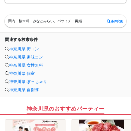
本日の出会いをこれからも大切にしていただけたら嬉しいです。
楽しいビリヤードやダーツ会
ビリヤード ダーツ チャージ代ドリンク代など（お一人様あたりの必ず追加料
金制）２０００円前後
会場は開放的なおしゃれな空間です。 比率が偏る場合もございます。
関内・桜木町・みなとみらい、バツイチ・再婚
条件変更
受付開始
時間厳守でお願いしておりますが遅れる場合もokです。
イベントスタート！
全員で乾杯を行い自己紹介後、ビリヤードをしながら交流開始！！途中で連絡先
関連する検索条件
交換タイムも設けております♪
イベント終了
神奈川県 街コン
本日の出会いをこれからも大切にしていただけたら嬉しいです。
比率が偏る場合もございます。
神奈川県 趣味コン
比率は調整されていません。ご理解の上ご参加をお願い致します。
ﾟ･:,｡ﾟ･:,｡★ﾟ･:,｡ﾟ･:,｡☆ﾟ･:,｡ﾟ･:,｡★ﾟ･:,｡ﾟ･:,｡☆ﾟ･:,｡ﾟ･:,｡★ﾟ･:
神奈川県 女性無料
場合によってお待ちになる場合もございます。お待ちの間にカードゲームのお時
間も予定しております。
神奈川県 個室
ダーツ一ゲーム別途自己負担２時間２０００円前後 ドリンクはキャッシュオ
神奈川県 ぽっちゃり
ンスタイル
体調の悪い方やコロナウイルスの症状がある方はご参加はご遠慮いただいており
神奈川県 自衛隊
ます。
ご参加には自己責任になります。
比率が偏る場合もございます。
比率は調整されていません。少人数になります。最低遂行人数２対２
当日お申し込みが多数のため比率や人数は様々になる場合もございます。
神奈川県のおすすめパーティー
ご理解の上ご参加をお願い致します。