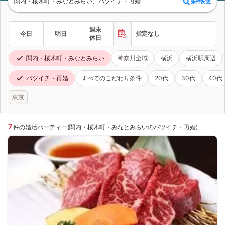
関内・桜木町・みなとみらい、バツイチ・再婚
条件変更
週末
今日
明日
指定なし
休日
関内・桜木町・みなとみらい
神奈川全域
横浜
横浜駅周辺
バツイチ・再婚
すべてのこだわり条件
20代
30代
40代
東京
7
件の婚活パーティー(関内・桜木町・みなとみらいのバツイチ・再婚)