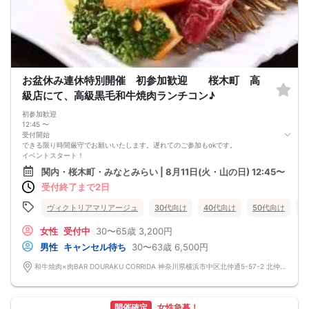
お盆休み連休特別開催 初参加歓迎 桜木町 高
級店にて、高級黒毛和牛焼肉ランチコン♪
初参加歓迎
12:45 〜
受付開始
できる限り時間厳守でお願いいたします。遅れてのご参加もokです。
イベントスタート！
乾杯を行います。自己紹介から食事後に 人数に応じて、席がえを途中で行って行
関内・桜木町・みなとみらい | 8月11日(火・山の日) 12:45〜
きます。席替えのタイミングで連絡先交換タイムを☆
受付終了まで2日
14:00
イベント終了
本日の出会いをこれからも大切にしていただけたら嬉しいです。
ヴィクトリアマリアージュ
30代向け
40代向け
50代向け
バ
ライン交換タイム はもちろん シャッフルタイムもございますのでお一人様も安心
で楽しめます!!
女性
受付中
30〜65歳
3,200円
国産の牛肉
男性
キャンセル待ち
30〜63歳
6,500円
とても柔らかく美味しいです！！ 黒毛和牛カルビ 黒毛和牛ロース 黒和牛牛丼重
焼肉ビビンバ重 冷麺セット コーヒー（HOT/ICE）・紅茶（HOT/ICE）・ウーロン
和牛焼肉×肉BAR DOURAKU CORRIDA 神奈川県横浜市中区北仲通5-57-2 北仲ブリック＆ホワイト 2F
茶・緑茶 ・ペプシコーラ・ジンジャーエール・ホワイトウォーター・ホワイトソ
ーダ ・アセロラジュース・アセロラソーダ・オレンジジュース 付き
ご提供にお時間をいただく場合もございます。焼肉になり各自で焼いていただく
開催確定
女性急募！