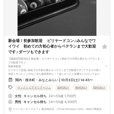
新会場！初参加歓迎 ビリヤードコン♫みんなでワ
イワイ 初めての方初心者からベテランまで大歓迎
です♫ダーツもできます
【感染症対策済み】新会場！ ビリヤードコン♫初めての方初心者からベテランま
で大歓迎です♫
初参加歓迎
ビリヤード交流♫初めての方初心者からベテランまで大歓迎です♫アクセスの良い
渋谷！やったことのない方も毎回意外に！？楽しかったと反響をいただいており
ます！
関内・桜木町・みなとみらい | 10月3日(土) 14:45〜
14:40 〜 14:45
受付開始
ヴィクトリアマリアージュ
30代向け
40代向け
50代向け
バ
時間厳守でお願いしておりますが遅れる場合もokです。
14:45
女性
キャンセル待ち
24〜55歳
1,700円
イベントスタート！
全員で乾杯を行い自己紹介後、ビリヤードダーツしながら交流開始！ビリヤード
男性
キャンセル待ち
24〜55歳
4,500円
やダーツはみんなで決めようと思います。
16:45
スリーモンキーズカフェ 横浜関内店 （Three Monkeys Cafe） 神奈川県横浜市中区末広町3-95 パセラリゾーツ ７Ｆ
イベント終了