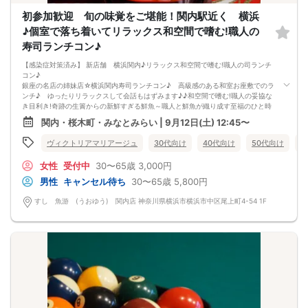
願い致します。
初参加歓迎 旬の味覚をご堪能！関内駅近く 横浜
それ以降のキャンセルは100%のキャンセル料金が発生致します。
♪個室で落ち着いてリラックス和空間で嗜む!職人の
寿司ランチコン♪
【感染症対策済み】 新店舗 横浜関内♪リラックス和空間で嗜む!職人の司ランチ
コン♪
銀座の名店の姉妹店☆横浜関内寿司ランチコン♪ 高級感のある和室お座敷でのラ
ンチ♪ ゆったりリラックスして会話もはずみます♪♪和空間で嗜む!職人の妥協な
き目利き!奇跡の生簀からの新鮮すぎる鮮魚～職人と鮮魚が織り成す至福のひと時
～ 【すし魚游 関内店】。駅から徒歩1分という好立地にありながら、新鮮なネ
関内・桜木町・みなとみらい | 9月12日(土) 12:45〜
タを堪能できる魅力的なお店です。各地から直送される魚介類は仕入れた後も大
きないけすで泳いでいるので鮮度抜群。
ヴィクトリアマリアージュ
30代向け
40代向け
50代向け
バ
完全着席形式のためお一人様も安心
座ってしっかりお話しできるよう完全着席形式になっております。
女性
受付中
30〜65歳
3,000円
ゆっくりお話ししたい方におすすめです♪
ライン交換タイム はもちろん シャッフルタイムもございますのでお一人様も安心
男性
キャンセル待ち
30〜65歳
5,800円
で楽しめます!!
お互いのことをじっくりと知る事ができます！！都内近郊にいる方同士で楽しみ
すし 魚游 (うおゆう) 関内店 神奈川県横浜市横浜市中区尾上町4-54 1F
ましょう！
12:40 〜 12:45
受付開始
できる限り時間厳守でお願いいたします。遅れてのご参加もOKです。
12:45
イベントスタート！
乾杯を行います。自己紹介から♪食事後にお席替え！ 人数に応じて、席がえを途
中で行って行きます。席替えのタイミングで連絡先交換タイムを設けております
☆
14:15