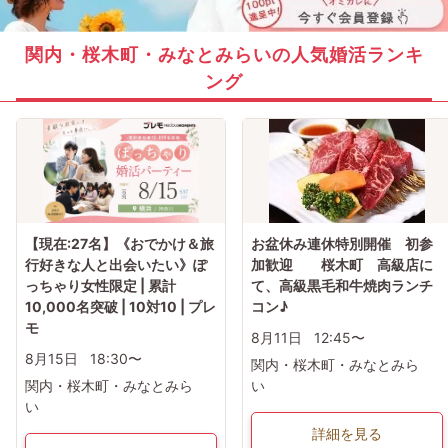
関内・桜木町・みなとみらいの人気婚活ランキ
ング
【現在:27名】《おでかけ＆旅
お盆休み連休特別開催 初参
行好きな人と出会いたい》ぽ
加歓迎 桜木町 高級店に
っちゃり女性限定 | 累計
て、高級黒毛和牛焼肉ランチ
10,000名突破 | 10対10 | プレ
コン♪
モ
8月11日
12:45〜
8月15日
18:30〜
関内・桜木町・みなとみら
関内・桜木町・みなとみら
い
い
詳細を見る