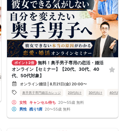
無料！奥手男子専用の恋活・婚活
ポイント2倍
オンライン【セミナー】【20代、30代、40
代、50代対象】
20代向け
30代向け
街コン
公務員
食事あり
岩手県
盛岡市
オンライン婚活 | 8月21日(金) 20:00〜
奥手男子専門婚活カレッジ
20代向け
30代向け
40代向け
女性
キャンセル待ち
20〜55歳
無料
男性
残り1席
20〜55歳
無料