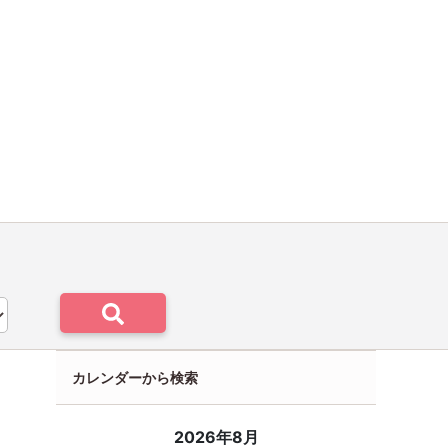
カレンダーから検索
2026年8月