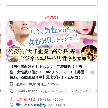
男性満席！
【初心者向け☆】まもなく！完売間近！！男
性・女性残り僅か！！Bigチャンス！！【雰囲
気わかる動画紹介中】週末プレミアム街コン
盛岡市 | 10月10日(土) 18:55〜
20代向け
30代向け
HAPPY PARTY（ハッピーパーティー）
街コン
公務員
食事あり
ハイステータス
岩手県
盛岡市
20代向け
女性
残り2席
22〜39歳
1,000円
男性
キャンセル待ち
22〜39歳
8,980円