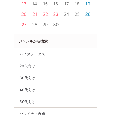
13
14
15
16
17
18
19
20
21
22
23
24
25
26
27
28
29
30
ジャンルから検索
ハイステータス
20代向け
30代向け
30代向け
街コン
公務員
食事あり
岩手県
盛岡市
40代向け
50代向け
バツイチ・再婚