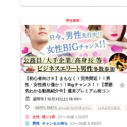
男性満席！
【初心者向け☆】まもなく！完売間近！！男
性・女性残り僅か！！Bigチャンス！！【雰囲
気わかる動画紹介中】週末プレミアム街コン
盛岡市 | 10月3日(土) 18:55〜
HAPPY PARTY（ハッピーパーティー）
ハイステータス
女性
残り2席
22〜39歳
1,000円
男性
キャンセル待ち
22〜39歳
8,980円