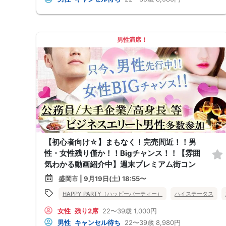
男性満席！
【初心者向け☆】まもなく！完売間近！！男
性・女性残り僅か！！Bigチャンス！！【雰囲
気わかる動画紹介中】週末プレミアム街コン
盛岡市 | 9月19日(土) 18:55〜
HAPPY PARTY（ハッピーパーティー）
ハイステータス
女性
残り2席
22〜39歳
1,000円
男性
キャンセル待ち
22〜39歳
8,980円