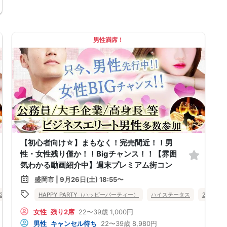
男性満席！
【初心者向け☆】まもなく！完売間近！！男
性・女性残り僅か！！Bigチャンス！！【雰囲
気わかる動画紹介中】週末プレミアム街コン
盛岡市 | 9月26日(土) 18:55〜
20代向け
30代向け
HAPPY PARTY（ハッピーパーティー）
街コン
公務員
食事あり
ハイステータス
岩手県
盛岡市
20代向け
女性
残り2席
22〜39歳
1,000円
男性
キャンセル待ち
22〜39歳
8,980円