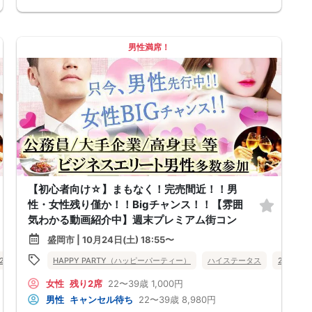
男性満席！
【初心者向け☆】まもなく！完売間近！！男
性・女性残り僅か！！Bigチャンス！！【雰囲
気わかる動画紹介中】週末プレミアム街コン
盛岡市 | 10月24日(土) 18:55〜
20代向け
30代向け
HAPPY PARTY（ハッピーパーティー）
街コン
公務員
食事あり
ハイステータス
岩手県
盛岡市
20代向け
女性
残り2席
22〜39歳
1,000円
男性
キャンセル待ち
22〜39歳
8,980円