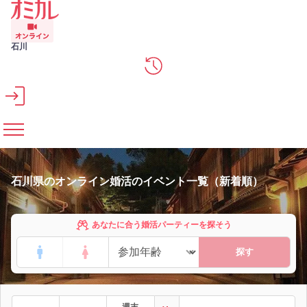
メインコンテンツへスキップ
石川
石川県のオンライン婚活のイベント一覧（新着順）
あなたに合う婚活パーティーを探そう
探す
週末