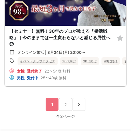
【セミナー】無料！30年のプロが教える「婚活戦
略」｜今のままでは一生変わらないと感じる男性へ
⑰
オンライン婚活 | 8月24日(月) 20:00〜
イベントクラブアクセス
20代向け
30代向け
40代向け
女性
女性
受付終了
22〜54歳
無料
男性
受付中
25〜49歳
無料
1
2
全2ページ