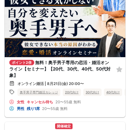
無料！奥手男子専用の恋活・婚活オン
ポイント2倍
ライン【セミナー】【20代、30代、40代、50代対
象】
オンライン婚活 | 8月21日(金) 20:00〜
奥手男子専門婚活カレッジ
20代向け
30代向け
40代向け
5
女性
キャンセル待ち
20〜55歳
無料
男性
残り1席
20〜55歳
無料
開催確定