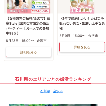
【女性無料ご招待/金沢市】個
《1年で婚約したい》たばこを
室Style│誠実な方限定の婚活
吸わない男女×気遣い上手な男
パーティー【お一人での参加
性
率98％】
8月9日
15:00〜
金沢市
8月23日
15:00〜
金沢市
詳細を見る
詳細を見る
石川県のエリアごとの婚活ランキング
石川県
金沢市