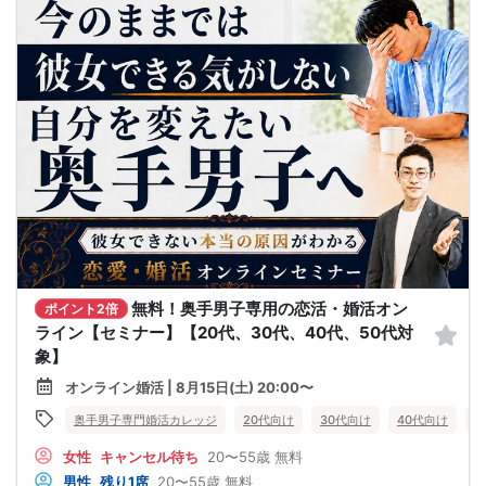
無料！奥手男子専用の恋活・婚活オン
ポイント2倍
ライン【セミナー】【20代、30代、40代、50代対
象】
オンライン婚活 | 8月15日(土) 20:00〜
奥手男子専門婚活カレッジ
20代向け
30代向け
40代向け
5
女性
キャンセル待ち
20〜55歳
無料
男性
残り1席
20〜55歳
無料