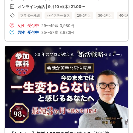
オンライン婚活 | 9月10日(木) 21:00〜
ブラボー沖縄
ハイステータス
20代向け
30代向け
40代向け
女性
受付中
29〜49歳
3,980円
男性
受付中
35〜57歳
8,980円