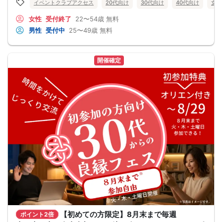
イベントクラブアクセス
20代向け
30代向け
40代向け
女性
女性
受付終了
22〜54歳
無料
男性
受付中
25〜49歳
無料
開催確定
【初めての方限定】8月末まで毎週
ポイント2倍