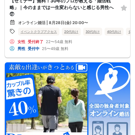
【セミナー】無料！30年のプロが教える「婚活戦
略」｜今のままでは一生変わらないと感じる男性へ
⑰
オンライン婚活 | 8月28日(金) 20:00〜
イベントクラブアクセス
20代向け
30代向け
40代向け
女性
女性
受付終了
22〜54歳
無料
男性
受付中
25〜49歳
無料