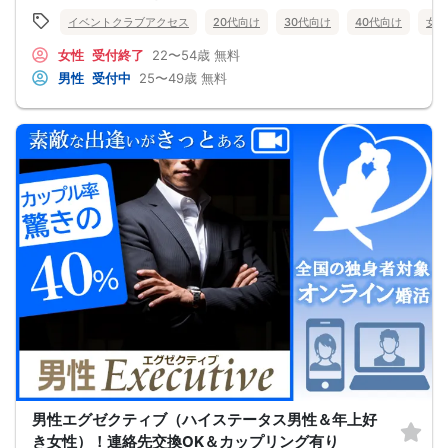
イベントクラブアクセス
20代向け
30代向け
40代向け
女性
女性
受付終了
22〜54歳
無料
男性
受付中
25〜49歳
無料
男性エグゼクティブ（ハイステータス男性＆年上好
き女性）！連絡先交換OK＆カップリング有り