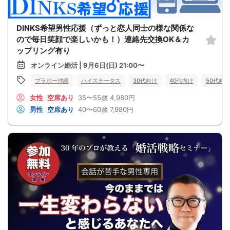
DINKS希望男性応援（ずっと恋人同士の様な関係な
ので毎日笑顔で楽しいかも！）連絡先交換OK＆カ
ップリング有り
オンライン婚活 | 9月6日(日) 21:00〜
ブラボー沖縄
ハイステータス
30代向け
40代向け
50代向け
女性
空席あり
35〜55歳
4,980円
男性
空席あり
40〜60歳
7,980円