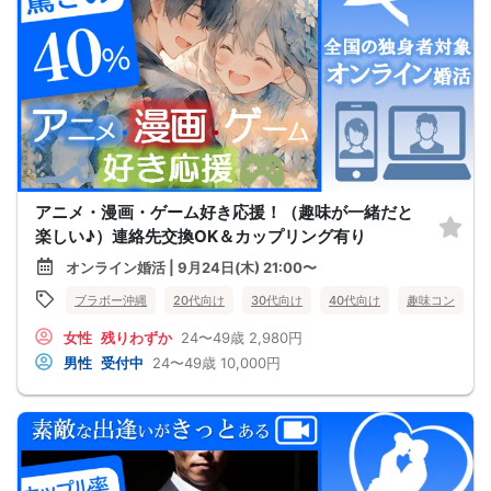
アニメ・漫画・ゲーム好き応援！（趣味が一緒だと
楽しい♪）連絡先交換OK＆カップリング有り
オンライン婚活 | 9月24日(木) 21:00〜
ブラボー沖縄
20代向け
30代向け
40代向け
趣味コン
女性
残りわずか
24〜49歳
2,980円
男性
受付中
24〜49歳
10,000円