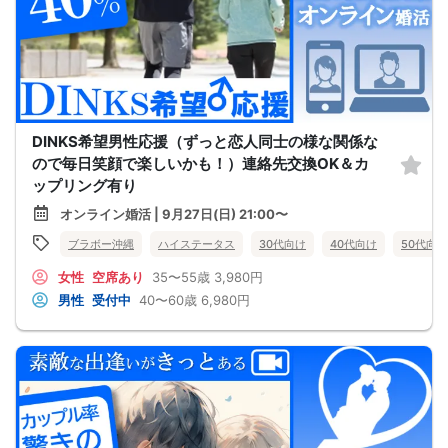
DINKS希望男性応援（ずっと恋人同士の様な関係な
ので毎日笑顔で楽しいかも！）連絡先交換OK＆カ
ップリング有り
オンライン婚活 | 9月27日(日) 21:00〜
ブラボー沖縄
ハイステータス
30代向け
40代向け
50代向け
女性
空席あり
35〜55歳
3,980円
男性
受付中
40〜60歳
6,980円