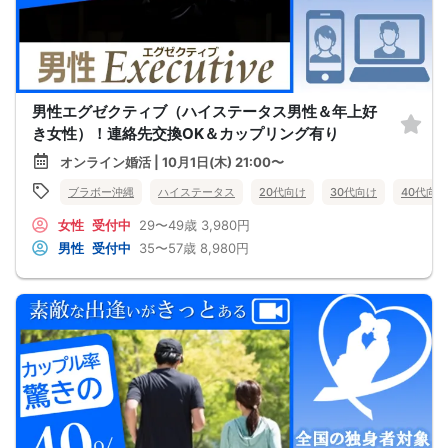
男性エグゼクティブ（ハイステータス男性＆年上好
き女性）！連絡先交換OK＆カップリング有り
オンライン婚活 | 10月1日(木) 21:00〜
ブラボー沖縄
ハイステータス
20代向け
30代向け
40代向け
女性
受付中
29〜49歳
3,980円
男性
受付中
35〜57歳
8,980円