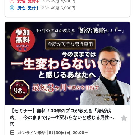
女性
受付中
20〜49歳
4,980円
男性
受付中
23〜49歳
6,980円
【セミナー】無料！30年のプロが教える「婚活戦
略」｜今のままでは一生変わらないと感じる男性へ
⑰
オンライン婚活 | 8月30日(日) 20:00〜