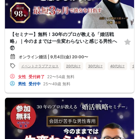
【セミナー】無料！30年のプロが教える「婚活戦
略」｜今のままでは一生変わらないと感じる男性へ
⑰
オンライン婚活 | 9月4日(金) 20:00〜
イベントクラブアクセス
20代向け
30代向け
40代向け
女性
女性
受付終了
22〜54歳
無料
男性
受付中
25〜49歳
無料