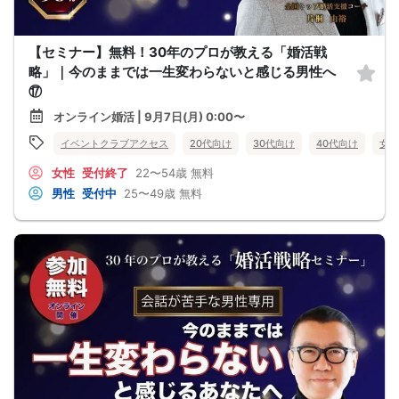
【セミナー】無料！30年のプロが教える「婚活戦
略」｜今のままでは一生変わらないと感じる男性へ
⑰
オンライン婚活 | 9月7日(月) 0:00〜
イベントクラブアクセス
20代向け
30代向け
40代向け
女性
女性
受付終了
22〜54歳
無料
男性
受付中
25〜49歳
無料