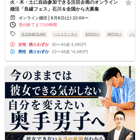
火・木・土に自由参加できる注目企画のオンライン
婚活「良縁フェス」石川＆全国から大募集
オンライン婚活 | 8月8日(土) 22:00〜
受付終了まで30時間
自治体婚活LMO
ハイステータス
30代向け
40代向け
バツイ
女性
残りわずか
30〜45歳
4,980円
男性
残りわずか
33〜48歳
14,980円