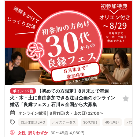
【初めての方限定】8月末まで毎週
ポイント2倍
火・木・土に自由参加できる注目企画のオンライン
婚活「良縁フェス」石川＆全国から大募集
オンライン婚活 | 8月11日(火・山の日) 22:00〜
自治体婚活LMO
ハイステータス
30代向け
40代向け
バツイ
女性
残りわずか
30〜45歳
4,980円