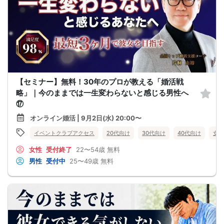
【セミナー】無料！30年のプロが教える「婚活戦
略」｜今のままでは一生変わらないと感じる男性へ
⑰
オンライン婚活 | 9月2日(水) 20:00〜
イベントクラブアクセス
20代向け
30代向け
40代向け
女性
女性
受付終了
22〜54歳
無料
男性
受付中
25〜49歳
無料