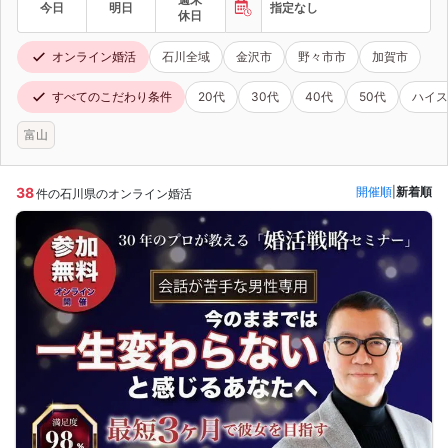
今日
明日
指定なし
休日
オンライン婚活
石川全域
金沢市
野々市市
加賀市
すべてのこだわり条件
20代
30代
40代
50代
ハイス
富山
38
開催順
|
新着順
件の石川県のオンライン婚活