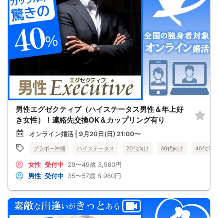
男性エグゼクティブ（ハイステータス男性＆年上好
き女性）！連絡先交換OK＆カップリング有り
オンライン婚活 | 9月20日(日) 21:00〜
ブラボー沖縄
ハイステータス
20代向け
30代向け
40代向け
女性
受付中
29〜49歳
3,980円
男性
受付中
35〜57歳
8,980円