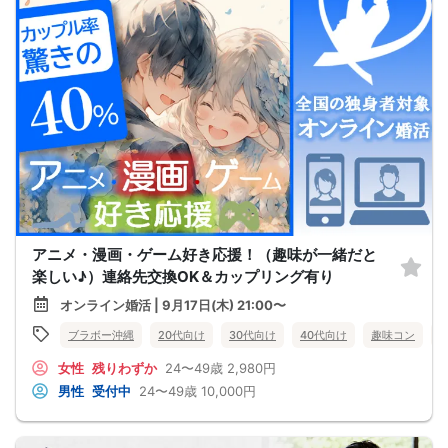
アニメ・漫画・ゲーム好き応援！（趣味が一緒だと
楽しい♪）連絡先交換OK＆カップリング有り
オンライン婚活 | 9月17日(木) 21:00〜
ブラボー沖縄
20代向け
30代向け
40代向け
趣味コン
女性
残りわずか
24〜49歳
2,980円
男性
受付中
24〜49歳
10,000円