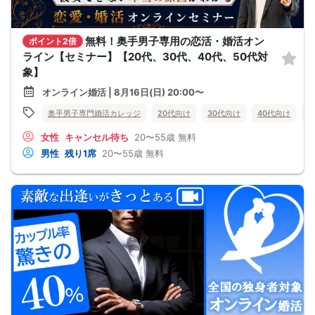
無料！奥手男子専用の恋活・婚活オン
ポイント2倍
ライン【セミナー】【20代、30代、40代、50代対
象】
オンライン婚活 | 8月16日(日) 20:00〜
奥手男子専門婚活カレッジ
20代向け
30代向け
40代向け
5
女性
キャンセル待ち
20〜55歳
無料
男性
残り1席
20〜55歳
無料