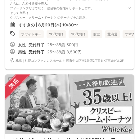
さらに、AI相性診断を導入。
フィーリングだけでなく、価値観の相性もサポートします。
そして今回は、
クリスピー・クリーム・ドーナツ のドーナツをご用意。
甘いスイーツが緊張をほぐし、自然な笑顔を引き出してくれます♪
すすきの | 8月20日(木) 19:30〜
「そろそろ真剣に出会いたい」
「でも堅すぎる雰囲気は少し苦手…」
ホワイトキー
20代向け
30代向け
個室
北海道
すすきの
そんな方にぴったりの、“ご褒美時間”のようなイベントとなっております。
☆スイーツ＆ドリンク☆
女性
受付終了
25〜38歳
500円
・クリスピークリームドーナツ
・ウーロン茶、緑茶、コーヒー
男性
受付終了
25〜38歳
3,500円
■MATCHING SHUTTER
- マッチングシャッター -男女の間には大振りなカーテンカウントダウンが始ま
札幌｜札幌コンファレンスホール 札幌市中央区南3条西2丁目6 KT三条ビル2F
る…パーティー開始とともについに開く…あなたの前に現れるのは誰！？
■NEW個室シート採用
他人との無駄な接触を極力抑えた座席正面、そして左右には専用パーティション
やカーテンで仕切られた壁空間は男女別、誰にも見られないプライベート感が半
満席
端ない！
■WhiteKey AI Matching
ホワイトキーが生んだ未来のマッチングプログラム・カップルになる確率％を事
前に知らせる相性診断機能・話すべき相手は「AI」が決めてくれる
参加条件：友達を増やしたい方・出逢いを探されている方