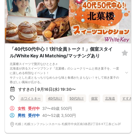
「40代50代中心！1対1全員トーク！」個室スタイ
ル/White Key AI Matching/マッチングあり
北菓楼スイーツで贅沢なひととき♬
北海道が誇るスイーツブランド『北菓楼』のシュークリームと焼き菓子を、一度
に楽しめる特別なイベント！
サクッとした皮ともっちりなめらかな味と食感がたまらない！そして焼き菓子の
香ばしい風味が広がる。
北菓楼ならではのスイーツマジックを！
すすきの | 9月16日(水) 19:30〜
★★★中間印象チェックがサポートする★★★
自分が選んだ相手とカップルになる確率やライバル数なども専用アプリが診断し
ホワイトキー
40代向け
50代向け
個室
北海道
すすきの
て紙に印刷して皆様にお渡しします。気になるあの人とのカップル確率は！？
（参加者のスマートフォンは使用しません）
女性
受付中
37〜49歳
500円
■MATCHING SHUTTER
- マッチングシャッター -男女の間には大振りなカーテンカウントダウンが始ま
男性
受付中
40〜52歳
3,500円
る…パーティー開始とともについに開く…あなたの前に現れるのは誰！？
■NEW個室シート採用
札幌｜札幌コンファレンスホール 札幌市中央区南3条西2丁目6 KT三条ビル2F
他人との無駄な接触を極力抑えた座席正面、そして左右には専用パーティション
やカーテンで仕切られた壁空間は男女別、誰にも見られないプライベート感が半