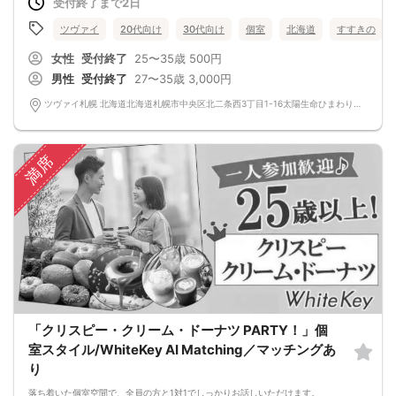
受付終了まで2日
2. 気遣い上手・聞き上手
3. 連絡はマメに取り合う
※すべてに該当する方※
ツヴァイ
20代向け
30代向け
個室
北海道
すすきの
そんな彼となら、
穏やかで幸せ溢れる日々を過ごせそう♪
女性
受付終了
25〜35歳
500円
「幸せな未来をつかむには、ここ」
男性
受付終了
27〜35歳
3,000円
ツヴァイ札幌 北海道北海道札幌市中央区北二条西3丁目1-16太陽生命ひまわり札幌ビル7 階
満席
「クリスピー・クリーム・ドーナツ PARTY！」個
室スタイル/WhiteKey AI Matching／マッチングあ
り
落ち着いた個室空間で、全員の方と1対1でしっかりお話しいただけます。