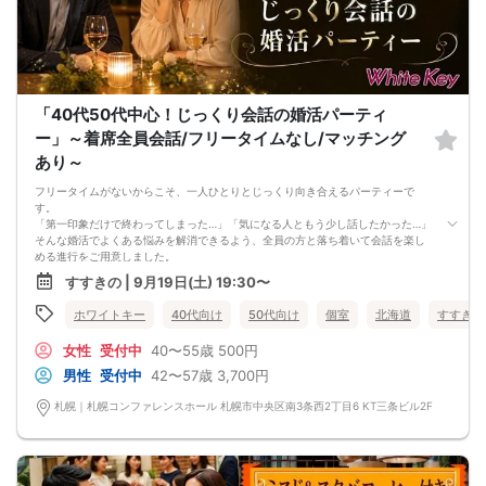
「40代50代中心！じっくり会話の婚活パーティ
ー」～着席全員会話/フリータイムなし/マッチング
あり～
フリータイムがないからこそ、一人ひとりとじっくり向き合えるパーティーで
す。
「第一印象だけで終わってしまった…」「気になる人ともう少し話したかった…」
そんな婚活でよくある悩みを解消できるよう、全員の方と落ち着いて会話を楽し
める進行をご用意しました。
プロフィールだけでは伝わらない人柄や価値観、話しやすさや笑いのツボなど、
すすきの | 9月19日(土) 19:30〜
本当に大切な相性は会話の中で見えてくるもの。着席スタイルで時間をかけてお
話しいただけるため、自然体の自分で相手を知ることができます。
ホワイトキー
40代向け
50代向け
個室
北海道
すすきの
フリータイムがないので、話しかけるタイミングに悩んだり、一人で待つ時間が
できたりする心配もありません。初めて婚活パーティーに参加する方や、人見知
女性
受付中
40〜55歳
500円
りの方でも安心してご参加いただけます。
「見た目だけではなく、人柄を大切にした出会いがしたい」「結婚を見据えて、
男性
受付中
42〜57歳
3,700円
価値観の合う相手と出会いたい」という40代・50代の方にぴったりのイベントで
す。
札幌｜札幌コンファレンスホール 札幌市中央区南3条西2丁目6 KT三条ビル2F
落ち着いた雰囲気の中で、一人ひとりとの会話を楽しみながら、本当の相性がわ
かる出会いを見つけてみませんか？
参加条件：友達を増やしたい方・出逢いを探されている方