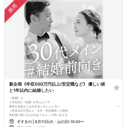
る…パーティー開始とともについに開く…あなたの前に現れるのは誰！？
満席
■NEW個室シート採用
他人との無駄な接触を極力抑えた座席正面、そして左右には専用パーティション
やカーテンで仕切られた壁空間は男女別、誰にも見られないプライベート感が半
端ない！
■WhiteKey AI Matching
ホワイトキーが生んだ未来のマッチングプログラム・カップルになる確率％を事
前に知らせる相性診断機能・話すべき相手は「AI」が決めてくれる
参加条件：友達を増やしたい方・出逢いを探されている方
新企画《年収500万円以上/安定職など》 優しい彼
と1年以内に結婚したい
《初婚》＆
１年以内に ”結婚” を考えたい♡
将来を見据えたお付き合いがしたい方へ
《年収500万円以上・大卒・安定職等》の男性
真剣度が高い2人が出会うからこそ想い合える
”大切に想い合える”お相手
すすきの | 8月11日(火・山の日) 15:00〜
1. 穏やかで優しい性格