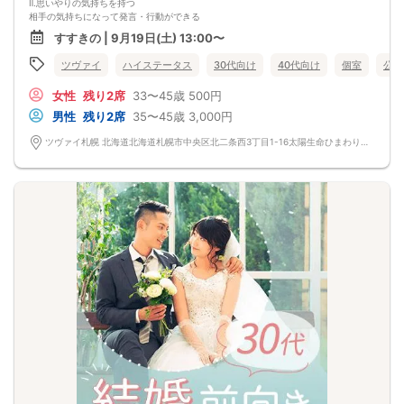
Ⅱ.思いやりの気持ちを持つ
相手の気持ちになって発言・行動ができる
Ⅲ.お互いに尊重しあえる
すすきの | 9月19日(土) 13:00〜
習慣や好み、考え方を理解しようとする
この人となら一緒に歩んでいける。
ツヴァイ
ハイステータス
30代向け
40代向け
個室
公務
そう思えるパートナーを見つけませんか？
女性
残り2席
33〜45歳
500円
男性
残り2席
35〜45歳
3,000円
ツヴァイ札幌 北海道北海道札幌市中央区北二条西3丁目1-16太陽生命ひまわり札幌ビル7 階