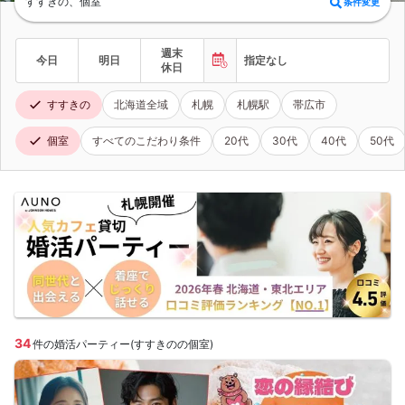
すすきの、個室
条件変更
週末
今日
明日
指定なし
休日
すすきの
北海道全域
札幌
札幌駅
帯広市
個室
すべてのこだわり条件
20代
30代
40代
50代
34
件の婚活パーティー(すすきのの個室)