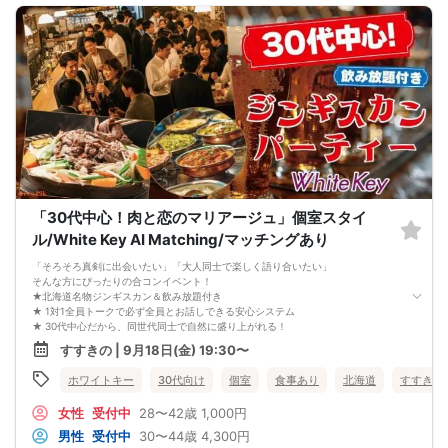
端ない！
■WhiteKey AI Matching
ホワイトキーが生んだ未来のマッチングプログラム・カップルになる確率％を事
前に知らせる相性診断機能・話すべき相手は「AI」が決めてくれる
参加条件：友達を増やしたい方・出逢いを探されている方
「30代中心！肉と恋のマリアージュ」個室スタイ
ル/White Key AI Matching/マッチングあり
「そろそろ真剣に出会いたい」「大人同士で楽しく語り合いたい」
そんな方にぴったりの合コンイベント！
★北海道名物ジンギスカン＆飲み放題付き
★ 1対1全員トークで必ず全員とお話しできる安心システム
★ 30代中心だから、同世代同士で自然に盛り上がれる！
おいしいお肉とお酒を楽しみながら、素敵なご縁を探しませんか？
すすきの | 9月18日(金) 19:30〜
「肉と恋のマリアージュ」が、あなたを待っています
お一人でのご参加も、友人と一緒の参加も大歓迎です！
ホワイトキー
30代向け
個室
食事あり
北海道
すすきの
美味しい料理と素敵な出会いで、忘れられない秋の夜を過ごしましょう！
■WhiteKey AI Matchingホワイトキーが生んだ未来のマッチングプログラム採
女性
受付中
28〜42歳
1,000円
用！ ・カップルになる確率％を事前に知らせる相性診断機能 ・話すべき相手は
「AI」が決めてくれる
男性
受付中
30〜44歳
4,300円
参加条件：友達を増やしたい方・出逢いを探されている方