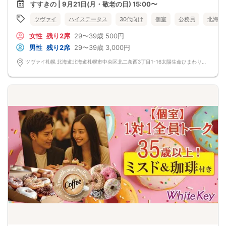
すすきの | 9月21日(月・敬老の日) 15:00〜
相性抜群の組み合わせで開催いたします！
＼さらに今回は／
ツヴァイ
ハイステータス
30代向け
個室
公務員
北海道
結婚生活に大切な2つの条件♡
穏やかで優しい方
女性
残り2席
29〜39歳
500円
すぐ怒ったりしない・温厚
気遣い上手・思いやりがある など
男性
残り2席
29〜39歳
3,000円
＆
大人のマナーを守れる方
ツヴァイ札幌 北海道北海道札幌市中央区北二条西3丁目1-16太陽生命ひまわり札幌ビル7 階
大きな声で話さない/店員さんにも優しい/
挨拶やお礼がしっかりできる etc＆hellip＆＆
この人となら一緒に歩んでいける。
そう思えるパートナーを見つけませんか？