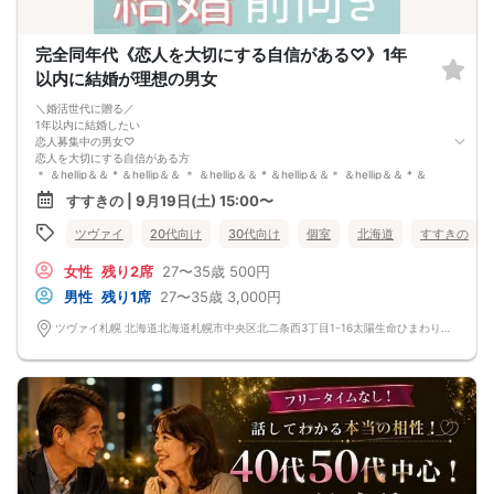
完全同年代《恋人を大切にする自信がある♡》1年
以内に結婚が理想の男女
＼婚活世代に贈る／
1年以内に結婚したい
恋人募集中の男女♡
恋人を大切にする自信がある方
＊ ＆hellip＆＆ * ＆hellip＆＆ ＊ ＆hellip＆＆ * ＆hellip＆＆＊ ＆hellip＆＆ * ＆
hellip＆＆ ＊ ＆hellip＆＆ * ＆hellip＆＆ ＊
すすきの | 9月19日(土) 15:00〜
・一途な性格でずっと大事に想える自信がある
・辛い時もそばで寄り添っていく自信がある
ツヴァイ
20代向け
30代向け
個室
北海道
すすきの
・家事・育児を分担できる自信がある
・結婚を真剣に考えている自信がある
女性
残り2席
27〜35歳
500円
＊ ＆hellip＆＆ * ＆hellip＆＆ ＊ ＆hellip＆＆ * ＆hellip＆＆＊ ＆hellip＆＆ * ＆
hellip＆＆ ＊ ＆hellip＆＆ * ＆hellip＆＆ ＊
男性
残り1席
27〜35歳
3,000円
上記すべて当てはまる方を募集中！
将来のパートナーを見つける出会いを♡
ツヴァイ札幌 北海道北海道札幌市中央区北二条西3丁目1-16太陽生命ひまわり札幌ビル7 階