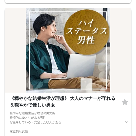
真剣に将来を考える同世代との出会いを、この機会にぜひ。
■MATCHING SHUTTER
- マッチングシャッター -男女の間には大振りなカーテンカウントダウンが始ま
る…パーティー開始とともについに開く…あなたの前に現れるのは誰！？
■NEW個室シート採用
他人との無駄な接触を極力抑えた座席正面、そして左右には専用パーティション
やカーテンで仕切られた壁空間は男女別、誰にも見られないプライベート感が半
端ない！
■WhiteKey AI Matching
ホワイトキーが生んだ未来のマッチングプログラム・カップルになる確率％を事
前に知らせる相性診断機能・話すべき相手は「AI」が決めてくれる
参加条件：友達を増やしたい方・出逢いを探されている方
《穏やかな結婚生活が理想》 大人のマナーが守れる
＆穏やかで優しい男女
穏やかな結婚生活が理想の男女編
経済的にゆとりがある男性
貯金をしている・安定した収入がある
家庭的な女性
自炊派 / キレイ好き / 整理整頓が得意