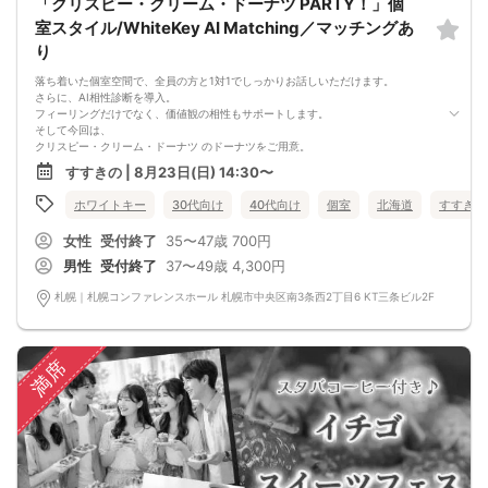
「クリスピー・クリーム・ドーナツ PARTY！」個
室スタイル/WhiteKey AI Matching／マッチングあ
り
落ち着いた個室空間で、全員の方と1対1でしっかりお話しいただけます。
さらに、AI相性診断を導入。
フィーリングだけでなく、価値観の相性もサポートします。
そして今回は、
クリスピー・クリーム・ドーナツ のドーナツをご用意。
甘いスイーツが緊張をほぐし、自然な笑顔を引き出してくれます♪
すすきの | 8月23日(日) 14:30〜
「そろそろ真剣に出会いたい」
「でも堅すぎる雰囲気は少し苦手…」
ホワイトキー
30代向け
40代向け
個室
北海道
すすきの
そんな方にぴったりの、“ご褒美時間”のようなイベントとなっております。
☆スイーツ＆ドリンク☆
女性
受付終了
35〜47歳
700円
・クリスピークリームドーナツ
・ウーロン茶、緑茶、コーヒー
男性
受付終了
37〜49歳
4,300円
■MATCHING SHUTTER
- マッチングシャッター -男女の間には大振りなカーテンカウントダウンが始ま
札幌｜札幌コンファレンスホール 札幌市中央区南3条西2丁目6 KT三条ビル2F
る…パーティー開始とともについに開く…あなたの前に現れるのは誰！？
■NEW個室シート採用
他人との無駄な接触を極力抑えた座席正面、そして左右には専用パーティション
やカーテンで仕切られた壁空間は男女別、誰にも見られないプライベート感が半
満席
端ない！
■WhiteKey AI Matching
ホワイトキーが生んだ未来のマッチングプログラム・カップルになる確率％を事
前に知らせる相性診断機能・話すべき相手は「AI」が決めてくれる
参加条件：友達を増やしたい方・出逢いを探されている方