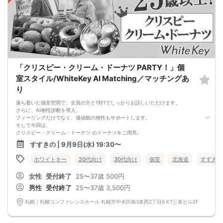
やカーテンで仕切られた壁空間は男女別、誰にも見られないプライベート感が半
端ない！
■WhiteKey AI Matching
ホワイトキーが生んだ未来のマッチングプログラム・カップルになる確率％を事
前に知らせる相性診断機能・話すべき相手は「AI」が決めてくれる
参加条件：友達を増やしたい方・出逢いを探されている方
「クリスピー・クリーム・ドーナツ PARTY！」個
室スタイル/WhiteKey AI Matching／マッチングあ
り
落ち着いた個室空間で、全員の方と1対1でしっかりお話しいただけます。
さらに、AI相性診断を導入。
フィーリングだけでなく、価値観の相性もサポートします。
そして今回は、
クリスピー・クリーム・ドーナツ のドーナツをご用意。
甘いスイーツが緊張をほぐし、自然な笑顔を引き出してくれます♪
すすきの | 9月9日(水) 19:30〜
「そろそろ真剣に出会いたい」
「でも堅すぎる雰囲気は少し苦手…」
ホワイトキー
20代向け
30代向け
個室
北海道
すすきの
そんな方にぴったりの、“ご褒美時間”のようなイベントとなっております。
☆スイーツ＆ドリンク☆
女性
受付終了
25〜37歳
500円
・クリスピークリームドーナツ
・ウーロン茶、緑茶、コーヒー
男性
受付終了
25〜37歳
3,500円
■MATCHING SHUTTER
- マッチングシャッター -男女の間には大振りなカーテンカウントダウンが始ま
札幌｜札幌コンファレンスホール 札幌市中央区南3条西2丁目6 KT三条ビル2F
る…パーティー開始とともについに開く…あなたの前に現れるのは誰！？
■NEW個室シート採用
他人との無駄な接触を極力抑えた座席正面、そして左右には専用パーティション