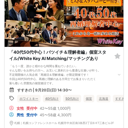
「40代50代中心！バツイチ＆理解者編」個室スタ
イル/White Key AI Matching/マッチングあり
「もう一度、誰かと穏やかな時間を重ねていきたい」
そんな想いをお持ちの方へ。お互いに真剣だから最適な出逢いが叶う。
不定期開催の人気企画「再婚活＆理解者編」が限定開催です！
今回は40代50代中心、再婚に理解のある方同士でお集まりいただく
落ち着いた雰囲気の個室婚活です。
これまでの人生経験を大切にしながら、
すすきの | 9月20日(日) 14:30〜
これからの時間を一緒に歩んでいけるお相手を探したい方におすすめです。
★スイーツ＆ドリンク★
ホワイトキー
40代向け
50代向け
個室
北海道
すすきの
・大人気のミスドが食べられる！
（ポン・デ・リング、オールドファッション、フレンチクルーラーチョコリン
女性
受付中
42〜55歳
1,000円
グ、ハニーディップなど）
・ウーロン茶、緑茶、スターバックスのコーヒー
男性
受付中
45〜58歳
4,300円
周囲を気にせずゆっくりお話しできる個室スタイル。
お一人参加の方も多数いらっしゃいますので、
札幌｜札幌コンファレンスホール 札幌市中央区南3条西2丁目6 KT三条ビル2F
初めての方も安心してご参加ください。