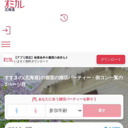
メインコンテンツへスキップ
北海道
【アプリ限定】
検索条件や履歴の保存も♪
ダウンロード
いますぐ無料ダウンロード
すすきの(北海道)の個室の婚活パーティー・街コン一覧の
2ページ目
あなたに合う婚活パーティーを探そう
探す