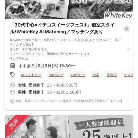
「30代中心×イチゴスイーツフェス♪」個室スタイ
ル/WhiteKey AI Matching／マッチングあり
落ち着いた個室空間で、全員の方と1対1でしっかりお話しいただけるので、初心
者さんでも安心♪
さらに、AI相性診断を導入。
フィーリングだけでなく、価値観の相性もサポートします。
そして今回は、
イチゴのスイーツとスターバックスのコーヒーをご用意！
すすきの | 9月3日(木) 19:30〜
甘いスイーツが緊張をほぐし、自然な笑顔を引き出してくれます♪
「そろそろ真剣に出会いたい」
ホワイトキー
30代向け
40代向け
個室
北海道
すすきの
「でも堅すぎる雰囲気は少し苦手…」
そんな方にぴったりの、“ご褒美時間”のようなイベントとなっております。
女性
受付終了
28〜40歳
500円
★★スイーツ＆ドリンク MENU★★
・イチゴのロールケーキ
男性
受付終了
30〜42歳
3,500円
・イチゴのバウムクーヘン
・イチゴのチーズタルト
札幌｜札幌コンファレンスホール 札幌市中央区南3条西2丁目6 KT三条ビル2F
・イチゴの杏仁豆腐
・ウーロン茶、緑茶、スタバコーヒー、ワイン
＊飲食メニューは仕入れの関係で変更になる場合がございます
■MATCHING SHUTTER
満席
- マッチングシャッター -男女の間には大振りなカーテンカウントダウンが始ま
る…パーティー開始とともについに開く…あなたの前に現れるのは誰！？
■NEW個室シート採用
他人との無駄な接触を極力抑えた座席正面、そして左右には専用パーティション