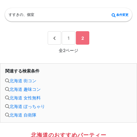
やカーテンで仕切られた壁空間は男女別、誰にも見られないプライベート感が半
端ない！
■WhiteKey AI Matching
すすきの、個室
条件変更
ホワイトキーが生んだ未来のマッチングプログラム・カップルになる確率％を事
前に知らせる相性診断機能・話すべき相手は「AI」が決めてくれる
参加条件：友達を増やしたい方・出逢いを探されている方
1
2
全2ページ
関連する検索条件
北海道 街コン
北海道 趣味コン
北海道 女性無料
北海道 ぽっちゃり
北海道 自衛隊
北海道のおすすめパーティー