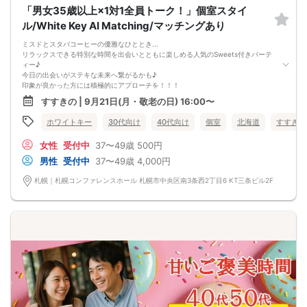
「男女35歳以上×1対1全員トーク！」個室スタイ
ル/White Key AI Matching/マッチングあり
ミスドとスタバコーヒーの優雅なひととき...
リラックスできる特別な時間を出会いとともに楽しめる人気のSweets付きパーテ
ィー♪
今日の出会いがステキな未来へ繋がるかも♪
印象が良かった方には積極的にアプローチを！！！
★★スイーツ＆ドリンクメニュー★★
すすきの | 9月21日(月・敬老の日) 16:00〜
◇ミスド（人気商品が食べられる！）
◇スタバコーヒー
ホワイトキー
30代向け
40代向け
個室
北海道
すすきの
◇ウーロン茶
◇緑茶
女性
受付中
37〜49歳
500円
＊飲食メニューは仕入れの関係で変更になる場合がございます
■MATCHING SHUTTER
男性
受付中
37〜49歳
4,000円
- マッチングシャッター -男女の間には大振りなカーテンカウントダウンが始ま
る…パーティー開始とともについに開く…あなたの前に現れるのは誰！？
札幌｜札幌コンファレンスホール 札幌市中央区南3条西2丁目6 KT三条ビル2F
■NEW個室シート採用
他人との無駄な接触を極力抑えた座席正面、そして左右には専用パーティション
やカーテンで仕切られた壁空間は男女別、誰にも見られないプライベート感が半
端ない！
■WhiteKey AI Matching
ホワイトキーが生んだ未来のマッチングプログラム・カップルになる確率％を事
前に知らせる相性診断機能・話すべき相手は「AI」が決めてくれる
参加条件：友達を増やしたい方・出逢いを探されている方