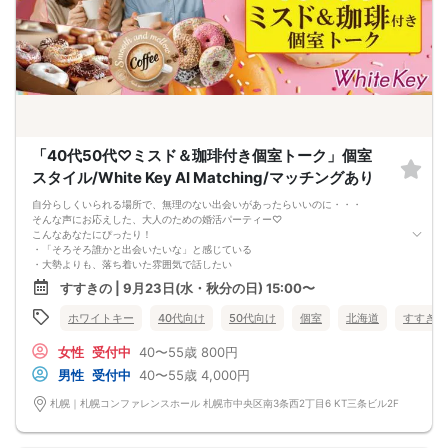
「40代50代♡ミスド＆珈琲付き個室トーク」個室
スタイル/White Key AI Matching/マッチングあり
自分らしくいられる場所で、無理のない出会いがあったらいいのに・・・
そんな声にお応えした、大人のための婚活パーティー♡
こんなあなたにぴったり！
・「そろそろ誰かと出会いたいな」と感じている
・大勢よりも、落ち着いた雰囲気で話したい
・もう一度、心ときめく恋がしたい
すすきの | 9月23日(水・秋分の日) 15:00〜
★スイーツ＆ドリンク★
・大人気のミスドが食べられる！
ホワイトキー
40代向け
50代向け
個室
北海道
すすきの
（ポン・デ・リング、オールドファッション、フレンチクルーラーチョコリン
グ、ハニーディップなど）
女性
受付中
40〜55歳
800円
※メニューは仕入れの関係で変更になる場合があります。
・ウーロン茶、緑茶、珈琲
男性
受付中
40〜55歳
4,000円
年齢を重ねた今だからこそ、心が通う出会いがあります。
一歩踏み出すだけで、新しい笑顔が待っています。
札幌｜札幌コンファレンスホール 札幌市中央区南3条西2丁目6 KT三条ビル2F
あなたらしいご縁を、ぜひこの場で見つけてみませんか？
■MATCHING SHUTTER
- マッチングシャッター -男女の間には大振りなカーテンカウントダウンが始ま