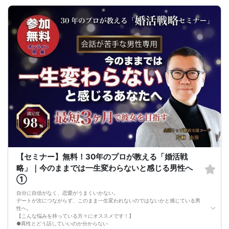
●女性との会話に自信を持てるようになる
●婚活パーティーやマッチングアプリで結果を出せるようになる
●異性とのコミュニケーションのポイントが理解できる
●好きになった女性との関係を続けられるようになる
まずは、異性が求めていることを理解し、
それを提供できる自分自身に変化していくことにより、
はじめて自分が好きな異性が自分を好きになってくれるようになり、
恋愛婚活が上手くいくようになります。
改善
異性が求めていることを理解し、
それを自然に伝えられる自分に変わることで、
好きな女性から選ばれるようになります。
婚活戦略セミナーでは、恋愛や婚活で悩む男性が
短期間で変化と成果を実感できる方法をお伝えします。
【注意事項】
・セミナー中はカメラをオン（お顔を出して）での受講をお願いします。
（屋外、車内からのご参加や、途中入室、退出はご遠慮下さい。）
【キャンセル規定】
セミナー準備の都合上、当日無断キャンセルの場合は、3,000円のキャンセル料を
お支払いいただきます。
【セミナー】無料！30年のプロが教える「婚活戦
略」｜今のままでは一生変わらないと感じる男性へ
①
自分に自信がなく、恋愛がうまくいかない。
デートが次につながらず、このまま一生変われないのではないかと感じている男
性へ。
【こんな悩みを持っている方々にオススメです！】
●異性とどう話していいのか分からない