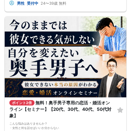
・自分に対する確かな自信が身につく
男性
受付中
24〜39歳
無料
・「自分ならできる」という感覚（自己効力感）が高まる
・女性との関係を前に進めるためのクロージング力が身につく
なぜ恋愛がうまくいかないのか？
多くの方は「出会いが足りない」と考えがちです。
しかし、本当の原因はそこではありません。
重要なのは、「異性が求めていることを理解し、それを自然に提供できている
か」です。
これができるようになることで、はじめて「好きな人に選ばれる状態」がつくら
れます。
★---このセミナーで目指す変化
異性が求めていることを理解し、それを無理なく伝えられる自分へ。
その結果として、好きな女性から選ばれる状態を実現していきます。
セミナーでは、すぐに使える実践的なノウハウをお伝えします。
◆講師紹介｜小松 賢司
こんにちは、小松です。
私は社会人になるまで交際経験がなく、恋愛に強いコンプレックスを抱えていま
した。
そこから一念発起し、街コン・マッチングアプリ・ナンパなどあらゆる出会いを
実践。
しかし現実は厳しく、わずか3ヶ月で1000回以上フラれるという経験もしていま
す。
それでも諦めず、「なぜうまくいかないのか」「どうすれば改善できるのか」を
無料！奥手男子専用の恋活・婚活オン
徹底的に検証し続けた結果、結婚を実現。
ポイント2倍
さらに結婚と離婚の両方を経験したことで、「うまくいく関係」と「続かない関
ライン【セミナー】【20代、30代、40代、50代対
係」の違いを深く理解しました。
象】
現在は婚活カウンセラーとして活動し、年間40組以上の成婚、250件以上のカッ
プル成立に関わっています。
こんな悩みはありませんか？
再婚後は良好な夫婦関係を築いており、婚活だけでなく「結婚後もうまくいく関
・女性と何を話せばいいか分からない
係づくり」までお伝えしています。