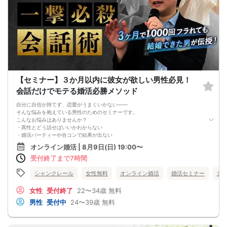
【セミナー】３か月以内に彼女が欲しい男性必見！
会話だけでモテる婚活必勝メソッド
自分に自信が持てず、恋愛がうまくいかない——
そんな悩みを抱えている男性のためのセミナーです。
こんなお悩みはありませんか？
・異性とどう話せばいいかわからない
・婚活パーティーや合コンで結果が出ない
・デートやお見合いが2回目につながらない
オンライン婚活 | 8月9日(日) 19:00〜
・このまま一生変われない気がしている
受付終了まで7時間
・断られるたびに自分を否定された気持ちになる
恋愛経験が少なくても問題ありません。
正しい方法を知れば、誰でも変わることができます。
シャンクレール
女性無料
オンライン婚活
婚活セミナー
北
★---このセミナーで得られること
・自分に対する確かな自信が身につく
女性
受付終了
22〜34歳
無料
・「自分ならできる」という感覚（自己効力感）が高まる
男性
受付中
24〜39歳
無料
・女性との関係を前に進めるためのクロージング力が身につく
なぜ恋愛がうまくいかないのか？
多くの方は「出会いが足りない」と考えがちです。
しかし、本当の原因はそこではありません。