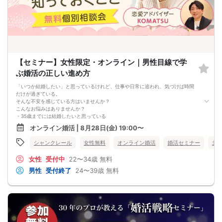
婚活戦略セミナーでは、恋愛や婚活で悩む男性が
短期間で変化と成果を実感できる方法をお伝えします。
【注意事項】
・セミナー中はカメラをオン（お顔を出して）での受講をお願いします。
（屋外、車内からのご参加や、途中入室、退出はご遠慮下さい。）
【キャンセル規定】
セミナー準備の都合上、当日無断キャンセルの場合は、3,000円のキャンセル料を
お支払いいただきます。
【セミナー】女性限定・オンライン｜男性目線で学
ぶ婚活の正しい進め方
「いつか結婚したい」と思っているけれど、仕事や日常に追われ、気づけば時間
だけが過ぎている。
そんな不安を感じている方はいませんか？
こんなお悩みはありませんか？
・35歳までには結婚したいと思っている
・マッチングアプリや婚活パーティーを頑張っているが結果につながらない
オンライン婚活 | 8月28日(金) 19:00〜
・交際には発展するのに結婚の話にならない
・どんな男性を選べばいいのかわからない
シャンクレール
女性無料
オンライン婚活
婚活セミナー
北
・男性の本音が知りたい
・婚活を始めたいが何から始めればいいかわからない
女性
受付中
22〜34歳
無料
・今の婚活のやり方が正しいのか不安
婚活経験の有無は問いません。
男性
受付終了
24〜39歳
無料
大切なのは、「今の自分に合った婚活方法を知ること」です。
★---この相談会で得られること
・自分に合った婚活の方向性がわかる
・男性目線でのリアルなアドバイスが聞ける
・結婚に近づくための具体的な行動プランが見つかる
・男性が結婚相手に求めていることを理解できる
・今後の婚活に対する不安が軽くなる