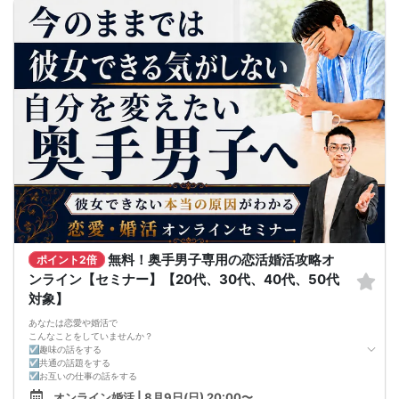
重要なのは、「異性が求めていることを理解し、それを自然に提供できている
か」です。
これができるようになることで、はじめて「好きな人に選ばれる状態」がつくら
れます。
★---このセミナーで目指す変化
異性が求めていることを理解し、それを無理なく伝えられる自分へ。
その結果として、好きな女性から選ばれる状態を実現していきます。
セミナーでは、すぐに使える実践的なノウハウをお伝えします。
◆講師紹介｜小松 賢司
こんにちは、小松です。
私は社会人になるまで交際経験がなく、恋愛に強いコンプレックスを抱えていま
した。
そこから一念発起し、街コン・マッチングアプリ・ナンパなどあらゆる出会いを
実践。
しかし現実は厳しく、わずか3ヶ月で1000回以上フラれるという経験もしていま
す。
それでも諦めず、「なぜうまくいかないのか」「どうすれば改善できるのか」を
徹底的に検証し続けた結果、結婚を実現。
さらに結婚と離婚の両方を経験したことで、「うまくいく関係」と「続かない関
無料！奥手男子専用の恋活婚活攻略オ
ポイント2倍
係」の違いを深く理解しました。
ンライン【セミナー】【20代、30代、40代、50代
現在は婚活カウンセラーとして活動し、年間40組以上の成婚、250件以上のカッ
プル成立に関わっています。
対象】
再婚後は良好な夫婦関係を築いており、婚活だけでなく「結婚後もうまくいく関
係づくり」までお伝えしています。
あなたは恋愛や婚活で
セミナーでは、こうした実体験をもとに、「うまくいかなかったリアル」と「う
こんなことをしていませんか？
まくいくための具体的な方法」を包み隠さずお話しします。
☑趣味の話をする
また、私がセミナーを開催する理由はシンプルです。
☑共通の話題をする
より多くの男性に、変わるきっかけを届けたいから。
☑お互いの仕事の話をする
1対1のサポートには限界があるため、今回はセミナーという形を選びました。
☑家族や将来について話をする
オンライン婚活 | 8月9日(日) 20:00〜