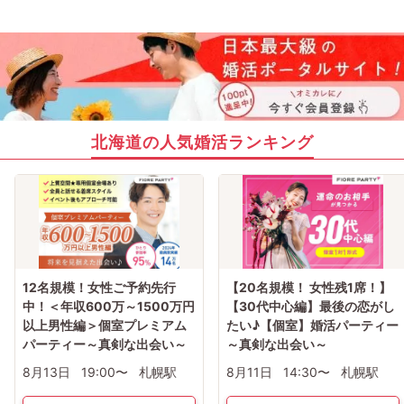
◇100％充電されたスマホも1時間で50％ほど電力消費しますのでお気を付け下さ
い。
◇通信環境、アプリの不具合等でご参加できない場合や、途中退出の場合もキャ
ンセル料金の対象となり、返金等は一切できませんのであらかじめご了承下さ
い。
◇中止の際は開始時間の30分前にご連絡致します。
◇。
【その他】
◇当社のパーティーにふさわしくないと判断された方は、参加をお断りする場合
がございます。
◇入室できない等ございましたらセミナー専用ダイヤル（）までお問い合わせく
北海道の人気婚活ランキング
ださい。
12名規模！女性ご予約先行
【20名規模！ 女性残1席！】
中！＜年収600万～1500万円
【30代中心編】最後の恋がし
以上男性編＞個室プレミアム
たい♪【個室】婚活パーティー
パーティー～真剣な出会い～
～真剣な出会い～
8月13日
19:00〜
札幌駅
8月11日
14:30〜
札幌駅