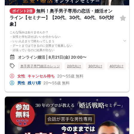
最短距離で進める状態を目指します。
◆講師紹介｜小松 賢司
無料！奥手男子専用の恋活・婚活オン
こんにちは、小松です。
ポイント2倍
現在は結婚相談所で婚活カウンセラーとして活動し、年間40組以上の成婚サポー
ライン【セミナー】【20代、30代、40代、50代対
トや数多くのカップル成立に携わっています。
象】
実は僕自身、社会人になるまで交際経験がありませんでした。
そこから街コン、マッチングアプリ、紹介など、あらゆる出会い方を経験し、多
こんな悩みはありませんか？
くの失敗を重ねてきました。
・女性と何を話せばいいか分からない
その後、自身の結婚・離婚・再婚を経験し、婚活だけでなく「結婚後にうまくい
・いい人止まりで終わってしまう
く関係づくり」についても学び続けてきました。
・デートまではできるのに交際まで進展しない
また、これまで1000人以上の女性と出会ってきた経験から、
・頑張っているのに結果が出ない
・男性はどんな時に結婚を決意するのか
・何が原因なのか分からない
・恋愛はできるのに結婚につながらない理由
オンライン婚活 | 8月21日(金) 20:00〜
・このまま続けても彼女ができる気がしない
・男性が結婚相手として見ているポイント
これまで500名以上の
など、女性同士ではなかなか聞けない男性の本音をお伝えできます。
奥手男子専門婚活カレッジ
20代向け
30代向け
40代向け
5
奥手男子の恋愛・婚活相談に乗ってきて、
女性を評価したり否定したりする場ではありません。
感じることがあります。
男性目線を知ることで、皆さまの婚活が少しでも前向きになり、自信を持って行
女性
キャンセル待ち
20〜55歳
無料
それは、
動できるようになることを目的としています。
多くの奥手男子は、努力不足ではなく、
また、私がこの相談会を開催する理由はシンプルです。
男性
残り1席
20〜55歳
無料
努力の方向性がズレているということです。
婚活現場で多くの方をサポートする中で、「もっと早く知っていれば、もっとス
会話が苦手でも、
ムーズに結婚できたのに」と感じるケースを数多く見てきたからです。
自分なりに女性との会話を考えたり、
特に女性の婚活は、頑張り方を間違えると時間だけが過ぎてしまうことがありま
恋愛系YouTubeを見たり、
す。
婚活パーティーや街コンへ参加したり、
だからこそ、まずは気軽に相談できる場をつくりたいと思い、この無料相談会を
みなさん本当に努力しています。
開催しています。
でも、その努力が本命女性との交際につながらず、
今回はセミナー形式ではなく、1対1の個別相談です。
「このまま恋愛・婚活を続けても、
周囲を気にせず、ご自身の状況や悩みに合わせてお話しいただけます。
本命女性と交際できないのではないか…」
もちろん、無理な勧誘や営業を目的としたものではありません。
そんな不安を抱えている奥手男子が本当に多いです。
「35歳までに結婚したい」
つまり、
「今の婚活の方向性が合っているのか知りたい」