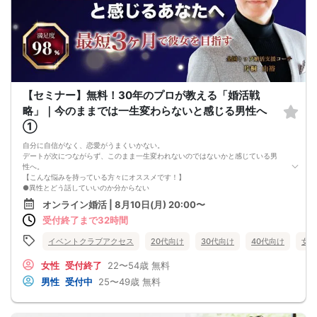
その違いを知ることで、婚活の進め方は大きく変わります。
★---この相談会で目指す変化
なんとなく婚活を続けている状態から、「自分が結婚するために何をすべきかが
明確になっている状態」へ。
男性から見た結婚相手の選ばれ方を理解し、理想のパートナーとの結婚に向けて
最短距離で進める状態を目指します。
◆講師紹介｜小松 賢司
こんにちは、小松です。
現在は結婚相談所で婚活カウンセラーとして活動し、年間40組以上の成婚サポー
【セミナー】無料！30年のプロが教える「婚活戦
トや数多くのカップル成立に携わっています。
略」｜今のままでは一生変わらないと感じる男性へ
実は僕自身、社会人になるまで交際経験がありませんでした。
そこから街コン、マッチングアプリ、紹介など、あらゆる出会い方を経験し、多
①
くの失敗を重ねてきました。
その後、自身の結婚・離婚・再婚を経験し、婚活だけでなく「結婚後にうまくい
自分に自信がなく、恋愛がうまくいかない。
く関係づくり」についても学び続けてきました。
デートが次につながらず、このまま一生変われないのではないかと感じている男
また、これまで1000人以上の女性と出会ってきた経験から、
性へ。
・男性はどんな時に結婚を決意するのか
【こんな悩みを持っている方々にオススメです！】
・恋愛はできるのに結婚につながらない理由
●異性とどう話していいのか分からない
・男性が結婚相手として見ているポイント
●婚活パーティー、合コンで上手くいかない
オンライン婚活 | 8月10日(月) 20:00〜
など、女性同士ではなかなか聞けない男性の本音をお伝えできます。
●デートやお見合いが２回目につながらない
女性を評価したり否定したりする場ではありません。
受付終了まで32時間
●今のままでは一生変わらない気がする
男性目線を知ることで、皆さまの婚活が少しでも前向きになり、自信を持って行
●異性から断られると、自分の人格を否定されている気分になる
動できるようになることを目的としています。
恋愛経験が少なくても大丈夫です。
イベントクラブアクセス
20代向け
30代向け
40代向け
女性
また、私がこの相談会を開催する理由はシンプルです。
最短3ヶ月で彼女ができる可能性を高め、1年以内の結婚を目指すための
婚活現場で多くの方をサポートする中で、「もっと早く知っていれば、もっとス
恋愛・婚活の具体的な方法をお伝えします。
女性
受付終了
22〜54歳
無料
ムーズに結婚できたのに」と感じるケースを数多く見てきたからです。
【婚活戦略セミナーで得られるメリットは！】
男性
受付中
25〜49歳
無料
特に女性の婚活は、頑張り方を間違えると時間だけが過ぎてしまうことがありま
●休日に彼女と楽しくデートできる自分を目指せる
す。
●女性との会話に自信を持てるようになる
だからこそ、まずは気軽に相談できる場をつくりたいと思い、この無料相談会を
●婚活パーティーやマッチングアプリで結果を出せるようになる
開催しています。
●異性とのコミュニケーションのポイントが理解できる