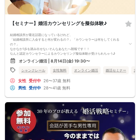
婚活戦略セミナーでは、恋愛や婚活で悩む男性が
短期間で変化と成果を実感できる方法をお伝えします。
【注意事項】
・セミナー中はカメラをオン（お顔を出して）での受講をお願いします。
【セミナー】婚活カウンセリングを擬似体験♪
（屋外、車内からのご参加や、途中入室、退出はご遠慮下さい。）
【キャンセル規定】
セミナー準備の都合上、当日無断キャンセルの場合は、3,000円のキャンセル料を
結婚相談所が最近話題になっているけれど、
お支払いいただきます。
「結婚相談所に入会すると何が変わるの？」「カウンセラーは何をしてくれる
の？」
なかなか1歩を踏み出せないそんなあなたへ朗報です！！
なんと認定カウンセラーによるカウンセリング擬似体験が受けられちゃう♪
実際に入会した時にもらえるアドバイスや、カウンセラーの人柄から結婚相談所
オンライン婚活 | 8月14日(金) 19:30〜
への入会イメージがグッと高まります！
・結婚はしたいけれど、結婚相談所に入会する勇気がない
シャンクレール
女性無料
オンライン婚活
婚活セミナー
北
・結婚相談所に入会してから失敗はしたくない
・婚活がうまくいかない理由を教えてほしい
女性
受付中
26〜37歳
無料
どれか1つでも当てはまる人は是非ご参加ください♪
■事前準備
男性
受付中
28〜41歳
無料
□身分証
□トーク中にメモが取れるノート等
□Google Meetアプリのダウンロード
イベント受付開始までに、Google Meetアプリのダウンロードお願いいたしま
す。
＜PC環境＞ OS・ブラウザは最新仕様にアップデートした上でのご利用を推奨。
＜モバイル環境＞OSは最新仕様にアップデートした上でのご利用を推奨。
■オンラインセミナーの流れ
①受付開始
開始時間の5分前～登録メールアドレスに送信されたGoogle Meet専用会議コード
よりご入室下さい。