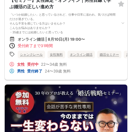
【セミナー】女性限定・オンライン｜男性目線で学
※キャンセル料が発生した際には下記口座へ速やかにお振込み下さい。
安心してください
りそな銀行
ぶ婚活の正しい進め方
川崎支店 (普)1912418
口座名：シャン・クレール
「いつか結婚したい」と思っているけれど、仕事や日常に追われ、気づけば時間
【諸注意】
だけが過ぎている。
◇ご参加いただくためには以下の条件を満たす必要があります。
そんな不安を感じている方はいませんか？
・真面目な恋愛、もしくは結婚を希望していること。
こんなお悩みはありませんか？
・満20歳以上で独身者であること。
・35歳までには結婚したいと思っている
・氏名、年齢、職業、電話番号、メールアドレス等の申告事項に偽りがないこ
・マッチングアプリや婚活パーティーを頑張っているが結果につながらない
オンライン婚活 | 8月10日(月) 19:00〜
と。
・交際には発展するのに結婚の話にならない
・お名前、年齢の確認が出来る身分証をお持ちの方（免許証、保険証、パスポー
受付終了まで31時間
・どんな男性を選べばいいのかわからない
ト、住基カードなど）
・男性の本音が知りたい
・社会的モラルがあり、マナーを守れる方
・婚活を始めたいが何から始めればいいかわからない
シャンクレール
女性無料
オンライン婚活
婚活セミナー
北
◇全パーティー完全予約制となります。ご予約の無い方はご参加できません。
・今の婚活のやり方が正しいのか不安
◇当日予約枠も有りますが、締切りになる場合がございます。
婚活経験の有無は問いません。
女性
受付中
22〜34歳
無料
◇服装は自由です。
大切なのは、「今の自分に合った婚活方法を知ること」です。
男性
受付終了
24〜39歳
無料
◇事前にGoogle Meetアプリをインストールしてください。
★---この相談会で得られること
◇100％充電されたスマホも1時間で50％ほど電力消費しますのでお気を付け下さ
・自分に合った婚活の方向性がわかる
い。
・男性目線でのリアルなアドバイスが聞ける
◇通信環境、アプリの不具合等でご参加できない場合や、途中退出の場合もキャ
・結婚に近づくための具体的な行動プランが見つかる
ンセル料金の対象となり、返金等は一切できませんのであらかじめご了承下さ
・男性が結婚相手に求めていることを理解できる
い。
・今後の婚活に対する不安が軽くなる
◇中止の際は開始時間の30分前にご連絡致します。
なぜ婚活がうまくいかないのか？
◇。
多くの女性は、「もっと条件の良い人と出会いたい」「出会いの数を増やした
【その他】
い」「自分に合う人を見つけたい」と考えます。
◇当社のパーティーにふさわしくないと判断された方は、参加をお断りする場合
もちろん出会いは大切です。
がございます。
しかし、本当に重要なのは、「男性が結婚相手に何を求めているのかを理解する
◇入室できない等ございましたらセミナー専用ダイヤル（）までお問い合わせく
こと」です。
ださい。
恋愛相手として選ばれることと、結婚相手として選ばれることは必ずしも同じで
はありません。