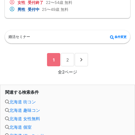
女性
受付終了
22〜54歳
無料
最短3ヶ月で彼女ができる可能性を高め、1年以内の結婚を目指すための
動できるようになることを目的としています。
恋愛・婚活の具体的な方法をお伝えします。
また、私がこの相談会を開催する理由はシンプルです。
男性
受付中
25〜49歳
無料
【婚活戦略セミナーで得られるメリットは！】
婚活現場で多くの方をサポートする中で、「もっと早く知っていれば、もっとス
●休日に彼女と楽しくデートできる自分を目指せる
ムーズに結婚できたのに」と感じるケースを数多く見てきたからです。
●女性との会話に自信を持てるようになる
特に女性の婚活は、頑張り方を間違えると時間だけが過ぎてしまうことがありま
●婚活パーティーやマッチングアプリで結果を出せるようになる
す。
●異性とのコミュニケーションのポイントが理解できる
だからこそ、まずは気軽に相談できる場をつくりたいと思い、この無料相談会を
●好きになった女性との関係を続けられるようになる
開催しています。
婚活セミナー
条件変更
まずは、異性が求めていることを理解し、
今回はセミナー形式ではなく、1対1の個別相談です。
それを提供できる自分自身に変化していくことにより、
周囲を気にせず、ご自身の状況や悩みに合わせてお話しいただけます。
はじめて自分が好きな異性が自分を好きになってくれるようになり、
もちろん、無理な勧誘や営業を目的としたものではありません。
恋愛婚活が上手くいくようになります。
「35歳までに結婚したい」
改善
「今の婚活の方向性が合っているのか知りたい」
1
2
異性が求めていることを理解し、
「男性目線のアドバイスを聞いてみたい」
それを自然に伝えられる自分に変わることで、
そんな方はぜひお気軽にご参加ください。
好きな女性から選ばれるようになります。
全2ページ
■事前準備
婚活戦略セミナーでは、恋愛や婚活で悩む男性が
□身分証
短期間で変化と成果を実感できる方法をお伝えします。
□トーク中にメモが取れるノート等
【注意事項】
□Zoomアプリのダウンロード
・セミナー中はカメラをオン（お顔を出して）での受講をお願いします。
□Google Meetアプリのダウンロード
関連する検索条件
（屋外、車内からのご参加や、途中入室、退出はご遠慮下さい。）
イベント受付開始までに、Zoomアプリ、Google Meetアプリのダウンロードお願
【キャンセル規定】
いいたします。
北海道 街コン
セミナー準備の都合上、当日無断キャンセルの場合は、3,000円のキャンセル料を
イベントによりZoomまたはGoogle Meetいずれかで行います。
お支払いいただきます。
＜PC環境＞ OS・ブラウザは最新仕様にアップデートした上でのご利用を推奨
北海道 趣味コン
＜モバイル環境＞OSは最新仕様にアップデートした上でのご利用を推奨
■オンラインセミナーの流れ
北海道 女性無料
【受付】(15分間)
イベント開始15分前より、登録メールアドレスに送信された専用会議コードより
北海道 個室
ご入室いただけます。
※受付にて下記を確認いたしますのでご用意下さい。