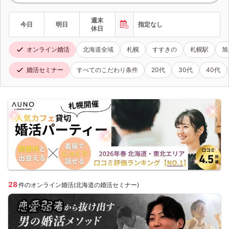
週末
今日
明日
指定なし
休日
オンライン婚活
北海道全域
札幌
すすきの
札幌駅
旭
婚活セミナー
すべてのこだわり条件
20代
30代
40代
28
件のオンライン婚活(北海道の婚活セミナー)