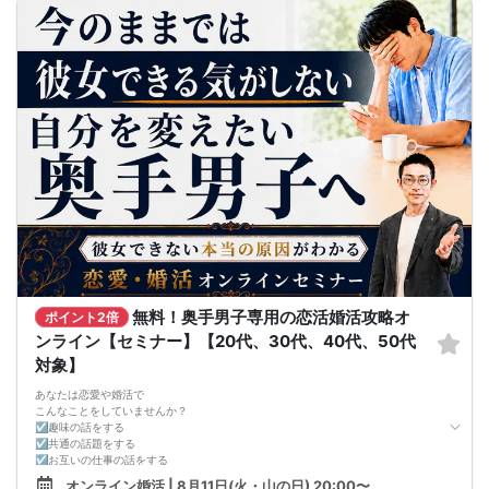
今回はセミナー形式ではなく、1対1の個別相談です。
●好きになった女性との関係を続けられるようになる
周囲を気にせず、ご自身の状況や悩みに合わせてお話しいただけます。
まずは、異性が求めていることを理解し、
もちろん、無理な勧誘や営業を目的としたものではありません。
それを提供できる自分自身に変化していくことにより、
「35歳までに結婚したい」
はじめて自分が好きな異性が自分を好きになってくれるようになり、
「今の婚活の方向性が合っているのか知りたい」
恋愛婚活が上手くいくようになります。
「男性目線のアドバイスを聞いてみたい」
改善
そんな方はぜひお気軽にご参加ください。
異性が求めていることを理解し、
■事前準備
それを自然に伝えられる自分に変わることで、
□身分証
好きな女性から選ばれるようになります。
□トーク中にメモが取れるノート等
婚活戦略セミナーでは、恋愛や婚活で悩む男性が
□Zoomアプリのダウンロード
短期間で変化と成果を実感できる方法をお伝えします。
□Google Meetアプリのダウンロード
【注意事項】
イベント受付開始までに、Zoomアプリ、Google Meetアプリのダウンロードお願
・セミナー中はカメラをオン（お顔を出して）での受講をお願いします。
いいたします。
（屋外、車内からのご参加や、途中入室、退出はご遠慮下さい。）
イベントによりZoomまたはGoogle Meetいずれかで行います。
【キャンセル規定】
＜PC環境＞ OS・ブラウザは最新仕様にアップデートした上でのご利用を推奨
セミナー準備の都合上、当日無断キャンセルの場合は、3,000円のキャンセル料を
＜モバイル環境＞OSは最新仕様にアップデートした上でのご利用を推奨
お支払いいただきます。
■オンラインセミナーの流れ
【受付】(15分間)
無料！奥手男子専用の恋活婚活攻略オ
ポイント2倍
イベント開始15分前より、登録メールアドレスに送信された専用会議コードより
ご入室いただけます。
ンライン【セミナー】【20代、30代、40代、50代
※受付にて下記を確認いたしますのでご用意下さい。
対象】
・身分証明書(カメラでご提示)
【イベント内容】（約1時間）
あなたは恋愛や婚活で
【当日の流れ】
こんなことをしていませんか？
①自己紹介・アイスブレイク
☑趣味の話をする
②現在の状況のヒアリング
☑共通の話題をする
③具体的な改善策の提示
☑お互いの仕事の話をする
④まとめ
☑家族や将来について話をする
【キャンセル規定】
オンライン婚活 | 8月11日(火・山の日) 20:00〜