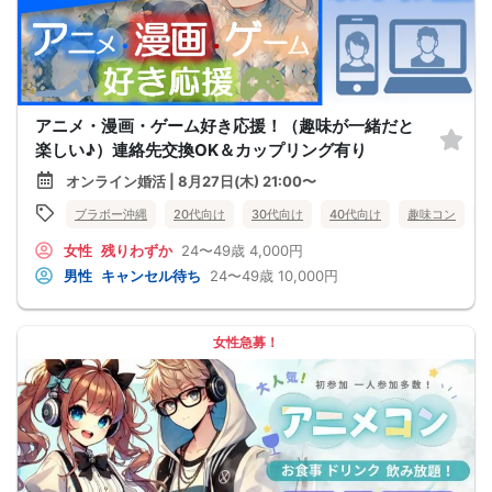
アニメ・漫画・ゲーム好き応援！（趣味が一緒だと
楽しい♪）連絡先交換OK＆カップリング有り
オンライン婚活 | 8月27日(木) 21:00〜
ブラボー沖縄
20代向け
30代向け
40代向け
趣味コン
女性
残りわずか
24〜49歳
4,000円
男性
キャンセル待ち
24〜49歳
10,000円
女性急募！