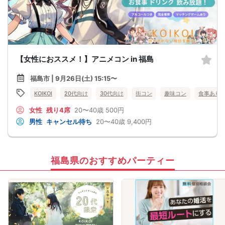
【女性におススメ！】アニメコン in 福島
福島市 | 9月26日(土) 15:15〜
KOIKOI
20代向け
30代向け
街コン
趣味コン
食事あり
女性
残り4席
20〜40歳
500円
男性
キャンセル待ち
20〜40歳
9,400円
福島県のおすすめパーティー