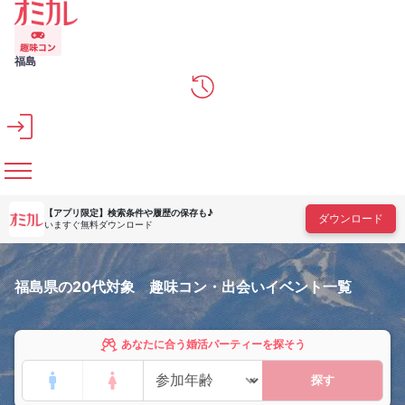
メインコンテンツへスキップ
福島
【アプリ限定】
検索条件や履歴の保存も♪
ダウンロード
いますぐ無料ダウンロード
福島県の20代対象 趣味コン・出会いイベント一覧
あなたに合う婚活パーティーを探そう
探す