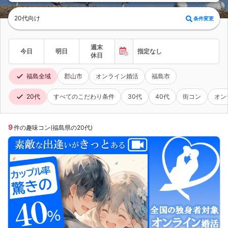
20代向け
条件変更
週末
今日
明日
指定なし
休日
福島全域
郡山市
オンライン婚活
福島市
20代
すべてのこだわり条件
30代
40代
街コン
オン
9
件の趣味コン(福島県の20代)