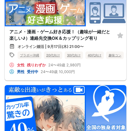
アニメ・漫画・ゲーム好き応援！（趣味が一緒だと
楽しい♪）連絡先交換OK＆カップリング有り
オンライン婚活 | 9月17日(木) 21:00〜
ブラボー沖縄
20代向け
30代向け
40代向け
趣味コン
女性
残りわずか
24〜49歳
2,980円
男性
受付中
24〜49歳
10,000円