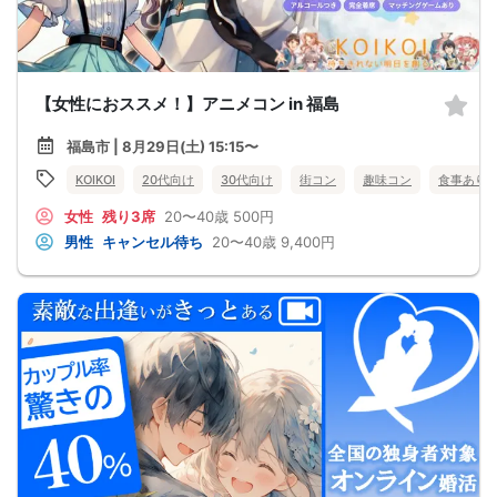
【女性におススメ！】アニメコン in 福島
福島市 | 8月29日(土) 15:15〜
KOIKOI
20代向け
30代向け
街コン
趣味コン
食事あり
女性
残り3席
20〜40歳
500円
男性
キャンセル待ち
20〜40歳
9,400円