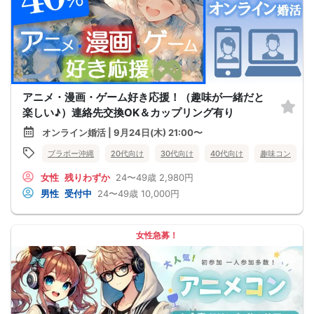
アニメ・漫画・ゲーム好き応援！（趣味が一緒だと
楽しい♪）連絡先交換OK＆カップリング有り
オンライン婚活 | 9月24日(木) 21:00〜
ブラボー沖縄
20代向け
30代向け
40代向け
趣味コン
女性
残りわずか
24〜49歳
2,980円
男性
受付中
24〜49歳
10,000円
女性急募！