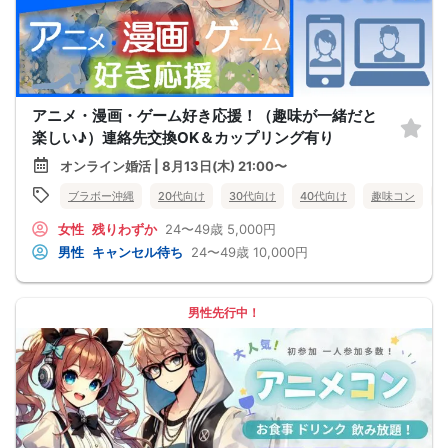
アニメ・漫画・ゲーム好き応援！（趣味が一緒だと
楽しい♪）連絡先交換OK＆カップリング有り
オンライン婚活 | 8月13日(木) 21:00〜
ブラボー沖縄
20代向け
30代向け
40代向け
趣味コン
女性
残りわずか
24〜49歳
5,000円
男性
キャンセル待ち
24〜49歳
10,000円
男性先行中！