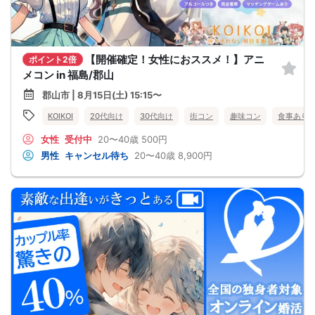
【開催確定！女性におススメ！】アニ
ポイント2倍
メコン in 福島/郡山
郡山市 | 8月15日(土) 15:15〜
KOIKOI
20代向け
30代向け
街コン
趣味コン
食事あり
女性
受付中
20〜40歳
500円
男性
キャンセル待ち
20〜40歳
8,900円