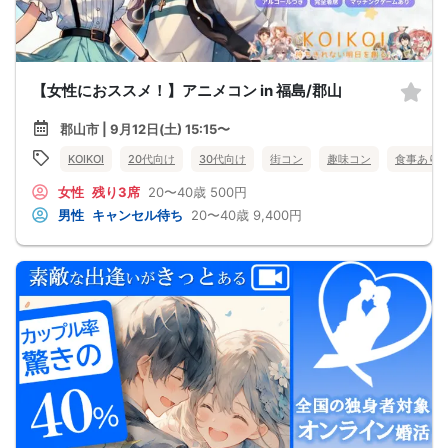
【女性におススメ！】アニメコン in 福島/郡山
郡山市 | 9月12日(土) 15:15〜
KOIKOI
20代向け
30代向け
街コン
趣味コン
食事あり
女性
残り3席
20〜40歳
500円
男性
キャンセル待ち
20〜40歳
9,400円