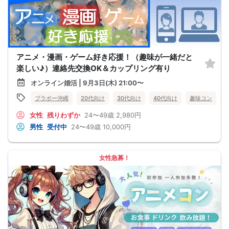
アニメ・漫画・ゲーム好き応援！（趣味が一緒だと
楽しい♪）連絡先交換OK＆カップリング有り
オンライン婚活 | 9月3日(木) 21:00〜
ブラボー沖縄
20代向け
30代向け
40代向け
趣味コン
女性
残りわずか
24〜49歳
2,980円
男性
受付中
24〜49歳
10,000円
女性急募！