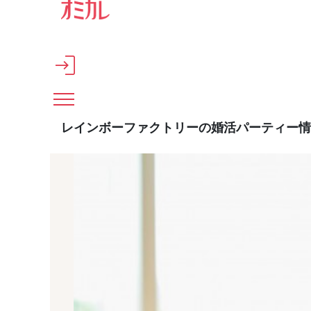
メインコンテンツへスキップ
レインボーファクトリーの婚活パーティー情