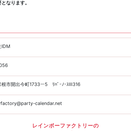
要となります。
IDM
056
根市開出今町1733ー5 ﾘﾊﾞｰﾉｰｽⅢ316
factory@party-calendar.net
レインボーファクトリーの